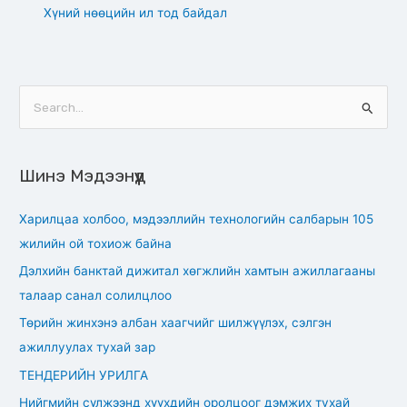
Хүний нөөцийн ил тод байдал
S
e
a
Шинэ Мэдээнүүд
r
c
Харилцаа холбоо, мэдээллийн технологийн салбарын 105
h
жилийн ой тохиож байна
f
Дэлхийн банктай дижитал хөгжлийн хамтын ажиллагааны
o
талаар санал солилцлоо
r
Төрийн жинхэнэ албан хаагчийг шилжүүлэх, сэлгэн
:
ажиллуулах тухай зар
ТЕНДЕРИЙН УРИЛГА
Нийгмийн сүлжээнд хүүхдийн оролцоог дэмжих тухай