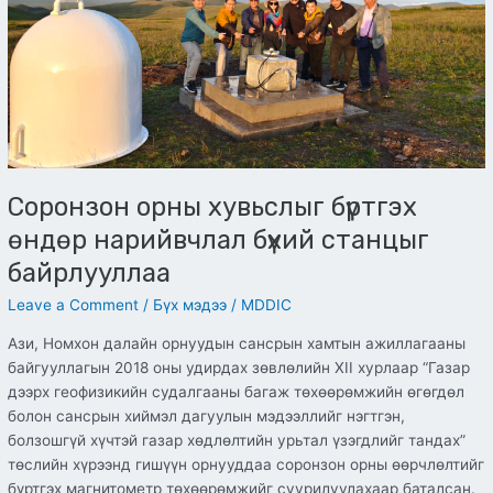
станцыг
байрлууллаа
Соронзон орны хувьслыг бүртгэх
өндөр нарийвчлал бүхий станцыг
байрлууллаа
Leave a Comment
/
Бүх мэдээ
/
MDDIC
Ази, Номхон далайн орнуудын сансрын хамтын ажиллагааны
байгууллагын 2018 оны удирдах зөвлөлийн XII хурлаар “Газар
дээрх геофизикийн судалгааны багаж төхөөрөмжийн өгөгдөл
болон сансрын хиймэл дагуулын мэдээллийг нэгтгэн,
болзошгүй хүчтэй газар хөдлөлтийн урьтал үзэгдлийг тандах”
төслийн хүрээнд гишүүн орнууддаа соронзон орны өөрчлөлтийг
бүртгэх магнитометр төхөөрөмжийг суурилуулахаар баталсан.