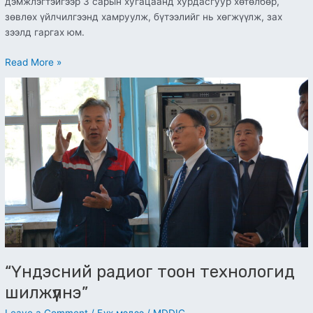
дэмжлэгтэйгээр 3 сарын хугацаанд хурдасгуур хөтөлбөр,
зөвлөх үйлчилгээнд хамруулж, бүтээлийг нь хөгжүүлж, зах
зээлд гаргах юм.
Read More »
“Үндэсний
радиог
тоон
технологид
шилжүүлнэ”
“Үндэсний радиог тоон технологид
шилжүүлнэ”