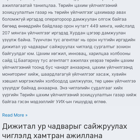
ажиллагаатай танилцлаа. Төрийн цахим үйлчилгээний
зохицуулалтын газар нь төрийн үйлчилгээг цахимаар авах
боломжгүй иргэдэд оператороор дамжуулан олгож байгаа
бөгөөд өнөөдрийн байдлаар орон нутагт 449 мянга, нийслэлд
207 мянган үйлчилгээг иргэдэд Хурдан цэгээр дамжуулан
үзүүлж байна. Түүнчлэн тус агентлаг нь орон нутгийн иргэдийн
дижитал ур чадварыг сайжруулах чиглэлд сургалтыг зохион
байгуулдаг юм. Цахим хөгжил, инновац, харилцаа холбооны
сайд Ц.Баатархүү тус агентлагт ажиллах үеэрээ төрийн цахим
үйлчилгээний тоонд бус чанарт анхаарна, цахим үйлчилгээнд
мониторинг хийж, шаардлагагүй үйлчилгээг хасаж, хувийн
хэвшил мэргэжлийн холбоодод шилжүүлэх, төр цөөн үйлчилгээ
үзүүлдэг байхад анхаарна. Энэ чиглэлийн судалгааг хийх
үүргийн Төрийн цахим үйлчилгээний зохицуулалтын газар хийж
байгаа гэсэн мэдээллийг УИХ-ын гишүүдэд өглөө.
Read More »
Дижитал ур чадварыг сайжруулах
Дижитал
ур
чиглэлд хамтран ажиллана
чадварыг