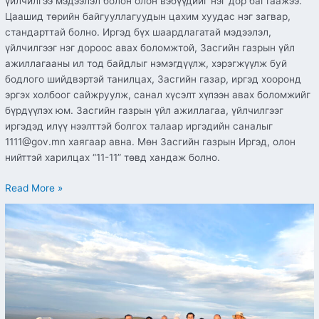
үйлчилгээ мэдээлэл болон олон вэбүүдийг нэг дор багтаажээ.
Цаашид төрийн байгууллагуудын цахим хуудас нэг загвар,
стандарттай болно. Иргэд бүх шаардлагатай мэдээлэл,
үйлчилгээг нэг дороос авах боломжтой, Засгийн газрын үйл
ажиллагааны ил тод байдлыг нэмэгдүүлж, хэрэгжүүлж буй
бодлого шийдвэртэй танилцах, Засгийн газар, иргэд хооронд
эргэх холбоог сайжруулж, санал хүсэлт хүлээн авах боломжийг
бүрдүүлэх юм. Засгийн газрын үйл ажиллагаа, үйлчилгээг
иргэдэд илүү нээлттэй болгох талаар иргэдийн саналыг
1111@gov.mn хаягаар авна. Мөн Засгийн газрын Иргэд, олон
нийттэй харилцах “11-11” төвд хандаж болно.
Read More »
Соронзон
орны
хувьслыг
бүртгэх
өндөр
нарийвчлал
бүхий