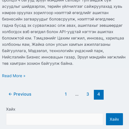
оролцогч багууд эрүүл мэндийн салбарт тулгамдаж буй
асуудлыг шийдвэрлэх, төрийн үйлчилгээг сайжруулахад хувь
нэмрээ оруулах зорилгоор нээлттэй өгөгдлийг ашиглан
бизнесийн загваруудыг боловсруулж, нээлттэй өгөгдлөөс
гадна бусад эх сурвалжаас олж авах, ашиглахыг зөвшөөрдөг
холбогдох вэб өгөгдөл болон API-уудтай нэгтгэн ашиглах
боломжтой юм. Тэмцээнийг Цахим хөгжил, инновац, харилцаа
холбооны яам, Жайка олон улсын хамтын ажиллагааны
байгууллага, Мэдээлэл, технологийн үндэсний парк,
Нийслэлийн Бизнес инновацын газар, Эрүүл мэндийн хөгжлийн
төв хамтран зохион байгуулж байна.
Read More »
←
Previous
1
…
3
4
Хайх
Хайх