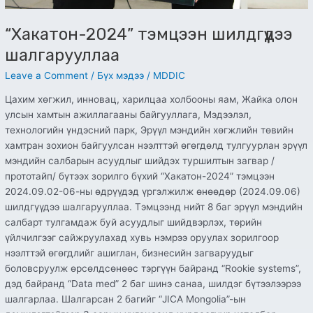
“Хакатон-2024” тэмцээн шилдгүүдээ
шалгарууллаа
Leave a Comment
/
Бүх мэдээ
/
MDDIC
Цахим хөгжил, инновац, харилцаа холбооны яам, Жайка олон
улсын хамтын ажиллагааны байгууллага, Мэдээлэл,
технологийн үндэсний парк, Эрүүл мэндийн хөгжлийн төвийн
хамтран зохион байгуулсан нээлттэй өгөгдөлд тулгуурлан эрүүл
мэндийн салбарын асуудлыг шийдэх туршилтын загвар /
прототайп/ бүтээх зорилго бүхий “Хакатон-2024” тэмцээн
2024.09.02-06-ны өдрүүдэд үргэлжилж өнөөдөр (2024.09.06)
шилдгүүдээ шалгарууллаа. Тэмцээнд нийт 8 баг эрүүл мэндийн
салбарт тулгамдаж буй асуудлыг шийдвэрлэх, төрийн
үйлчилгээг сайжруулахад хувь нэмрээ оруулах зорилгоор
нээлттэй өгөгдлийг ашиглан, бизнесийн загваруудыг
боловсруулж өрсөлдсөнөөс тэргүүн байранд “Rookie systems”,
дэд байранд “Data med” 2 баг шинэ санаа, шилдэг бүтээлээрээ
шалгарлаа. Шалгарсан 2 багийг “JICA Mongolia”-ын