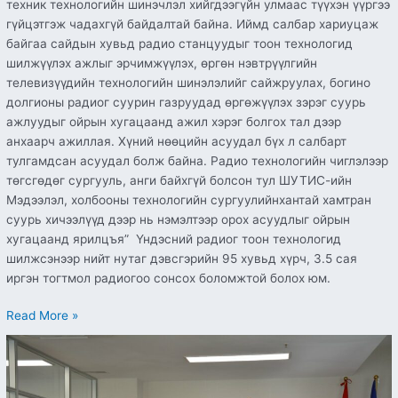
техник технологийн шинэчлэл хийгдээгүйн улмаас түүхэн үүргээ
гүйцэтгэж чадахгүй байдалтай байна. Иймд салбар хариуцаж
байгаа сайдын хувьд радио станцуудыг тоон технологид
шилжүүлэх ажлыг эрчимжүүлэх, өргөн нэвтрүүлгийн
телевизүүдийн технологийн шинэлэлийг сайжруулах, богино
долгионы радиог суурин газруудад өргөжүүлэх зэрэг суурь
ажлуудыг ойрын хугацаанд ажил хэрэг болгох тал дээр
анхаарч ажиллая. Хүний нөөцийн асуудал бүх л салбарт
тулгамдсан асуудал болж байна. Радио технологийн чиглэлээр
төгсгөдөг сургууль, анги байхгүй болсон тул ШУТИС-ийн
Мэдээлэл, холбооны технологийн сургуулийнхантай хамтран
суурь хичээлүүд дээр нь нэмэлтээр орох асуудлыг ойрын
хугацаанд ярилцъя” Үндэсний радиог тоон технологид
шилжсэнээр нийт нутаг дэвсгэрийн 95 хувьд хүрч, 3.5 сая
иргэн тогтмол радиогоо сонсох боломжтой болох юм.
Read More »
“Төрийн
цахим
үйлчилгээнд