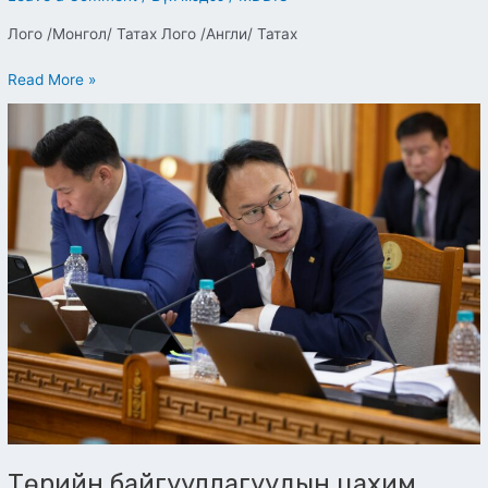
холбооны
Лого /Монгол/ Татах Лого /Англи/ Татах
яамны
лого
Read More »
Төрийн
байгууллагуудын
цахим
хуудас
нэг
загвар,
стандарттай
болно
Төрийн байгууллагуудын цахим