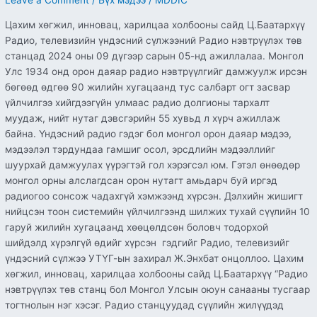
Leave a Comment
/
Бүх мэдээ
/
MDDIC
Цахим хөгжил, инновац, харилцаа холбооны сайд Ц.Баатархүү
Радио, телевизийн үндэсний сүлжээний Радио нэвтрүүлэх төв
станцад 2024 оны 09 дүгээр сарын 05-нд ажиллалаа. Монгол
Улс 1934 онд орон даяар радио нэвтрүүлгийг дамжуулж ирсэн
бөгөөд өдгөө 90 жилийн хугацаанд тус салбарт огт засвар
үйлчилгээ хийгдээгүйн улмаас радио долгионы тархалт
муудаж, нийт нутаг дэвсгэрийн 55 хувьд л хүрч ажиллаж
байна. Үндэсний радио гэдэг бол монгол орон даяар мэдээ,
мэдээлэл тэрдундаа гамшиг осол, эрсдлийн мэдээллийг
шуурхай дамжуулах үүрэгтэй гол хэрэгсэл юм. Гэтэл өнөөдөр
монгол орны алслагдсан орон нутагт амьдарч буй иргэд
радиогоо сонсож чадахгүй хэмжээнд хүрсэн. Дэлхийн жишигт
нийцсэн тоон системийн үйлчилгээнд шилжих тухай сүүлийн 10
гаруй жилийн хугацаанд хөөцөлдсөн боловч тодорхой
шийдэлд хүрэлгүй өдийг хүрсэн гэдгийг Радио, телевизийг
үндэсний сүлжээ УТҮГ-ын захирал Ж.Энхбат онцоллоо. Цахим
хөгжил, инновац, харилцаа холбооны сайд Ц.Баатархүү “Радио
нэвтрүүлэх төв станц бол Монгол Улсын оюун санааны тусгаар
тогтнолын нэг хэсэг. Радио станцуудад сүүлийн жилүүдэд