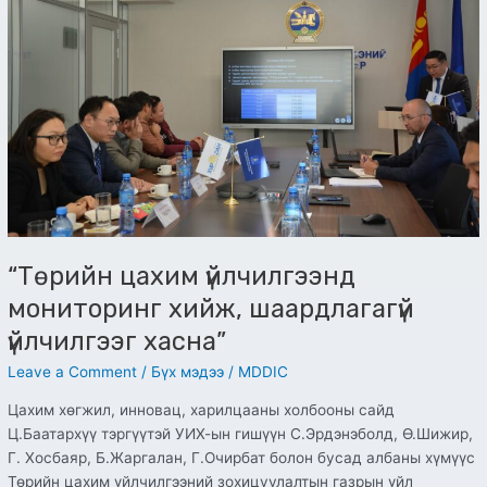
мониторинг
хийж,
шаардлагагүй
үйлчилгээг
хасна”
“Төрийн цахим үйлчилгээнд
мониторинг хийж, шаардлагагүй
үйлчилгээг хасна”
Leave a Comment
/
Бүх мэдээ
/
MDDIC
Цахим хөгжил, инновац, харилцааны холбооны сайд
Ц.Баатархүү тэргүүтэй УИХ-ын гишүүн С.Эрдэнэболд, Ө.Шижир,
Г. Хосбаяр, Б.Жаргалан, Г.Очирбат болон бусад албаны хүмүүс
Төрийн цахим үйлчилгээний зохицуулалтын газрын үйл