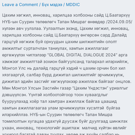
Leave a Comment
/
Бүх мэдээ
/
MDDIC
сайжруулах
чиглэлд
Цахим хөгжил, инновац, харилцаа холбооны сайд Ц.Баатархүү
хамтран
НҮБ-ын Суурин төлөөлөгч Тапан Мишраг өнөөдөр /2024.09.05/
ажиллана
хүлээн авч уулзлаа. Уулзалтын эхэнд, Цахим хөгжил, инновац,
харилцаа холбооны сайд Ц.Баатархүү өнгөрсөн сард Далайд
гарцгүй хөгжиж буй орнуудын цахим шилжилтийн ололт
амжилтыг сурталчлан таниулах, хамтын ажиллагааг
өргөжүүлэх чиглэлээр “GLOBAL DIGITAL DIALOGUE 2024” арга
хэмжээг амжилттай зохион байгуулсанд талархал илэрхийлж,
Монгол Улс нь далайд гарцгүй хэдий ч цахим орчин бол хил
хязгааргүй, салбар бүрд дижитал шилжилтийг эрчимжүүлж,
дижитал эдийн засгийг хөгжүүлэхээр ажиллаж байгааг онцлов.
Мөн Монгол Улсын Засгийн газар “Цахим Үндэстэн” уриалгыг
дэвшүүлсэн. Үүнтэй холбоотойгоор тоон хуваагдлыг
бууруулахад хоёр тал хамтран ажиллаж байгаа цаашид
хамтын ажиллагаагаа улам эрчимжүүлэх хүсэлтэй буйгаа
илэрхийллээ. НҮБ-ын Суурин төлөөлөгч Тапан Мишра
томилолтын хугацаа удахгүй дуусаж буйг дуулгаад шинжлэх
ухаан, инновац, технологийг ашиглаж малчид хүйтэн өвлийг
хохирол багатай даван туулах, хөдөө аж ахуйн салбар нь