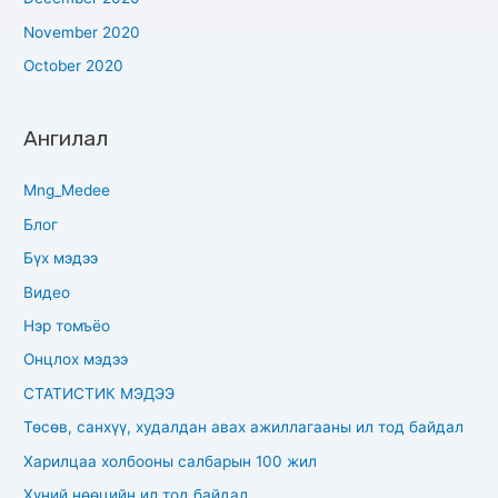
November 2020
October 2020
Ангилал
Mng_Medee
Блог
Бүх мэдээ
Видео
Нэр томъёо
Онцлох мэдээ
СТАТИСТИК МЭДЭЭ
Төсөв, санхүү, худалдан авах ажиллагааны ил тод байдал
Харилцаа холбооны салбарын 100 жил
Хүний нөөцийн ил тод байдал