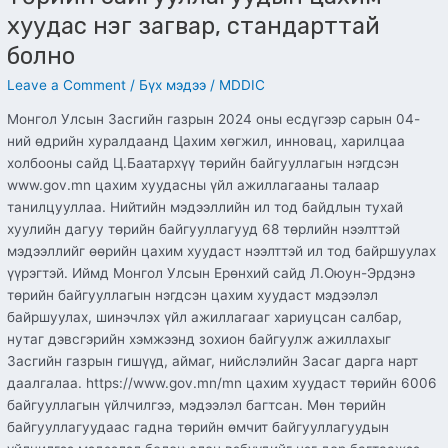
хуудас нэг загвар, стандарттай
болно
Leave a Comment
/
Бүх мэдээ
/
MDDIC
Монгол Улсын Засгийн газрын 2024 оны есдүгээр сарын 04-
ний өдрийн хуралдаанд Цахим хөгжил, инновац, харилцаа
холбооны сайд Ц.Баатархүү төрийн байгууллагын нэгдсэн
www.gov.mn цахим хуудасны үйл ажиллагааны талаар
танилцууллаа. Нийтийн мэдээллийн ил тод байдлын тухай
хуулийн дагуу төрийн байгууллагууд 68 төрлийн нээлттэй
мэдээллийг өөрийн цахим хуудаст нээлттэй ил тод байршуулах
үүрэгтэй. Иймд Монгол Улсын Ерөнхий сайд Л.Оюун-Эрдэнэ
төрийн байгууллагын нэгдсэн цахим хуудаст мэдээлэл
байршуулах, шинэчлэх үйл ажиллагааг хариуцсан салбар,
нутаг дэвсгэрийн хэмжээнд зохион байгуулж ажиллахыг
Засгийн газрын гишүүд, аймаг, нийслэлийн Засаг дарга нарт
даалгалаа. https://www.gov.mn/mn цахим хуудаст төрийн 6006
байгууллагын үйлчилгээ, мэдээлэл багтсан. Мөн төрийн
байгууллагуудаас гадна төрийн өмчит байгууллагуудын