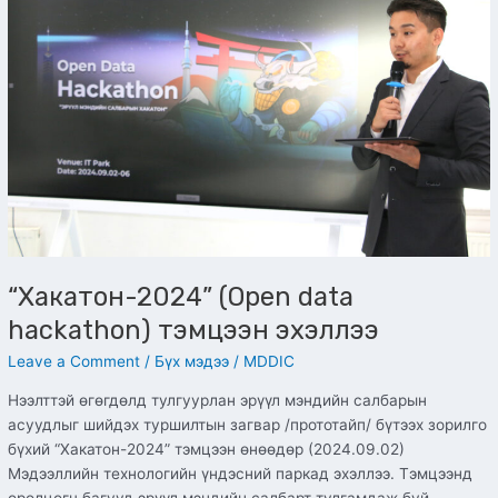
hackathon)
тэмцээн
эхэллээ
“Хакатон-2024” (Open data
hackathon) тэмцээн эхэллээ
Leave a Comment
/
Бүх мэдээ
/
MDDIC
Нээлттэй өгөгдөлд тулгуурлан эрүүл мэндийн салбарын
асуудлыг шийдэх туршилтын загвар /прототайп/ бүтээх зорилго
бүхий “Хакатон-2024” тэмцээн өнөөдөр (2024.09.02)
Мэдээллийн технологийн үндэсний паркад эхэллээ. Тэмцээнд