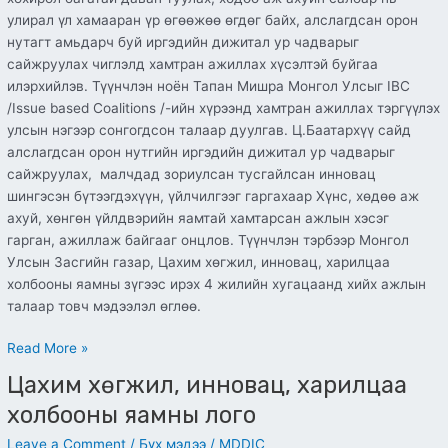
улирал үл хамааран үр өгөөжөө өгдөг байх, алслагдсан орон
нутагт амьдарч буй иргэдийн дижитал ур чадварыг
сайжруулах чиглэлд хамтран ажиллах хүсэлтэй буйгаа
илэрхийлэв. Түүнчлэн ноён Тапан Мишра Монгол Улсыг IBC
/Issue based Coalitions /-ийн хүрээнд хамтран ажиллах тэргүүлэх
улсын нэгээр сонгогдсон талаар дуулгав. Ц.Баатархүү сайд
алслагдсан орон нутгийн иргэдийн дижитал ур чадварыг
сайжруулах, малчдад зориулсан тусгайлсан инновац
шингэсэн бүтээгдэхүүн, үйлчилгээг гаргахаар Хүнс, хөдөө аж
ахуй, хөнгөн үйлдвэрийн яамтай хамтарсан ажлын хэсэг
гарган, ажиллаж байгааг онцлов. Түүнчлэн тэрбээр Монгол
Улсын Засгийн газар, Цахим хөгжил, инновац, харилцаа
холбооны яамны зүгээс ирэх 4 жилийн хугацаанд хийх ажлын
талаар товч мэдээлэл өглөө.
Read More »
Цахим хөгжил, инновац, харилцаа
Цахим
хөгжил,
холбооны яамны лого
инновац,
Leave a Comment
/
Бүх мэдээ
/
MDDIC
харилцаа