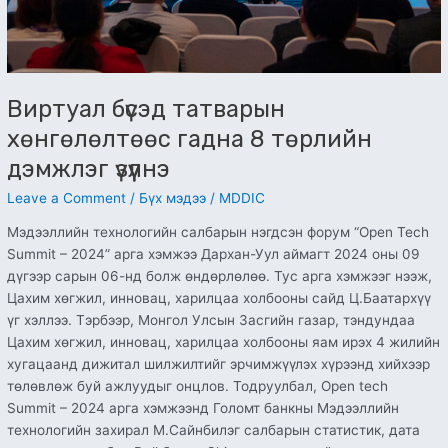
Виртуал бүсэд татварын
хөнгөлөлтөөс гадна 8 төрлийн
дэмжлэг үзүүлнэ
Leave a Comment
/
Бүх мэдээ
/
MDDIC
Мэдээллийн технологийн салбарын нэгдсэн форум “Open Tech
Summit – 2024” арга хэмжээ Дархан-Уул аймагт 2024 оны 09
дүгээр сарын 06-нд болж өндөрлөлөө. Тус арга хэмжээг нээж,
Цахим хөгжил, инновац, харилцаа холбооны сайд Ц.Баатархүү
үг хэллээ. Тэрбээр, Монгол Улсын Засгийн газар, тэндундаа
Цахим хөгжил, инновац, харилцаа холбооны яам ирэх 4 жилийн
хугацаанд дижитал шилжилтийг эрчимжүүлэх хүрээнд хийхээр
төлөвлөж буй ажлуудыг онцлов. Тодруулбал, Open tech
Summit – 2024 арга хэмжээнд Голомт банкны Мэдээллийн
технологийн захирал М.Сайнбилэг салбарын статистик, дата