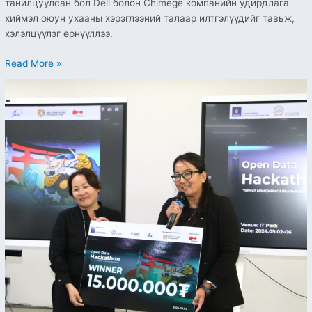
танилцуулсан бол Dell болон Chimege компанийн удирдлага
хиймэл оюун ухааны хэрэглээний талаар илтгэлүүдийг тавьж,
хэлэлцүүлэг өрнүүллээ.
Read More »
“Хакатон-2024”
тэмцээн
шилдгүүдээ
шалгарууллаа