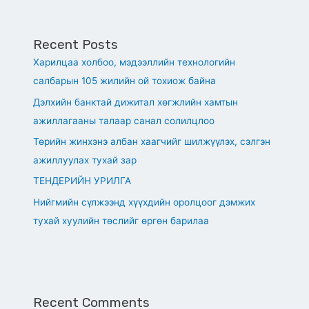
Recent Posts
Харилцаа холбоо, мэдээллийн технологийн
салбарын 105 жилийн ой тохиож байна
Дэлхийн банктай дижитал хөгжлийн хамтын
ажиллагааны талаар санал солилцлоо
Төрийн жинхэнэ албан хаагчийг шилжүүлэх, сэлгэн
ажиллуулах тухай зар
ТЕНДЕРИЙН УРИЛГА
Нийгмийн сүлжээнд хүүхдийн оролцоог дэмжих
тухай хуулийн төслийг өргөн барилаа
Recent Comments