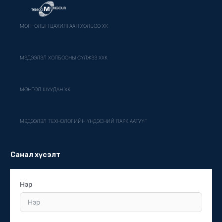
МОНГОЛЫН ЦАХИЛГААН ХОЛБОО ХК
МЭДЭЭЛЭЛ ХОЛБООНЫ СҮЛЖЭЭ ХХК
МОНГОЛ ШУУДАН ХК
МЭДЭЭЛЭЛ ТЕХНОЛОГИЙН ҮНДЭСНИЙ ПАРК ААТУҮГ
Санал хүсэлт
Нэр