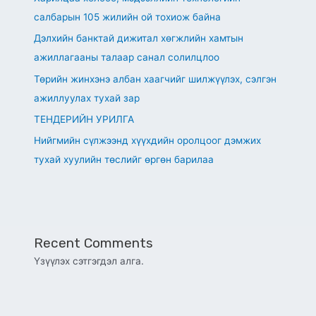
салбарын 105 жилийн ой тохиож байна
Дэлхийн банктай дижитал хөгжлийн хамтын
ажиллагааны талаар санал солилцлоо
Төрийн жинхэнэ албан хаагчийг шилжүүлэх, сэлгэн
ажиллуулах тухай зар
ТЕНДЕРИЙН УРИЛГА
Нийгмийн сүлжээнд хүүхдийн оролцоог дэмжих
тухай хуулийн төслийг өргөн барилаа
Recent Comments
Үзүүлэх сэтгэгдэл алга.