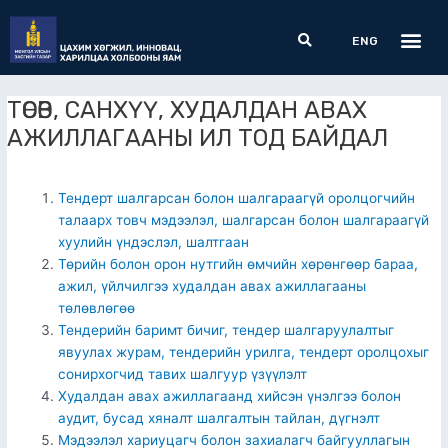
Skip
Me
Search
to
ENG
content
ТӨСӨВ, САНХҮҮ, ХУДАЛДАН АВАХ
АЖИЛЛАГААНЫ ИЛ ТОД БАЙДАЛ
Тендерт шалгарсан болон шалгараагүй оролцогчийн
талаарх товч мэдээлэл, шалгарсан болон шалгараагүй
хуулийн үндэслэл, шалтгаан
Төрийн болон орон нутгийн өмчийн хөрөнгөөр бараа,
ажил, үйлчилгээ худалдан авах ажиллагааны
төлөвлөгөө
Тендерийн баримт бичиг, тендер шалгаруулалтыг
явуулах журам, тендерийн урилга, тендерт оролцохыг
сонирхогчид тавих шалгуур үзүүлэлт
Худалдан авах ажиллагаанд хийсэн үнэлгээ болон
аудит, бусад хяналт шалгалтын тайлан, дүгнэлт
Мэдээлэл хариуцагч болон захиалагч байгууллагын