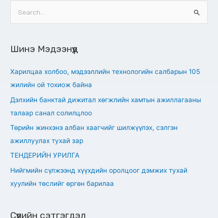
S
e
a
Шинэ Мэдээнүүд
r
c
Харилцаа холбоо, мэдээллийн технологийн салбарын 105
h
жилийн ой тохиож байна
f
Дэлхийн банктай дижитал хөгжлийн хамтын ажиллагааны
o
талаар санал солилцлоо
r
Төрийн жинхэнэ албан хаагчийг шилжүүлэх, сэлгэн
:
ажиллуулах тухай зар
ТЕНДЕРИЙН УРИЛГА
Нийгмийн сүлжээнд хүүхдийн оролцоог дэмжих тухай
хуулийн төслийг өргөн барилаа
Сүүлийн сэтгэгдэл