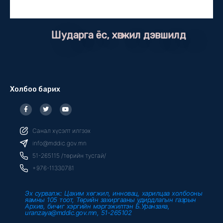
Шударга ёс, хөгжил дэвшилд
Холбоо барих
F
T
Y
a
w
o
c
i
u
e
t
t
b
t
u
Санал хүсэлт илгээх
o
e
b
o
r
e
info@mddic.gov.mn
k
-
51-265115 /төрийн тусгай/
f
+976-11330781
Эх сурвалж: Цахим хөгжил, инновац, харилцаа холбооны
яамны 105 тоот, Төрийн захиргааны удирдлагын газрын
Архив, бичиг хэргийн мэргэжилтэн Б.Уранзаяа,
uranzaya@mddic.gov.mn, 51-265102