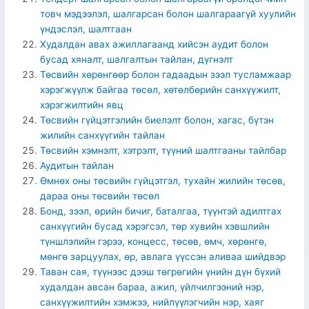
товч мэдээлэл, шалгарсан болон шалгараагүй хуулийн
үндэслэл, шалтгаан
Худалдан авах ажиллагаанд хийсэн аудит болон
бусад хяналт, шалгалтын тайлан, дүгнэлт
Төсвийн хөрөнгөөр болон гадаадын зээл тусламжаар
хэрэгжүүлж байгаа төсөл, хөтөлбөрийн санхүүжилт,
хэрэгжилтийн явц
Төсвийн гүйцэтгэлийн биелэлт болон, хагас, бүтэн
жилийн санхүүгийн тайлан
Төсвийн хэмнэлт, хэтрэлт, түүний шалтгааны тайлбар
Аудитын тайлан
Өмнөх оны төсвийн гүйцэтгэл, тухайн жилийн төсөв,
дараа оны төсвийн төсөл
Бонд, зээл, өрийн бичиг, баталгаа, түүнтэй адилтгах
санхүүгийн бусад хэрэгсэл, төр хувийн хэвшлийн
түншлэлийн гэрээ, концесс, төсөв, өмч, хөрөнгө,
мөнгө зарцуулах, өр, авлага үүссэн аливаа шийдвэр
Таван сая, түүнээс дээш төгрөгийн үнийн дүн бүхий
худалдан авсан бараа, ажил, үйлчилгээний нэр,
санхүүжилтийн хэмжээ, нийлүүлэгчийн нэр, хаяг