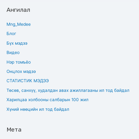
Ангилал
Mng_Medee
Блог
Бүх мэдээ
Видео
Нэр томъёо
Онцлох мэдээ
СТАТИСТИК МЭДЭЭ
Төсөв, санхүү, худалдан авах ажиллагааны ил тод байдал
Харилцаа холбооны салбарын 100 жил
Хүний нөөцийн ил тод байдал
Мета