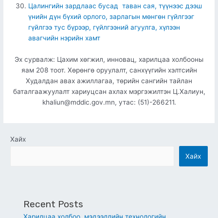
Цалингийн зардлаас бусад таван сая, түүнээс дээш
үнийн дүн бүхий орлого, зарлагын мөнгөн гүйлгээг
гүйлгээ тус бүрээр, гүйлгээний агуулга, хүлээн
авагчийн нэрийн хамт
Эх сурвалж: Цахим хөгжил, инновац, харилцаа холбооны
яам 208 тоот. Хөрөнгө оруулалт, санхүүгийн хэлтсийн
Худалдан авах ажиллагаа, төрийн сангийн тайлан
баталгаажуулалт хариуцсан ахлах мэргэжилтэн Ц.Халиун,
khaliun@mddic.gov.mn, утас: (51)-266211.
Хайх
Хайх
Recent Posts
Харилцаа холбоо, мэдээллийн технологийн