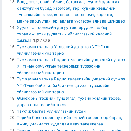
Бонд, зээл, өрийн бичиг, баталгаа, түүнтэй адилтгах
санхүүгийн бусад хэрэгсэл, төр, хувийн хэвшлийн
түншлэлийн гэрээ, концесс, төсөв, өмч, хөрөнгө,
мөнгө зарцуулах, өр, авлага үүсгэсэн аливаа шийдвэр
Хууль тогтоомжийн дагуу төвлөрүүлэх төлбөр,
хураамж, зохицуулалтын үйлчилгээний хөлсний
хэмжээ
/ЦХИХХЯ/
Тус яамны харьяа Үндэсний дата төв УТҮГ-ын
үйлчилгээний үнэ тариф
Тус яамны харьяа Радио телевизийн үндэсний сүлжээ
УТҮГ-ын орчуулгын төхөөрөмж түрээсийн
үйлчилгээний үнэ тариф
Тус яамны харьяа Радио телевизийн үндэсний сүлжээ
УТҮГ-ын байр талбай, антен цамхаг түрээсийн
үйлчилгээний үнэ тариф
Өмнөх оны төсвийн гүйцэтгэл, тухайн жилийн төсөв,
дараа оны төсвийн төсөл
Үзүүлж байгаа үйлчилгээний тухай
Төрийн болон орон нутгийн өмчийн хөрөнгөөр бараа,
ажил, үйлчилгээ худалдан авах төлөвлөгөө
Тендерт шалгарсан болон шалгараагүй оролцогчийн