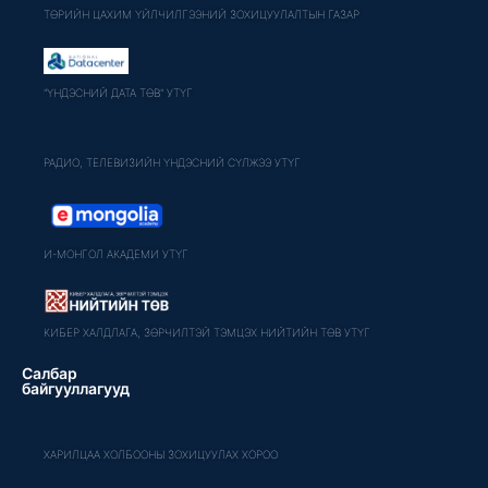
ТӨРИЙН ЦАХИМ ҮЙЛЧИЛГЭЭНИЙ ЗОХИЦУУЛАЛТЫН ГАЗАР
"ҮНДЭСНИЙ ДАТА ТӨВ" УТҮГ
РАДИО, ТЕЛЕВИЗИЙН ҮНДЭСНИЙ СҮЛЖЭЭ УТҮГ
И-МОНГОЛ АКАДЕМИ УТҮГ
КИБЕР ХАЛДЛАГА, ЗӨРЧИЛТЭЙ ТЭМЦЭХ НИЙТИЙН ТӨВ УТҮГ
Салбар
байгууллагууд
ХАРИЛЦАА ХОЛБООНЫ ЗОХИЦУУЛАХ ХОРОО