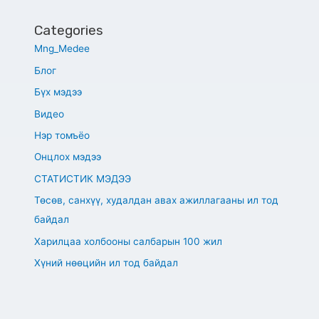
Categories
Mng_Medee
Блог
Бүх мэдээ
Видео
Нэр томъёо
Онцлох мэдээ
СТАТИСТИК МЭДЭЭ
Төсөв, санхүү, худалдан авах ажиллагааны ил тод
байдал
Харилцаа холбооны салбарын 100 жил
Хүний нөөцийн ил тод байдал