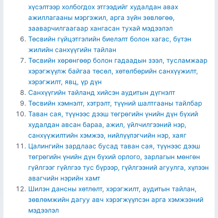
хүсэлтээр холбогдох этгээдийг худалдан авах
ажиллагааны мэргэжил, арга зүйн зөвлөгөө,
зааварчилгаагаар хангасан тухай мэдээлэл
Төсвийн гүйцэтгэлийн биелэлт болон хагас, бүтэн
жилийн санхүүгийн тайлан
Төсвийн хөрөнгөөр болон гадаадын зээл, тусламжаар
хэрэгжүүлж байгаа төсөл, хөтөлбөрийн санхүүжилт,
хэрэгжилт, явц, үр дүн
Санхүүгийн тайланд хийсэн аудитын дүгнэлт
Төсвийн хэмнэлт, хэтрэлт, түүний шалтгааны тайлбар
Таван сая, түүнээс дээш төгрөгийн үнийн дүн бүхий
худалдан авсан бараа, ажил, үйлчилгээний нэр,
санхүүжилтийн хэмжээ, нийлүүлэгчийн нэр, хаяг
Цалингийн зардлаас бусад таван сая, түүнээс дээш
төгрөгийн үнийн дүн бүхий орлого, зарлагын мөнгөн
гүйлгээг гүйлгээ тус бүрээр, гүйлгээний агуулга, хүлээн
авагчийн нэрийн хамт
Шилэн дансны хөтлөлт, хэрэгжилт, аудитын тайлан,
зөвлөмжийн дагуу авч хэрэгжүүлсэн арга хэмжээний
мэдээлэл