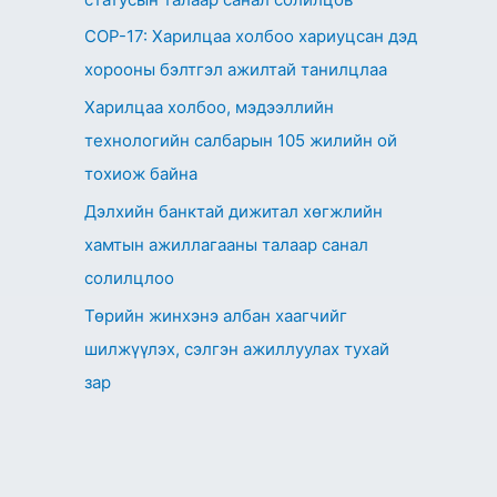
СОР-17: Харилцаа холбоо хариуцсан дэд
хорооны бэлтгэл ажилтай танилцлаа
Харилцаа холбоо, мэдээллийн
технологийн салбарын 105 жилийн ой
тохиож байна
Дэлхийн банктай дижитал хөгжлийн
хамтын ажиллагааны талаар санал
солилцлоо
Төрийн жинхэнэ албан хаагчийг
шилжүүлэх, сэлгэн ажиллуулах тухай
зар