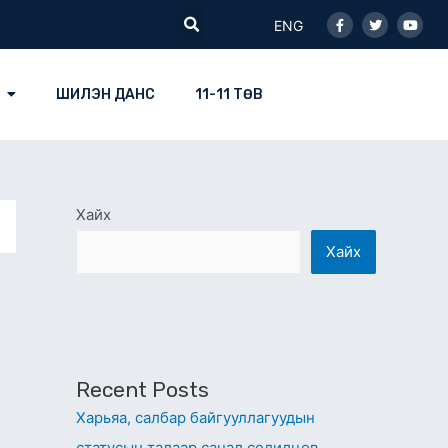
Facebook-
Twitter
Youtu
Search
f
ENG
ШИЛЭН ДАНС
11-11 ТӨВ
Хайх
Хайх
Recent Posts
Харьяа, салбар байгууллагуудын
статусын талаар санал солилцов