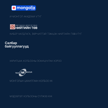
И-МОНГОЛ АКАДЕМИ УТҮГ
КИБЕР ХАЛДЛАГА, ЗӨРЧИЛТЭЙ ТЭМЦЭХ НИЙТИЙН ТӨВ УТҮГ
Салбар
байгууллагууд
ХАРИЛЦАА ХОЛБООНЫ ЗОХИЦУУЛАХ ХОРОО
МОНГОЛЫН ЦАХИЛГААН ХОЛБОО ХК
МЭДЭЭЛЭЛ ХОЛБООНЫ СҮЛЖЭЭ ХХК