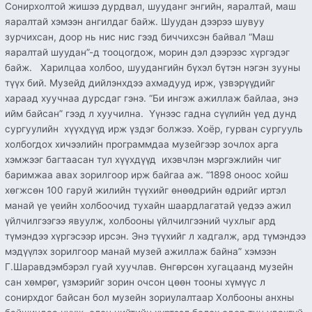
Сонирхолтой жишээ дурдвал, шууданг энгийн, яаралтай, маш
яаралтай хэмээн ангилдаг байж. Шуудан дээрээ шувуу
зурчихсан, доор нь нис нис гээд биччихсэн байвал “Маш
яаралтай шуудан”-д тооцогдож, морин дэл дээрээс хүргэдэг
байж. Харилцаа холбоо, шуудангийн бүхэл бүтэн нэгэн зууны
түүх бий. Музейд дийлэнхдээ ахмадууд ирж, үзвэрүүдийг
хараад хуучнаа дурсдаг гэнэ. “Би ингэж ажиллаж байлаа, энэ
ийм байсан” гээд л хуучилна. Үүнээс гадна сүүлийн үед дунд
сургуулийн хүүхдүүд ирж үздэг болжээ. Хоёр, гурван сургууль
холбогдох хичээлийн программдаа музейгээр зочлох арга
хэмжээг багтаасан тул хүүхдүүд ихэвчлэн мэргэжлийн чиг
баримжаа авах зорилгоор ирж байгаа аж. “1898 оноос хойш
хөгжсөн 100 гаруй жилийн түүхийг өнөөдрийн өдрийг иртэл
манай үе үеийн холбоочид тухайн шаардлагатай үедээ ажил
үйлчилгээгээ явуулж, холбооны үйлчилгээний чухлыг ард
түмэндээ хүргэсээр ирсэн. Энэ түүхийг л хадгалж, ард түмэндээ
мэдүүлэх зорилгоор манай музей ажиллаж байна” хэмээн
Г.Шаравдэмбэрэл гуай хуучлав. Өнгөрсөн хугацаанд музейн
сан хөмрөг, үзмэрийг зорин очсон цөөн тооны хүмүүс л
сонирхдог байсан бол музейн зориулалтаар Холбооны анхны