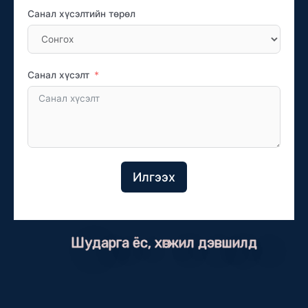
Санал хүсэлтийн төрөл
Санал хүсэлт
Илгээх
Шударга ёс, хөгжил дэвшилд