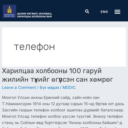
Skip
Me
Search
to
ENG
content
телефон
Харилцаа холбооны 100 гаруй
Харилцаа
холбооны
жилийн түүхийг өгүүлсэн сан хөмрөг
100
Leave a Comment
/
Бүх мэдээ
/
MDDIC
гаруй
жилийн
Монгол Улсын анхны Ерөнхий сайд, сайн ноён хан
түүхийг
Т.Намнансүрэн 1914 оны 12 дугаар сарын 15-нд Өргөө хот дахь
өгүүлсэн
Засгийн газрын телефон холбоог ашиглах дүрмийг баталснаар
сан
Монгол Улсад телефон холбоо үүссэн түүхтэй. Энэхүү телефон
хөмрөг
станц нь Соёлын өвд бүртгэгдсэн “Анхны холбооны байшин”-д