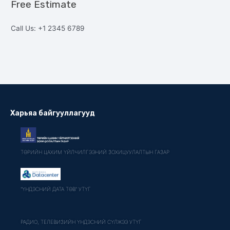
Free Estimate
Call Us: +1 2345 6789
Харьяа байгууллагууд
ТӨРИЙН ЦАХИМ ҮЙЛЧИЛГЭЭНИЙ ЗОХИЦУУЛАЛТЫН ГАЗАР
"ҮНДЭСНИЙ ДАТА ТӨВ" УТҮГ
РАДИО, ТЕЛЕВИЗИЙН ҮНДЭСНИЙ СҮЛЖЭЭ УТҮГ