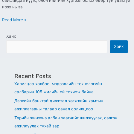
байшиндаа нүүж, олон нийтийн хүртээл болох өдөр тун удахгүй
ирэх нь ээ.
Read More »
Хайх
Хайх
Recent Posts
Харилцаа холбоо, мэдээллийн технологийн
салбарын 105 жилийн ой тохиож байна
Дэлхийн банктай дижитал хөгжлийн хамтын
ажиллагааны талаар санал солилцлоо
Төрийн жинхэнэ албан хаагчийг шилжүүлэх, сэлгэн
ажиллуулах тухай зар