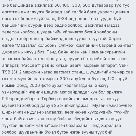
энэ байшиндаа ажиллаж 60, 100, 300, 500 дугаараар тус тус
өргөтгөн ажиллуулж байгаад зай талбай бага учраас цаашид
өргөтгөх боломжгүй болж, 1934 онд одоо Төв шуудан буй
байшингийн суурин дээр радио холбоо, цахилгаан мэдээ,
телефон холбоо, шуудангийн үйлчилгээ бүхий холбооны
нэгдсэн хоёр давхар байшинд шилжүүлсэн түүхтэй. Харин
өдгөө “Мэдээлэл холбооны сүлжээ” компанийн байранд байгааг
дурдах нь илүүц биз. Тэнд Сайн ноён хан Намнансүрэнгийн
хэрэглэж байсан телефон утас, суурин батерейтэй телефоны
аппарат, “Рассвет” радио хүлээн авагч, морзын аппарат, VEF-
TSB (3)-2 маркийн хагас автомат станц, шуудангийн төмөр сав
гэх мэт музейн сан хөмрөгт 300 гаруй үнэт бүтээл, 120 гаруй
номын фонд, 2000 фото зураг хадгалагдана. Энэхүү
үзмэрүүдийг нүдний цөцгий мэт хайрладаг хүн бол эрхлэгч
Г.Шаравдэмбэрэл. Тэрбээр өөрийнхөө амьдралыг энэхүү
музейтэй холбоод даруй 25 жилийг үджээ. “Музейн үзмэрүүдээ
ширхэгчлэн нүдлэн хамгаалж, өөрийнхөө хүүхдүүдийн түүхийг
ярьж байгаа мэт хаана юу байгааг бүгдийг нь цээжээр үүх
түүхтэй нь хэлж чадна” хэмээн бахархана. Тэнд Харилцаа
холбоо, шуудангийн бүхэл бүтэн нэгэн зууны түүх бий.