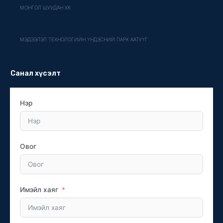
МОНГОЛ ШУУДАН ХК
МЭДЭЭЛЭЛ ТЕХНОЛОГИЙН ҮНДЭСНИЙ ПАРК ААТУҮГ
Санал хүсэлт
Нэр
Овог
Имэйл хаяг