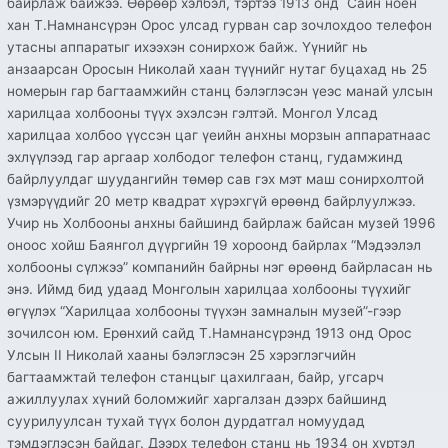
байрлаж байжээ. Өөрөөр хэлбэл, тэртээ 1913 онд Сайн ноён
хан Т.Намнансүрэн Орос улсад гурван сар зочлохдоо телефон
утасны аппаратыг ихээхэн сонирхож байж. Үүнийг нь
анзаарсан Оросын Николай хаан түүнийг нутаг буцахад нь 25
номерын гар багтаамжийн станц бэлэглэсэн үеэс манай улсын
харилцаа холбооны түүх эхэлсэн гэлтэй. Монгол Улсад
харилцаа холбоо үүссэн цаг үеийн анхны морзын аппаратнаас
эхлүүлээд гар аргаар холбодог телефон станц, гудамжинд
байрлуулдаг шуудангийн төмөр сав гэх мэт маш сонирхолтой
үзмэрүүдийг 20 метр квадрат хүрэхгүй өрөөнд байрлуулжээ.
Учир нь Холбооны анхны байшинд байрлаж байсан музей 1996
оноос хойш Баянгол дүүргийн 19 хороонд байрлах “Мэдээлэл
холбооны сүлжээ” компанийн байрны нэг өрөөнд байрласан нь
энэ. Иймд бид удаад Монголын харилцаа холбооны түүхийг
өгүүлэх “Харилцаа холбооны түүхэн замналын музей”-гээр
зочилсон юм. Ерөнхий сайд Т.Намнансүрэнд 1913 онд Орос
Улсын II Николай хааны бэлэглэсэн 25 хэрэглэгчийн
багтаамжтай телефон станцыг цахилгаан, байр, угсарч
ажиллуулах хүний боломжийг харгалзан дээрх байшинд
суурилуулсан тухай түүх болон дурдатгал номуудад
тэмдэглэсэн байдаг. Дээрх телефон станц нь 1934 он хүртэл