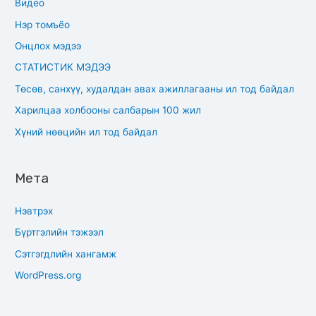
Видео
Нэр томъёо
Онцлох мэдээ
СТАТИСТИК МЭДЭЭ
Төсөв, санхүү, худалдан авах ажиллагааны ил тод байдал
Харилцаа холбооны салбарын 100 жил
Хүний нөөцийн ил тод байдал
Мета
Нэвтрэх
Бүртгэлийн тэжээл
Сэтгэгдлийн хангамж
WordPress.org