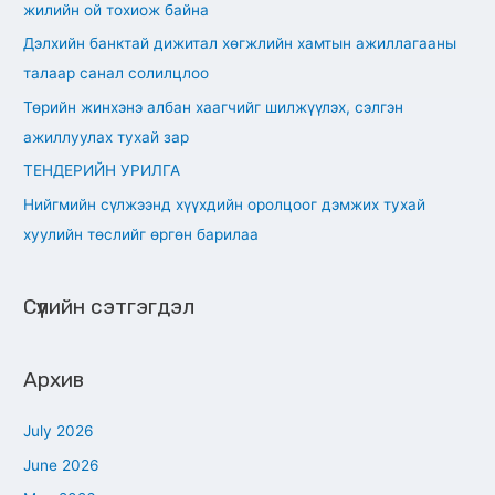
жилийн ой тохиож байна
f
Дэлхийн банктай дижитал хөгжлийн хамтын ажиллагааны
o
талаар санал солилцлоо
r
Төрийн жинхэнэ албан хаагчийг шилжүүлэх, сэлгэн
:
ажиллуулах тухай зар
ТЕНДЕРИЙН УРИЛГА
Нийгмийн сүлжээнд хүүхдийн оролцоог дэмжих тухай
хуулийн төслийг өргөн барилаа
Сүүлийн сэтгэгдэл
Архив
July 2026
June 2026