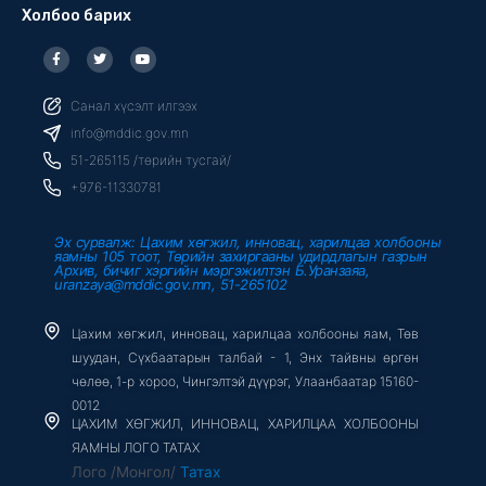
Холбоо барих
F
T
Y
a
w
o
c
i
u
e
t
t
b
t
u
Санал хүсэлт илгээх
o
e
b
o
r
e
info@mddic.gov.mn
k
-
51-265115 /төрийн тусгай/
f
+976-11330781
Эх сурвалж: Цахим хөгжил, инновац, харилцаа холбооны
яамны 105 тоот, Төрийн захиргааны удирдлагын газрын
Архив, бичиг хэргийн мэргэжилтэн Б.Уранзаяа,
uranzaya@mddic.gov.mn, 51-265102
Цахим хөгжил, инновац, харилцаа холбооны яам, Төв
шуудан, Сүхбаатарын талбай - 1, Энх тайвны өргөн
чөлөө, 1-р хороо, Чингэлтэй дүүрэг, Улаанбаатар 15160-
0012
ЦАХИМ ХӨГЖИЛ, ИННОВАЦ, ХАРИЛЦАА ХОЛБООНЫ
ЯАМНЫ ЛОГО ТАТАХ
Лого /Монгол/
Татах