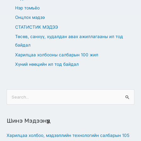
Нэр томъёо
Онцлох мэдээ
СТАТИСТИК МЭДЭЭ
Төсөв, санхүү, худалдан авах ажиллагааны ил тод
байдал
Харилцаа холбооны салбарын 100 жил
Хүний нөөцийн ил тод байдал
S
e
a
Шинэ Мэдээнүүд
r
c
Харилцаа холбоо, мэдээллийн технологийн салбарын 105
h