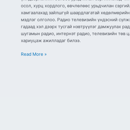
осол, хурц хордлого, өвчлөлөөс урьдчилан сэргий
хамгаалахад зайлшгүй шаардлагатай хөдөлмөрийн а
мэдлэг олголоо. Радио телевизийн үндэсний сүлж
гадаад хэл дээрх тусгай нэвтрүүлэг дамжуулах рад
шугамын радио, интернэт радио, телевизийн төв ц
хариуцаж ажилладаг билээ.
Read More »