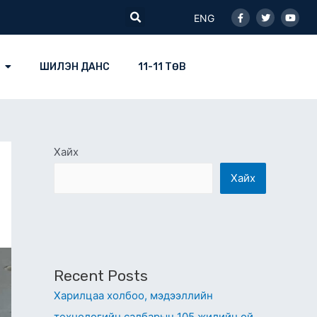
Facebook-
Twitter
Youtu
Search
f
ENG
ШИЛЭН ДАНС
11-11 ТӨВ
Хайх
Хайх
Recent Posts
Харилцаа холбоо, мэдээллийн
технологийн салбарын 105 жилийн ой