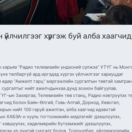
 үйлчилгээг хүргэж буй алба хаагчид
 харьяа “Радио телевизийн үндэсний сүлжээ” УТҮГ нь Монг
 үнэ төлбөргүй ард иргэдэд хүргэх үйлчилгээг хариуцдаг
ий өдөр “Амжилт гарц” мэргэжлийн сургалтын төвтэй хамтран
 сургалтыг нийт ажилчдынхаа дунд зохион байгуулав.
ҮГ-ын Захиргаа, Телевизийн төв станц, Радио нэвтрүүлэх т
гчид болон Баян-Өлгий, Говь-Алтай, Дорнод, Хөвсгөл,
рын нийт 100 гаруй ажилтан, алба хаагчид идэвхтэй
чдын ХАБЭА-н хууль тогтоомжийн мэдлэгийг дээшлүүлэх,
г хэвшүүлэх, хөдөлмөрийн бүтээмжийг дээшлүүлэх,
эсэн үр дүнтэй сургалт болов. Тодруулбал, үйлдвэрлэлийн