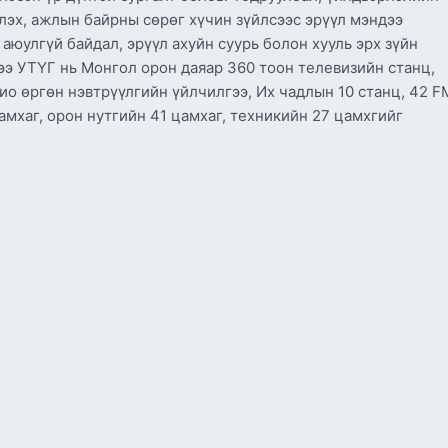
лэх, ажлын байрны сөрөг хүчин зүйлсээс эрүүл мэндээ
юулгүй байдал, эрүүл ахуйн суурь болон хууль эрх зүйн
ээ УТҮГ нь Монгол орон даяар 360 тоон телевизийн станц,
ио өргөн нэвтрүүлгийн үйлчилгээ, Их чадлын 10 станц, 42 F
амхаг, орон нутгийн 41 цамхаг, техникийн 27 цамхгийг