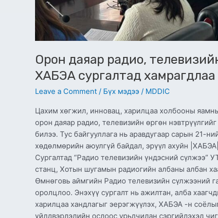
Орон даяар радио, телевизийн
ХАБЭА сургалтад хамрагдлаа
Leave a Comment
/
Бүх мэдээ
/
MDDIC
Цахим хөгжил, инновац, харилцаа холбооны яамны
орон даяар радио, телевизийн өргөн нэвтрүүлгийг
билээ. Тус байгууллага нь аравдугаар сарын 21-н
хөдөлмөрийн аюулгүй байдал, эрүүл ахуйн |ХАБЭА|
Сургалтад “Радио телевизийн үндэсний сүлжээ” УТ
станц, Хотын шугамын радиогийн албаны албан хаа
Өмнөговь аймгийн Радио телевизийн сүлжээний газ
оролцлоо. Энэхүү сургалт нь ажилтан, алба хааг
харилцаа хандлагыг эерэгжүүлэх, ХАБЭА -н соёлы
үйлдвэрлэлийн ослоос урьдчилан сэргийлэхэд чигл