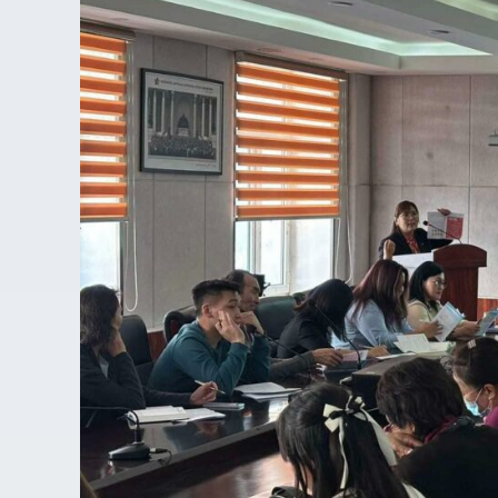
үйлчилгээг
хүргэж
буй
алба
хаагчид
ХАБЭА
сургалтад
хамрагдлаа