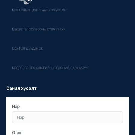
МОНГОЛЫН ЦАХИЛГААН ХОЛБОО ХК
МЭДЭЭЛЭЛ ХОЛБООНЫ СҮЛЖЭЭ ХХК
МОНГОЛ ШУУДАН ХК
МЭДЭЭЛЭЛ ТЕХНОЛОГИЙН ҮНДЭСНИЙ ПАРК ААТУҮГ
Санал хүсэлт
Нэр
Овог