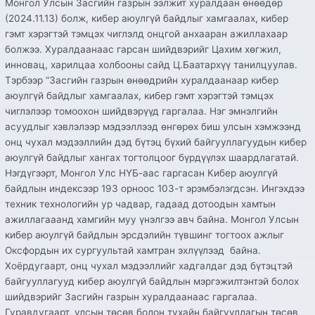
Монгол Улсын Засгийн газрын ээлжит хуралдаан өнөөдөр
аюулгүй
(2024.11.13) болж, кибер аюулгүй байдлыг хамгаалах, кибер
байдлын
гэмт хэрэгтэй тэмцэх чиглэлд онцгой анхааран ажиллахаар
мэргэжилтэнтэй
болжээ. Хуралдаанаас гарсан шийдвэрийг Цахим хөгжил,
болох
инновац, харилцаа холбооны сайд Ц.Баатархүү танилцуулав.
шийдвэр
Тэрбээр “Засгийн газрын өнөөдрийн хуралдаанаар кибер
гаргалаа”
аюулгүй байдлыг хамгаалах, кибер гэмт хэрэгтэй тэмцэх
чиглэлээр томоохон шийдвэрүүд гаргалаа. Нэг эмнэлгийн
асуудлыг хэвлэлээр мэдээллээд өнгөрөх биш улсын хэмжээнд
онц чухал мэдээллийн дэд бүтэц бүхий байгууллагуудын кибер
аюулгүй байдлыг хангах тогтолцоог бүрдүүлэх шаардлагатай.
Нэгдүгээрт, Монгол Улс НҮБ-аас гаргасан Кибер аюулгүй
байдлын индексээр 193 орноос 103-т эрэмбэлэгдсэн. Ингэхдээ
техник технологийн ур чадвар, гадаад дотоодын хамтын
ажиллагааанд хамгийн муу үнэлгээ авч байна. Монгол Улсын
кибер аюулгүй байдлын эрсдэлийн түвшинг тогтоох ажлыг
Оксфордын их сургуультай хамтран эхлүүлээд байна.
Хоёрдугаарт, онц чухал мэдээллийг хадгалдаг дэд бүтэцтэй
байгууллагууд кибер аюулгүй байдлын мэргэжилтэнтэй болох
шийдвэрийг Засгийн газрын хуралдаанаас гаргалаа.
Гуравдугаарт, улсын төсөв болон тухайн байгууллагын төсөв