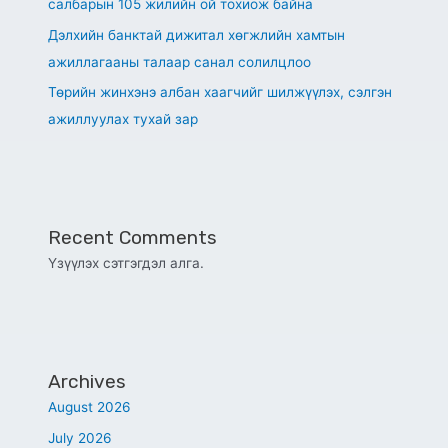
салбарын 105 жилийн ой тохиож байна
Дэлхийн банктай дижитал хөгжлийн хамтын
ажиллагааны талаар санал солилцлоо
Төрийн жинхэнэ албан хаагчийг шилжүүлэх, сэлгэн
ажиллуулах тухай зар
Recent Comments
Үзүүлэх сэтгэгдэл алга.
Archives
August 2026
July 2026