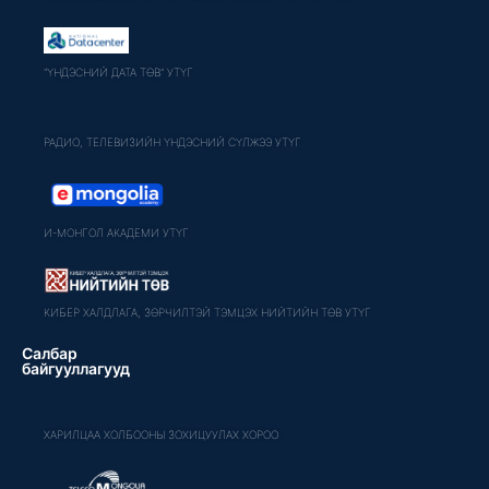
"ҮНДЭСНИЙ ДАТА ТӨВ" УТҮГ
РАДИО, ТЕЛЕВИЗИЙН ҮНДЭСНИЙ СҮЛЖЭЭ УТҮГ
И-МОНГОЛ АКАДЕМИ УТҮГ
КИБЕР ХАЛДЛАГА, ЗӨРЧИЛТЭЙ ТЭМЦЭХ НИЙТИЙН ТӨВ УТҮГ
Салбар
байгууллагууд
ХАРИЛЦАА ХОЛБООНЫ ЗОХИЦУУЛАХ ХОРОО