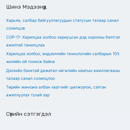
a
Шинэ Мэдээнүүд
r
c
Харьяа, салбар байгууллагуудын статусын талаар санал
h
солилцов
f
СОР-17: Харилцаа холбоо хариуцсан дэд хорооны бэлтгэл
o
ажилтай танилцлаа
r
Харилцаа холбоо, мэдээллийн технологийн салбарын 105
:
жилийн ой тохиож байна
Дэлхийн банктай дижитал хөгжлийн хамтын ажиллагааны
талаар санал солилцлоо
Төрийн жинхэнэ албан хаагчийг шилжүүлэх, сэлгэн
ажиллуулах тухай зар
Сүүлийн сэтгэгдэл