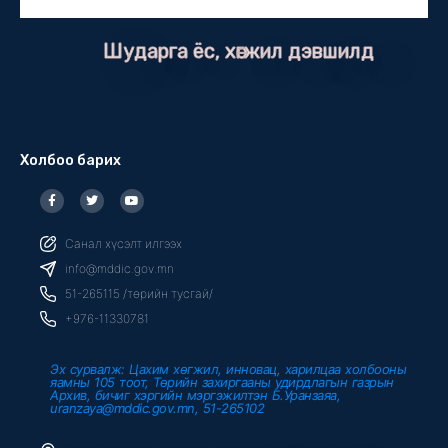
Шударга ёс, хөгжил дэвшилд
Холбоо барих
F
T
Y
a
w
o
c
i
u
e
t
t
b
t
u
Санал хүсэлт илгээх
o
e
b
o
r
e
info@mddic.gov.mn
k
-
51-265115 /төрийн тусгай/
f
+976-11330781
Эх сурвалж: Цахим хөгжил, инновац, харилцаа холбооны
яамны 105 тоот, Төрийн захиргааны удирдлагын газрын
Архив, бичиг хэргийн мэргэжилтэн Б.Уранзаяа,
uranzaya@mddic.gov.mn, 51-265102