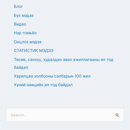
Блог
Бүх мэдээ
Видео
Нэр томъёо
Онцлох мэдээ
СТАТИСТИК МЭДЭЭ
Төсөв, санхүү, худалдан авах ажиллагааны ил тод
байдал
Харилцаа холбооны салбарын 100 жил
Хүний нөөцийн ил тод байдал
S
e