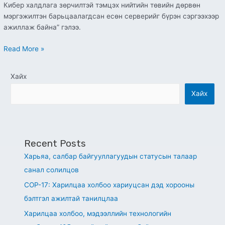
Кибер халдлага зөрчилтэй тэмцэх нийтийн төвийн дөрвөн
мэргэжилтэн барьцаалагдсан есөн серверийг бүрэн сэргээхээр
ажиллаж байна” гэлээ.
Read More »
Хайх
Хайх
Recent Posts
Харьяа, салбар байгууллагуудын статусын талаар
санал солилцов
СОР-17: Харилцаа холбоо хариуцсан дэд хорооны
бэлтгэл ажилтай танилцлаа
Харилцаа холбоо, мэдээллийн технологийн