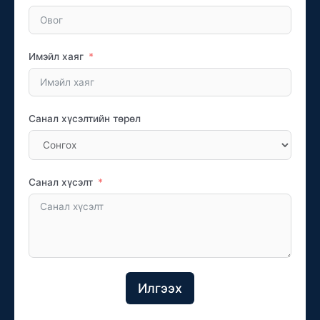
Имэйл хаяг
Санал хүсэлтийн төрөл
Санал хүсэлт
Илгээх