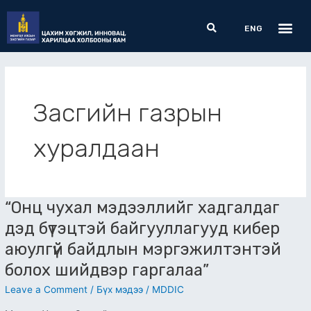
Skip
Me
Search
to
ENG
content
Засгийн газрын
хуралдаан
“Онц чухал мэдээллийг хадгалдаг
“Онц
чухал
дэд бүтэцтэй байгууллагууд кибер
мэдээллийг
аюулгүй байдлын мэргэжилтэнтэй
хадгалдаг
дэд
болох шийдвэр гаргалаа”
бүтэцтэй
Leave a Comment
/
Бүх мэдээ
/
MDDIC
байгууллагууд
кибер