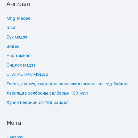
Ангилал
Mng_Medee
Блог
Бүх мэдээ
Видео
Нэр томъёо
Онцлох мэдээ
СТАТИСТИК МЭДЭЭ
Төсөв, санхүү, худалдан авах ажиллагааны ил тод байдал
Харилцаа холбооны салбарын 100 жил
Хүний нөөцийн ил тод байдал
Мета
Нэвтрэх