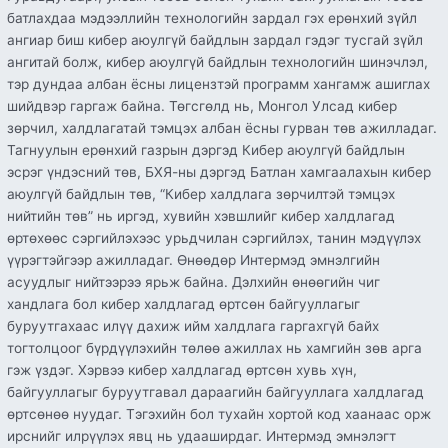
батлахдаа мэдээллийн технологийн зардал гэх ерөнхий зүйл
ангиар биш кибер аюулгүй байдлын зардал гэдэг тусгай зүйл
ангитай болж, кибер аюулгүй байдлын технологийн шинэчлэл,
тэр дундаа албан ёсны лицензтэй программ хангамж ашиглах
шийдвэр гаргаж байна. Төгсгөлд нь, Монгол Улсад кибер
зөрчил, халдлагатай тэмцэх албан ёсны гурван төв ажилладаг.
Тагнуулын ерөнхий газрын дэргэд Кибер аюулгүй байдлын
эсрэг үндэсний төв, БХЯ-ны дэргэд Батлан хамгаалахын кибер
аюулгүй байдлын төв, “Кибер халдлага зөрчилтэй тэмцэх
нийтийн төв” нь иргэд, хувийн хэвшлийг кибер халдлагад
өртөхөөс сэргийлэхээс урьдчилан сэргийлэх, танин мэдүүлэх
үүрэгтэйгээр ажилладаг. Өнөөдөр Интермэд эмнэлгийн
асуудлыг нийтээрээ ярьж байна. Дэлхийн өнөөгийн чиг
хандлага бол кибер халдлагад өртсөн байгууллагыг
буруутгахаас илүү дахиж ийм халдлага гаргахгүй байх
тогтолцоог бүрдүүлэхийн төлөө ажиллах нь хамгийн зөв арга
гэж үздэг. Хэрвээ кибер халдлагад өртсөн хувь хүн,
байгууллагыг буруутгавал дараагийн байгууллага халдлагад
өртсөнөө нуудаг. Тэгэхийн бол тухайн хортой код хаанаас орж
ирснийг илрүүлэх явц нь удааширдаг. Интермэд эмнэлэгт