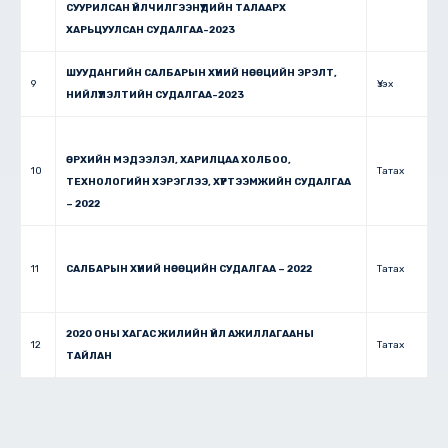
СУУРИЛСАН ҮЙЛЧИЛГЭЭНҮҮДИЙН ТАЛААРХ
ХАРЬЦУУЛСАН СУДАЛГАА-2023
ШУУДАНГИЙН САЛБАРЫН ХҮНИЙ НӨӨЦИЙН ЭРЭЛТ,
9
Үзэх
НИЙЛҮҮЛЭЛТИЙН СУДАЛГАА-2023
ӨРХИЙН МЭДЭЭЛЭЛ, ХАРИЛЦАА ХОЛБОО,
10
Татах
ТЕХНОЛОГИЙН ХЭРЭГЛЭЭ, ХҮРТЭЭМЖИЙН СУДАЛГАА
– 2022
11
САЛБАРЫН ХҮНИЙ НӨӨЦИЙН СУДАЛГАА – 2022
Татах
2020 ОНЫ ХАГАС ЖИЛИЙН ҮЙЛ АЖИЛЛАГААНЫ
12
Татах
ТАЙЛАН