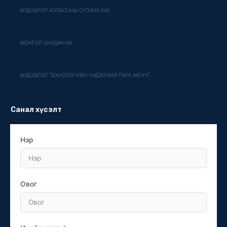
МЭДЭЭЛЭЛ ХОЛБООНЫ СҮЛЖЭЭ ХХК
МОНГОЛ ШУУДАН ХК
МЭДЭЭЛЭЛ ТЕХНОЛОГИЙН ҮНДЭСНИЙ ПАРК ААТУҮГ
Санал хүсэлт
Нэр
Овог