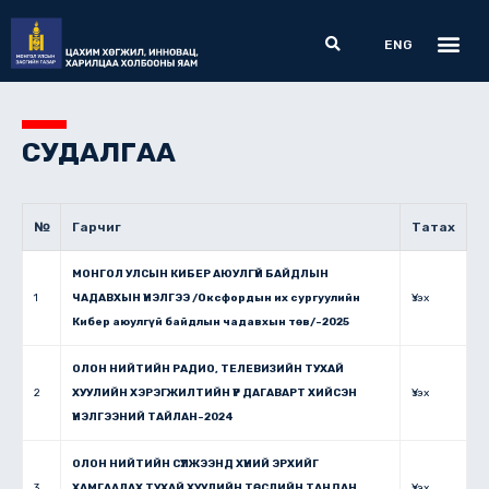
Skip
Me
Search
to
ENG
content
СУДАЛГАА
№
Гарчиг
Татах
МОНГОЛ УЛСЫН КИБЕР АЮУЛГҮЙ БАЙДЛЫН
1
ЧАДАВХЫН ҮНЭЛГЭЭ /Оксфордын их сургуулийн
Үзэх
Кибер аюулгүй байдлын чадавхын төв/-2025
ОЛОН НИЙТИЙН РАДИО, ТЕЛЕВИЗИЙН ТУХАЙ
2
ХУУЛИЙН ХЭРЭГЖИЛТИЙН ҮР ДАГАВАРТ ХИЙСЭН
Үзэх
ҮНЭЛГЭЭНИЙ ТАЙЛАН-2024
ОЛОН НИЙТИЙН СҮЛЖЭЭНД ХҮНИЙ ЭРХИЙГ
3
ХАМГААЛАХ ТУХАЙ ХУУЛИЙН ТӨСЛИЙН ТАНДАН
Үзэх