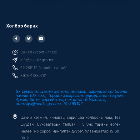
Холбоо барих
F
T
Y
a
w
o
c
i
u
e
t
t
b
t
u
Санал хүсэлт илгээх
o
e
b
o
r
e
info@mddic.gov.mn
k
-
51-265115 /төрийн тусгай/
f
+976-11330781
Эх сурвалж: Цахим хөгжил, инновац, харилцаа холбооны
яамны 105 тоот, Төрийн захиргааны удирдлагын газрын
Архив, бичиг хэргийн мэргэжилтэн Б.Уранзаяа,
uranzaya@mddic.gov.mn, 51-265102
Цахим хөгжил, инновац, харилцаа холбооны яам, Төв
шуудан, Сүхбаатарын талбай - 1, Энх тайвны өргөн
чөлөө, 1-р хороо, Чингэлтэй дүүрэг, Улаанбаатар 15160-
0012