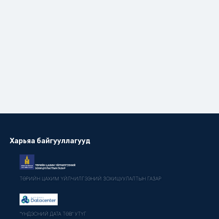
Харьяа байгууллагууд
ТӨРИЙН ЦАХИМ ҮЙЛЧИЛГЭЭНИЙ ЗОХИЦУУЛАЛТЫН ГАЗАР
"ҮНДЭСНИЙ ДАТА ТӨВ" УТҮГ