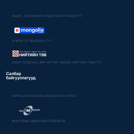
РАДИО, ТЕЛЕВИЗИЙН ҮНДЭСНИЙ СҮЛЖЭЭ УТҮГ
И-МОНГОЛ АКАДЕМИ УТҮГ
КИБЕР ХАЛДЛАГА, ЗӨРЧИЛТЭЙ ТЭМЦЭХ НИЙТИЙН ТӨВ УТҮГ
Салбар
байгууллагууд
ХАРИЛЦАА ХОЛБООНЫ ЗОХИЦУУЛАХ ХОРОО
МОНГОЛЫН ЦАХИЛГААН ХОЛБОО ХК