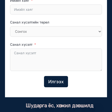
Имэйл хаяг
Санал хүсэлтийн төрөл
Санал хүсэлт
Илгээх
Шударга ёс, хөгжил дэвшилд