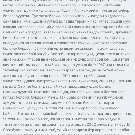
настай байсан юм. Иймээс Засгийн газрын зүгээс цаашид төрийн
үйлчилгээг цахимжуулах эрс шийдэмгий алхам хийж, тусгай хөтөлбөр
боловсруулсан. Тус хөтөлбөрийн гол зорилго нь нэгдсэн мэдээллийн
санг шинэчилж, цахимжуулахаас гадна төрсний гэрчилгээ, оршин суух
хаягийн лавлагаа, иргэний үнэмлэхийн лавлагаа зэрэг төр өөрт байгаа
мэдээллийг иргэдээс цаасан хэлбэрээр нэхэх байдлыг халах, иргэдийг
бичиг баримт хөөцөлдөх ажлаас бүрэн салгахыг хүссэн. Үүний үр дүнд
өнөөдөр иргэд төрийн бүхий л үйлчилгээг суурин компьютероос авах
боломж бүрдсэн. 25 жилийн өмнө дижитал шилжилт, цахим засаглал
гэдэг ойлголт байгаагүй ч Засгийн газар ирээдүйд цахим ертөнц эрчээ
авна хэмээн итгэсэн нь өнөөдрийн энэ үр дүнд хүргэсэн юм. -Дижитал
шилжилтийг ямар үе шаттайгаар хэрэгжүүлсэн бэ? -1997 онд e-estonia
хөтөлбөрийг эхлүүлсэн. Засгийн газраас хэрэгжүүлсэн хөтөлбөрийн
хүрээнд дэд бүтэцдээ дөрөөлөн 2000 оноос төрийн цахим
үйлчилгээнүүдийг нэвтрүүлж эхэлсэн юм. Тухайлбал, 2000 онд Засгийн
газар E-Cabinet болж, цаасгүй хуралдаж, сайдууд холбогдох
материалуудтай цахимаар танилцан, саналаа хаанаас л бол хаанаас
илгээх боломж бүрдсэн. Мөн E-Tax Board системийг нэвтрүүлснээр
хүмүүс татвараа цахимаар мэдүүлэх болсон. Өмнө нь татварын
мэдээллийг цуглуулахын тулд 250 хүн нэг сар болгон ажилладаг
байсан. Тэгвэл өнөөдрийн байдлаар манай улсын татварын харилцааны
99 хувь нь цахимаар явж, иргэд таван минутад татвараа мэдүүлж,
татварын буцаалтаа тав хоногт эргүүлж авдаг. 2002 оноос иргэн бүр ID
Card буюу цахим үнэмлэхтэй, үүний хамт иргэн бүр өөрийн гэсэн албан