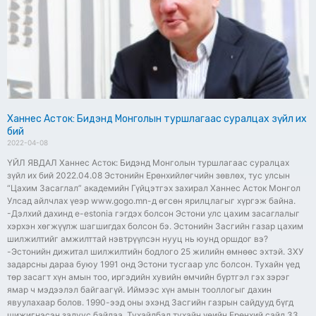
Ханнес Асток: Бидэнд Монголын туршлагаас суралцах зүйл их
бий
2022-04-08
ҮЙЛ ЯВДАЛ Ханнес Асток: Бидэнд Монголын туршлагаас суралцах
зүйл их бий 2022.04.08 Эстонийн Ерөнхийлөгчийн зөвлөх, тус улсын
“Цахим Засаглал” академийн Гүйцэтгэх захирал Ханнес Асток Монгол
Улсад айлчлах үеэр www.gogo.mn-д өгсөн ярилцлагыг хүргэж байна.
-Дэлхий дахинд e-estonia гэгдэх болсон Эстони улс цахим засаглалыг
хэрхэн хөгжүүлж шагшигдах болсон бэ. Эстонийн Засгийн газар цахим
шилжилтийг амжилттай нэвтрүүлсэн нууц нь юунд оршдог вэ?
-Эстонийн дижитал шилжилтийн бодлого 25 жилийн өмнөөс эхтэй. ЗХУ
задарсны дараа буюу 1991 онд Эстони тусгаар улс болсон. Тухайн үед
төр засагт хүн амын тоо, иргэдийн хувийн өмчийн бүртгэл гэх зэрэг
ямар ч мэдээлэл байгаагүй. Иймээс хүн амын тооллогыг дахин
явуулахаар болов. 1990-ээд оны эхэнд Засгийн газрын сайдууд бүгд
шижигнэсэн залуус байлаа. Тухайлбал тухайн үеийн Ерөнхий сайд 33