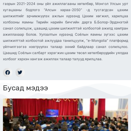
газрын 2021-2024 оны үйл ажиллагааны хөтөлбөр, Монгол Улсын урт
хугацааны бодлого “Алсын хараа-2050” -д тусгагдсан цахим
шилжилтийг эрчимжүүлэх ажлын хүрээнд Цахим хөгжил, харилцаа
холбооны яамны Төрийн нарийн бичгийн дарга Б.Болор-Эрдэнэтэй
санал солилцож, цаашид цахим шилжилттэй холбоотой ажилд хамтран
ажиллахаар болов. Уулзалтын хүрээнд Соёлын яамны зүгээс цахим
шилжилттэй холбоотой ажлуудаа танилцуулж, “e-Mongolia” платформд
үйлчилгээгээ нэвтрүүлэх талаар эхний байдлаар санал солилцлоо.
Цаашид Соёлын салбарт хэрэгжих цахим төсөл хөтөлбөрүүдийн уялдаа
холбоог хэрхэн хангаж ажиллах талаар талууд ярилцлаа.
Бусад мэдээ