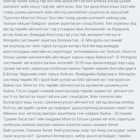
байгаа хүний хувьд төр засгийн дэмжлэггүй бол аливаа улсад цахим
шилжилт хийх хэцүү гэдгийг ойлгосон. Энэ тал дээр Монголын Засгийн
газар цахим шилжилт хийх үйлсэд манлайлал үзүүлсэн нь авууштай.
Түүнчлэн Монгол Улсын Засгийн газар цахим шилжилт хийхэд цар
тахлын нөхцөл байдлыг овжин ашигласан гэхэд болно. Хөл хорионы үед
иргэд төрийн үйлчилгээг гар утсаараа авах боломжийг нь бүрдүүлж
өгсөн байсан. Өнөөдөр Монголд гар утастай, интернеттэй хүн e-
Mongolia системийг ашиглах боломжтой. -E-Mongolia системийг
хөгжүүлээд нэг жил гаруй хугацаа өнгөрч буй бөгөөд өнөөдөр
монголчуудын хамгийн их хэрэглэдэг аппликейшны нэг болсон. Монгол
Улсын цахим шилжилтийн үйл явцыг хэрхэн харж байна вэ? -E-Mongolia
системийг хөгжүүлэх ажлын эхлэлийг 2019 оны арванхоёрдугаар сард
Цахим хөгжил, харилцаа холбооны яамны Төрийн нарийн бичгийн дарга
Б.Болор-Эрдэнийн хамт тавьж байсан. Өнөөдрийн байдлаар e-Mongolia
системд төрийн 60 гаруй байгууллагын 640 үйлчилгээг нэвтрүүлсэн
байна лээ. Монгол Улс төрийн үйлчилгээгээ эрчимтэй цахимжуулж
байна. Гэсэн хэдий ч миний ажигласнаар төрийн зарим нэг үйлчилгээг
нэгтгэх, багасгах хэрэгтэй юм шиг санагдсан. Мөн технологийн
боловсрол маш чухал. Цахимжуулсан үйлчилгээг иргэд авахад хялбар
болгох, иргэдийн цахим ур чадварыг дээшлүүлэхэд анхаарах хэрэгтэй.
Иймээс энэ чиглэлд хамтран ажиллана гэж найдаж байна. -Эстонийн
“Цахим Засаглал”-ийн академи Монгол Улсын Цахим хөгжил, харилцаа
холбооны яамтай хамтран хамтын ажиллагааны санамж бичиг
байгууллаа. Санамж бичиг байгуулснаар хоёр тал ямар ажлуудыг хийж
хэрэгжүүлэх вэ? -Дижитал боловсрол, кибер аюулгүй байдал, төрийн