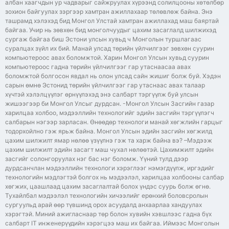
албан хаагчдын ур чадварыг сайжруулах хүрээнд солилцооны хөтөлбөр
зохион байгуулах зэргээр хамтран ажиллахаар төлөвлөж байна. Энэ
ташрамд хэлэхэд бид Монгол Улстай хамтран ажиллахад маш баяртай
байгаа. Учир нь зөвхөн бид монголчуудыг цахим засаглалд шилжихэд
сургаж байгаа биш Эстони улсын хувьд ч Монголын туршлагаас
суралцах зүйл их бий. Манай улсад төрийн үйлчилгээг зөвхөн суурин
компьютероос авах боломжтой. Харин Монгол Улсын хувьд суурин
компьютероос гадна төрийн үйлчилгээг гар утаснаасаа авах
боломжтой болгосон явдал нь олон улсад сайн жишиг болж буй. Хэдэн
сарын өмнө Эстонид төрийн үйлчилгээг гар утаснаас авах талаар
хүчтэй хэлэлцүүлэг өрнүүлэхэд энэ салбарт тэргүүлж буй улсын
жишээгээр би Монгол Улсыг дурдсан. -Монгол Улсын Засгийн газар
харилцаа холбоо, мэдээллийн технологийг эдийн засгийн тэргүүлэгч
салбарын нэгээр зарласан. Өнөөдөр технологи манай хөгжлийн гарцыг
тодорхойлно гэж ярьж байна. Монгол Улсын эдийн засгийн хөгжилд
цахим шилжилт ямар нөлөө үзүүлнэ гэж та харж байна вэ? –Мэдээж
цахим шилжилт эдийн засагт маш чухал нөлөөтэй. Цахимжилт эдийн
засгийг солонгоруулах нэг бас нэг боломж. Үүний тулд дээр
дурдсанчлан мэдээллийн технологи хэрэглээг нэмэгдүүлж, иргэдийг
технологийн мэдлэгтэй болгох нь мэдээлэл, харилцаа холбооны салбар
хөгжих, цаашлаад цахим засаглалтай болох үндэс суурь болж өгнө.
Тухайлбал мэдээлэл технологийн хичээлийг ерөнхий боловсролын
сургуульд арай өөр түвшинд орох асуудалд анхаарлаа хандуулах
хэрэгтэй. Миний ажигласнаар төр болон хувийн хэвшлээс гадна бүх
салбарт IT инженерүүдийн хэрэгцээ маш их байгаа. Иймээс Монголын