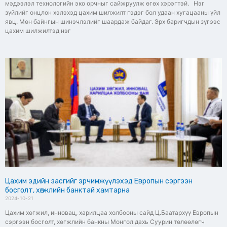
мэдээлэл технологийн эко орчныг сайжруулж өгөх хэрэгтэй. Нэг
зүйлийг онцлон хэлэхэд цахим шилжилт гэдэг бол удаан хугацааны үйл
явц. Мөн байнгын шинэчлэлийг шаардаж байдаг. Эрх баригчдын зүгээс
цахим шилжилтэд нэг
Цахим эдийн засгийг эрчимжүүлэхэд Европын сэргээн
босголт, хөгжлийн банктай хамтарна
2024-10-21
Цахим хөгжил, инновац, харилцаа холбооны сайд Ц.Баатархүү Европын
сэргээн босголт, хөгжлийн банкны Монгол дахь Суурин төлөөлөгч