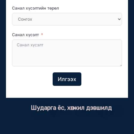
Санал хүсэлтийн төрөл
Санал хүсэлт
Илгээх
Шударга ёс, хөгжил дэвшилд