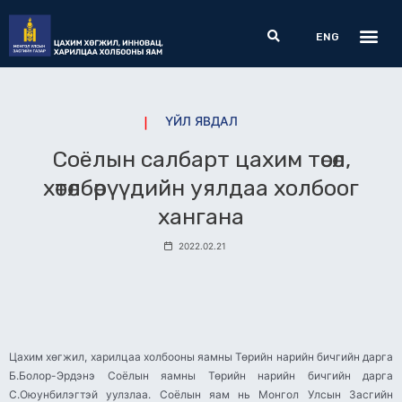
Skip
Me
Search
to
ENG
content
ҮЙЛ ЯВДАЛ
Соёлын салбарт цахим төсөл,
хөтөлбөрүүдийн уялдаа холбоог
хангана
2022.02.21
Цахим хөгжил, харилцаа холбооны яамны Төрийн нарийн бичгийн дарга
Б.Болор-Эрдэнэ Соёлын яамны Төрийн нарийн бичгийн дарга
С.Оюунбилэгтэй уулзлаа. Соёлын яам нь Монгол Улсын Засгийн