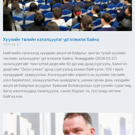
Хуулийн төслийн хэлэлцүүлэг үргэлжилж байна
2026-05-27
Нийгмийн сүлжээнд хүүхдийн аюулгүй байдлыг хангах тухай хуулийн
төслийн хэлэлцүүлэг үргэлжилж байна. Өнөөдрийн (2026.05.27)
хэлэлцүүлгийг Чингэлтэй дүүргийн 50 дугаар дунд сургууль, Баянгол
дүүргийн “Оюун ухаан” дунд сургуульд зохион байгуулж, 100 гаруй
хүүхдүүдийг хамрууллаа. Хэлэлцүүлгийн зорилго нь хуулийн төслийн
үзэл баримтлал, зохицуулалтын шаардлага, цахим орчин дахь хүүхдийн
аюулгүй байдлын асуудлыг Ерөнхий боловсролын сургуулийн сурагчид,
багш ажилтнуудад танилцуулж, санал бодлыг нь тусгахад чиглэж
байгаа юм.