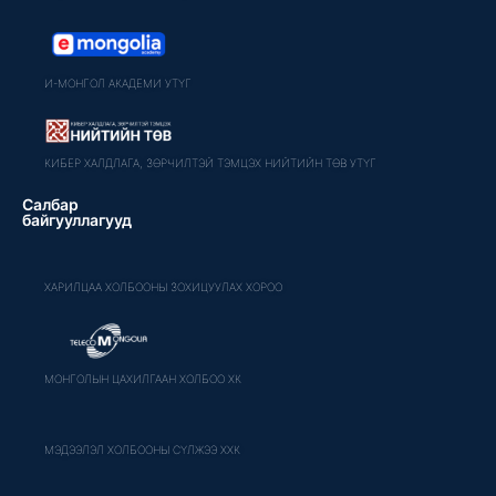
И-МОНГОЛ АКАДЕМИ УТҮГ
КИБЕР ХАЛДЛАГА, ЗӨРЧИЛТЭЙ ТЭМЦЭХ НИЙТИЙН ТӨВ УТҮГ
Салбар
байгууллагууд
ХАРИЛЦАА ХОЛБООНЫ ЗОХИЦУУЛАХ ХОРОО
МОНГОЛЫН ЦАХИЛГААН ХОЛБОО ХК
МЭДЭЭЛЭЛ ХОЛБООНЫ СҮЛЖЭЭ ХХК