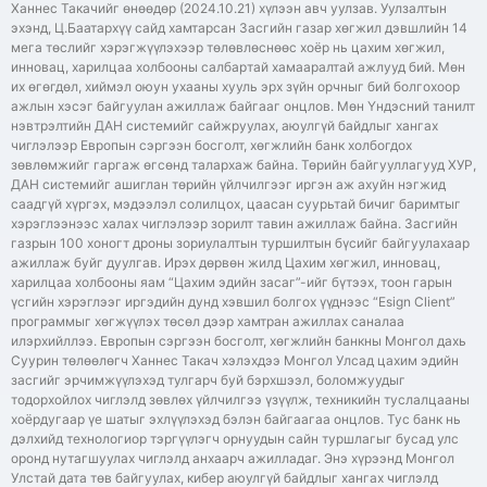
Ханнес Такачийг өнөөдөр (2024.10.21) хүлээн авч уулзав. Уулзалтын
эхэнд, Ц.Баатархүү сайд хамтарсан Засгийн газар хөгжил дэвшлийн 14
мега төслийг хэрэгжүүлэхээр төлөвлөснөөс хоёр нь цахим хөгжил,
инновац, харилцаа холбооны салбартай хамааралтай ажлууд бий. Мөн
их өгөгдөл, хиймэл оюун ухааны хууль эрх зүйн орчныг бий болгохоор
ажлын хэсэг байгуулан ажиллаж байгааг онцлов. Мөн Үндэсний танилт
нэвтрэлтийн ДАН системийг сайжруулах, аюулгүй байдлыг хангах
чиглэлээр Европын сэргээн босголт, хөгжлийн банк холбогдох
зөвлөмжийг гаргаж өгсөнд талархаж байна. Төрийн байгууллагууд ХУР,
ДАН системийг ашиглан төрийн үйлчилгээг иргэн аж ахуйн нэгжид
саадгүй хүргэх, мэдээлэл солилцох, цаасан суурьтай бичиг баримтыг
хэрэглээнээс халах чиглэлээр зорилт тавин ажиллаж байна. Засгийн
газрын 100 хоногт дроны зориулалтын туршилтын бүсийг байгуулахаар
ажиллаж буйг дуулгав. Ирэх дөрвөн жилд Цахим хөгжил, инновац,
харилцаа холбооны яам “Цахим эдийн засаг”-ийг бүтээх, тоон гарын
үсгийн хэрэглээг иргэдийн дунд хэвшил болгох үүднээс “Esign Client”
программыг хөгжүүлэх төсөл дээр хамтран ажиллах саналаа
илэрхийллээ. Европын сэргээн босголт, хөгжлийн банкны Монгол дахь
Суурин төлөөлөгч Ханнес Такач хэлэхдээ Монгол Улсад цахим эдийн
засгийг эрчимжүүлэхэд тулгарч буй бэрхшээл, боломжуудыг
тодорхойлох чиглэлд зөвлөх үйлчилгээ үзүүлж, техникийн туслалцааны
хоёрдугаар үе шатыг эхлүүлэхэд бэлэн байгаагаа онцлов. Тус банк нь
дэлхийд технологиор тэргүүлэгч орнуудын сайн туршлагыг бусад улс
оронд нутагшуулах чиглэлд анхаарч ажилладаг. Энэ хүрээнд Монгол
Улстай дата төв байгуулах, кибер аюулгүй байдлыг хангах чиглэлд