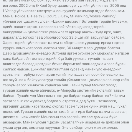
ёстой имэйлтэй болсон. Тус и-эйлээр Засгийн газраас мэдээлэл
илгээнэ. 2002 онд E-Kool буюу цахим сургуулийн үйлчилгээ, 2005 онд
i-Voting үйлчилгээг нэвтрүүлж сонгуулийг цахимаар өгдөг болсон юм.
Мөн E-Police, E-Health E-Court, E-Law, M-Parking /Mobile Parking/
үйлчилгээг цахимжуулсан. -Цахим шилжилт Эстонийн төрийн бүтээмж,
эдийн засагт хэрхэн нөлөөлсөн вэ? -Эстонид иргэд төрийн
байгууллагын үйлчилгээг уламжлалт аргаар авахын тулд ирж, очих,
дараалалд зогсох гээд ойролцоогоор 23.5 цагийг зарцуулдаг байсан.
Харин төрийн үйлчилгээг цахим хэлбэрт шилжүүлснээр иргэд гэртээ
суурин компьютероор нэвтрэн орж, 30 минут л зарцуулдаг болсон.
Дээр дурдсанчлан өнөөдөр Эстонид иргэн бүрийн бүх мэдээлэл нэгдсэн
санд байдаг. Ингэснээр төрийн бүх байгууллага түүнийг нь авч
ашигладаг бөгөөд иргэдийг бичиг баримттай хөөцөлдөх ажлаас бүрэн
салгаж чадсан. Дижитал шилжилтийн хүрээнд манай улс өнөөдрийг
хүртэл нэг тэрбум тоон гарын үсгийг иргэддээ олгосон бөгөөд иргэд,
аж ахуй нэгж байгууллагууд төрийн үйлчилгээг цахимаар авснаар хоёр
тэрбум еврог хэмнэсэн судалгаа бий. -Таны хувьд Монгол Улсад
гурван жилийн өмнө айлчилж, e-Mongolia системийн эхлэлийг тавьж
байсан. Тухайн үед Монголын нөхцөл байдал ямар байсан вэ? -Цахим
засаглалыг хөгжүүлэхэд бодлого, стратеги, дэд бүтэц, технологи,
иргэдийг цахим хэрэглээнд сургах гэсэн гурван хүчин зүйл маш чухал
нөлөөтэй. Гурван жилийн өмнө намайг анх ирж байхад цахим засаглал,
дижитал шилжилтийг Монголын төр засгийн зүгээс дэмжиж буйг
анзаарсан. Манай улсын “Цахим Засаглал”-ын академи нь дэлхийн олон
улсад сургалт, семинар явуулдаг. Энэ салбарт олон жил ажиллаж