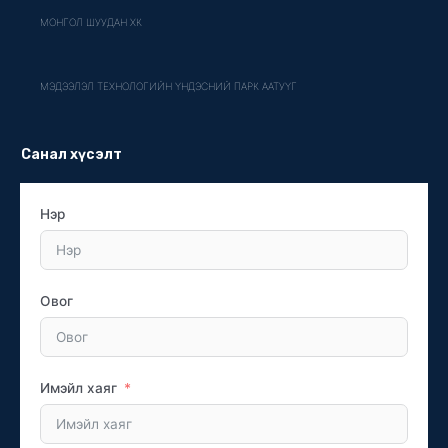
МОНГОЛ ШУУДАН ХК
МЭДЭЭЛЭЛ ТЕХНОЛОГИЙН ҮНДЭСНИЙ ПАРК ААТУҮГ
Санал хүсэлт
Нэр
Овог
Имэйл хаяг