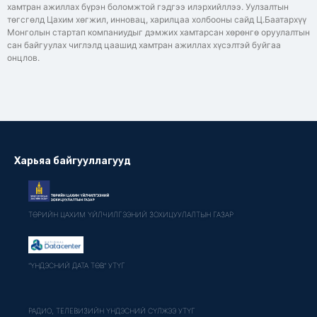
хамтран ажиллах бүрэн боломжтой гэдгээ илэрхийллээ. Уулзалтын
төгсгөлд Цахим хөгжил, инновац, харилцаа холбооны сайд Ц.Баатархүү
Монголын стартап компаниудыг дэмжих хамтарсан хөрөнгө оруулалтын
сан байгуулах чиглэлд цаашид хамтран ажиллах хүсэлтэй буйгаа
онцлов.
Харьяа байгууллагууд
ТӨРИЙН ЦАХИМ ҮЙЛЧИЛГЭЭНИЙ ЗОХИЦУУЛАЛТЫН ГАЗАР
"ҮНДЭСНИЙ ДАТА ТӨВ" УТҮГ
РАДИО, ТЕЛЕВИЗИЙН ҮНДЭСНИЙ СҮЛЖЭЭ УТҮГ