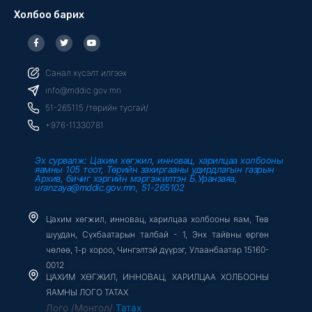
Холбоо барих
F
T
Y
a
w
o
c
i
u
e
t
t
b
t
u
Санал хүсэлт илгээх
o
e
b
o
r
e
info@mddic.gov.mn
k
-
51-265115 /төрийн тусгай/
f
+976-11330781
Эх сурвалж: Цахим хөгжил, инновац, харилцаа холбооны
яамны 105 тоот, Төрийн захиргааны удирдлагын газрын
Архив, бичиг хэргийн мэргэжилтэн Б.Уранзаяа,
uranzaya@mddic.gov.mn, 51-265102
Цахим хөгжил, инновац, харилцаа холбооны яам, Төв
шуудан, Сүхбаатарын талбай - 1, Энх тайвны өргөн
чөлөө, 1-р хороо, Чингэлтэй дүүрэг, Улаанбаатар 15160-
0012
ЦАХИМ ХӨГЖИЛ, ИННОВАЦ, ХАРИЛЦАА ХОЛБООНЫ
ЯАМНЫ ЛОГО ТАТАХ
Лого /Монгол/
Татах