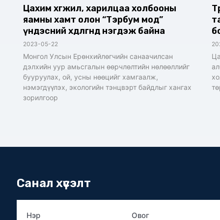
Цахим хөгжил, харилцаа холбооны
Т
яамны хамт олон “Тэрбум мод”
т
үндэсний хөдөлгөөнд нэгдэж байна
б
2023-05-22
20
Монгол Улсын Ерөнхийлөгчийн санаачилсан
Ца
дэлхийн уур амьсгалын өөрчлөлтийн нөлөөллийг
ал
бууруулах, ой, усны нөөцийг хамгаалж,
хо
нэмэгдүүлэх, экологийн тэнцвэрт байдлыг хангах
тө
зорилгоор
Санал хүсэлт
Нэр
Овог