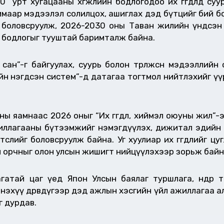
0” урт хугацааны хөгжлийн бодлогодоо их өгөгдөлд су
имаар мэдээлэл солилцох, ашиглах дэд бүтцийг бий болг
 боловсруулж, 2026-2030 оны Таван жилийн үндсэн 
ах бодлогыг тууштай баримталж байна.
 сан”-г байгуулах, суурь болон төрөлжсөн мэдээллий
лийн нэгдсэн систем”-д датагаа тогтмол нийтлэхийг 
ны яамнаас 2026 оныг “Их өгөгдөл, хиймэл оюуны жил”-
иллагааны бүтээмжийг нэмэгдүүлэх, дижитал эдийн за
төслийг боловсруулж байна. Уг хуулиар их өгөгдлийг ц
йн орчныг олон улсын жишигт нийцүүлэхээр зорьж байн
атай цаг үед Япон Улсын баялаг туршлага, өндөр т
энэхүү дөрөвдүгээр дэд ажлын хэсгийн үйл ажиллагаа 
г дурдав.