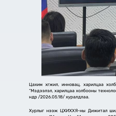
Цахим хөгжил, инновац, харилцаа хо
“Мэдээлэл, харилцаа холбооны технологи
өнөөдөр /2026.05.18/ хуралдлаа.
Хурлыг нээж ЦХИХХЯ-ны Дижитал шилж