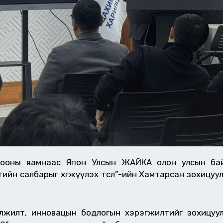
лбооны яамнаас Япон Улсын ЖАЙКА олон улсын ба
йн салбарыг хөгжүүлэх төсөл”-ийн Хамтарсан зохицуу
илт, инновацын бодлогын хэрэгжилтийг зохицуул