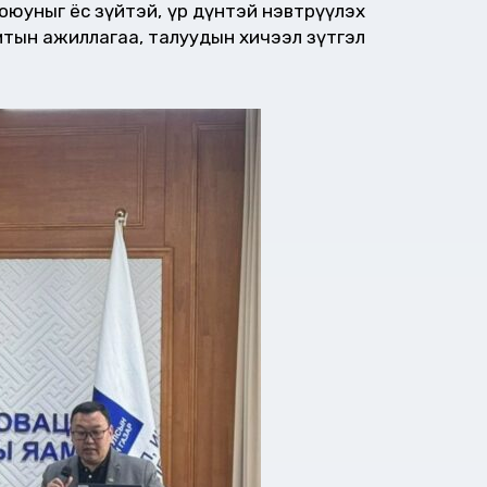
эл оюуныг ёс зүйтэй, үр дүнтэй нэвтрүүлэх
мтын ажиллагаа, талуудын хичээл зүтгэл