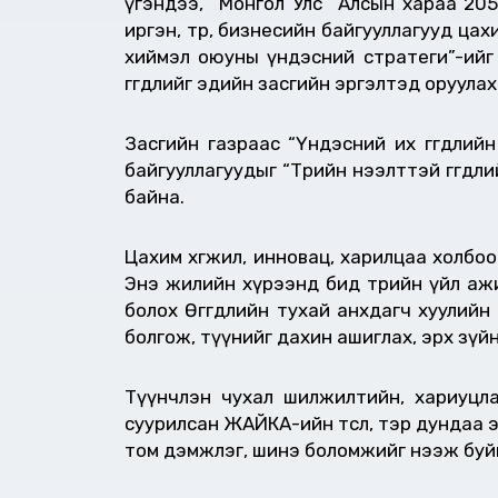
үгэндээ, “Монгол Улс “Алсын хараа 205
иргэн, төр, бизнесийн байгууллагууд цах
хиймэл оюуны үндэсний стратеги”-ийг
өгөгдлийг эдийн засгийн эргэлтэд оруул
Засгийн газраас “Үндэсний их өгөгдлийн
байгууллагуудыг “Төрийн нээлттэй өгөгд
байна.
Цахим хөгжил, инновац, харилцаа холбоо
Энэ жилийн хүрээнд бид төрийн үйл аж
болох Өгөгдлийн тухай анхдагч хуулийн 
болгож, түүнийг дахин ашиглах, эрх зү
Түүнчлэн чухал шилжилтийн, хариуцлаг
суурилсан ЖАЙКА-ийн төсөл, тэр дундаа 
том дэмжлэг, шинэ боломжийг нээж буй