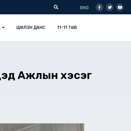
Facebook-
Twitter
Youtu
Search
f
ENG
ШИЛЭН ДАНС
11-11 ТӨВ
ы дэд Ажлын хэсэг