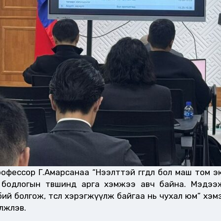
ессор Г.Амарсанаа “Нээлттэй өгөгдөл бол маш том эк
 бодлогын төвшинд арга хэмжээ авч байна. Мэдээ
ий болгож, төсөл хэрэгжүүлж байгаа нь чухал юм” хэ
лжлэв.