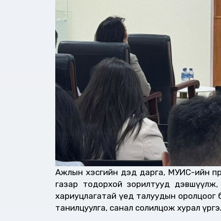
Ажлын хэсгийн дэд дарга, МУИС-ийн проф
газар тодорхой зорилтууд дэвшүүлж,
хариуцлагатай үед талуудын оролцоог б
танилцуулга, санал солилцож хурал үргэ