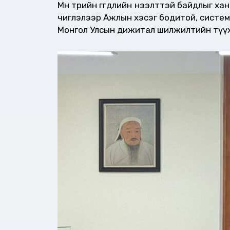
Мөн төрийн өгөгдлийн нээлттэй байдлыг ха
чиглэлээр Ажлын хэсэг бодитой, систем
Монгол Улсын дижитал шилжилтийн түүхэ