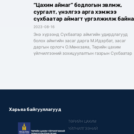
“Цахим аймаг” бодлогын зөвлөмж,
сургалт, үнэлгээ арга хэмжээ
сүхбаатар аймагт үргэлжилж байна
2023-08-16
Энэ хүрээнд Сүхбаатар аймгийн удирдлагууд
болох аймгийн засаг дарга М.Идэрбат, засаг
даргын орлогч О.Мөнхзаяа, Төрийн цахим
үйлчилгээний зохицуулалтын газрын Сүхбаатар
Харьяа байгууллагууд
ТӨРИЙН ЦАХИМ
ҮЙЛЧИЛГЭЭНИЙ