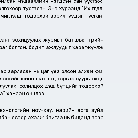
урилсан мэдээллийн нэгдсэн сан үүсгэж,
охоор тусгасан. Энэ хүрээнд “Их өгөгдөл,
чиглэлд тодорхой зорилтуудыг тусган,
н санг зохицуулах журмыг баталж, төрийн
үүрэг болгон, бодит ажлуудыг хэрэгжүүлж
ээр зарласан нь цаг үеэ олсон алхам юм.
сгийг шинэ шатанд гаргах суурь нөхцөл
углуулах, солилцох дэд бүтцийг тодорхой
а” хэмээн онцлов.
ехнологийн ноу-хау, нарийн арга зүйд
албан ёсоор эхэлж байгаа нь бидэнд асар