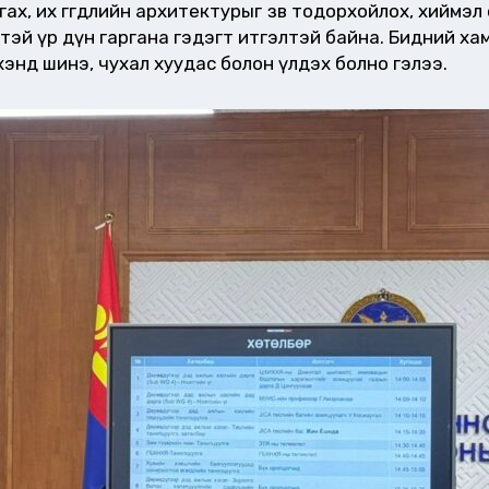
нгах, их өгөгдлийн архитектурыг зөв тодорхойлох, хийм
тэй үр дүн гаргана гэдэгт итгэлтэй байна. Бидний ха
нд шинэ, чухал хуудас болон үлдэх болно гэлээ.