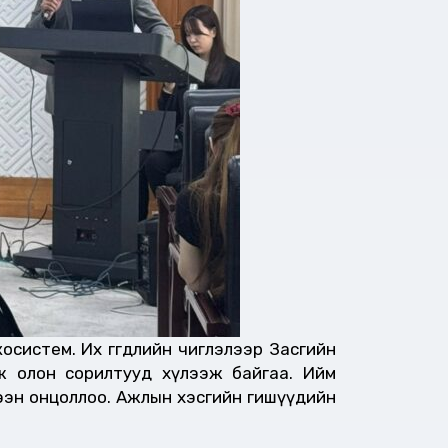
осистем. Их өгөгдлийн чиглэлээр Засгийн
ж олон сорилтууд хүлээж байгаа. Ийм
мээн онцоллоо. Ажлын хэсгийн гишүүдийн