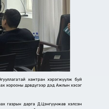
йгууллагатай хамтран хэрэгжүүлж буй
лах хорооны дөрөвдүгээр дэд Ажлын хэсэг
ах газрын дарга Д.Цэнгүүнжав хэлсэн