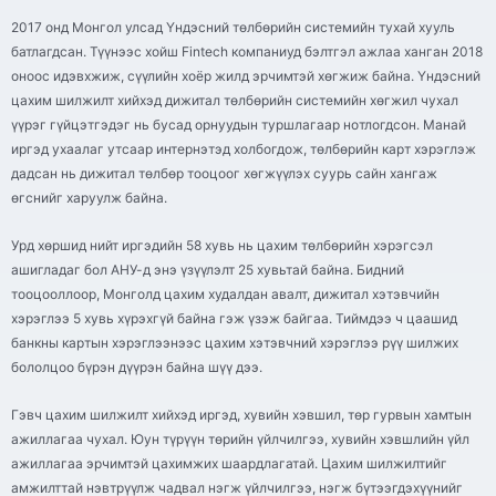
2017 онд Монгол улсад Үндэсний төлбөрийн системийн тухай хууль
батлагдсан. Түүнээс хойш Fintech компаниуд бэлтгэл ажлаа ханган 2018
оноос идэвхжиж, сүүлийн хоёр жилд эрчимтэй хөгжиж байна. Үндэсний
цахим шилжилт хийхэд дижитал төлбөрийн системийн хөгжил чухал
үүрэг гүйцэтгэдэг нь бусад орнуудын туршлагаар нотлогдсон. Манай
иргэд ухаалаг утсаар интернэтэд холбогдож, төлбөрийн карт хэрэглэж
дадсан нь дижитал төлбөр тооцоог хөгжүүлэх суурь сайн хангаж
өгснийг харуулж байна.
Урд хөршид нийт иргэдийн 58 хувь нь цахим төлбөрийн хэрэгсэл
ашигладаг бол АНУ-д энэ үзүүлэлт 25 хувьтай байна. Бидний
тооцооллоор, Монголд цахим худалдан авалт, дижитал хэтэвчийн
хэрэглээ 5 хувь хүрэхгүй байна гэж үзэж байгаа. Тиймдээ ч цаашид
банкны картын хэрэглээнээс цахим хэтэвчний хэрэглээ рүү шилжих
бололцоо бүрэн дүүрэн байна шүү дээ.
Гэвч цахим шилжилт хийхэд иргэд, хувийн хэвшил, төр гурвын хамтын
ажиллагаа чухал. Юун түрүүн төрийн үйлчилгээ, хувийн хэвшлийн үйл
ажиллагаа эрчимтэй цахимжих шаардлагатай. Цахим шилжилтийг
амжилттай нэвтрүүлж чадвал нэгж үйлчилгээ, нэгж бүтээгдэхүүнийг