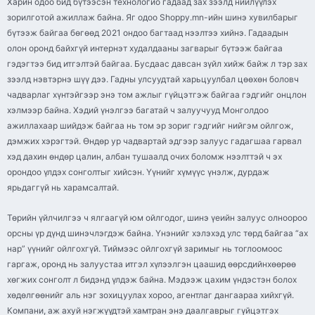
Харин одоо бид бүтээсэн технологио гадаад зах зээлд нийлүүлэх
зорилготой ажиллаж байна. Яг одоо Shoppy.mn-ийн шинэ хувилбарыг
бүтээж байгаа бөгөөд 2021 ондоо багтаад нээлтээ хийнэ. Гадаадын
олон оронд байхгүй интернэт худалдааны загварыг бүтээж байгаа
гэдэгтээ бид итгэлтэй байгаа. Бусдаас давсан зүйл хийж байж л тэр зах
зээлд нэвтэрнэ шүү дээ. Гадны улсуудтай харьцуулбал цөөхөн боловч
чадварлаг хүнтэйгээр энэ том ажлыг гүйцэтгэж байгаа гэдгийг онцлон
хэлмээр байна. Хэдий үнэлгээ багатай ч залуучууд Монголдоо
ажиллахаар шийдэж байгаа нь том эр зориг гэдгийг нийгэм ойлгож,
дэмжих хэрэгтэй. Өндөр ур чадвартай эдгээр залуус гадагшаа гарвал
хэд дахин өндөр цалин, албан тушаалд очих боломж нээлттэй ч эх
орондоо үлдэх сонголтыг хийсэн. Үүнийг хүмүүс үнэлж, дурдаж
ярьдаггүй нь харамсалтай.
Төрийн үйлчилгээ ч ялгаагүй юм ойлгодог, шинэ үеийн залуус олноороо
орсны үр дүнд шинэчлэгдэж байна. Үнэнийг хэлэхэд улс төрд байгаа “ах
нар” үүнийг ойлгохгүй. Тиймээс ойлгохгүй заримыг нь тоглоомоос
гаргаж, оронд нь залуустаа итгэл хүлээлгэн цаашид өөрсдийнхөөрөө
хөгжих сонголт л бидэнд үлдэж байна. Мэдээж цахим үндэстэн болох
хөдөлгөөнийг аль нэг зохицуулах хороо, агентлаг дангаараа хийхгүй.
Компани, аж ахуй нэгжүүдтэй хамтран энэ даалгаврыг гүйцэтгэх