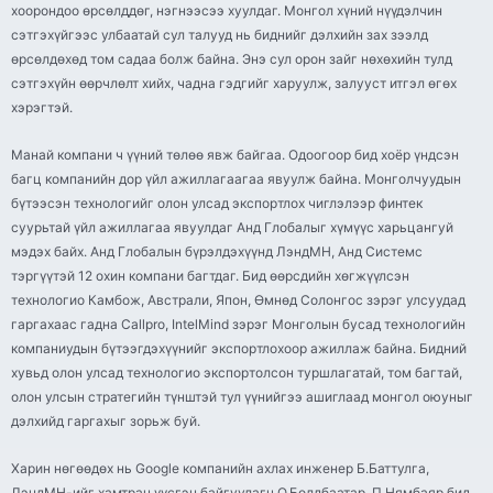
хоорондоо өрсөлддөг, нэгнээсээ хуулдаг. Монгол хүний нүүдэлчин
сэтгэхүйгээс улбаатай сул талууд нь биднийг дэлхийн зах зээлд
өрсөлдөхөд том садаа болж байна. Энэ сул орон зайг нөхөхийн тулд
сэтгэхүйн өөрчлөлт хийх, чадна гэдгийг харуулж, залууст итгэл өгөх
хэрэгтэй.
Манай компани ч үүний төлөө явж байгаа. Одоогоор бид хоёр үндсэн
багц компанийн дор үйл ажиллагаагаа явуулж байна. Монголчуудын
бүтээсэн технологийг олон улсад экспортлох чиглэлээр финтек
суурьтай үйл ажиллагаа явуулдаг Анд Глобалыг хүмүүс харьцангуй
мэдэх байх. Анд Глобалын бүрэлдэхүүнд ЛэндМН, Анд Системс
тэргүүтэй 12 охин компани багтдаг. Бид өөрсдийн хөгжүүлсэн
технологио Камбож, Австрали, Япон, Өмнөд Солонгос зэрэг улсуудад
гаргахаас гадна Callpro, IntelMind зэрэг Монголын бусад технологийн
компаниудын бүтээгдэхүүнийг экспортлохоор ажиллаж байна. Бидний
хувьд олон улсад технологио экспортолсон туршлагатай, том багтай,
олон улсын стратегийн түнштэй тул үүнийгээ ашиглаад монгол оюуныг
дэлхийд гаргахыг зорьж буй.
Харин нөгөөдөх нь Google компанийн ахлах инженер Б.Баттулга,
ЛэндМН-ийг хамтран үүсгэн байгуулагч О.Болдбаатар, П.Нямбаяр бид