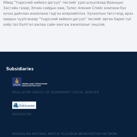
Иймд “Үндэсний хиймэл дагуул” төслийг урагшлуулахад Францын
Засгийн газар, Элчин сайдын яам, Талес Аления Спейс компани бүх
хүчээ дайчлан ажиллана гэдгээ илэрхийллээ. Уулзалтын төгсгөлд, ирэх
хаврын чуулганаар “Үндэсний хиймэл дагуул” төслийг өргөн барих тул
хоёр тал бэлтгэл ажлаа сайн хангаж ажиллахыг онцлов.
Subsidiaries
REGULATORY AGENCY OF GOVERNMENT DIGITAL SERVICES
DATACENTER
MONGOLIAN NATIONAL RADIO & TELEVISION BROADCASTING NETWORK