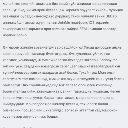
манай технологийг ашиглаж бизнесийн үйл ажиллагаагаа явуулдаг
гэсэн үг. Бидний хамтран бүтээлцэж хөрөнгө оруулалт хийсэн, хувьцаа
эзэмшдэг бусад бизнесүүдээс дурдвал, такси үйлчилгээний UbCab
аппликэйшн, аялал жуулчлалын JoinMe платформ, IOT төрлийн
төхөөрөмжтэй харьцаж програмчлал хийдэг SEM компани зэргээр
нэрлэж болно.
Өнгөрсөн жилийн арваннэгдүгээр сард Монгол Улсад дотоодын анхны
коронавирусийн халдвар бүртгэгдэхэд бүх худалдаа, үйлчилгээ
хаагдаж, компаниудын үйл ажиллагаа бүхэлдээ зогссон. Shoppy.mn
энгийн үеэс хэд дахин нэмэгдсэн хэрэгцээг маш хязгаарлагдмал хүн
хүчний нөөцөөр хангах шаардлагатай болов. Тухайн үед Монголын
тэргүүлэгч том компаниуд, жижиг аж ахуй нэгжүүдийн хэн ч үүнд бэлэн
байгаагүй. Энэ сорилтын үед бид нэг талаас олон олон компанид
борлуулалтаа хийж ажилчдынхаа цалинг тавихад нь тусалсан. Нөгөө
талаар хүргэлт, агуулах, бараа татан авалт, мэдээлэл солилцооны
шийдлүүдийг Монголдоо цоо шинээр бүтээж, технологи болон
бизнесийн процессийн шинэ хуудас эргэсэн эгзэгтэй үед томоохон
хувь нэмэр оруулсан гэж боддог.