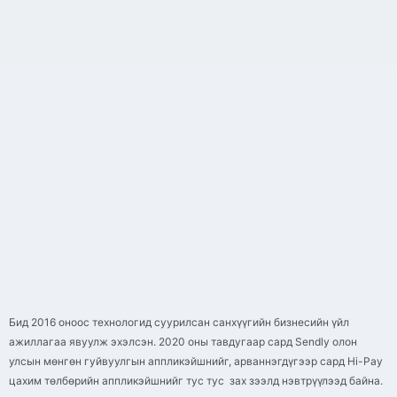
Бид 2016 оноос технологид суурилсан санхүүгийн бизнесийн үйл
ажиллагаа явуулж эхэлсэн. 2020 оны тавдугаар сард Sendly олон
улсын мөнгөн гуйвуулгын аппликэйшнийг, арваннэгдүгээр сард Hi-Pay
цахим төлбөрийн аппликэйшнийг тус тус зах зээлд нэвтрүүлээд байна.