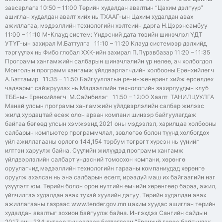
завсарлага 10:50 – 11:00 Төрийн худалдан авалтын “Цахим дэлгүүр”
ашиглан худалдан авалт хийх нь ТХААГ-ын Цахим худалдан авах
ажиллагаа, мэдээллийн технологийн хэлтсийн дарга Н.Цэрэнсамбуу
11:00 – 11:10 М-Клауд систем: Үндэсний дата төвийн шинэчлэл ҮДТ
УТҮГ-ын захирал М.Баттулга 11:10 – 11:20 Клауд системээр дэлхийд
тэргүүлэх нь Фибо глобал ХХК-ийн захирал П.Пүрэвбазар 11:20 – 11:35
Программ хангамжийн салбарын шинэчлэлийн үр нөлөө, ач холбогдол
Монголын программ хангамж үйлдвэрлэгчдийн холбооны Ерөнхийлөгч
А.Баттамир 11:35 – 11:50 Байгууллагын ре-инженеринг хийж өрсөлдөх
чадварыг сайжруулах нь Мэдээллийн технологийн захирлуудын клуб
ТББ-ын Ерөнхийлөгч М.Сайнбилэг 11:50 – 12:00 Хаалт ТАНИЛЦУУЛГА
Манай улсын программ хангамжийн үйлдвэрлэлийн салбар жилээс
жилд хурдацтай өсөж олон арван компани шинээр байгуулагдаж
байгаа бөгөөд улсын хэмжээнд 2021 оны мэдээлэл, харилцаа холбооны
салбарын компьютер программчлал, зөвлөгөө болон түүнд холбогдох
үйл ажиллагааны орлого 144,154 тэрбум төгрөгт хүрсэн нь үүнийг
илтгэн харуулж байна. Сүүлийн жилүүдэд программ хангамж
үйлдвэрлэлийн салбарт үндэсний томоохон компани, хөрөнгө
оруулагчид мэдээллийн технологийн гарааны компаниудад хөрөнгө
оруулж эхэлсэн нь энэ салбарын өсөлт, ирээдүй маш их байгаагийн нэг
үзүүлэлт юм. Төрийн болон орон нутгийн өмчийн хөрөнгөөр бараа, ажил,
үйлчилгээ худалдан авах тухай хуулийн дагуу, Төрийн худалдан авах
ажиллагааны газраас www.tender.gov.mn цахим хуудас ашиглан төрийн
худалдан авалтыг зохион байгуулж байна. Ингэхдээ Сангийн сайдын
2017 оны 234 дүгээр тушаалаар батлагдсан “Ерөнхий гэрээ байгуулах