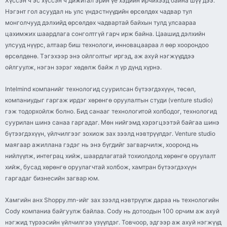
Хүссэн ч эс хүссэн ч дижитал эрин үе хэдийн ирчихээд байна шүү дээ.
Нэгэнт гол асуудал нь улс үндэстнүүдийн өрсөлдөх чадвар тул
монголчууд дэлхийд өрсөлдөх чадвартай байхын тулд улсаараа
цахимжих шаардлага сонголтгүй гарч ирж байна. Цаашид дэлхийн
улсууд нүүрс, алтаар биш технологи, инновацаараа л өөр хоорондоо
өрсөлдөнө. Тэгэхээр энэ ойлголтыг иргэд, аж ахуй нэгжүүддээ
ойлгуулж, нэгэн зэрэг хөдөлж байж л үр дүнд хүрнэ.
Intelmind компанийг технологид суурилсан бүтээгдэхүүн, төсөл,
компаниудыг гаргаж ирдэг хөрөнгө оруулалтын студи (venture studio)
гэж тодорхойлж болно. Бид санааг технологитой холбодог, технологид
суурилан шинэ санаа гаргадаг. Мөн нийгэмд хэрэгцээтэй байгаа шинэ
бүтээгдэхүүн, үйлчилгээг зохиож зах зээлд нэвтрүүлдэг. Venture studio
маягаар ажиллана гэдэг нь энэ бүгдийг загварчилж, хооронд нь
нийлүүлж, интеграц хийж, шаардлагатай тохиолдолд хөрөнгө оруулалт
хийж, бусад хөрөнгө оруулагчтай холбож, хамтран бүтээгдэхүүн
гаргадаг бизнесийн загвар юм.
Хамгийн анх Shoppy.mn-ийг зах зээлд нэвтрүүлж дараа нь технологийн
Cody компаниа байгуулж байлаа. Cody нь дотоодын 100 орчим аж ахуй
нэгжид түрээсийн үйлчилгээ үзүүлдэг. Товчоор, эдгээр аж ахуй нэгжүүд