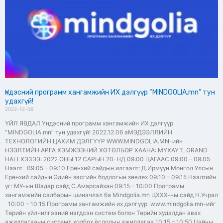
Үндэсний программ хангамжийн ИХ дэлгүүр “MINDGOLIA.mn” тун
удахгүй!
2022-12-06
ҮЙЛ ЯВДАЛ Үндэсний программ хангамжийн ИХ дэлгүүр
“MINDGOLIA.mn” тун удахгүй! 2022.12.06 aМЭДЭЭЛЛИЙН
ТЕХНОЛОГИЙН ЦАХИМ ДЭЛГҮҮР WWW.MINDGOLIA.MN-ийн
НЭЭЛТИЙН АРГА ХЭМЖЭЭНИЙ ХӨТӨЛБӨР ХААНА: МҮХАҮТ, GRAND
HALLХЭЗЭЭ: 2022 ОНЫ 12 САРЫН 20-НД 09:00 ЦАГААС 09:00 – 09:05
Нээлт 09:05 – 09:10 Ерөнхий сайдын илгээлт: Д.Ирмүүн Монгол Улсын
Ерөнхий сайдын Эдийн засгийн бодлогын зөвлөх 09:10 – 09:15 Нээлтийн
үг: МУ-ын Шадар сайд С.Амарсайхан 09:15 – 10:00 Программ
хангамжийн салбарын шинэчлэл ба Mindgolia.mn ЦХХХ-ны сайд Н.Учрал
10:00 – 10:15 Программ хангамжийн их дэлгүүр www.mindgolia.mn-ийг
Төрийн үйлчилгээний нэгдсэн систем болон Төрийн худалдан авах
ажиллагааны системд холбох ёслолын ажиллагаа 10:15 – 10:50 Цайны