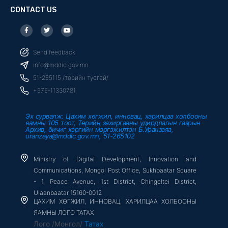
CONTACT US
F
T
Y
a
w
o
c
i
u
e
t
t
b
t
u
Send feedback
o
e
b
o
r
e
info@mddic.gov.mn
k
-
51-265115 /төрийн тусгай/
f
+976-11330781
Эх сурвалж: Цахим хөгжил, инновац, харилцаа холбооны
яамны 105 тоот, Төрийн захиргааны удирдлагын газрын
Архив, бичиг хэргийн мэргэжилтэн Б.Уранзаяа,
uranzaya@mddic.gov.mn, 51-265102
Ministry of Digital Development, Innovation and
Communications, Mongol Post Office, Sukhbaatar Square
- 1, Peace Avenue, 1st District, Chingeltei District,
Ulaanbaatar 15160-0012
ЦАХИМ ХӨГЖИЛ, ИННОВАЦ, ХАРИЛЦАА ХОЛБООНЫ
ЯАМНЫ ЛОГО ТАТАХ
Лого /Монгол/
Татах