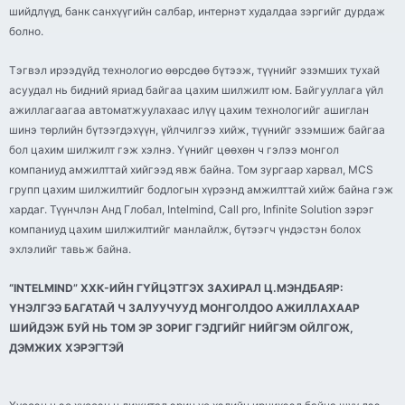
шийдлүүд, банк санхүүгийн салбар, интернэт худалдаа зэргийг дурдаж
болно.
Тэгвэл ирээдүйд технологио өөрсдөө бүтээж, түүнийг эзэмших тухай
асуудал нь бидний яриад байгаа цахим шилжилт юм. Байгууллага үйл
ажиллагаагаа автоматжуулахаас илүү цахим технологийг ашиглан
шинэ төрлийн бүтээгдэхүүн, үйлчилгээ хийж, түүнийг эзэмшиж байгаа
бол цахим шилжилт гэж хэлнэ. Үүнийг цөөхөн ч гэлээ монгол
компаниуд амжилттай хийгээд явж байна. Том зургаар харвал, MCS
групп цахим шилжилтийг бодлогын хүрээнд амжилттай хийж байна гэж
хардаг. Түүнчлэн Анд Глобал, Intelmind, Call pro, Infinite Solution зэрэг
компаниуд цахим шилжилтийг манлайлж, бүтээгч үндэстэн болох
эхлэлийг тавьж байна.
“INTELMIND” ХХК-ИЙН ГҮЙЦЭТГЭХ ЗАХИРАЛ Ц.МЭНДБАЯР:
ҮНЭЛГЭЭ БАГАТАЙ Ч ЗАЛУУЧУУД МОНГОЛДОО АЖИЛЛАХААР
ШИЙДЭЖ БУЙ НЬ ТОМ ЭР ЗОРИГ ГЭДГИЙГ НИЙГЭМ ОЙЛГОЖ,
ДЭМЖИХ ХЭРЭГТЭЙ