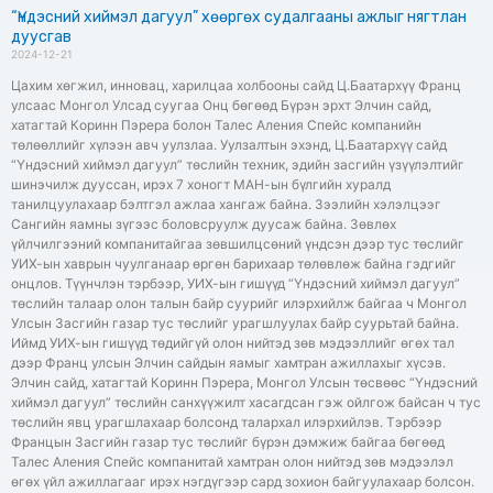
“Үндэсний хиймэл дагуул” хөөргөх судалгааны ажлыг нягтлан
дуусгав
2024-12-21
Цахим хөгжил, инновац, харилцаа холбооны сайд Ц.Баатархүү Франц
улсаас Монгол Улсад суугаа Онц бөгөөд Бүрэн эрхт Элчин сайд,
хатагтай Коринн Пэрера болон Талес Аления Спейс компанийн
төлөөллийг хүлээн авч уулзлаа. Уулзалтын эхэнд, Ц.Баатархүү сайд
“Үндэсний хиймэл дагуул” төслийн техник, эдийн засгийн үзүүлэлтийг
шинэчилж дууссан, ирэх 7 хоногт МАН-ын бүлгийн хуралд
танилцуулахаар бэлтгэл ажлаа хангаж байна. Зээлийн хэлэлцээг
Сангийн яамны зүгээс боловсруулж дуусаж байна. Зөвлөх
үйлчилгээний компанитайгаа зөвшилцсөний үндсэн дээр тус төслийг
УИХ-ын хаврын чуулганаар өргөн барихаар төлөвлөж байна гэдгийг
онцлов. Түүнчлэн тэрбээр, УИХ-ын гишүүд “Үндэсний хиймэл дагуул”
төслийн талаар олон талын байр суурийг илэрхийлж байгаа ч Монгол
Улсын Засгийн газар тус төслийг урагшлуулах байр суурьтай байна.
Иймд УИХ-ын гишүүд төдийгүй олон нийтэд зөв мэдээллийг өгөх тал
дээр Франц улсын Элчин сайдын яамыг хамтран ажиллахыг хүсэв.
Элчин сайд, хатагтай Коринн Пэрера, Монгол Улсын төсвөөс “Үндэсний
хиймэл дагуул” төслийн санхүүжилт хасагдсан гэж ойлгож байсан ч тус
төслийн явц урагшлахаар болсонд талархал илэрхийлэв. Тэрбээр
Францын Засгийн газар тус төслийг бүрэн дэмжиж байгаа бөгөөд
Талес Аления Спейс компанитай хамтран олон нийтэд зөв мэдээлэл
өгөх үйл ажиллагааг ирэх нэгдүгээр сард зохион байгуулахаар болсон.