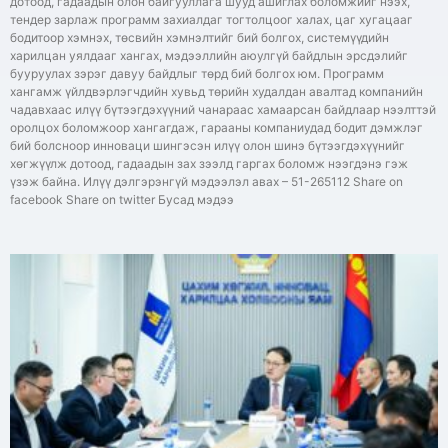
дотоод, гадаадын олон байгууллага шууд ашиглах боломжийг нээх,
тендер зарлаж программ захиалдаг тогтолцоог халах, цаг хугацааг
бодитоор хэмнэх, төсвийн хэмнэлтийг бий болгох, системүүдийн
харилцан уялдааг хангах, мэдээллийн аюулгүй байдлын эрсдэлийг
бууруулах зэрэг давуу байдлыг төрд бий болгох юм. Программ
хангамж үйлдвэрлэгчдийн хувьд төрийн худалдан авалтад компанийн
чадавхаас илүү бүтээгдэхүүний чанараас хамаарсан байдлаар нээлттэй
оролцох боломжоор хангагдаж, гарааны компаниудад бодит дэмжлэг
бий болсноор инноваци шингэсэн илүү олон шинэ бүтээгдэхүүнийг
хөгжүүлж дотоод, гадаадын зах зээлд гаргах боломж нээгдэнэ гэж
үзэж байна. Илүү дэлгэрэнгүй мэдээлэл авах – 51-265112 Share on
facebook Share on twitter Бусад мэдээ