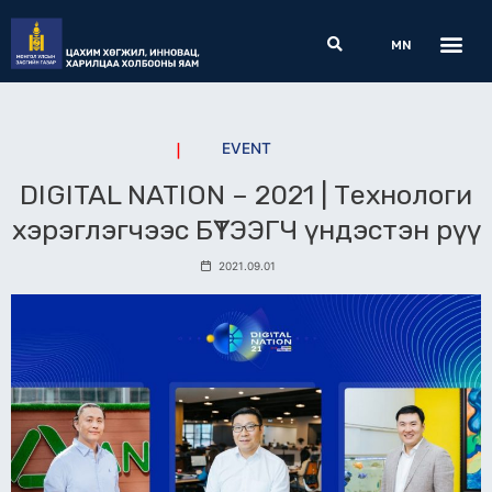
Skip
Me
Search
to
MN
content
EVENT
DIGITAL NATION – 2021 | Технологи
хэрэглэгчээс БҮТЭЭГЧ үндэстэн рүү
2021.09.01