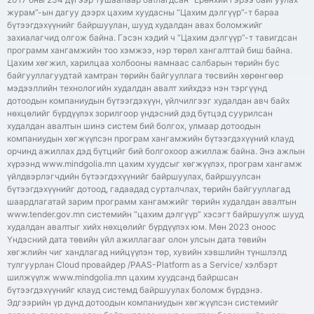
журам”-ын дагуу дээрх цахим хуудасны “Цахим дэлгүүр”-т бараа
бүтээгдэхүүнийг байршуулан, шууд худалдан авах боломжийг
захиалагчид олгож байна. Гэсэн хэдий ч “Цахим дэлгүүр”-т тавигдсан
программ хангамжийн тоо хэмжээ, нэр төрөл хангалттай биш байна.
Цахим хөгжил, харилцаа холбооны яамнаас салбарын төрийн бус
байгууллагуудтай хамтран төрийн байгууллага төсвийн хөрөнгөөр
мэдээллийн технологийн худалдан авалт хийхдээ нэн тэргүүнд
дотоодын компаниудын бүтээгдэхүүн, үйлчилгээг худалдан авч байх
нөхцөлийг бүрдүүлэх зорилгоор үндэсний дэд бүтцэд суурилсан
худалдан авалтын шинэ систем бий болгох, улмаар дотоодын
компаниудын хөгжүүлсэн програм хангамжийн бүтээгдэхүүний клауд
орчинд ажиллах дэд бүтцийг бий болгохоор ажиллаж байна. Энэ ажлын
хүрээнд www.mindgolia.mn цахим хуудсыг хөгжүүлэх, програм хангамж
үйлдвэрлэгчдийн бүтээгдэхүүнийг байршуулах, байршуулсан
бүтээгдэхүүнийг дотоод, гадаадад сурталчлах, төрийн байгууллагад
шаардлагатай зарим программ хангамжийг төрийн худалдан авалтын
www.tender.gov.mn системийн “цахим дэлгүүр” хэсэгт байршуулж шууд
худалдан авалтыг хийх нөхцөлийг бүрдүүлэх юм. Мөн 2023 оноос
Үндэсний дата төвийн үйл ажиллагааг олон улсын дата төвийн
хөгжлийн чиг хандлагад нийцүүлэн төр, хувийн хэвшлийн түншлэлд
тулгуурлан Cloud провайдер /PAAS-Platform as a Service/ хэлбэрт
шилжүүлж www.mindgolia.mn цахим хуудсанд байршсан
бүтээгдэхүүнийг клауд системд байршуулах боломж бүрдэнэ.
Эдгээрийн үр дүнд дотоодын компаниудын хөгжүүлсэн системийг