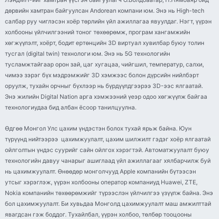
дөрвийн хамтран байгуулсан Andorean компани юм. Энэ нь High-tech
салбар руу чиглэсэн хоёр төрлийн үйл ажиллагаа явуулдаг. Нэгт, үүрэн
холбооны үйлчилгээний тоног төхөөрөмж, програм хангамжийн
хөгжүүлэлт, хоёрт, бодит ертөнцийн 3D виртуал хувилбар буюу толин
тусгал (digital twin) технологи юм. Энэ нь 5G технологийн
тусламжтайгаар орон зай, цаг хугацаа, чийгшил, температур, салхи,
чимээ зэрэг бүх мэдрэмжийг 3D хэмжээс болон дүрсийн нийлбэрт
оруулж, тухайн орчныг бүхлээр нь бүрдүүлдгээрээ 3D-ээс ялгаатай.
Энэ жилийн Digital Nation арга хэмжээний үеэр одоо хөгжүүлж байгаа
технологиудаа бид албан ёсоор танилцуулна.
Өдгөө Монгол Улс цахим үндэстэн болох тухай ярьж байна. Юун
түрүүнд нийтээрээ цахимжуулалт, цахим шилжилт гэдэг хоёр ялгаатай
ойлголтын үндэс суурийг сайн ойлгох хэрэгтэй. Автоматжуулалт буюу
технологийн давуу чанарыг ашиглаад үйл ажиллагааг хялбарчилж буй
нь цахимжуулалт. Өнөөдөр монголчууд Apple компанийн бүтээсэн
утсыг хэрэглэж, үүрэн холбооны оператор компаниуд Huawei, ZTE,
Nokia компанийн төхөөрөмжийг түрээслэн үйлчилгээ үзүүлж байна. Энэ
бол цахимжуулалт. Би хувьдаа Монголд цахимжуулалт маш амжилттай
явагдсан гэж боддог. Тухайлбал, үүрэн холбоо, төлбөр тооцооны