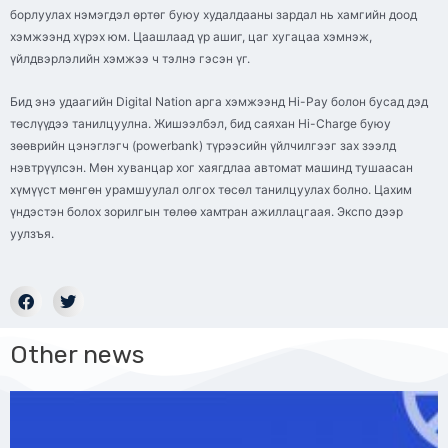
борлуулах нэмэгдэл өртөг буюу худалдааны зардал нь хамгийн доод
хэмжээнд хүрэх юм. Цаашлаад үр ашиг, цаг хугацаа хэмнэж,
үйлдвэрлэлийн хэмжээ ч тэлнэ гэсэн үг.
Бид энэ удаагийн Digital Nation арга хэмжээнд Hi-Pay болон бусад дэд
төслүүдээ танилцуулна. Жишээлбэл, бид саяхан Hi-Charge буюу
зөөврийн цэнэглэгч (powerbank) түрээсийн үйлчилгээг зах зээлд
нэвтрүүлсэн. Мөн хуванцар хог хаягдлаа автомат машинд тушаасан
хүмүүст мөнгөн урамшуулал олгох төсөл танилцуулах болно. Цахим
үндэстэн болох зорилгын төлөө хамтран ажиллацгаая. Экспо дээр
уулзъя.
Other news