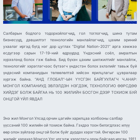
Салбарын бодлого тодорхойлогчид, гол тоглогчид, шинэ тутам
бизнесүүд, дэвшилтэт технологийн манлайлагчид, цахим эриний
ухаалаг иргэд бүгд нэг дор цуглах “Digital Nation-2021” арга хэмжээ
есдүгээр сарын 17-19-ний өдрүүдэд Үндэсний соёл, амралтын
хүрээлэнд болох гэж байна. Бид бүхэн цахим шилжилтийг манлайлж,
технологийг хэрэглэгчээс бүтээгч үндэстэн болох эхлэлийг тавьж буй
үндэсний компаниудын төлөөлөлтэй хийсэн ярилцлагыг цувралаар
хүргэж байна. “АНД ГЛОБАЛ”-ЫН ҮҮСГЭН БАЙГУУЛАГЧ Ч.АНАР:
МОНГОЛ КОМПАНИУД ЭВЛЭЛДЭН НЭГДЭЖ, ТЕХНОЛОГИО ӨӨРСДӨӨ
ХИЙДЭГ БОЛЖ БАЙГАА НЬ 100 ЖИЛИЙН БОСГОН ДЭЭР ТОХИОЖ БУЙ
ОНЦГОЙ ҮЙЛ ЯВДАЛ
Энэ жил Монгол Улсад орчин цагийн харилцаа холбооны салбар
үүссэний 100 жилийн ой тохиож байна. Гэхдээ тоон билэгдлээс илүү
өөр олон зүйлээр онцгой болж буйг дурдах хэрэгтэй. Өнгөрсөн 100
жилийг харахад Монгол Улс үргэлж хэрэглэгч орон байсаар ирсэн. 1911