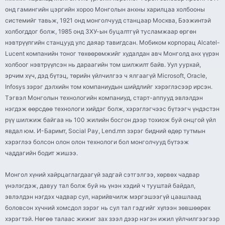
онд гамингийн цэргийн хороо Монголын анхны харилцаа холбооны
системийг тавьж, 1921 онд монголчууд станцаар Москва, Бээжинтэй
холбогддог болж, 1985 онд ЗХУ-ын буцалтгүй тусламжаар өргөн
нэвтрүүлгийн станцууд улс даяар тавигдсан. Мобиком корпорац Alcatel-
Lucent компанийн тоног төхөөрөмжийг худалдан авч Монголд анх үүрэн
холбоог нэвтрүүлсэн нь дараагийн том шилжилт байв. Уул уурхай,
эрчим хүч, дэд бүтэц, төрийн үйлчилгээ ч ялгаагүй Microsoft, Oracle,
Infosys зэрэг дэлхийн том компаниудын шийдлийг хэрэглэсээр ирсэн.
Тэгвэл Монголын технологийн компаниуд, старт-аппууд эвлэлдэн
нэгдэж өөрсдөө технологи хийдэг болж, хэрэглэгчээс бүтээгч үндэстэн
рүү шилжиж байгаа нь 100 жилийн босгон дээр тохиож буй онцгой үйл
явдал юм. И-Баримт, Social Pay, Lend.mn зэрэг бидний өдөр тутмын
хэрэглээ болсон олон олон технологи бол монголчууд бүтээж
чаддагийн бодит жишээ.
Монгол хүний хайрцаглагдаагүй задгай сэтгэлгээ, хөрвөх чадвар
үнэлэгдэж, давуу тал болж буй нь үнэн хэдий ч тууштай байдал,
эвлэлдэн нэгдэх чадвар сул, нарийвчилж мэргэшээгүй цаашлаад
боловсон хүчний хомсдол зэрэг нь сул тал гэдгийг хүлээн зөвшөөрөх
хэрэгтэй. Нөгөө талаас жижиг зах зээл дээр нэгэн ижил үйлчилгээгээр