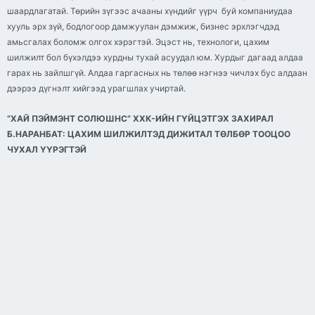
шаардлагатай. Төрийн зүгээс ачааны хүндийг үүрч буй компаниудаа
хууль эрх зүй, бодлогоор дамжуулан дэмжиж, бизнес эрхлэгчдэд
амьсгалах боломж олгох хэрэгтэй. Эцэст нь, технологи, цахим
шилжилт бол бүхэлдээ хурдны тухай асуудал юм. Хурдыг дагаад алдаа
гарах нь зайлшгүй. Алдаа гаргасных нь төлөө нэгнээ чичлэх бус алдаан
дээрээ дүгнэлт хийгээд урагшлах учиртай.
“ХАЙ ПЭЙМЭНТ СОЛЮШНС” ХХК-ИЙН ГҮЙЦЭТГЭХ ЗАХИРАЛ
Б.НАРАНБАТ: ЦАХИМ ШИЛЖИЛТЭД ДИЖИТАЛ ТӨЛБӨР ТООЦОО
ЧУХАЛ ҮҮРЭГТЭЙ