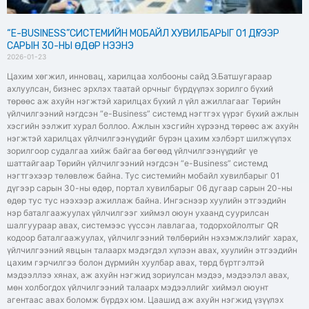
“Е-BUSINESS”СИСТЕМИЙН МОБАЙЛ ХУВИЛБАРЫГ 01 ДҮГЭЭР
САРЫН 30-НЫ ӨДӨР НЭЭНЭ
2026-01-23
Цахим хөгжил, инновац, харилцаа холбооны сайд Э.Батшугараар
ахлуулсан, бизнес эрхлэх таатай орчныг бүрдүүлэх зорилго бүхий
төрөөс аж ахуйн нэгжтэй харилцах бүхий л үйл ажиллагааг Төрийн
үйлчилгээний нэгдсэн “е-Business” системд нэгтгэх үүрэг бүхий ажлын
хэсгийн ээлжит хурал боллоо. Ажлын хэсгийн хүрээнд төрөөс аж ахуйн
нэгжтэй харилцах үйлчилгээнүүдийг бүрэн цахим хэлбэрт шилжүүлэх
зорилгоор судалгаа хийж байгаа бөгөөд үйлчилгээнүүдийг үе
шаттайгаар Төрийн үйлчилгээний нэгдсэн “е-Business” системд
нэгтгэхээр төлөвлөж байна. Тус системийн мобайл хувилбарыг 01
дүгээр сарын 30-ны өдөр, портал хувилбарыг 06 дугаар сарын 20-ны
өдөр тус тус нээхээр ажиллаж байна. Ингэснээр хуулийн этгээдийн
нэр баталгаажуулах үйлчилгээг хиймэл оюун ухаанд суурилсан
шалгуураар авах, системээс үүссэн лавлагаа, тодорхойлолтыг QR
кодоор баталгаажуулах, үйлчилгээний төлбөрийн нэхэмжлэлийг харах,
үйлчилгээний явцын талаарх мэдэгдэл хүлээн авах, хуулийн этгээдийн
цахим гэрчилгээ болон дүрмийн хуулбар авах, төрд бүртгэлтэй
мэдээллээ хянах, аж ахуйн нэгжид зориулсан мэдээ, мэдээлэл авах,
мөн холбогдох үйлчилгээний талаарх мэдээллийг хиймэл оюунт
агентаас авах боломж бүрдэх юм. Цаашид аж ахуйн нэгжид үзүүлэх