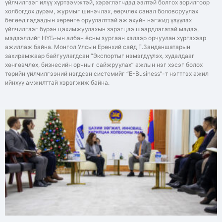
үйлчилгээг илүү хүртээмжтэй, хэрэглэгчдэд ээлтэй болгох зорилгоор
холбогдох дүрэм, журмыг шинэчлэх, өөрчлөх санал боловсруулах
бөгөөд гадаадын хөрөнгө оруулалттай аж ахуйн нэгжид үзүүлэх
үйлчилгээг бүрэн цахимжуулахын зэрэгцээ шаардлагатай мэдээ,
мэдээллийг НҮБ-ын албан ёсны зургаан хэлээр орчуулан хүргэхээр
ажиллаж байна. Монгол Улсын Ерөнхий сайд Г.Занданшатарын
захирамжаар байгуулагдсан “Экспортыг нэмэгдүүлэх, худалдааг
хөнгөвчлөх, бизнесийн орчныг сайжруулах” ажлын нэг хэсэг болох
төрийн үйлчилгээний нэгдсэн системийг “E-Business”-т нэгтгэх ажил
ийнхүү амжилттай хэрэгжиж байна.