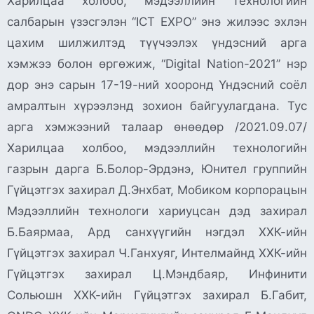
Харилцаа холбоо, мэдээллийн технологийн
салбарын үзэсгэлэн “ICT EXPO” энэ жилээс эхлэн
цахим шилжилтэд түүчээлэх үндэсний арга
хэмжээ болон өргөжиж, “Digital Nation-2021” нэр
дор энэ сарын 17-19-ний хооронд Үндэсний соёл
амралтын хүрээлэнд зохион байгуулагдана. Тус
арга хэмжээний талаар өнөөдөр /2021.09.07/
Харилцаа холбоо, мэдээллийн технологийн
газрын дарга Б.Болор-Эрдэнэ, Юнител группийн
Гүйцэтгэх захирал Д.Энхбат, Мобиком корпорацын
Мэдээллийн технологи хариуцсан дэд захирал
Б.Баярмаа, Ард санхүүгийн нэгдэл ХХК-ийн
Гүйцэтгэх захирал Ч.Ганхуяг, Интелмайнд ХХК-ийн
Гүйцэтгэх захирал Ц.Мэндбаяр, Инфинити
Сольюшн ХХК-ийн Гүйцэтгэх захирал Б.Габит,