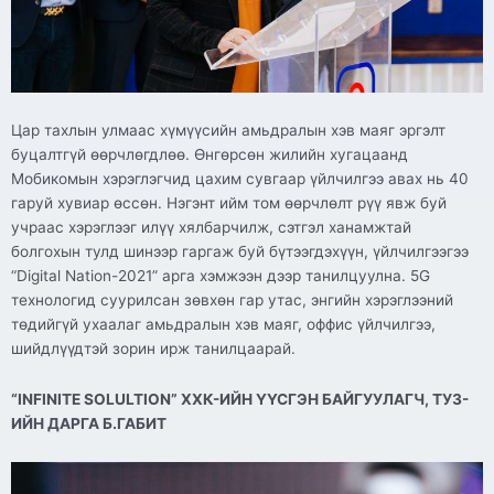
Цар тахлын улмаас хүмүүсийн амьдралын хэв маяг эргэлт
буцалтгүй өөрчлөгдлөө. Өнгөрсөн жилийн хугацаанд
Мобикомын хэрэглэгчид цахим сувгаар үйлчилгээ авах нь 40
гаруй хувиар өссөн. Нэгэнт ийм том өөрчлөлт рүү явж буй
учраас хэрэглээг илүү хялбарчилж, сэтгэл ханамжтай
болгохын тулд шинээр гаргаж буй бүтээгдэхүүн, үйлчилгээгээ
“Digital Nation-2021” арга хэмжээн дээр танилцуулна. 5G
технологид суурилсан зөвхөн гар утас, энгийн хэрэглээний
төдийгүй ухаалаг амьдралын хэв маяг, оффис үйлчилгээ,
шийдлүүдтэй зорин ирж танилцаарай.
“INFINITE SOLULTION” ХХК-ИЙН
ҮҮСГЭН БАЙГУУЛАГЧ, ТУЗ-
ИЙН ДАРГА Б.ГАБИТ