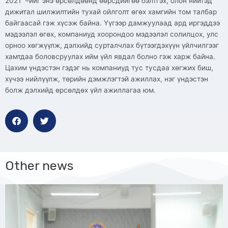
2021” –ийг энэ өрсөлдөөнд өөрсдийгөө бэлтгэх, олон нийтэд
дижитал шилжилтийн тухай ойлголт өгөх хамгийн том талбар
байгаасай гэж хүсэж байна. Үүгээр дамжуулаад ард иргэддээ
мэдээлэл өгөх, компаниуд хоорондоо мэдээлэл солилцох, улс
орноо хөгжүүлж, дэлхийд сурталчлах бүтээгдэхүүн үйлчилгээг
хамтдаа боловсруулах ийм үйл явдал болно гэж харж байна.
Цахим үндэстэн гэдэг нь компаниуд тус тусдаа хөгжих биш,
хүчээ нийлүүлж, төрийн дэмжлэгтэй ажиллах, нэг үндэстэн
болж дэлхийд өрсөлдөх үйл ажиллагаа юм.
Other news