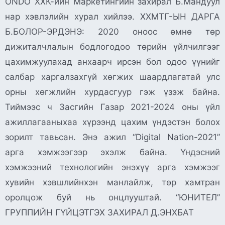
ONDO ХХК-ийн Маркетингийн захирал Б.Мандуул
нар хэвлэлийн хурал хийлээ. ХХМТГ-ЫН ДАРГА
Б.БОЛОР-ЭРДЭНЭ: 2020 оноос өмнө төр
дижиталчлалын бодлогодоо төрийн үйлчилгээг
цахимжуулахад анхаарч ирсэн бол одоо үүнийг
салбар харгалзахгүй хөгжих шаардлагатай улс
орны хөгжлийн хурдасгуур гэж үзэж байна.
Тиймээс ч Засгийн Газар 2021-2024 оны үйл
ажиллагааныхаа хүрээнд цахим үндэстэн болох
зорилт тавьсан. Энэ ажил “Digital Nation-2021”
арга хэмжээгээр эхэлж байна. Үндэсний
хэмжээний технологийн энэхүү арга хэмжээг
хувийн хэвшлийнхэн манлайлж, төр хамтран
оролцож буй нь онцлууштай. “ЮНИТЕЛ”
ГРУППИЙН ГҮЙЦЭТГЭХ ЗАХИРАЛ Д.ЭНХБАТ