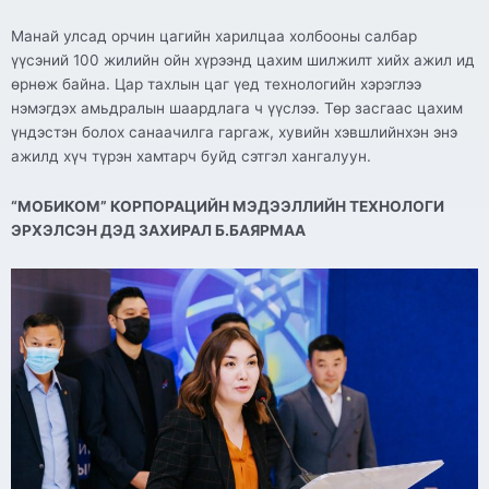
Манай улсад орчин цагийн харилцаа холбооны салбар
үүсэний 100 жилийн ойн хүрээнд цахим шилжилт хийх ажил ид
өрнөж байна. Цар тахлын цаг үед технологийн хэрэглээ
нэмэгдэх амьдралын шаардлага ч үүслээ. Төр засгаас цахим
үндэстэн болох санаачилга гаргаж, хувийн хэвшлийнхэн энэ
ажилд хүч түрэн хамтарч буйд сэтгэл хангалуун.
“МОБИКОМ” КОРПОРАЦИЙН МЭДЭЭЛЛИЙН ТЕХНОЛОГИ
ЭРХЭЛСЭН ДЭД ЗАХИРАЛ Б.БАЯРМАА