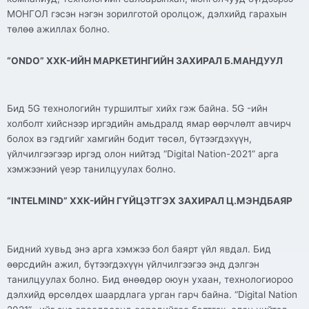
МОНГОЛ гэсэн нэгэн зорилготой оролцож, дэлхийд гарахын
төлөө ажиллах болно.
“ONDO” ХХК-ИЙН МАРКЕТИНГИЙН ЗАХИРАЛ Б.МАНДУУЛ
Бид 5G технологийн туршилтыг хийх гэж байна. 5G -ийн
холболт хийснээр иргэдийн амьдралд ямар өөрчлөлт авчирч
болох вэ гэдгийг хамгийн бодит төсөл, бүтээгдэхүүн,
үйлчилгээгээр иргэд олон нийтэд “Digital Nation-2021” арга
хэмжээний үеэр танилцуулах болно.
“INTELMIND” ХХК-ИЙН ГҮЙЦЭТГЭХ ЗАХИРАЛ Ц.МЭНДБАЯР
Бидний хувьд энэ арга хэмжээ бол баярт үйл явдал. Бид
өөрсдийн ажил, бүтээгдэхүүн үйлчилгээгээ энд дэлгэн
танилцуулах болно. Бид өнөөдөр оюун ухаан, технологиороо
дэлхийд өрсөлдөх шаардлага урган гарч байна. “Digital Nation