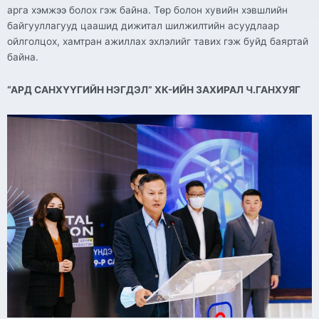
арга хэмжээ болох гэж байна. Төр болон хувийн хэвшлийн
байгууллагууд цаашид дижитал шилжилтийн асуудлаар
ойлголцох, хамтран ажиллах эхлэлийг тавих гэж буйд баяртай
байна.
“АРД САНХҮҮГИЙН НЭГДЭЛ” ХК-ИЙН ЗАХИРАЛ Ч.ГАНХУЯГ