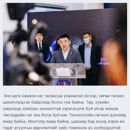
Энэ арга хэмжээ нэг талаасаа уламжлал ёсоор, нөгөө талаас
шинэчлэгдсэн байдлаар болох гэж байна. Төр, хувийн
хэвшлүүд хамтран амжилттай хэрэгжүүлж буй үлгэр жишээ
төслүүдийн нэг энэ болж буй юм. Технологийн хөгжил дэлхийд
ямар байна, Монголд ямар байна, цаашид бид юунд зорих вэ
гэдэг агуулгын өөрчлөлтийг хийх томоохон ач холбогдолтой