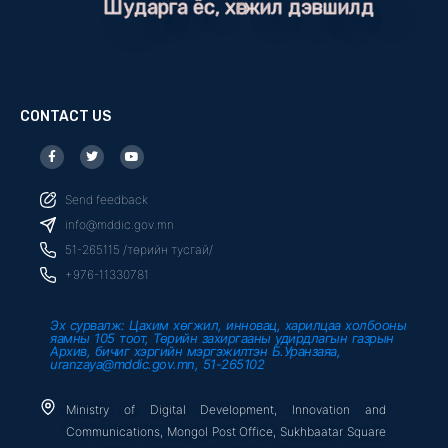
Шударга ёс, хөгжил дэвшилд
CONTACT US
F
T
Y
a
w
o
c
i
u
e
t
t
b
t
u
Send feedback
o
e
b
o
r
e
info@mddic.gov.mn
k
-
51-265115 /төрийн тусгай/
f
+976-11330781
Эх сурвалж: Цахим хөгжил, инновац, харилцаа холбооны
яамны 105 тоот, Төрийн захиргааны удирдлагын газрын
Архив, бичиг хэргийн мэргэжилтэн Б.Уранзаяа,
uranzaya@mddic.gov.mn, 51-265102
Ministry of Digital Development, Innovation and
Communications, Mongol Post Office, Sukhbaatar Square