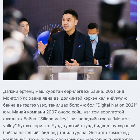
Дэлхий ертөнц маш хурдтай өөрчлөгдөж байна. 2021 онд
Монгол Улс хаана явна вэ, дэлхийтэй хэрхэн хөл нийлүүлж
байна вэ гэдгээ үзэх, танилцах боломж бол “Digital Nation 2021”
юм. Манай компани 2007 оноос хойш нэг том зорилготой
ажиллаж байна. “Silicon valley” шиг өөрсдийн гэсэн “Монгол
valley” бүтээх зорилго. Үүнд хүрэхийн тулд бидэнд юу хэрэгтэй
байгаа вэ гэдгийг бид энд танилцуулна. Энэ арга хэмжээнд
компаниуд, технологийн салбарынхан, монголчууд бүгдээрээ