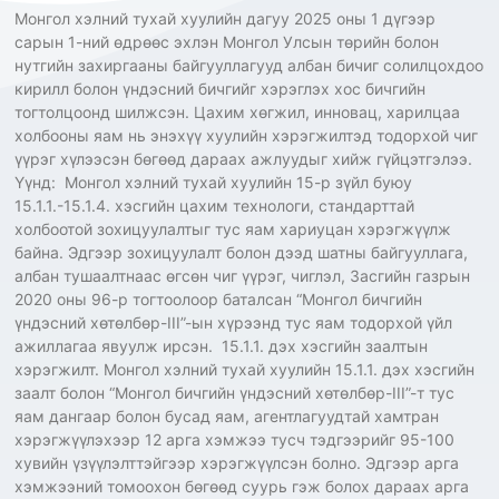
Монгол хэлний тухай хуулийн дагуу 2025 оны 1 дүгээр
сарын 1-ний өдрөөс эхлэн Монгол Улсын төрийн болон
нутгийн захиргааны байгууллагууд албан бичиг солилцохдоо
кирилл болон үндэсний бичгийг хэрэглэх хос бичгийн
тогтолцоонд шилжсэн. Цахим хөгжил, инновац, харилцаа
холбооны яам нь энэхүү хуулийн хэрэгжилтэд тодорхой чиг
үүрэг хүлээсэн бөгөөд дараах ажлуудыг хийж гүйцэтгэлээ.
Үүнд: Монгол хэлний тухай хуулийн 15-р зүйл буюу
15.1.1.-15.1.4. хэсгийн цахим технологи, стандарттай
холбоотой зохицуулалтыг тус яам хариуцан хэрэгжүүлж
байна. Эдгээр зохицуулалт болон дээд шатны байгууллага,
албан тушаалтнаас өгсөн чиг үүрэг, чиглэл, Засгийн газрын
2020 оны 96-р тогтоолоор баталсан “Монгол бичгийн
үндэсний хөтөлбөр-III”-ын хүрээнд тус яам тодорхой үйл
ажиллагаа явуулж ирсэн. 15.1.1. дэх хэсгийн заалтын
хэрэгжилт. Монгол хэлний тухай хуулийн 15.1.1. дэх хэсгийн
заалт болон “Монгол бичгийн үндэсний хөтөлбөр-III”-т тус
яам дангаар болон бусад яам, агентлагуудтай хамтран
хэрэгжүүлэхээр 12 арга хэмжээ тусч тэдгээрийг 95-100
хувийн үзүүлэлттэйгээр хэрэгжүүлсэн болно. Эдгээр арга
хэмжээний томоохон бөгөөд суурь гэж болох дараах арга