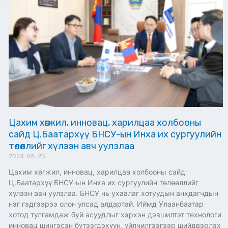
Цахим хөгжил, инновац, харилцаа холбооны
сайд Ц.Баатархүү БНСУ-ын Инха их сургуулийн
төлөөллийг хүлээн авч уулзлаа
2024-08-23
Цахим хөгжил, инновац, харилцаа холбооны сайд
Ц.Баатархүү БНСУ-ын Инха их сургуулийн төлөөллийг
хүлээн авч уулзлаа. БНСУ нь ухаалаг хотуудын анхдагчдын
нэг гэдгээрээ олон улсад алдартай. Иймд Улаанбаатар
хотод тулгамдаж буй асуудлыг хэрхэн дэвшилтэт технологи
инновац шингэсэн бүтээгдэхүүн, үйлчилгээгээр шийдвэрлэх