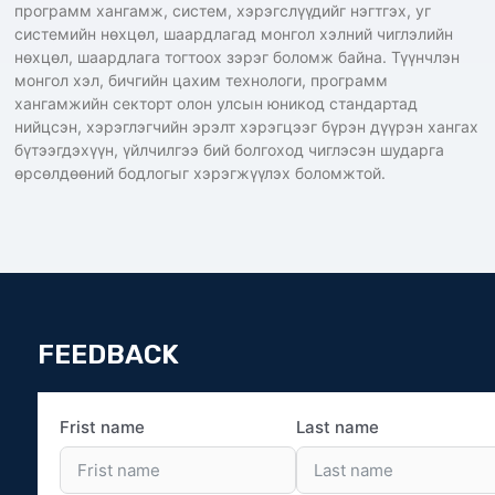
программ хангамж, систем, хэрэгслүүдийг нэгтгэх, уг
системийн нөхцөл, шаардлагад монгол хэлний чиглэлийн
нөхцөл, шаардлага тогтоох зэрэг боломж байна. Түүнчлэн
монгол хэл, бичгийн цахим технологи, программ
хангамжийн секторт олон улсын юникод стандартад
нийцсэн, хэрэглэгчийн эрэлт хэрэгцээг бүрэн дүүрэн хангах
бүтээгдэхүүн, үйлчилгээ бий болгоход чиглэсэн шударга
өрсөлдөөний бодлогыг хэрэгжүүлэх боломжтой.
FEEDBACK
Frist name
Last name