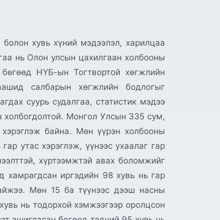
 болон хувь хүний мэдээлэл, харилцаа
лгаа нь Олон улсын цахилгаан холбооны
 бөгөөд НҮБ-ын Тогтвортой хөгжлийн
цаашид салбарын хөгжлийн бодлогыг
агдах суурь судалгаа, статистик мэдээ
ч холбогдолтой. Монгол Улсын 335 сум,
т хэрэглэж байна. Мөн үүрэн холбооны
гар утас хэрэглэж, үүнээс ухаалаг гар
 нээлттэй, хүртээмжтэй авах боломжийг
д хамрагдсан иргэдийн 98 хувь нь гар
байжээ. Мөн 15 ба түүнээс дээш насны
 хувь нь тодорхой хэмжээгээр оролцсон
эт ашигласан бөгөөд тэдний 95 хувь нь