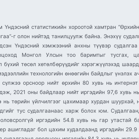
 Үндэсний статистикийн хороотой хамтран “Өрхийн
лгаа”-г олон нийтэд танилцуулж байна. Энэхүү суда
гдсэн Үндэсний хэмжээний анхны түүвэр судалгаа
ооцоход Монгол Улсын тоо баримтыг тусгах, 
л бүхий төсөл хөтөлбөрүүдийг хэрэгжүүлэхэд шаард
мэдээллийн технологийн өнөөгийн байдлыг үнэлэх а
 сүлжээ орсноор нийт өрхийн 80 хувь нь интернэ
дэж, 2021 оны байдлаар нийт иргэдийн 97,6 хувь нь 
нэ нь төрийн үйлчилгээг цахимаар хурдан шуурхай,
эдгийг тус судалгаанаас харж болох юм. Судалгаан
оловсролгүй иргэдийн 54.8 хувь нь гар утастай 
тер ашигладаг бол цахим худалдаанд иргэдийн 29.9
д судалгаанд оролцсон иргэдийн 84.3 хувь нь интерн