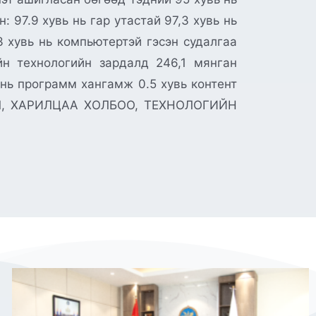
 97.9 хувь нь гар утастай 97,3 хувь нь
.3 хувь нь компьютертэй гэсэн судалгаа
йн технологийн зардалд 246,1 мянган
 нь программ хангамж 0.5 хувь контент
ЛЭЛ, ХАРИЛЦАА ХОЛБОО, ТЕХНОЛОГИЙН