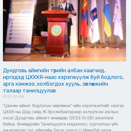
Дундговь аймгийн төрийн албан хаагчид,
иргэдэд ЦХХХЯ-наас хэрэгжүүлж буй бодлого,
арга хэмжээ, холбогдох хууль, зөвлөмжийн
талаар танилцуулав
2023-10-09
“Цахим аймаг бодлогын зөвлөмж”-ийн хэрэгжилтийг хангах
ЦХХХ-ны Дэд сайд Ж.Эрхэмбаатараар ахлуулсан ажлын
хэсэг Дундговь аймагт өнөөдөр (2023.10.06) ажиллаж
байна. Өнөөдрийн Танилцуулга мэдээлэл, сургалтын үйл
ажиллагааг тус аймгийн Засаг дарга Ц.Мөнхбат нээж,