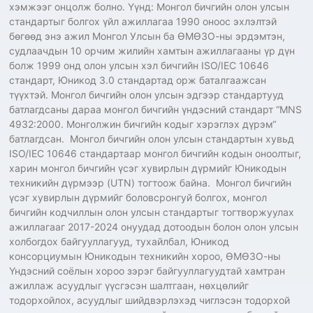
хэмжээг онцолж болно. Үүнд: Монгол бичгийн олон улсын
стандартыг болгох үйл ажиллагаа 1990 оноос эхлэлтэй
бөгөөд энэ ажил Монгол Улсын ба ӨМӨЗО-ны эрдэмтэн,
судлаачдын 10 орчим жилийн хамтын ажиллагааны үр дүн
болж 1999 онд олон улсын хэл бичгийн ISO/IEC 10646
стандарт, Юникод 3.0 стандартад орж баталгаажсан
түүхтэй. Монгол бичгийн олон улсын эдгээр стандартууд
батлагдсаны дараа монгол бичгийн үндэсний стандарт “MNS
4932:2000. Монголжин бичгийн кодыг хэрэглэх дүрэм“
батлагдсан. Монгол бичгийн олон улсын стандартын хувьд
ISO/IEC 10646 стандартаар монгол бичгийн кодын оноолтыг,
харин монгол бичгийн үсэг хувирлын дүрмийг Юникодын
техникийн дүрмээр (UTN) тогтоож байна. Монгол бичгийн
үсэг хувирлын дүрмийг боловсронгуй болгох, монгол
бичгийн кодчиллын олон улсын стандартыг тогтворжуулах
ажиллагааг 2017-2024 онуудад дотоодын болон олон улсын
холбогдох байгууллагууд, тухайлбал, Юникод
консорциумын Юникодын техникийн хороо, ӨМӨЗО-ны
Үндэсний соёлын хороо зэрэг байгууллагуудтай хамтран
ажиллаж асуудлыг үүсгэсэн шалтгаан, нөхцөлийг
тодорхойлох, асуудлыг шийдвэрлэхэд чиглэсэн тодорхой