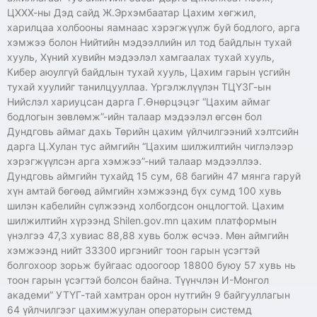
ЦХХХ-ны Дэд сайд Ж.Эрхэмбаатар Цахим хөгжил,
харилцаа холбооны яамнаас хэрэгжүүлж буй бодлого, арга
хэмжээ болон Нийтийн мэдээллийн ил тод байдлын тухай
хууль, Хүний хувийн мэдээлэл хамгаалах тухай хууль,
Кибер аюулгүй байдлын тухай хууль, Цахим гарын үсгийн
тухай хуулийг танилцууллаа. Үргэлжлүүлэн ТЦҮЗГ-ын
Нийслэл хариуцсан дарга Г.Өнөрцэцэг “Цахим аймаг
бодлогын зөвлөмж”-ийн талаар мэдээлэл өгсөн бол
Дундговь аймаг дахь Төрийн цахим үйлчилгээний хэлтсийн
дарга Ц.Хулан тус аймгийн “Цахим шилжилтийн чиглэлээр
хэрэгжүүлсэн арга хэмжээ”-ний талаар мэдээллээ.
Дундговь аймгийн тухайд 15 сум, 68 багийн 47 мянга гаруй
хүн амтай бөгөөд аймгийн хэмжээнд бүх сумд 100 хувь
шилэн кабелийн сүлжээнд холбогдсон онцлогтой. Цахим
шилжилтийн хүрээнд Shilen.gov.mn цахим платформын
үнэлгээ 47,3 хувиас 88,88 хувь болж өсчээ. Мөн аймгийн
хэмжээнд нийт 33300 иргэнийг тоон гарын үсэгтэй
болгохоор зорьж буйгаас одоогоор 18800 буюу 57 хувь нь
тоон гарын үсэгтэй болсон байна. Түүнчлэн И-Монгол
академи” УТҮГ-тай хамтран орон нутгийн 9 байгууллагын
64 үйлчилгээг цахимжуулан операторын системд