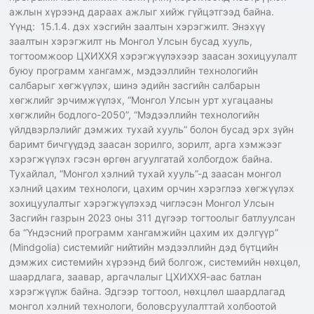
ажлын хүрээнд дараах ажлыг хийж гүйцэтгээд байна.
Үүнд: 15.1.4. дэх хэсгийн заалтын хэрэгжилт. Энэхүү
заалтын хэрэгжилт нь Монгол Улсын бусад хууль,
тогтоомжоор ЦХИХХЯ хэрэгжүүлэхээр заасан зохицуулалт
буюу программ хангамж, мэдээллийн технологийн
салбарыг хөгжүүлэх, шинэ эдийн засгийн салбарын
хөгжлийг эрчимжүүлэх, “Монгол Улсын урт хугацааны
хөгжлийн бодлого-2050”, “Мэдээллийн технологийн
үйлдвэрлэлийг дэмжих тухай хууль” болон бусад эрх зүйн
баримт бичгүүдэд заасан зорилго, зорилт, арга хэмжээг
хэрэгжүүлэх гэсэн өргөн агуулгатай холбогдож байна.
Тухайлал, “Монгол хэлний тухай хууль”-д заасан монгол
хэлний цахим технологи, цахим орчин хэрэглээ хөгжүүлэх
зохицуулалтыг хэрэгжүүлэхэд чиглэсэн Монгол Улсын
Засгийн газрын 2023 оны 311 дүгээр тогтоолыг батлуулсан
ба “Үндэсний программ хангамжийн цахим их дэлгүүр”
(Mindgolia) системийг нийтийн мэдээллийн дэд бүтцийн
дэмжих системийн хүрээнд бий болгож, системийн нөхцөл,
шаардлага, заавар, аргачлалыг ЦХИХХЯ-аас батлан
хэрэгжүүлж байна. Эдгээр тогтоол, нөхцлөл шаардлагад
монгол хэлний технологи, боловсруулалттай холбоотой