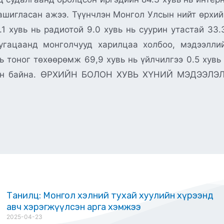
шигласан ажээ. Түүнчлэн Монгол Улсын нийт өрхийн:
.1 хувь нь радиотой 9.0 хувь нь суурин утастай 33
угацаанд монголчууд харилцаа холбоо, мэдээлли
нь тоног төхөөрөмж 69,9 хувь нь үйлчилгээ 0.5 хувь
улсан байна. ӨРХИЙН БОЛОН ХУВЬ ХҮНИЙ МЭДЭЭ
Танилц: Монгол хэлний тухай хуулийн хүрээнд
авч хэрэгжүүлсэн арга хэмжээ
2025-04-23