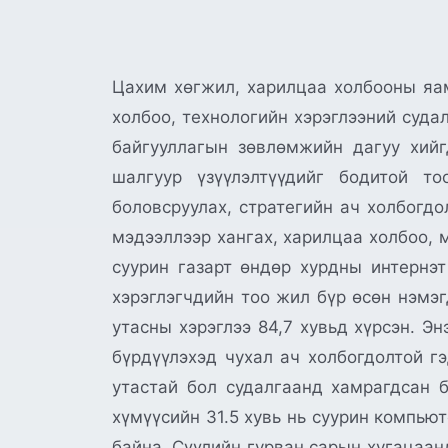
Цахим хөгжил, харилцаа холбооны яам
холбоо, технологийн хэрэглээний суда
байгууллагын зөвлөмжийн дагуу хий
шалгуур үзүүлэлтүүдийг бодитой т
боловсруулах, стратегийн ач холбогдо
мэдээллээр хангах, харилцаа холбоо, 
суурин газарт өндөр хурдны интернэт
хэрэглэгчдийн тоо жил бүр өсөн нэмэг
утасны хэрэглээ 84,7 хувьд хүрсэн. Э
бүрдүүлэхэд чухал ач холбогдолтой г
утастай бол судалгаанд хамрагдсан б
хүмүүсийн 31.5 хувь нь суурин компью
байна. Сүүлийн гурван сарын хугацаан