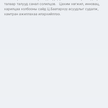
талаар талууд санал солилцов. Цахим хөгжил, инновац,
харилцаа холбооны сайд Ц.Баатархүү асуудлыг судалж,
хамтран ажиллахаа илэрхийллээ.