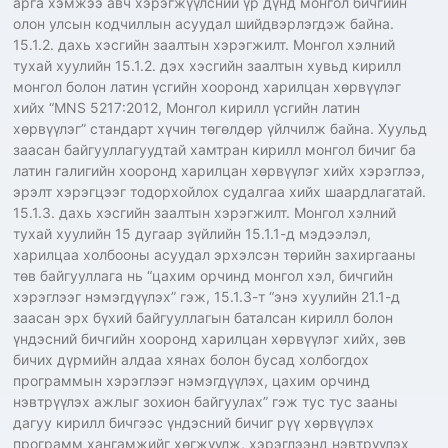
арга хэмжээ авч хэрэгжүүлсний үр дүнд монгол бичгийн
олон улсын кодчиллын асуудал шийдвэрлэгдэж байна.
15.1.2. дахь хэсгийн заалтын хэрэгжилт. Монгол хэлний
тухай хуулийн 15.1.2. дэх хэсгийн заалтын хувьд кирилл
монгол болон латин үсгийн хооронд харилцан хөрвүүлэг
хийх “MNS 5217:2012, Монгол кирилл үсгийн латин
хөрвүүлэг” стандарт хүчин төгөлдөр үйлчилж байна. Хуульд
заасан байгууллагуудтай хамтран кирилл монгол бичиг ба
латин галигийн хооронд харилцан хөрвүүлэг хийх хэрэглээ,
эрэлт хэрэгцээг тодорхойлох судалгаа хийх шаардлагатай.
15.1.3. дахь хэсгийн заалтын хэрэгжилт. Монгол хэлний
тухай хуулийн 15 дугаар зүйлийн 15.1.1-д мэдээлэл,
харилцаа холбооны асуудал эрхэлсэн төрийн захиргааны
төв байгууллага нь “цахим орчинд монгол хэл, бичгийн
хэрэглээг нэмэгдүүлэх” гэж, 15.1.3-т “энэ хуулийн 21.1-д
заасан эрх бүхий байгууллагын баталсан кирилл болон
үндэсний бичгийн хооронд харилцан хөрвүүлэг хийх, зөв
бичих дүрмийн алдаа хянах болон бусад холбогдох
программын хэрэглээг нэмэгдүүлэх, цахим орчинд
нэвтрүүлэх ажлыг зохион байгуулах” гэж тус тус зааны
дагуу кирилл бичгээс үндэсний бичиг рүү хөрвүүлэх
программ хангамжийг хөгжүүлж, хэрэглээнд нэвтрүүлэх