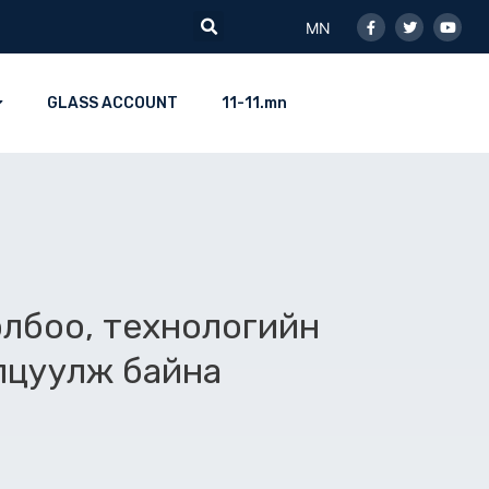
Facebook-
Twitter
Youtu
Search
f
MN
GLASS ACCOUNT
11-11.mn
олбоо, технологийн
лцуулж байна