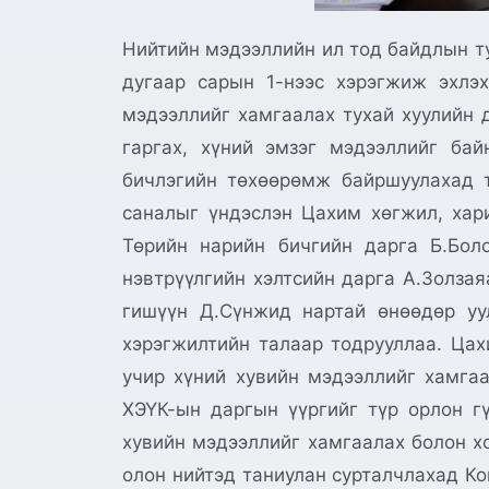
Нийтийн мэдээллийн ил тод байдлын ту
дугаар сарын 1-нээс хэрэгжиж эхлэх
мэдээллийг хамгаалах тухай хуулийн 
гаргах, хүний эмзэг мэдээллийг бай
бичлэгийн төхөөрөмж байршуулахад т
саналыг үндэслэн Цахим хөгжил, хар
Төрийн нарийн бичгийн дарга Б.Боло
нэвтрүүлгийн хэлтсийн дарга А.Золзая
гишүүн Д.Сүнжид нартай өнөөдөр уу
хэрэгжилтийн талаар тодрууллаа. Цах
учир хүний хувийн мэдээллийг хамгаа
ХЭҮК-ын даргын үүргийг түр орлон гү
хувийн мэдээллийг хамгаалах болон хо
олон нийтэд таниулан сурталчлахад Ко