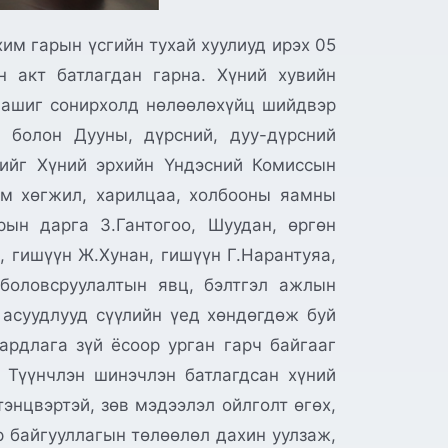
им гарын үсгийн тухай хуулиуд ирэх 05
н акт батлагдан гарна. Хүний хувийн
ы ашиг сонирхолд нөлөөлөхүйц шийдвэр
г болон Дууны, дүрсний, дуу-дүрсний
лийг Хүний эрхийн Үндэсний Комиссын
им хөгжил, харилцаа, холбооны яамны
рын дарга З.Гантогоо, Шуудан, өргөн
, гишүүн Ж.Хунан, гишүүн Г.Нарантуяа,
боловсруулалтын явц, бэлтгэл ажлын
 асуудлууд сүүлийн үед хөндөгдөж буй
ардлага зүй ёсоор урган гарч байгааг
. Түүнчлэн шинэчлэн батлагдсан хүний
энцвэртэй, зөв мэдээлэл ойлголт өгөх,
 байгууллагын төлөөлөл дахин уулзаж,