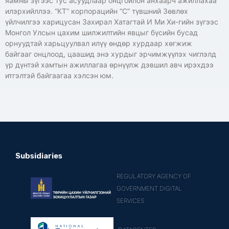
яамны зүгээс тус асуудлаар онцгойлон анхаарч ажиллахаа
илэрхийллээ. “КТ” корпорацийн “С” түвшний Зөвлөх
үйлчилгээ харицусан Захирал Хатагтай И Ми Хи-гийн зүгээс
Монгол Улсын цахим шилжилтийн явцыг бүсийн бусад
орнуудтай харьцуулвал илүү өндөр хурдаар хөгжиж
байгааг онцлоод, цаашид энэ хурдыг эрчимжүүлэх чиглэлд
үр дүнтэй хамтын ажиллагаа өрнүүлж дэвшил авч ирэхдээ
итгэлтэй байгаагаа хэлсэн юм.
Subsidiaries
REGULATORY AGENCY OF
GOVERNMENT DIGITAL
SERVICES