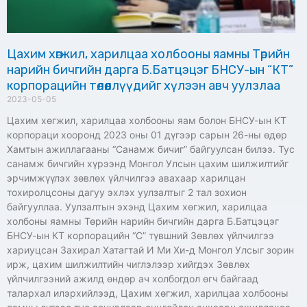
Цахим хөгжил, харилцаа холбооны яамны Төрийн
нарийн бичгийн дарга Б.Батцэцэг БНСУ-ын “КТ”
корпорацийн төлөөллүүдийг хүлээн авч уулзлаа
2023-05-05
Цахим хөгжил, харилцаа холбооны яам болон БНСУ-ын КТ
корпораци хооронд 2023 оны 01 дүгээр сарын 26-ны өдөр
Хамтын ажиллагааны “Санамж бичиг” байгуулсан билээ. Тус
санамж бичгийн хүрээнд Монгол Улсын цахим шилжилтийг
эрчимжүүлэх зөвлөх үйлчилгээ авахаар харилцан
тохиролцсоны дагуу эхлэх уулзалтыг 2 тал зохион
байгууллаа. Уулзалтын эхэнд Цахим хөгжил, харилцаа
холбоны яамны Төрийн нарийн бичгийн дарга Б.Батцэцэг
БНСУ-ын КТ корпорацийн “С” түвшний Зөвлөх үйлчилгээ
хариуцсан Захирал Хатагтай И Ми Хи-д Монгол Улсыг зорин
ирж, цахим шилжилтийн чиглэлээр хийгдэх Зөвлөх
үйлчилгээний ажилд өндөр ач холбогдол өгч байгаад
талархал илэрхийлээд, Цахим хөгжил, харилцаа холбооны