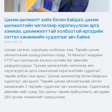
Цахим шилжилт хийх бэлэн байдал, цахим
шилжилтийн чиглэлээр хэрэгжүүлсэн арга
хэмжээ, цахимжилттай холбоотой иргэдийн
сэтгэл ханамжийн судалгааг авч байна
2023-09-15
Цахим хөгжил, харилцаа холбооны яам, Төрийн цахим
үйлчилгээний зохицуулалтын газар, “И-Монгол” академи
УТҮГ-ын хамтарсан ажлын хэсгийн баг аймгийн
удирдлагуудаас “Цахим шилжилтийн чиглэлээр авч
хэрэгжүүлсэн арга хэмжээний хэрэгжилтийн судалгаа”,
төрийн албан хаагчдаас “Цахим шилжилтэд бэлэн байдлын
судалгаа”, иргэдээс “Төрийн цахим үйлчилгээний сэтгэл
ханамжийн 3 төрлийн судалгааг авч ажиллалаа. Судалгаанд
аймгийн нийт сумд, бүх шатны төрийн байгууллага, иргэдийн
280 орчим төлөөллийг хамрууллаа.