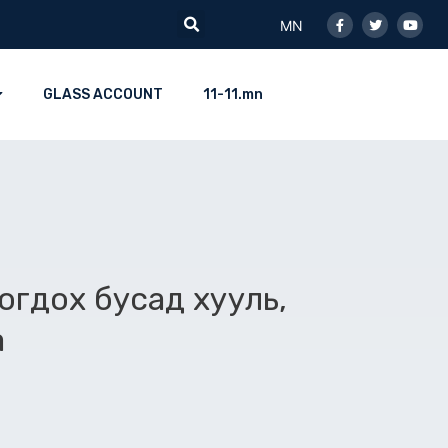
Facebook-
Twitter
Youtu
Search
f
MN
GLASS ACCOUNT
11-11.mn
огдох бусад хууль,
а