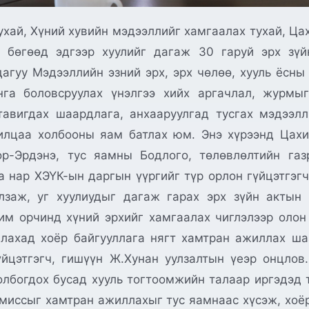
хай, Хүний хувийн мэдээллийг хамгаалах тухай, Цах
 бөгөөд эдгээр хуулийг дагаж 30 гаруй эрх зүй
дагуу Мэдээллийн эзний эрх, эрх чөлөө, хууль ёсн
нга боловсруулах үнэлгээ хийх аргачлал, журмы
авигдах шаардлага, анхааруулгад тусгах мэдээл
илцаа холбооны яам батлах юм. Энэ хүрээнд Цах
р-Эрдэнэ, тус яамны Бодлого, төлөвлөлтийн газ
а нар ХЭҮК-ын даргын үүргийг түр орлон гүйцэтгэгч
лзаж, уг хуулиудыг дагаж гарах эрх зүйн актын 
им орчинд хүний эрхийг хамгаалах чиглэлээр олон
лахад хоёр байгууллага нягт хамтран ажиллах ша
йцэтгэгч, гишүүн Ж.Хунан уулзалтын үеэр онцлов
лбогдох бусад хууль тогтоомжийн талаар иргэдэд т
миссыг хамтран ажиллахыг тус яамнаас хүсэж, хоёр