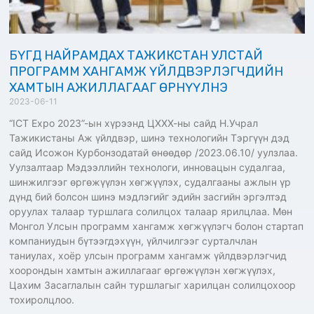
БҮГД НАЙРАМДАХ ТАЖИКСТАН УЛСТАЙ
ПРОГРАММ ХАНГАМЖ ҮЙЛДВЭРЛЭГЧДИЙН
ХАМТЫН АЖИЛЛАГААГ ӨРНҮҮЛНЭ
2023-06-11
“ICT Expo 2023”-ын хүрээнд ЦХХХ-ны сайд Н.Учрал
Тажикистаны Аж үйлдвэр, шинэ технологийн Тэргүүн дэд
сайд Исожон Курбонзодатай өнөөдөр /2023.06.10/ уулзлаа.
Уулзалтаар Мэдээллийн технологи, инновацын судалгаа,
шинжилгээг өргөжүүлэн хөгжүүлэх, судалгааны ажлын үр
дүнд бий болсон шинэ мэдлэгийг эдийн засгийн эргэлтэд
оруулах талаар туршлага солилцох талаар ярилцлаа. Мөн
Монгол Улсын программ хангамж хөгжүүлэгч болон стартап
компаниудын бүтээгдэхүүн, үйлчилгээг сурталчлан
таниулах, хоёр улсын программ хангамж үйлдвэрлэгчид
хоорондын хамтын ажиллагааг өргөжүүлэн хөгжүүлэх,
Цахим Засаглалын сайн туршлагыг харилцан солилцохоор
тохиролцлоо.