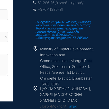
k
51-265115 /төрийн тусгай/
-
f
+976-11330781
Эх сурвалж: Цахим хөгжил, инновац,
харилцаа холбооны яамны 105 тоот,
Төрийн захиргааны удирдлагын
газрын Архив, бичиг хэргийн
мэргэжилтэн Б.Уранзаяа,
uranzaya@mddic.gov.mn, 51-265102
Ministry of Digital Development,
Innovation and
Communications, Mongol Post
Office, Sukhbaatar Square - 1,
Peace Avenue, 1st District,
Chingeltei District, Ulaanbaatar
15160-0012
ЦАХИМ ХӨГЖИЛ, ИННОВАЦ,
ХАРИЛЦАА ХОЛБООНЫ
ЯАМНЫ ЛОГО ТАТАХ
Лого /Монгол/
Татах