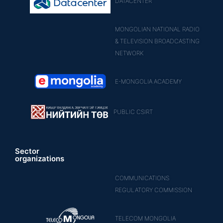
DATACENTER
MONGOLIAN NATIONAL RADIO
& TELEVISION BROADCASTING
NETWORK
E-MONGOLIA ACADEMY
PUBLIC CSIRT
Sector
organizations
COMMUNICATIONS
REGULATORY COMMISSION
TELECOM MONGOLIA