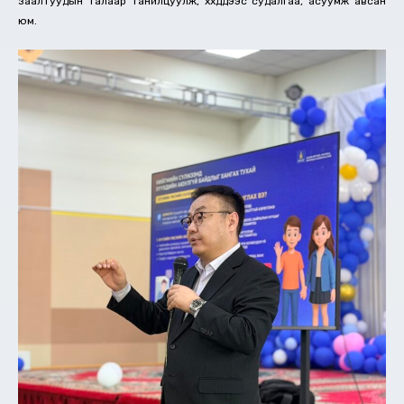
заалтуудын талаар танилцуулж, хүүхдүүдээс судалгаа, асуумж авсан
юм.