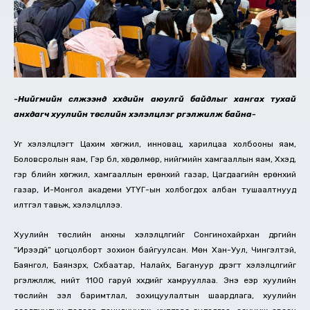
-Нийгмийн сүлжээнд хүүхдийн аюулгүй байдлыг хангах тухай
анхдагч хуулийн төслийн хэлэлцүүлэг үргэлжилж байна-
Уг хэлэлцүүлэгт Цахим хөгжил, инновац, харилцаа холбооны яам,
Боловсролын яам, Гэр бүл, хөдөлмөр, нийгмийн хамгааллын яам, Хүүхэд,
гэр бүлийн хөгжил, хамгааллын ерөнхий газар, Цагдаагийн ерөнхий
газар, И-Монгол академи УТҮГ-ын холбогдох албан тушаалтнууд
илтгэл тавьж, хэлэлцүүллээ.
Хуулийн төслийн анхны хэлэлцүүлгийг Сонгинохайрхан дүүргийн
“Ирээдүй” цогцолборт зохион байгуулсан. Мөн Хан-Уул, Чингэлтэй,
Баянгол, Баянзүрх, Сүхбаатар, Налайх, Багануур дүүрэгт хэлэлцүүлгийг
үргэлжлүүлж, нийт 1100 гаруй хүүхдийг хамрууллаа. Энэ үеэр хуулийн
төслийн үзэл баримтлал, зохицуулалтын шаардлага, хуулийн