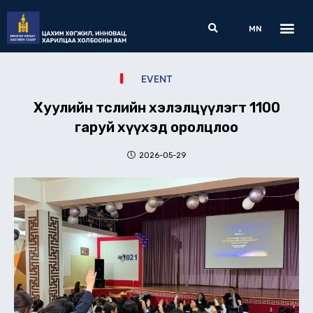
Skip
Me
Search
to
MN
content
EVENT
Хуулийн төслийн хэлэлцүүлэгт 1100
гаруй хүүхэд оролцлоо
2026-05-29