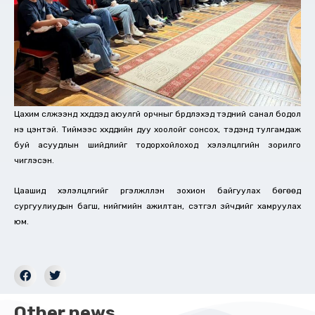
Цахим сүлжээнд хүүхдүүдэд аюулгүй орчныг бүрдүүлэхэд тэдний санал бодол
үнэ цэнтэй. Тиймээс хүүхдүүдийн дуу хоолойг сонсох, тэдэнд тулгамдаж
буй асуудлын шийдлийг тодорхойлоход хэлэлцүүлгийн зорилго
чиглэсэн.
Цаашид хэлэлцүүлгийг үргэлжлүүлэн зохион байгуулах бөгөөд
сургуулиудын багш, нийгмийн ажилтан, сэтгэл зүйчдийг хамруулах
юм.
Other news