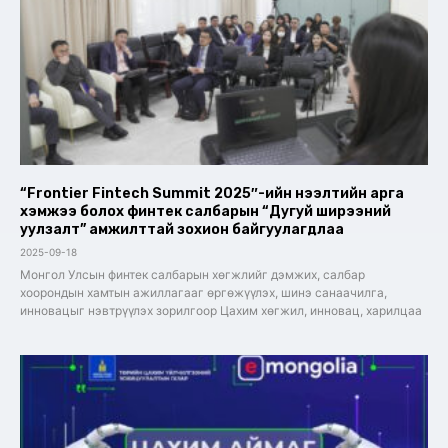
“Frontier Fintech Summit 2025″-ийн нээлтийн арга
хэмжээ болох финтек салбарын “Дугуй ширээний
уулзалт” амжилттай зохион байгуулагдлаа
2025-09-18
Монгол Улсын финтек салбарын хөгжлийг дэмжих, салбар
хоорондын хамтын ажиллагааг өргөжүүлэх, шинэ санаачилга,
инновацыг нэвтрүүлэх зорилгоор Цахим хөгжил, инновац, харилцаа