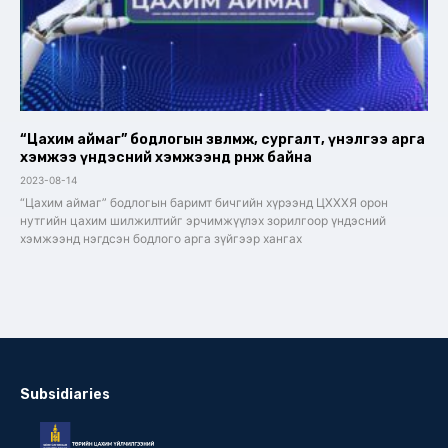
“Цахим аймаг” бодлогын зөвлөмж, сургалт, үнэлгээ арга
хэмжээ үндэсний хэмжээнд өрнөж байна
2023-08-14
“Цахим аймаг” бодлогын баримт бичгийн хүрээнд ЦХХХЯ орон
нутгийн цахим шилжилтийг эрчимжүүлэх зорилгоор үндэсний
хэмжээнд нэгдсэн бодлого арга зүйгээр хангах
Subsidiaries