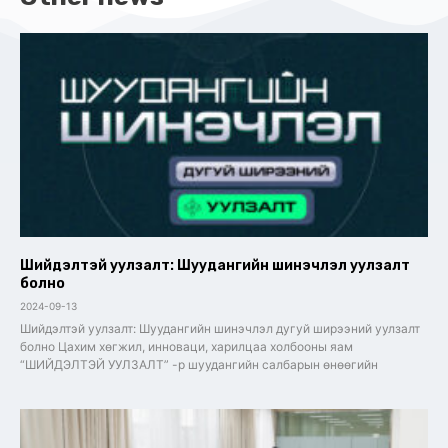
Шийдэлтэй уулзалт: Шуудангийн шинэчлэл уулзалт
болно
2024-09-13
Шийдэлтэй уулзалт: Шуудангийн шинэчлэл дугуй ширээний уулзалт
болно Цахим хөгжил, инноваци, харилцаа холбооны яам
“ШИЙДЭЛТЭЙ УУЛЗАЛТ” -р шуудангийн салбарын өнөөгийн