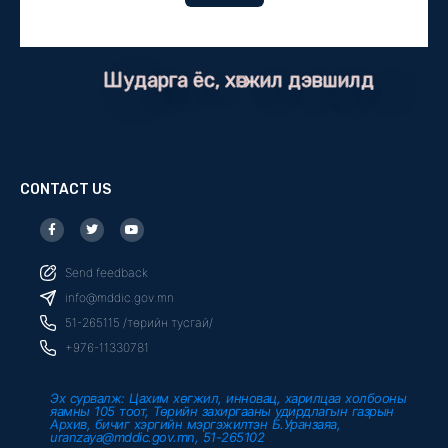
Шударга ёс, хөгжил дэвшилд
CONTACT US
F
T
Y
a
w
o
c
i
u
e
t
t
b
t
u
Send feedback
o
e
b
o
r
e
info@mddic.gov.mn
k
-
51-265115 /төрийн тусгай/
f
+976-11330781
Эх сурвалж: Цахим хөгжил, инновац, харилцаа холбооны
яамны 105 тоот, Төрийн захиргааны удирдлагын газрын
Архив, бичиг хэргийн мэргэжилтэн Б.Уранзаяа,
uranzaya@mddic.gov.mn, 51-265102