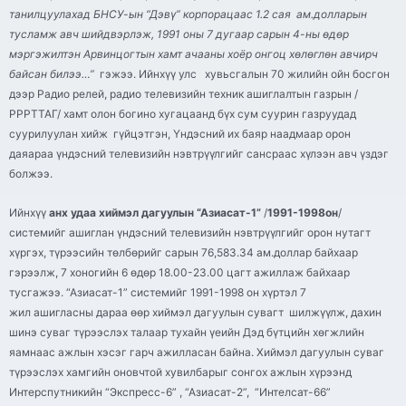
танилцуулахад БНСУ-
ын
“
Дэвү
” корпорацаас 1.2 сая ам.долларын
тусламж авч шийдвэрлэж, 1991 оны 7 дугаар сарын 4-
ны
өдөр
мэргэжилтэн Арвинцогтын хамт ачааны хоёр онгоц хөлөглөн авчирч
байсан билээ…”
гэжээ. Ийнхүү улс хувьсгалын 70 жилийн ойн босгон
дээр Радио
релей
, радио телевизийн техник ашиглалтын газрын /
РРРТТАГ/ хамт олон богино хугацаанд бүх сум суурин газруудад
суурилуулан хийж гүйцэтгэн, Үндэсний их баяр наадмаар орон
даяараа үндэсний телевизийн нэвтрүүлгийг сансраас хүлээн авч үздэг
болжээ.
Ийнхүү
анх удаа хиймэл дагуулын “
Азиасат
-1”
/
1991-1998он
/
системийг ашиглан үндэсний телевизийн нэвтрүүлгийг орон нутагт
хүргэх, түрээсийн төлбөрийг сарын 76,583.34 ам.доллар байхаар
гэрээлж, 7 хоногийн 6 өдөр 18.00-23.00 цагт ажиллаж байхаар
тусгажээ. “
Азиасат
-1” системийг 1991-1998 он хүртэл 7
жил ашигласны дараа өөр хиймэл дагуулын сувагт шилжүүлж, дахин
шинэ суваг түрээслэх талаар тухайн үеийн Дэд бүтцийн хөгжлийн
яамнаас ажлын хэсэг гарч ажилласан байна. Хиймэл дагуулын суваг
түрээслэх хамгийн оновчтой хувилбарыг сонгох ажлын хүрээнд
Интерспутникийн “Экспресс-6” , “
Азиасат
-2”, “Интелсат-66”