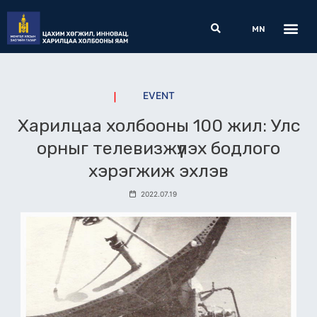
Skip
Me
Search
to
MN
content
EVENT
Харилцаа холбооны 100 жил: Улс
орныг телевизжүүлэх бодлого
хэрэгжиж эхлэв
2022.07.19