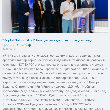
“Digital Nation 2021” бол цахим үндэстэн болж дэлхийд
өрсөлдөх талбар
2021-09-07
ҮЙЛ ЯВДАЛ “Digital Nation 2021” бол цахим үндэстэн болж дэлхийд
өрсөлдөх талбар Харилцаа холбоо, мэдээллийн технологийн салбарын
үзэсгэлэн “ICT EXPO” энэ жилээс эхлэн цахим шилжилтэд түүчээлэх
үндэсний арга хэмжээ болон өргөжиж, “Digital Nation-2021” нэр дор энэ
сарын 17-19-ний хооронд Үндэсний соёл амралтын хүрээлэнд зохион
байгуулагдана. Тус арга хэмжээний талаар өнөөдөр /2021.09.07/
Харилцаа холбоо, мэдээллийн технологийн газрын дарга Б.Болор-
Эрдэнэ, Юнител группийн Гүйцэтгэх захирал Д.Энхбат, Мобиком
корпорацын Мэдээллийн технологи хариуцсан дэд захирал Б.Баярмаа,
Ард санхүүгийн нэгдэл ХХК-ийн Гүйцэтгэх захирал Ч.Ганхуяг,
Интелмайнд ХХК-ийн Гүйцэтгэх захирал Ц.Мэндбаяр, Инфинити
Сольюшн ХХК-ийн Гүйцэтгэх захирал Б.Габит, ONDO ХХК-ийн
Маркетингийн захирал Б.Мандуул нар хэвлэлийн хурал хийлээ. ХХМТГ-