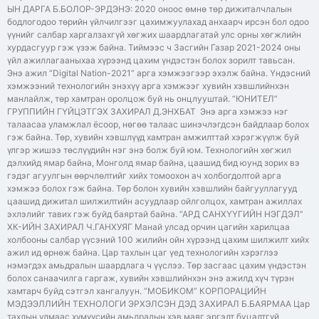
ЫН ДАРГА Б.БОЛОР-ЭРДЭНЭ: 2020 оноос өмнө төр дижиталчлалын
бодлогодоо төрийн үйлчилгээг цахимжуулахад анхаарч ирсэн бол одоо
үүнийг салбар харгалзахгүй хөгжих шаардлагатай улс орны хөгжлийн
хурдасгуур гэж үзэж байна. Тиймээс ч Засгийн Газар 2021-2024 оны
үйл ажиллагааныхаа хүрээнд цахим үндэстэн болох зорилт тавьсан.
Энэ ажил “Digital Nation-2021” арга хэмжээгээр эхэлж байна. Үндэсний
хэмжээний технологийн энэхүү арга хэмжээг хувийн хэвшлийнхэн
манлайлж, төр хамтран оролцож буй нь онцлууштай. “ЮНИТЕЛ”
ГРУППИЙН ГҮЙЦЭТГЭХ ЗАХИРАЛ Д.ЭНХБАТ Энэ арга хэмжээ нэг
талаасаа уламжлал ёсоор, нөгөө талаас шинэчлэгдсэн байдлаар болох
гэж байна. Төр, хувийн хэвшлүүд хамтран амжилттай хэрэгжүүлж буй
үлгэр жишээ төслүүдийн нэг энэ болж буй юм. Технологийн хөгжил
дэлхийд ямар байна, Монголд ямар байна, цаашид бид юунд зорих вэ
гэдэг агуулгын өөрчлөлтийг хийх томоохон ач холбогдолтой арга
хэмжээ болох гэж байна. Төр болон хувийн хэвшлийн байгууллагууд
цаашид дижитал шилжилтийн асуудлаар ойлголцох, хамтран ажиллах
эхлэлийг тавих гэж буйд баяртай байна. “АРД САНХҮҮГИЙН НЭГДЭЛ”
ХК-ИЙН ЗАХИРАЛ Ч.ГАНХУЯГ Манай улсад орчин цагийн харилцаа
холбооны салбар үүсэний 100 жилийн ойн хүрээнд цахим шилжилт хийх
ажил ид өрнөж байна. Цар тахлын цаг үед технологийн хэрэглээ
нэмэгдэх амьдралын шаардлага ч үүслээ. Төр засгаас цахим үндэстэн
болох санаачилга гаргаж, хувийн хэвшлийнхэн энэ ажилд хүч түрэн
хамтарч буйд сэтгэл хангалуун. “МОБИКОМ” КОРПОРАЦИЙН
МЭДЭЭЛЛИЙН ТЕХНОЛОГИ ЭРХЭЛСЭН ДЭД ЗАХИРАЛ Б.БАЯРМАА Цар
тахлын улмаас хүмүүсийн амьдралын хэв маяг эргэлт буцалтгүй