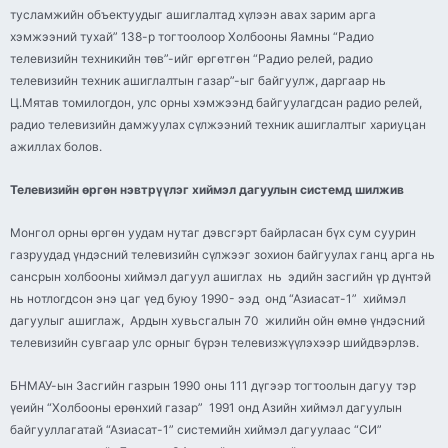
тусламжийн объектуудыг ашиглалтад хүлээн авах зарим арга
хэмжээний тухай” 138-р тогтоолоор Холбооны Яамны “Радио
телевизийн техникийн төв”-
ийг
өргөтгөн “Радио
релей
, радио
телевизийн техник ашиглалтын газар”-
ыг
байгуулж, даргаар нь
Ц.
Мятав
томилогдон, улс орны хэмжээнд байгуулагдсан радио
релей
,
радио телевизийн дамжуулах сүлжээний техник ашиглалтыг хариуцан
ажиллах болов.
Телевизийн өргөн нэвтрүүлэг хиймэл дагуулын системд шилжив
Монгол орны өргөн уудам нутаг дэвсгэрт байрласан бүх сум суурин
газруудад үндэсний телевизийн сүлжээг зохион байгуулах ганц арга нь
сансрын холбооны хиймэл дагуул ашиглах нь эдийн засгийн үр дүнтэй
нь нотлогдсон энэ цаг үед буюу 1990- ээд онд “
Азиасат
-1” хиймэл
дагуулыг ашиглаж, Ардын хувьсгалын 70 жилийн ойн өмнө үндэсний
телевизийн сувгаар улс орныг бүрэн
телевизжүүлэхээр
шийдвэрлэв.
БНМАУ-
ын
Засгийн газрын 1990 оны 111 дүгээр тогтоолын дагуу тэр
үеийн “Холбооны ерөнхий газар” 1991 онд Азийн хиймэл дагуулын
байгууллагатай “
Азиасат
-1” системийн хиймэл дагуулаас “СИ”