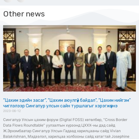
Other news
“Цахим эдийн засаг”, “Цахим аюулгүй байдал”, “Цахим нийгэм”
чиглэлээр Сингапур улсын сайн туршлагыг хэрэгжүүлнэ
2023-06-12
Сингапур Улсын цахим форум (Digital FOSS) хөтөлбөр, “Cross Border
Data Flows Roundtable” уулзалтын хүрээнд ЦХХХ-ны дэд сайд
Ж.Эрхэмбаатар Сингапур Улсын Гадаад харилцааны сайд Vivian
Balakrishnan, Мэдээлэл, харилцаа холбооны сайд хатагтай Josephine