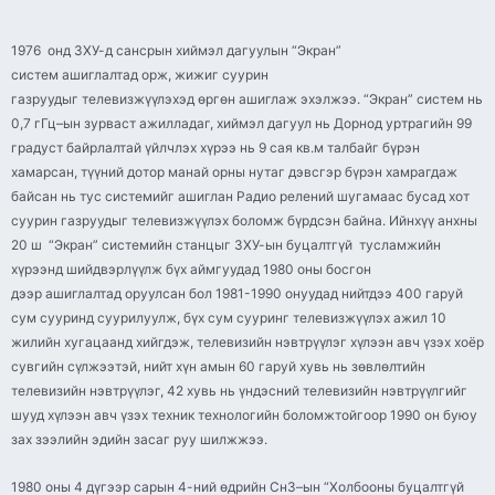
1976 онд ЗХУ-д сансрын хиймэл дагуулын “
Экран
”
систем ашиглалтад орж, жижиг суурин
газруудыг
телевизжүүлэхэд
өргөн ашиглаж эхэлжээ. “
Экран
” систем нь
0,7
гГц
–
ын
зурваст ажилладаг, хиймэл дагуул нь Дорнод уртрагийн 99
градуст байрлалтай үйлчлэх хүрээ нь 9 сая кв.м талбайг бүрэн
хамарсан, түүний дотор манай орны нутаг дэвсгэр бүрэн хамрагдаж
байсан нь тус системийг ашиглан Радио релений шугамаас бусад хот
суурин газруудыг
телевизжүүлэх
боломж бүрдсэн байна. Ийнхүү анхны
20 ш “
Экран
” системийн станцыг ЗХУ-
ын
буцалтгүй тусламжийн
хүрээнд шийдвэрлүүлж бүх аймгуудад 1980 оны босгон
дээр ашиглалтад оруулсан бол 1981-1990 онуудад нийтдээ 400 гаруй
сум сууринд суурилуулж, бүх сум сууринг
телевизжүүлэх
ажил 10
жилийн хугацаанд хийгдэж, телевизийн нэвтрүүлэг хүлээн авч үзэх хоёр
сувгийн сүлжээтэй, нийт хүн амын 60 гаруй хувь нь зөвлөлтийн
телевизийн нэвтрүүлэг, 42 хувь нь үндэсний телевизийн нэвтрүүлгийг
шууд хүлээн авч үзэх техник технологийн боломжтойгоор 1990 он буюу
зах зээлийн эдийн засаг
руу
шилжжээ.
1980 оны 4 дүгээр сарын 4-ний өдрийн
СнЗ
–
ын
“Холбооны буцалтгүй