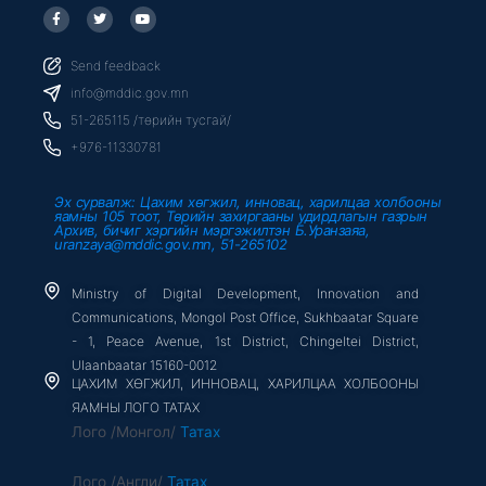
F
T
Y
a
w
o
c
i
u
e
t
t
b
t
u
Send feedback
o
e
b
o
r
e
info@mddic.gov.mn
k
-
51-265115 /төрийн тусгай/
f
+976-11330781
Эх сурвалж: Цахим хөгжил, инновац, харилцаа холбооны
яамны 105 тоот, Төрийн захиргааны удирдлагын газрын
Архив, бичиг хэргийн мэргэжилтэн Б.Уранзаяа,
uranzaya@mddic.gov.mn, 51-265102
Ministry of Digital Development, Innovation and
Communications, Mongol Post Office, Sukhbaatar Square
- 1, Peace Avenue, 1st District, Chingeltei District,
Ulaanbaatar 15160-0012
ЦАХИМ ХӨГЖИЛ, ИННОВАЦ, ХАРИЛЦАА ХОЛБООНЫ
ЯАМНЫ ЛОГО ТАТАХ
Лого /Монгол/
Татах
Лого /Англи/
Татах