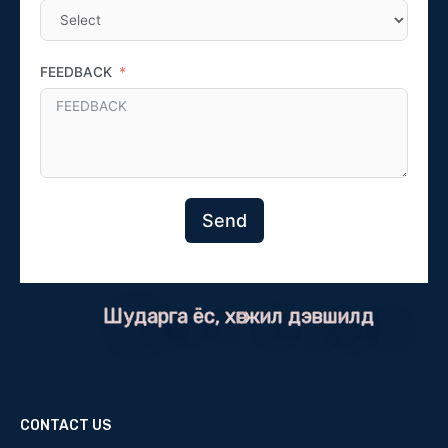
FEEDBACK
Send
Шударга ёс, хөгжил дэвшилд
CONTACT US