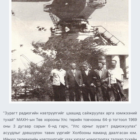
“Зурагт радиогийн нэвтрүүлгийг цаашид сайжруулах арга хэмжээний
тухай” МАХН-ын Төв хорооны Улс төрийн товчооны 64-р тогтоол 1969
оны 3 дугаар сарын 6-нд гарч, “Улс орныг зурагт радиожуулах”
асуудлыг дэвшүүлэн тавих үүргийг Холбооны яаманд даалгасан юм.
Ийнхүү телевизийн нэвтрүүлгийг үзэх хүрээг нэмэгдүүлэх талаар тухайн