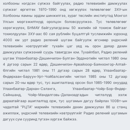
холбооны нэгдсэн сүлжээ байгуулах, радио телевизийн дамжуулах
сүлжээг өргөтгөх 1970-1990 онд хөгжүүлэх төлөвлөгөөг ЗХУ-ын
Холбооны яамны эрдэм шинжилгээ, зураг төслийн институтэд Монгол
Улсын мэргэжилтнүүд оролцон боловсруулжээ. Тус төлөвлөгөөг
хэрэгжүүлэх, БНМАУ байгуулагдсаны 50 жилийн ой тохиож байгааг
тохиолдуулан ЗХУ-аас 60 сая рублийн буцалтгүй тусламжийн хүрээнд
4000 км урт радио релений шугам байгуулж өгснөөр үндэсний
телевизийн нэвтрүүлгийг тухайн цаг үед нь орон даяар дахин
дамжуулах сүлжээний суурь тавигдсан юм. Тухайлбал, Радио релений
шугам Улаанбаатар-Дашинчилэн-Булган-Эрдэнэтийн чиглэл 1980 оны
4 дүгээр сарын 22 өдөр, Дашинчилэн-Арвайхээр-Баянхонгор-Алтай-
Өлгийн чиглэл 1981 оны 11 дүгээр сарын 28 өдөр, Улаанбаатар-
Өндөрхаан-Баруун-Урт-Чойбалсангийн чиглэл 1985 оны 12 дугаар
сарын 20-ны өдөр тус, тус ашиглалтанд орсон бол 1985-1990 онуудад
Улаанбаатар-Дархан-Сэлэнгэ, Улаанбаатар-Чойр-Бор-Өндөр-
Сайншанд, Чойр-Мандалговь-Даланзадгадын чиглэлүүд ээлж
дараатайгаар ашиглалтад орж, тус шугамын дагуу байрлах 100Вт-ын
чадалтай “РЦТА” маркийн телевизийн дахин дамжуулах 86 ш станц
ажиллаж, үндэсний телевизийн нэвтрүүлгийг Радио релений шугамын
дагуух сум сууринд түгээн хүргэж байжээ.