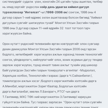
системүүдийг судалж үзэн, хоногийн 24 цагийн турш ашиглах, төлбөр
нь хямд зэргийг үндэслэн
хоёр дахь удаагаа хиймэл дагуул
түрээслэхээр “Интелсат”
–
ыг
/
1998-2006 он
/ сонгож, 1998 оны 4
дүгээр сарын 1-ний өдрөөс эхлэн ашиглахаар болсон бөгөөд “Хиймэл
дагуулын сувгийг шилжүүлэх тухай” Монгол Улсын Засгийн газрын
1998 оны 3 дугаар сарын 11-ний өдрийн 32 тоот тогтоол гарч
хэрэгжүүлсэн байна.
Орон нутагт үндэсний телевизийн өргөн нэвтрүүлгийг олон сувгаар
дахин дамжуулах Монгол Улсын Засгийн газрын 2006 онд гарсан
бодлого, хөтөлбөрийг хэрэгжүүлэх ажлын хүрээнд техник технологийг
сонгох, үйлдвэрлэгч, нийлүүлэгчийг олох, зохих журмын дагуу тендер
зарлаж хэрэгжүүлэх, түүнд хяналт тавих ажлыг тухайн үед шинээр
байгуулагдсан Засгийн газрын тохируулагч агентлаг -Мэдээлэл,
Харилцаа холбоо, Технологийн газраас /дарга Ч.
Сайханбилэг
/,
томилогдсон ажлын хэсэг /Бодлого хэрэгжилтийн хэлтсийн дарга
А.Мөнхбат, мэргэжилтэн
Зоригтбаатар
, Бодлогын хэлтсийн
дарга
Амгаланбат
, зөвлөх Л.
Банзрагч
,
РТСГ
–
ын
дарга
Т.Гантөмөр,
МХС
ТӨК
-ний мэргэжилтэн З.Гантөмөр/ хариуцан
гүйцэтгэсэн байна. Тус газраас зарласан “Орон нутагт олон сувгийн
телевизийн нэвтрүүлгийг хүлээн авч дахин дамжуулах техник тоног