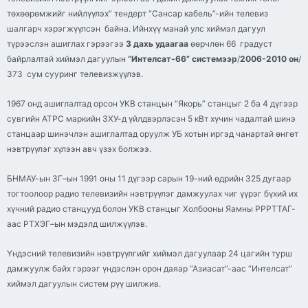
төхөөрөмжийг нийлүүлэх” тендерт “Сансар
кабель
”-ийн телевиз
шалгарч хэрэгжүүлсэн байна. Ийнхүү манай улс хиймэл дагуул
түрээслэн ашиглах гэрээгээ
3 дахь удаагаа
өөрчлөн 66 градуст
байрлалтай хиймэл дагуулын
“Интелсат-66” системээр
/
2006-2010 он
/
373 сум сууринг
телевизжүүлэв
.
1967 онд ашиглалтад орсон
УКВ
станцын “
Якорь
” станцыг 2 ба 4 дүгээр
сувгийн
АТРС
маркийн ЗХУ-д үйлдвэрлэсэн 5
кВт
хүчин чадалтай шинэ
станцаар шинэчлэн ашиглалтад оруулж УБ хотын иргэд чанартай өнгөт
нэвтрүүлэг хүлээн авч үзэх болжээ.
БНМАУ-
ын
ЗГ
–
ын
1991 оны 11 дүгээр сарын 19-ний өдрийн 325 дугаар
тогтоолоор радио телевизийн нэвтрүүлэг дамжуулах чиг үүрэг бүхий их
хүчний радио станцууд болон
УКВ
станцыг Холбооны Яамны РРРТТАГ-
аас
РТХЭГ
–
ын
мэдэлд шилжүүлэв.
Үндэсний телевизийн нэвтрүүлгийг хиймэл дагуулаар 24 цагийн турш
дамжуулж байх гэрээг үндэслэн орон даяар “
Азиасат
”-
аас
“Интелсат”
хиймэл дагуулын систем
рүү
шилжив.