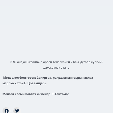
1991 онд ашиглалтанд орсон телевизийн 2 ба 4 дүгээр сувгийн
дамжуулах станц
Мэдээлэл бэлтгэсэн:
Захиргаа, удирдлагын газрын ахлах
мэргэжилтэн Н.Цэвээндарь
Монгол Улсын Зөвлөх инженер Т.Гантөмөр