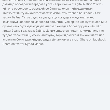
дэлхийд өрсөлдөх шаардлага урган гарч байна. “Digital Nation 2021” –
ийг энэ өрсөлдөөнд өөрсдийгөө бэлтгэх, олон нийтэд дижитал
шилжилтийн тухай ойлголт өгөх хамгийн том талбар байгаасай гэж
хүсэж байна. Үүгээр дамжуулаад ард иргэддээ мэдээлэл өгөх,
компаниуд хоорондоо мэдээлэл солилцох, улс орноо хөгжүүлж, дэлхийд
сурталчлах бүтээгдэхүүн үйлчилгээг хамтдаа боловсруулах ийм үйл
явдал болно гэж харж байна. Цахим үндэстэн гэдэг нь компаниуд тус
тусдаа хөгжих биш, хүчээ нийлүүлж, төрийн дэмжлэгтэй ажиллах, нэг
үндэстэн болж дэлхийд өрсөлдөх үйл ажиллагаа юм. Share on facebook
Share on twitter Бусад мэдээ