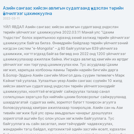
Азийн сангаас хийсэн авлигын судалгаанд үндэслэн төрийн
үйлчилгээг цахимжуулна
2022-03-11
ҮЙЛ ЯВДАЛ Азийн сангаас хийсэн авлигын судалгаанд үндэслэн
төрийн үйлчилгээг цахимжуулна 2022.03.11 Манай улс “Цахим
Үндэстэн” болох зорилтынхоо хүрээнд эхний ээлжид төрийн үйлчилгээг
цахимжуулж байгаа билээ. Өнөөдрийн байдлаар төрийн үйлчилгээний
нэгдсэн систем “e-Mongolia” – д 60 байгууллагын 639 үйлчилгээ
цахимжиж, нэгтгэгдээд байгаа бөгөөд энэ 2022 онд 1200 үйлчилгээг
цахимжуулахаар ажиллаж байна. Ингэхдээ авлигад хамгийн их өртдөг
үйлчилгээг нэн тэргүүнд цахимжуулах юм. Тус асуудлаар Цахим
хөгжил, харилцаа холбооны яамны Төрийн нарийн бичгийн дарга
Б.Болор-Эрдэнэ Азийн сангийн Монгол дахь суурин төлөөлөгч Марк
Кэйнигтэй уулзлаа. Уулзалтын үеэр Азийн сангаас сүүлийн 10 жилд
хийсэн авилгын судалгаанд үндэслэн төрийн үйлчилгээнүүдийг
цахимжуулах, нээлттэй өгөгдлийг сайжруулах талаар санал
солилцохын зэрэгцээ бүх нийтийн цахим боловсролыг сайжруулахад
шаардлагатай судалгаа хийх, зорилтот бүлэгт тохирсон агуулга
боловсруулахад хамтран ажиллахаар тохиролцов. Азийн сан нь Ази
тивийн хөгжиж буй улс орны амьдралын чанарыг дээшлүүлэх
зорилготой ашгийн бус олон улсын хөгжлийн байгууллага. Тус
байгууллага нь сайн засаглал, эмэгтэйчүүдийг чадавхжуулах,
жендэрийн тэгш байдал, хүртээмжтэй эдийн засгийн өсөлт, хүрээлэн