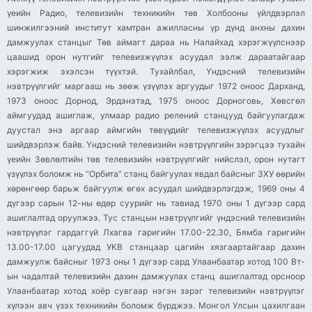
үеийн Радио, телевизийн техникийн төв Холбооны үйлдвэрлэл
шинжилгээний институт хамтран ажилласны үр дүнд анхны дахин
дамжуулах станцыг Төв аймагт дараа нь Налайхад хэрэгжүүлснээр
цаашид орон нутгийг телевизжүүлэх асуудал ээлж дараатайгаар
хэрэгжиж эхэлсэн түүхтэй. Тухайлбал, Үндэсний телевизийн
нэвтрүүлгийг маргааш нь зөөж үзүүлэх аргуудыг 1972 оноос Дарханд,
1973 оноос Дорнод, Эрдэнэтэд, 1975 оноос Дорноговь, Хөвсгөл
аймгуудад ашиглаж, улмаар радио релений станцууд байгуулагдаж
дуустал энэ аргаар аймгийн төвүүдийг телевизжүүлэх асуудлыг
шийдвэрлэж байв. Үндэсний телевизийн нэвтрүүлгийн зэрэгцээ тухайн
үеийн Зөвлөлтийн төв телевизийн нэвтрүүлгийг нийслэл, орон нутагт
үзүүлэх боломж нь “Орбита” станц байгуулах явдал байсныг ЗХУ өөрийн
хөрөнгөөр барьж байгуулж өгөх асуудал шийдвэрлэгдэж, 1969 оны 4
дүгээр сарын 12-ны өдөр суурийг нь тавиад 1970 оны 1 дүгээр сард
ашиглалтад оруулжээ. Тус станцын нэвтрүүлгийг үндэсний телевизийн
нэвтрүүлэг гардаггүй Лхагва гаригийн 17.00-22.30, Бямба гаригийн
13.00-17.00 цагуудад УКВ станцаар цагийн хязгаартайгаар дахин
дамжуулж байсныг 1973 оны 1 дүгээр сард Улаанбаатар хотод 100 Вт-
ын чадалтай телевизийн дахин дамжуулах станц ашиглалтад орсноор
Улаанбаатар хотод хоёр сувгаар нэгэн зэрэг телевизийн нэвтрүүлэг
хүлээн авч үзэх техникийн боломж бүрджээ. Монгол Улсын цахилгаан