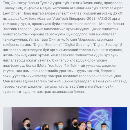
Teo, Сингапур Улсын Тусгай үүрэг гүйцэтгэгч Элчин сайд, профессор
Tommy Koh, Инфоком медиа, хөгжлийн агентлагийн гүйцэтгэх захирал
Lew Chuen Hong нартай албан уулзалт хийлээ. Уулзалтын эхэнд ЦХХХ-
ны дэд сайд Ж.Эрхэмбаатар “AsiaTech Singapore-2023” (ATxSG) арга
хэмжээнд урьж, оролцуулж буйд талархал илэрхийлэн, Монгол Улсын
Засгийн газраас цахим шилжилтийг эрчимжүүлэх, цахим үндэстэн
болох зорилтын хүрээнд хэрэгжүүлж буй бодлого, үйл ажиллагааг
танилцууллаа. Уулзалтаар Сингапур Улсын Мэдээлэл, харилцаа
холбооны яамны “Digital Economy”, “Digital Security”, “Digital Society” 3
чиглэлээр хэрэгжүүлж буй арга хэмжээний талаар туршлага судалж,
цахим орчинд хүний эрхийг хамгаалахтай холбоотой хууль эрх зүйн
чиглэлээр дэмжлэг үзүүлэх, Сингапур Улсад буй олон улсын
платформууд болох (Meta, You tube, Тik Tok)-тай уулзахад дэмжлэг
үзүүлж, хил дамнасан өгөгдлийн урсгалын хууль эрх зүй, бодлого
зохицуулалтын чиглэлээр хамтран ажиллах талаар санал солилцлоо.
Мөн цахим эдийн засгийн хөгжил, цахим хуваагдал, цахим үйлчилгээнд
төрөөс хэрхэн дэмжлэг үзүүлэх чиглэлээр Сингапур Улсын сайн
туршлагыг судалж, хамтран ажиллахаар болов.