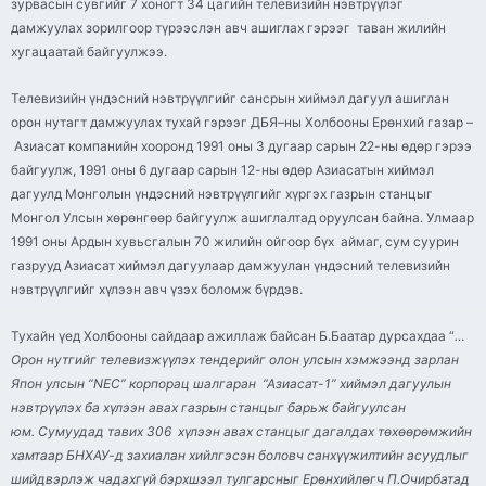
зурвасын сувгийг 7 хоногт 34 цагийн телевизийн нэвтрүүлэг
дамжуулах зорилгоор түрээслэн авч ашиглах гэрээг таван жилийн
хугацаатай байгуулжээ.
Телевизийн үндэсний нэвтрүүлгийг сансрын хиймэл дагуул ашиглан
орон нутагт дамжуулах тухай гэрээг
ДБЯ
–
ны
Холбооны Ерөнхий газар –
Азиасат
компанийн хооронд 1991 оны 3 дугаар сарын 22-
ны
өдөр гэрээ
байгуулж, 1991 оны 6 дугаар сарын 12-
ны
өдөр
Азиасатын
хиймэл
дагуулд Монголын үндэсний нэвтрүүлгийг хүргэх газрын станцыг
Монгол Улсын хөрөнгөөр байгуулж ашиглалтад оруулсан байна. Улмаар
1991 оны Ардын хувьсгалын 70 жилийн ойгоор бүх аймаг, сум суурин
газрууд
Азиасат
хиймэл дагуулаар дамжуулан үндэсний телевизийн
нэвтрүүлгийг хүлээн авч үзэх боломж бүрдэв.
Тухайн үед Холбооны сайдаар ажиллаж байсан Б.Баатар дурсахдаа “
…
Орон нутгийг
телевизжүүлэх
тендерийг олон улсын хэмжээнд зарлан
Япон улсын “NEC” корпорац шалгаран “
Азиасат
-1” хиймэл дагуулын
нэвтрүүлэх ба хүлээн авах газрын станцыг барьж байгуулсан
юм. Сумуудад тавих 306 хүлээн авах станцыг дагалдах төхөөрөмжийн
хамтаар БНХАУ-д захиалан хийлгэсэн боловч санхүүжилтийн асуудлыг
шийдвэрлэж чадахгүй бэрхшээл тулгарсныг Ерөнхийлөгч П.Очирбатад