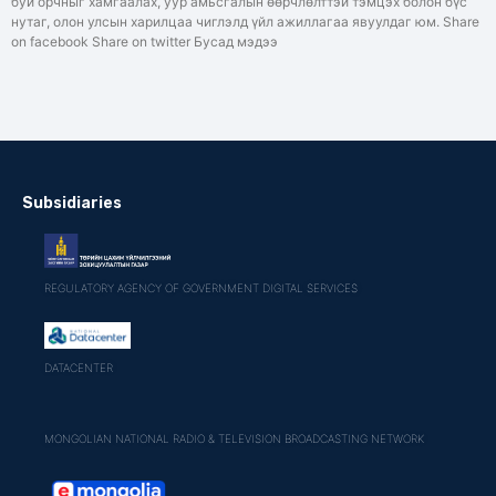
буй орчныг хамгаалах, уур амьсгалын өөрчлөлттэй тэмцэх болон бүс
нутаг, олон улсын харилцаа чиглэлд үйл ажиллагаа явуулдаг юм. Share
on facebook Share on twitter Бусад мэдээ
Subsidiaries
REGULATORY AGENCY OF GOVERNMENT DIGITAL SERVICES
DATACENTER
MONGOLIAN NATIONAL RADIO & TELEVISION BROADCASTING NETWORK