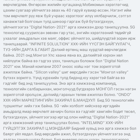
өөрчлөгдлөө. Өнгөрсөн жилийн хугацаанд Мобикомын хэрэглэгчид
цахим сувгаар үйлчилгээ авах нь 40 гаруй хувиар өссөн. Нэгэнт ийм
том өөрчлөлт рүү явж буй учраас хэрэглээг илүү хялбарчилж, сэтгэл
ханамжтай болгохын тулд шинээр гаргаж буй бүтээгдэхүүн,
үйлчилгээгээ “Digital Nation-2021” арга хэмжээн дээр танилцуулна. 5G
технологид суурилсан зөвхөн гар утас, энгийн хэрэглээний төдийгүй
ухаалаг амьдралын хэв маяг, оффис үйлчилгээ, шийдлүүдтэй зорин ирж
танилцаарай. “INFINITE SOLULTION” ХХК-ИЙН ҮҮСГЭН БАЙГУУЛАГЧ,
ТУЗ-ИЙН ДАРГА Б.ГАБИТ Дэлхий ертөнц маш хурдтай өөрчлөгдөж
байна. 2021 онд Монгол Улс хаана явна вэ, дэлхийтэй хэрхэн хөл
нийлүүлж байна вэ гэдгээ үзэх, танилцах боломж бол “Digital Nation
2021” юм. Манай компани 2007 оноос хойш нэг том зорилготой
ажиллаж байна. “Silicon valley” шиг өөрсдийн гэсэн “Монгол valley”
бүтээх зорилго. Үүнд хүрэхийн тулд бидэнд юу хэрэгтэй байгаа вэ
гэдгийг бид энд танилцуулна. Энэ арга хэмжээнд компаниуд,
технологийн салбарынхан, монголчууд бүгдээрээ МОНГОЛ гэсэн нэгэн
зорилготой оролцож, дэлхийд гарахын төлөө ажиллах болно. “ONDO”
ХХК-ИЙН МАРКЕТИНГИЙН ЗАХИРАЛ Б.МАНДУУЛ Бид 5G технологийн
туршилтыг хийх гэж байна. 5G -ийн холболт хийснээр иргэдийн
амьдралд ямар өөрчлөлт авчирч болох вэ гэдгийг хамгийн бодит төсөл,
бүтээгдэхүүн, үйлчилгээгээр иргэд олон нийтэд “Digital Nation-2021”
арга хэмжээний үеэр танилцуулах болно. “INTELMIND” ХХК-ИЙН
ГҮЙЦЭТГЭХ ЗАХИРАЛ Ц.МЭНДБАЯР Бидний хувьд энэ арга хэмжээ бол
баярт үйл явдал. Бид өөрсдийн ажил, бүтээгдэхүүн үйлчилгээгээ энд
дэлгэн танилцуулах болно. Бид өнөөдөр оюун ухаан, технологиороо