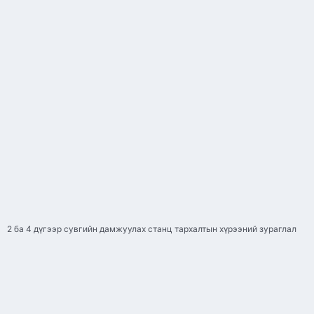
2 ба 4 дүгээр сувгийн дамжуулах станц тархалтын хүрээний зураглал