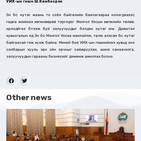
УИХ-ын гишүүн Ш.Бямбасүрэн
Зүүн бүс нутаг маань түүх соёл байгалийн баялагаараа үнэлэгдэхээс
гадна хүнийхээ хөгжлөөрөө тэргүүлдэг. Монгол Улсын хөгжлийн төлөө,
ирээдүйгээ бүтээж буй залуучуудыг бэлдэх нутаг юм. Дижитал
хувьсгалын үед Зүүн бүс Монгол Улсаа манлайлж, түрүүлж алхсан бүс нутаг
байгаасай гэж хүсэж байна. Миний бие УИХ-ын гишүүнийхээ хувьд энэ
салбарын хууль эрх зүйн орчныг сайжруулах, шинэ санаачилга,
залуучуудын гарааны бизнесийг дэмжиж ажиллах болно.
Other news