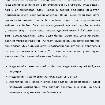
гээд аппликейшний хүрээнд үйл ажиллагааг нь ойлгодог. Гэхдээ цахим
яамны үйл ажиллагаа, алсын харааны зорилт бол үндэсний аюулгүй
байдалтай шууд холбоотой асуудал. Орчин үеийн уран бол дата,
орчин үеийн цөмийн зэвсэг бол хиймэл оюун гэсэн тодорхойлолт
ноёлох гэж байна. Энэ том өрсөлдөөний зах зээл эдийн засгийн
утгаараа агуу ч гэсэн цаад талдаа үндэсний аюулгүй байдлын асар
том тодорхойлох хүчин зүйлс болж байна. 2050 онд дэлхийн эдийн
засгийг удирдах гол хүчийн 70 гаруй хувийн хиймэл оюун эзэлнэ гэж
үзэж байгаа. Иймд хиймэл оюуны бодлогын баримт бичиг, стратегийг
батлах ёстой гэж үзэж байна. Үүнд технологиос гадна гурван чухал
үзэл санааг багтаагаасай гэж үзэж байгаа. Үүнд
Мэдээллийн технологитой холбогдох Үндэсний аюулгүй байдлын
асуудал
Мэдээллийн технологийг хөгжүүлж, авлигыг устгах
Хэвлэлийн эрх чөлөө, үг хэлэх, үзэл бодлоо илэрхийлэх эрх чөлөөг
хангахад мэдээллийн технологийг ашиглах энэ хүчин зүйлүүдийг
анхаарах нь чухал гэж үзэж байгаа юм.