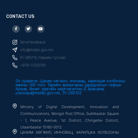
CONTACT US
F
T
Y
a
w
o
c
i
u
e
t
t
b
t
u
Send feedback
o
e
b
o
r
e
info@mddic.gov.mn
k
-
51-265115 /төрийн тусгай/
f
+976-11330781
Эх сурвалж: Цахим хөгжил, инновац, харилцаа холбооны
яамны 105 тоот, Төрийн захиргааны удирдлагын газрын
Архив, бичиг хэргийн мэргэжилтэн Б.Уранзаяа,
uranzaya@mddic.gov.mn, 51-265102
Ministry of Digital Development, Innovation and
Communications, Mongol Post Office, Sukhbaatar Square
- 1, Peace Avenue, 1st District, Chingeltei District,
Ulaanbaatar 15160-0012
ЦАХИМ ХӨГЖИЛ, ИННОВАЦ, ХАРИЛЦАА ХОЛБООНЫ