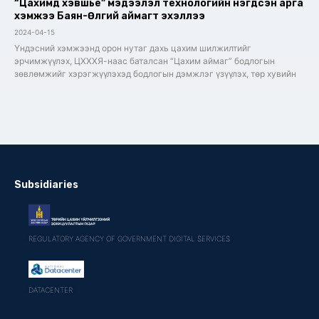
“Цахимд хэвшье” мэдээлэл технологийн нэгдсэн арга
хэмжээ Баян-Өлгий аймагт эхэллээ
2024-04-15
Үндэсний хэмжээнд орон нутаг дахь цахим шилжилтийг
эрчимжүүлэх, ЦХХХЯ-наас баталсан “Цахим аймаг” бодлогын
зөвлөмжийг хэрэгжүүлэхэд бодлогын дэмжлэг үзүүлэх, төр хувийн
Subsidiaries
REGULATORY AGENCY OF GOVERNMENT DIGITAL SERVICES
DATACENTER