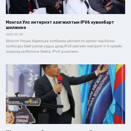
Монгол Улс интернэт хаягжилтын IPV6 хувилбарт
шилжинэ
2023-02-09
Монгол Улсын Харилцаа холбооны үйлчилгээ эрхлэгчид болон
холбогдох байгууллагуудын дунд IPv6 хаягийн нэвтрэлт 5-6 хувийн
хооронд хэлбэлзэж байна. IPv6-д шилжих