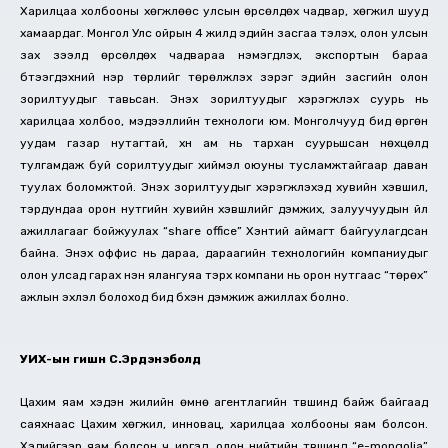
Харилцаа холбооны хөгжлөөс улсын өрсөлдөх чадвар, хөгжил шууд
хамаардаг. Монгол Улс ойрын 4 жилд эдийн засгаа тэлэх, олон улсын
зах зээлд өрсөлдөх чадвараа нэмэгдүүлэх, экспортын бараа
бүтээгдэхүүний нэр төрлийг төрөлжүүлэх зэрэг эдийн засгийн олон
зорилтуудыг тавьсан. Энэхүү зорилтуудыг хэрэгжүүлэх суурь нь
харилцаа холбоо, мэдээллийн технологи юм. Монголчууд бид өргөн
уудам газар нутагтай, хүн ам нь тархан суурьшсан нөхцөлд
тулгамдаж буй сорилтуудыг хиймэл оюуны тусламжтайгаар даван
туулах боломжтой. Энэхүү зорилтуудыг хэрэгжүүлэхэд хувийн хэвшил,
тэрдундаа орон нутгийн хувийн хэвшлийг дэмжих, залуучуудын үйл
ажиллагааг бойжуулах “share office” Хэнтий аймагт байгуулагдсан
байна. Энэхүү оффис нь дараа, дараагийн технологийн компаниудыг
олон улсад гарах нэн ялангуяа тэрхүү компани нь орон нутгаас “төрөх”
ажлын эхлэл болоход бид бүхэн дэмжиж ажиллах болно.
УИХ-ын гишүүн С.Эрдэнэболд
Цахим яам хэдэн жилийн өмнө агентлагийн түвшинд байж байгаад
саяхнаас Цахим хөгжил, инновац, харилцаа холбооны яам болсон.
Хэдийгээр яам болсон ч иргэд, олон нийтийн түвшинд “e-mongolia”