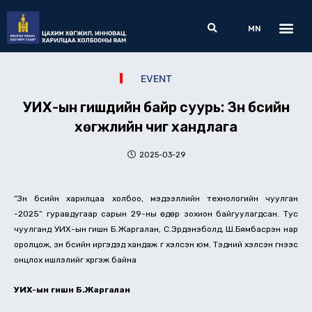
Skip
Me
Search
to
MN
content
EVENT
УИХ-ын гишүүдийн байр суурь: Зүүн бүсийн
хөгжлийн чиг хандлага
2025-03-29
“Зүүн бүсийн харилцаа холбоо, мэдээллийн технологийн чуулган
-2025” гуравдугаар сарын 29-ны өдөр зохион байгуулагдсан. Тус
чуулганд УИХ-ын гишүүн Б.Жаргалан, С.Эрдэнэболд, Ш.Бямбасүрэн нар
оролцож, зүүн бүсийн иргэдэд хандаж үг хэлсэн юм. Тэдний хэлсэн үгнээс
онцлох ишлэлийг хүргэж байна
УИХ-ын гишүүн Б.Жаргалан