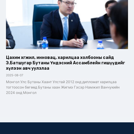
Цахим хөгжил, инновац, харилцаа холбооны сайд
Э.Батшугар Бутаны Үндэсний Ассамблейн гишүүдийг
хүлээн авч уулзлаа
2025-08-07
Монгол Улс Бутаны Хаант Улстай 2012 онд дипломат харилцаа
тогтоосон бөгөөд Бутаны хаан Жигмэ Гэсэр Намжил Ванчукийн
2024 онд Монгол