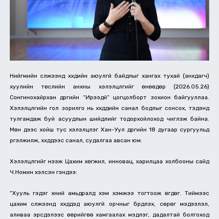
Нийгмийн сүлжээнд хүүхдийн аюулгүй байдлыг хангах тухай (анхдагч)
хуулийн төслийн анхны хэлэлцүүлгийг өнөөдөр (2026.05.26)
Сонгинохайрхан дүүргийн “Ирээдүй” цогцолборт зохион байгууллаа.
Хэлэлцүүлгийн гол зорилго нь хүүхдүүдийн санал бодлыг сонсох, тэдэнд
тулгамдаж буй асуудлын шийдлийг тодорхойлоход чиглэж байна.
Мөн үдээс хойш тус хэлэлцүүлэг Хан-Уул дүүргийн 18 дугаар сургуульд
үргэлжилж, хүүхдүүдээс санал, судалгаа авсан юм.
Хэлэлцүүлгийг нээж Цахим хөгжил, инновац, харилцаа холбооны сайд
Ч.Номин хэлсэн үгэндээ:
“Хууль гэдэг хүний амьдралд хэм хэмжээ тогтоож өгдөг. Тиймээс
цахим сүлжээнд хүүхдүүдэд аюулгүй орчныг бүрдүүлэх, сөрөг мэдээлэл,
аливаа эрсдэлээс өөрийгөө хамгаалах мэдлэг, дадалтай болгоход