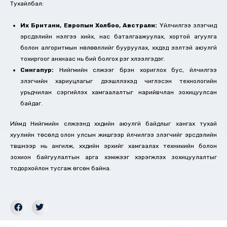
Тухайлбал:
Их Британи, Европын Холбоо, Австрали:
Үйлчилгээ үзүүлэгчид
эрсдэлийн үнэлгээ хийх, нас баталгаажуулах, хортой агуулга
болон алгоритмын нөлөөллийг бууруулах, хүүхдэд ээлтэй аюулгүй
тохиргоог анхнаас нь бий болгох үүрэг хүлээлгэдэг.
Сингапур:
Нийгмийн сүлжээг бүрэн хориглох бус, үйлчилгээ
үзүүлэгчийн хариуцлагыг дээшлүүлэхэд чиглэсэн технологийн
урьдчилан сэргийлэх хамгаалалтыг нарийвчлан зохицуулсан
байдаг.
Иймд Нийгмийн сүлжээнд хүүхдийн аюулгүй байдлыг хангах тухай
хуулийн төсөлд олон улсын жишгээр үйлчилгээ үзүүлэгчийг эрсдэлийн
түвшнээр нь ангилж, хүүхдийн эрхийг хамгаалах техникийн болон
зохион байгуулалтын арга хэмжээг хэрэгжүүлэх зохицуулалтыг
тодорхойлон тусгаж өгсөн байна.