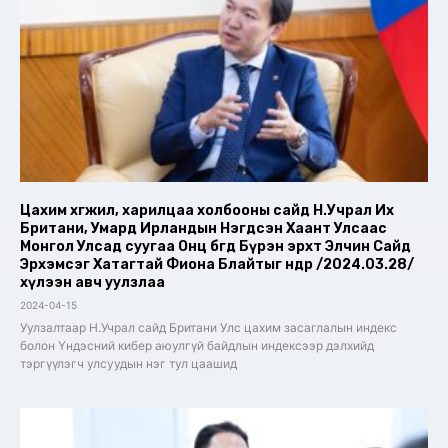
Цахим хөгжил, харилцаа холбооны сайд Н.Учрал Их
Британи, Умард Ирландын Нэгдсэн Хаант Улсаас
Монгол Улсад суугаа Онц бөгөөд Бүрэн эрхт Элчин Сайд
Эрхэмсэг Хатагтай Фиона Блайтыг өнөөдөр /2024.03.28/
хүлээн авч уулзлаа
2024-04-15
Уулзалтаар Н.Учрал сайд Британи Улс цахим засаглалын индекс
болон Үндэсний кибер аюулгүй байдлын индексээр дэлхийд
тэргүүлэгч улсуудын нэг тул цаашид