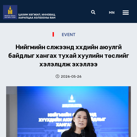
Skip
Me
Search
to
MN
content
EVENT
Нийгмийн сүлжээнд хүүхдийн аюулгүй
байдлыг хангах тухай хуулийн төслийг
хэлэлцүүлж эхэллээ
2026-05-26