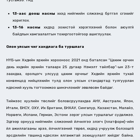
13-аас доош насны
хүүхэд нийгмийн сүлжээнд бүртгэл үүсгэхийг
хориглох.
13-16 насны
хүүхдэд зохистой хэрэглээний болон аюулгүй
байдлын хамгаалалтын тохиргоотойгоор ашиглуулах.
Олон улсын чиг хандлага ба туршлага
НҮБ-ын Хүүхдийн эрхийн хорооноос 2021 онд баталсан “Цахим орчин
дахь хүүхдийн эрхийн талаарх 25 дугаар Нэмэлт тайлбар”-ын 23-т
заахдаа, оролцогч улсууд цахим орчныг Хүүхдийн эрхийн тухай
конвенцод нийцүүлэхийн тулд олон улсын стандартад тулгуурлан
үндэсний хууль тогтоомжоо шинэчлэхийг зөвлөсөн байдаг.
Тиймээс хуулийн төслийг боловсруулахдаа АНУ, Австрали, Япон,
Итали, БНСУ, ОХУ, Их Британи, БНХАУ, Сингапур, Казахстан, Малайз,
Норвеги, Испани, Герман, Эстони зэрэг улсын туршлагыг судалжээ.
Эдгээр орнууд нийгмийн сүлжээний үйлчилгээ үзүүлэгч (платформ)-ийн
үйл ажиллагааны хүрээ, үйлчилгээний төрөл, хүүхдэд учруулж болзошгүй
эрсдэлийн түвшинд үндэслэн ялгамжтай зохицуулалт хийдэг байна.