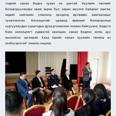
тэдний санал бодол чухал үнэ цэнтэй. Хуулийн төслийг
боловсруулахдаа хааж хорих бус, харин аюулгүй байдлыг хангах,
хүүхдийг нийгмийн сүлжээнд эрсдэлд өртөхөөс хамгаалахыг
чухалчилсан. Хэлэлцүүлгийг цаашид ерөнхий боловсролын
сургуулиудын сурагчдын дунд үргэлжлүүлэн зохион байгуулна. Хүүхдүүд та
бүхэн хэлэлцүүлэгт идэвхтэй оролцож, санал бодлоо хэлж, дуу
хоолойгоо хүргээрэй. Хүүхэд бүрийн санал хуулийн төсөлд ач
холбогдолтой” хэмээн онцлов.