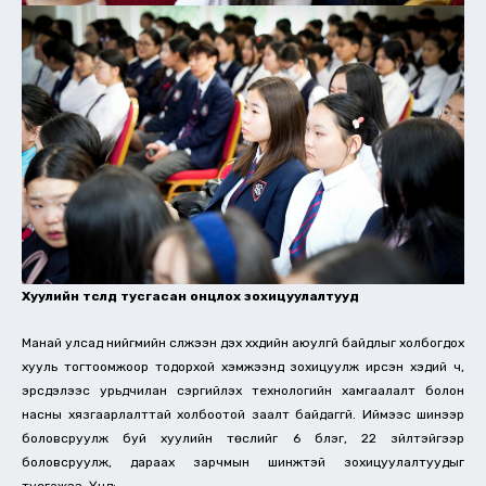
Хуулийн төсөлд тусгасан онцлох зохицуулалтууд
Манай улсад нийгмийн сүлжээн дэх хүүхдийн аюулгүй байдлыг холбогдох
хууль тогтоомжоор тодорхой хэмжээнд зохицуулж ирсэн хэдий ч,
эрсдэлээс урьдчилан сэргийлэх технологийн хамгаалалт болон
насны хязгаарлалттай холбоотой заалт байдаггүй. Иймээс шинээр
боловсруулж буй хуулийн төслийг 6 бүлэг, 22 зүйлтэйгээр
боловсруулж, дараах зарчмын шинжтэй зохицуулалтуудыг
тусгажээ. Үүнд: