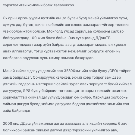
хэрэглэгчтэй компани болж төлөвшжээ.
Эх орны өргөн уудам нутгийн өнцөг булан бүрд манай үйлчилгээ хүрч,
хүмүүс дэд бүтэц, шилэн кабелийн хөгжлөөс хамааралгүйгээр телевиз
үзэх боломжтой болсон. Монголд Улсад харилцаа холбооны салбар
байгуулагдаад 100 жил болж байна. Энэ хугацаанд ДДэшТВ
хэрэглэгчдэдээ газар зүйн байршлаас үл хамааран мэдээлэл хүлээж
авах ялгаваргүй, тэгш хүртээмжтэй нөхцөлийг бүрдүүлж өгсөн нь
салбартаа оруулсан хувь нэмэр хэмээн бахархдаг.
Манай хиймэл дагуул дэлхийгээс 35800км-ийн зайд буюу /GEO/ тойрог
замд байрладаг. Сонирхуулж хэлэхэд, эхний хоёр тойрог зам дээр
дэлхийн гадаргын нягтаршил сайтай зураг авах зориулалт бүхий хиймэл
дагуулууд, GPS буюу байршил тогтоох, цаг агаарын төлвийг ажиглах
зориулалттай хиймэл дагуулууд байдаг юм билээ. Харилцаа холбооны
хиймэл дагуул бусад хиймэл дагуулаа бодвол дэлхийгээс хамгийн хол
зайд байрладаг.
2008 онд ДДэш үйл ажиллагаагаа эхлэхдээ аль хэдийн хөөрөөд 6 жил
болчихсон байсан хиймэл дагуул дээр түрээсийн үйлчилгээ авч,