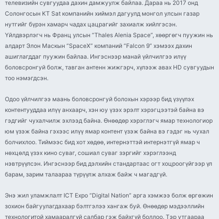
телевизийн сувгуудаа дахин дамжуулж байлаа. Дараа нь 2017 онд
Солонгосын KT Sat компанийн хиймэл дагуулд монгол улсын газар
нутгийг бүрэн хамарч чадах цацрагийг захиалж хийлгэсэн.
Үйлдвэрлэгч нь Франц улсын “Thales Alenia Space”, хөөргөгч пуужин нь
алдарт Элон Маскын “SpaceX” компаний “Falcon 9” хэмээх дахин
ашиглагддаг пуужин байлаа. Ингэснээр манай үйлчилгээ илүү
боловсронгуй болж, тавган антенн жижгэрч, хүлээж авах HD сувгуудын
тоо нэмэгдсэн.
Одоо үйлчилгээ маань боловсронгуй болохын хэрээр бид үзүүлэх
контентууддаа илүү анхаарч, хэн юу үзэх эрэлт хэрэгцээтэй байна вэ
гэдгийг чухалчилж эхлээд байна. Өнөөдөр хэрэглэгч ямар технологиор
юм үзэж байна гэхээс илүү ямар контент үзэж байна вэ гэдэг нь чухал
болчихлоо. Тиймээс бид хот хөдөө, интернэттэй интернэтгүй ямар ч
нөхцөлд үзэх кино суваг, сошиал суваг зэргийг хэрэглээнд
нэвтрүүлсэн. Ингэснээр бид дэлхийн стандартаас огт хоцроогүйгээр үл
барам, зарим талаараа түрүүлж алхаж байж ч магадгүй.
Энэ жил уламжлалт ICT Expo “Digital Nation” арга хэмжээ болж өргөжин
зохион байгуулагдахаар бэлтгэлээ хангаж буй. Өнөөдөр мэдээллийн
технологитой хамааралгүй салбар гэж байхгүй боллоо. Тэр утгаараа