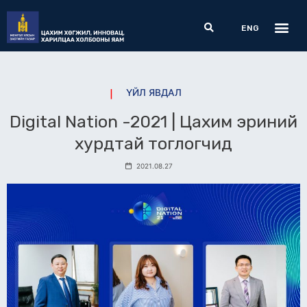
Skip
Me
Search
to
ENG
content
ҮЙЛ ЯВДАЛ
Digital Nation -2021 | Цахим эриний
хурдтай тоглогчид
2021.08.27