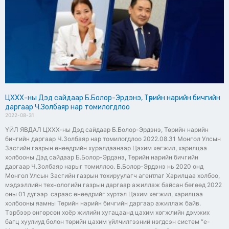
ЦХХХ-ны Дэд сайдаар Б.Болор-Эрдэнэ, Төрийн нарийн бичгийн
даргаар Ч.Золбаяр нар томилогдлоо
2022-08-31
ҮЙЛ ЯВДАЛ ЦХХХ-ны Дэд сайдаар Б.Болор-Эрдэнэ, Төрийн нарийн
бичгийн даргаар Ч.Золбаяр нар томилогдлоо 2022.08.31 Монгол Улсын
Засгийн газрын өнөөдрийн хуралдаанаар Цахим хөгжил, харилцаа
холбооны Дэд сайдаар Б.Болор-Эрдэнэ, Төрийн нарийн бичгийн
даргаар Ч.Золбаяр нарыг томиллоо. Б.Болор-Эрдэнэ нь 2020 онд
Монгол Улсын Засгийн газрын тохируулагч агентлаг Харилцаа холбоо,
мэдээллийн технологийн газрын даргаар ажиллаж байсан бөгөөд 2022
оны 01 дүгээр сараас өнөөдрийг хүртэл Цахим хөгжил, харилцаа
холбооны яамны Төрийн нарийн бичгийн даргаар ажиллаж байв.
Тэрбээр өнгөрсөн хоёр жилийн хугацаанд цахим хөгжлийн дэмжих
багц хуулиуд болон төрийн цахим үйлчилгээний нэгдсэн систем “e-