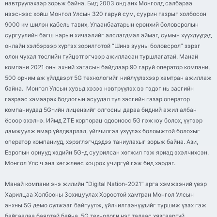
нэвтрүүлэхээр зорьж байна. Бид 2003 онд анх Монголд салбараа
нээснээс хойш Монгол Улсын 320 гаруй сум, суурин газрыг холбосон
9000 км шилэн кабель тавих, Улаанбаатарын ерөнхий боловсролын
сургуулийн багш нарын хичээлийг алслагдмал аймаг, сумын хүүхдүүдэд
онлайн хэлбэрээр хүргэх зорилготой “Шинэ зууны боловсрол” зэрэг
олон чухал төслийн гүйцэтгэгчээр ажилласан туршлагатай. Манай
компани 2021 оны эхний хагасын байдлаар 90 гаруй оператор компани,
500 орчим аж үйлдвэрт 5G технологийг нийлүүлэхээр хамтран ажиллаж
байна. Монгол Улсын хувьд хэзээ нэвтрүүлэх вэ гэдэг нь засгийн
газраас хамаарах бодлогын асуудал тул засгийн газар оператор
компаниудад 5G-ийн лицензийг олгосны дараа бидний ажил албан
ёсоор эхэлнэ. Иймд ZTE корпорац одооноос 5G гэж юу болох, үүгээр
дамжуулж ямар үйлдвэрлэл, үйлчилгээ үзүүлэх боломжтой болохыг
оператор компаниуд, хэрэглэгчдэдээ таниулахыг зорьж байна. Ази,
Европын орнууд хэдийн 5G-д суурилсан хөгжил гэж яриад эхэлчихсэн.
Монгол Улс ч энэ хөгжлөөс хоцрох учиргүй гэж бид хардаг.
Манай компани энэ жилийн “Digital Nation-2021” арга хэмжээний үеэр
Харилцаа Холбооны Зохицуулах Хороотой хамтран Монгол Улсын
анхны 5G демо сүлжээг байгуулж, үйлчилгээнүүдийг туршиж үзэх гэж
байгаадаа баяртай байна. 5G технологи нэг талаас хязгааргүй