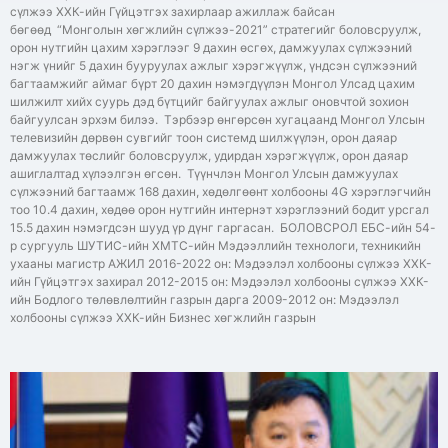
сүлжээ ХХК-ийн Гүйцэтгэх захирлаар ажиллаж байсан
бөгөөд “Монголын хөгжлийн сүлжээ-2021” стратегийг боловсруулж,
орон нутгийн цахим хэрэглээг 9 дахин өсгөх, дамжуулах сүлжээний
нэгж үнийг 5 дахин бууруулах ажлыг хэрэгжүүлж, үндсэн сүлжээний
багтаамжийг аймаг бүрт 20 дахин нэмэгдүүлэн Монгол Улсад цахим
шилжилт хийх суурь дэд бүтцийг байгуулах ажлыг оновчтой зохион
байгуулсан эрхэм билээ. Тэрбээр өнгөрсөн хугацаанд Монгол Улсын
телевизийн дөрвөн сувгийг тоон системд шилжүүлэн, орон даяар
дамжуулах төслийг боловсруулж, удирдан хэрэгжүүлж, орон даяар
ашиглалтад хүлээлгэн өгсөн. Түүнчлэн Монгол Улсын дамжуулах
сүлжээний багтаамж 168 дахин, хөдөлгөөнт холбооны 4G хэрэглэгчийн
тоо 10.4 дахин, хөдөө орон нутгийн интернэт хэрэглээний бодит урсгал
15.5 дахин нэмэгдсэн шууд үр дүнг гаргасан. БОЛОВСРОЛ ЕБС-ийн 54-
р сургууль ШУТИС-ийн ХМТС-ийн Мэдээллийн технологи, техникийн
ухааны магистр АЖИЛ 2016-2022 он: Мэдээлэл холбооны сүлжээ ХХК-
ийн Гүйцэтгэх захирал 2012-2015 он: Мэдээлэл холбооны сүлжээ ХХК-
ийн Бодлого төлөвлөлтийн газрын дарга 2009-2012 он: Мэдээлэл
холбооны сүлжээ ХХК-ийн Бизнес хөгжлийн газрын