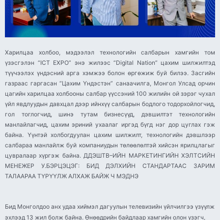
Харилцаа холбоо, мэдээлэл технологийн салбарын хамгийн том
үзэсгэлэн “ICT EXPO” энэ жилээс “Digital Nation” цахим шилжилтэд
түүчээлэх үндэсний арга хэмжээ болон өргөжиж буй билээ. Засгийн
газраас гаргасан “Цахим Үндэстэн” санаачилга, Монгол Улсад орчин
цагийн харилцаа холбооны салбар үүссэний 100 жилийн ой зэрэг чухал
үйл явдлуудын давхцал дээр ийнхүү салбарын бодлого тодорхойлогчид,
гол тоглогчид, шинэ тутам бизнесүүд, дэвшилтэт технологийн
манлайлагчид, цахим эриний ухаалаг иргэд бүгд нэг дор цуглах гэж
байна. Үүнтэй холбогдуулан цахим шилжилт, технологийн дэвшлээр
салбараа манлайлж буй компаниудын төлөөлөлтэй хийсэн ярилцлагыг
цувралаар хүргэж байна. ДДЭШТВ–ИЙН МАРКЕТИНГИЙН ХЭЛТСИЙН
МЕНЕЖЕР У.БЭРЦЭЦЭГ: БИД ДЭЛХИЙН СТАНДАРТААС ЗАРИМ
ТАЛААРАА ТҮРҮҮЛЖ АЛХАЖ БАЙЖ Ч МЭДНЭ
Бид Монголдоо анх удаа хиймэл дагуулын телевизийн үйлчилгээ үзүүлж
эхлээд 13 жил болж байна. Өнөөдрийн байдлаар хамгийн олон үзэгч,