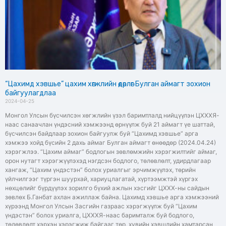
“Цахимд хэвшье” цахим хөгжлийн өдөрлөг Булган аймагт зохион
байгуулагдлаа
2024-04-25
Монгол Улсын бүсчилсэн хөгжлийн үзэл баримтлалд нийцүүлэн ЦХХХЯ-
наас санаачлан үндэсний хэмжээнд өрнүүлж буй 21 аймагт үе шаттай,
бүсчилсэн байдлаар зохион байгуулж буй “Цахимд хэвшье” арга
хэмжээ хойд бүсийн 2 дахь аймаг Булган аймагт өнөөдөр (2024.04.24)
хэрэгжлээ. “Цахим аймаг” бодлогын зөвлөмжийн хэрэгжилтийг аймаг,
орон нутагт хэрэгжүүлэхэд нэгдсэн бодлого, төлөвлөлт, удирдлагаар
хангаж, “Цахим үндэстэн” болох уриалгыг эрчимжүүлэх, төрийн
үйлчилгээг түргэн шуурхай, хариуцлагатай, хүртээмжтэй хүргэх
нөхцөлийг бүрдүүлэх зорилго бүхий ажлын хэсгийг ЦХХХ-ны сайдын
зөвлөх Б.Ганбат ахлан ажиллаж байна. Цахимд хэвшье арга хэмжээний
хүрээнд Монгол Улсын Засгийн газраас хэрэгжүүлж буй “Цахим
үндэстэн” болох уриалга, ЦХХХЯ-наас баримталж буй бодлого,
төлөвлөлт хэрхэн хэрэгжиж байгааг төр, хувийн хэвшлийн хамтарсан