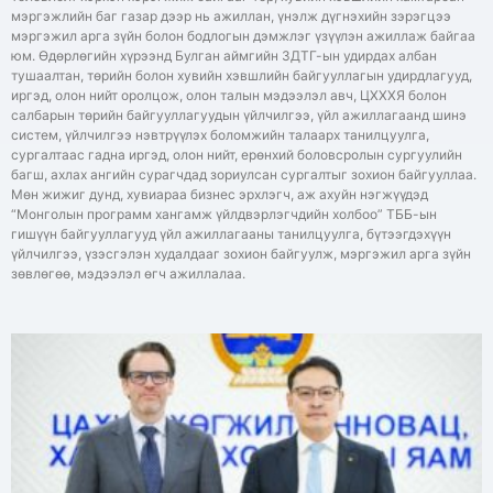
мэргэжлийн баг газар дээр нь ажиллан, үнэлж дүгнэхийн зэрэгцээ
мэргэжил арга зүйн болон бодлогын дэмжлэг үзүүлэн ажиллаж байгаа
юм. Өдөрлөгийн хүрээнд Булган аймгийн ЗДТГ-ын удирдах албан
тушаалтан, төрийн болон хувийн хэвшлийн байгууллагын удирдлагууд,
иргэд, олон нийт оролцож, олон талын мэдээлэл авч, ЦХХХЯ болон
салбарын төрийн байгууллагуудын үйлчилгээ, үйл ажиллагаанд шинэ
систем, үйлчилгээ нэвтрүүлэх боломжийн талаарх танилцуулга,
сургалтаас гадна иргэд, олон нийт, ерөнхий боловсролын сургуулийн
багш, ахлах ангийн сурагчдад зориулсан сургалтыг зохион байгууллаа.
Мөн жижиг дунд, хувиараа бизнес эрхлэгч, аж ахуйн нэгжүүдэд
“Монголын программ хангамж үйлдвэрлэгчдийн холбоо” ТББ-ын
гишүүн байгууллагууд үйл ажиллагааны танилцуулга, бүтээгдэхүүн
үйлчилгээ, үзэсгэлэн худалдааг зохион байгуулж, мэргэжил арга зүйн
зөвлөгөө, мэдээлэл өгч ажиллалаа.