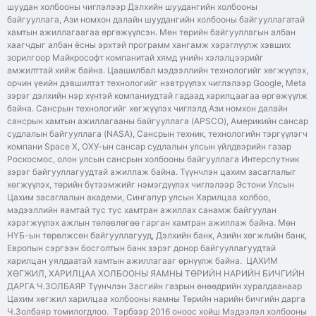
шуудан холбооны чиглэлээр Дэлхийн шуудангийн холбооны
байгууллага, Ази номхон далайн шуудангийн холбооны байгууллагатай
хамтын ажиллагаагаа өргөжүүлсэн. Мөн төрийн байгууллагын албан
хаагчдыг албан ёсны эрхтэй программ хангамж хэрэглүүлж хэвших
зорилгоор Майкрософт компанитай хямд үнийн хэлэлцээрийг
амжилттай хийж байна. Цаашилбал мэдээллийн технологийг хөгжүүлэх,
орчин үеийн дэвшилтэт технологийг нэвтрүүлэх чиглэлээр Google, Meta
зэрэг дэлхийн нэр хүнтэй компаниудтай гадаад харилцаагаа өргөжүүлж
байна. Сансрын технологийг хөгжүүлэх чиглэлд Ази номхон далайн
сансрын хамтын ажиллагааны байгууллага (APSCO), Америкийн сансар
судлалын байгууллага (NASA), Сансрын техник, технологийн тэргүүлэгч
компани Space X, ОХУ-ын сансар судлалын улсын үйлдвэрийн газар
Роскосмос, олон улсын сансрын холбооны байгууллага Интерспутник
зэрэг байгууллагуудтай ажиллаж байна. Түүнчлэн цахим засаглалыг
хөгжүүлэх, төрийн бүтээмжийг нэмэгдүүлэх чиглэлээр Эстони Улсын
Цахим засаглалын академи, Сингапур улсын Харилцаа холбоо,
мэдээллийн яамтай тус тус хамтран ажиллах санамж байгуулан
хэрэгжүүлэх ажлын төлөвлөгөө гарган хамтран ажиллаж байна. Мөн
НҮБ-ын төрөлжсөн байгууллагууд, Дэлхийн банк, Азийн хөгжлийн банк,
Европын сэргээн босголтын банк зэрэг донор байгууллагуудтай
харилцан уялдаатай хамтын ажиллагааг өрнүүлж байна. ЦАХИМ
ХӨГЖИЛ, ХАРИЛЦАА ХОЛБООНЫ ЯАМНЫ ТӨРИЙН НАРИЙН БИЧГИЙН
ДАРГА Ч.ЗОЛБАЯР Түүнчлэн Засгийн газрын өнөөдрийн хуралдаанаар
Цахим хөгжил харилцаа холбооны яамны Төрийн нарийн бичгийн дарга
Ч.Золбаяр томилогдлоо. Тэрбээр 2016 оноос хойш Мэдээлэл холбооны