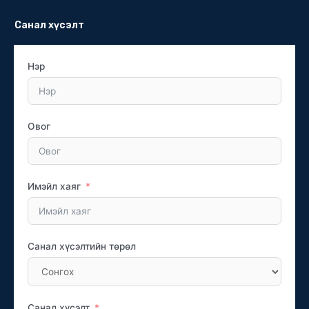
Санал хүсэлт
Нэр
Овог
Имэйл хаяг
Санал хүсэлтийн төрөл
Санал хүсэлт