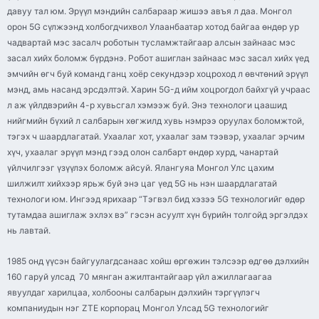
давуу тал юм. Эрүүл мэндийн салбараар жишээ авъя л даа. Монгол
орон 5G сүлжээнд холбогдчихвол Улаанбаатар хотод байгаа өндөр ур
чадвартай мэс засалч роботын тусламжтайгаар алсын зайнаас мэс
засал хийх боломж бүрдэнэ. Робот ашиглан зайнаас мэс засал хийх үед
эмчийн өгч буй команд ганц хоёр секундээр хоцроход л өвчтөний эрүүл
мэнд, амь насанд эрсдэлтэй. Харин 5G-д ийм хоцрогдол байхгүй учраас
л аж үйлдвэрийн 4-р хувьсгал хэмээж буй. Энэ технологи цаашид
нийгмийн бүхий л салбарын хөгжилд хувь нэмрээ оруулах боломжтой,
тэгэх ч шаардлагатай. Ухаалаг хот, ухаалаг зам тээвэр, ухаалаг эрчим
хүч, ухаалаг эрүүл мэнд гээд олон салбарт өндөр хурд, чанартай
үйлчилгээг үзүүлэх боломж айсуй. Ялангуяа Монгол Улс цахим
шилжилт хийхээр ярьж буй энэ цаг үед 5G нь нэн шаардлагатай
технологи юм. Ингээд ярихаар “Тэгвэл бид хэзээ 5G технологийг өдөр
тутамдаа ашиглаж эхлэх вэ” гэсэн асуулт хүн бүрийн толгойд эргэлдэх
нь лавтай.
1985 онд үүсэн байгуулагдсанаас хойш өргөжин тэлсээр өдгөө дэлхийн
160 гаруй улсад 70 мянган ажилтантайгаар үйл ажиллагаагаа
явуулдаг харилцаа, холбооны салбарын дэлхийн тэргүүлэгч
компаниудын нэг ZTE корпорац Монгол Улсад 5G технологийг