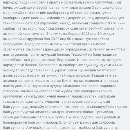
өдрүүдэд Үндэсний соёл, амралтын хүрээлэнд зохион байгуулав. Код
бичих охидын хөтөлбөрийг санаачилж хэрэгжүүлэв Харилцаа холбоо,
мэдээллийн технологийн салбарын хүний нөөцийг нэмэгдүүлэх,
салбарын хүний нөөцийн хүйсийн тэнцвэрийг хангах, ирээдүй хойч үеэ
технологийн салбарт дурлуулах, хүүхэд залуусын сонирхлыг ХХМТ-ийн
салбарт татах зорилгоор “Код бичих охидын хөтөлбөр”-ийг санаачилж
амжилттай хэрэгжүүлэв. Энэхүү хөтөлбөрөөр 2021 онд 30 охидыг
амжилттай хамруулсан бол 2022 онд 50 охидыг тус хөтөлбөрт
хамруулсан. Бусад салбарын хөгжлийг төсөл арга хэмжээг
хэрэгжүүлэв Засгийн газрын цахим хуралдааны системийг амжилттай
нэвтрүүлснээр түргэн шуурхай болсон. Үндэсний их баяр наадмын
тасалбарыг анх удаа цахимаар борлуулав. Ингэснээр иргэд хүндрэл
чирэгдэлгүй болсон. Боловсролын салбарт иргэдийн дунд хамгийн их
бухимдал үүсгэдэг байсан цэцэрлэг болон 1-р ангийн бүртгэлийг
цахимаар бүртгэх ажлыг амжилттай хэрэгжүүлсэн. Гадаад хамтын
ажиллагааг шинэ түвшинд гаргав Шинэ техник технологи, инновац
нэвтрүүлэх, сайн туршлага судлах, мэдээлэл технологи, харилцаа
холбооны хамтын ажиллагааг хөгжүүлэх, тус салбарын хөрөнгө
оруулалтыг нэмэгдүүлэх, хүний нөөцийг чадавхжуулах, салбарын
гадаад харилцааг шинэ түвшинд гаргах зорилгоор олон улсын
байгууллагууд, дэлхийд тэргүүлэгч технологийн компаниуд болон донор
байгууллагуудтай идэвхтэй хамтран ажиллаж байна. Тухайлбал,
харилцаа холбооны салбарын хууль эрх зүй, бодлого, зохицуулалтыг
боловсронгуй болгох чиглэлээр Олон Улсын цахилгаан холбооны
байгууллага, Ази номхон далайн цахилгаан холбооны байгууллага,