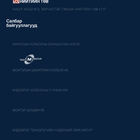
КИБЕР ХАЛДЛАГА, ЗӨРЧИЛТЭЙ ТЭМЦЭХ НИЙТИЙН ТӨВ УТҮГ
Салбар
байгууллагууд
ХАРИЛЦАА ХОЛБООНЫ ЗОХИЦУУЛАХ ХОРОО
МОНГОЛЫН ЦАХИЛГААН ХОЛБОО ХК
МЭДЭЭЛЭЛ ХОЛБООНЫ СҮЛЖЭЭ ХХК
МОНГОЛ ШУУДАН ХК
МЭДЭЭЛЭЛ ТЕХНОЛОГИЙН ҮНДЭСНИЙ ПАРК ААТУҮГ