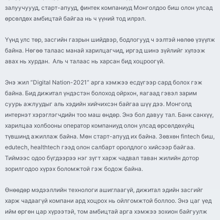
залуучуууд, старт-апууд, финтек компаниуд Монголдоо биш олон улсад
өрсөлдөх амбицтай байгаа нь ч үүний тод илрэл.
Үүнд улс төр, засгийн газрын шийдвэр, бодлогууд ч ээлтэй нөлөө үзүүлж
байна. Нөгөө талаас манай харилцагчид, иргэд шинэ зүйлийг хүлээж
авах нь хурдан. Аль ч талаас нь харсан бид хоцроогүй.
Энэ жил “Digital Nation-2021” арга хэмжээ есдүгээр сард болох гэж
байна. Бид дижитал үндэстэн болоход ойрхон, яагаад гэвэл зарим
суурь ажлуудыг аль хэдийн хийчихсэн байгаа шүү дээ. Монголд
интернэт хэрэглэгчдийн тоо маш өндөр. Энэ бол давуу тал. Банк санхүү,
харилцаа холбооны оператор компаниуд олон улсад өрсөлдөхүйц
түвшинд ажиллаж байна. Мөн старт-апууд их байна. Зөвхөн fintech биш,
edutech, healthtech гээд олон салбарт оролдлого хийсээр байгаа.
Тиймээс одоо бүгдээрээ нэг зүгт харж чадвал таван жилийн дотор
зорилгодоо хүрэх боломжтой гэж бодож байна.
Өнөөдөр мэдээллийн технологи ашиглаагүй, дижитал эдийн засгийг
харж чадаагүй компани ард хоцрох нь ойлгомжтой боллоо. Энэ цаг үед
ийм өргөн цар хүрээтэй, том амбицтай арга хэмжээ зохион байгуулж