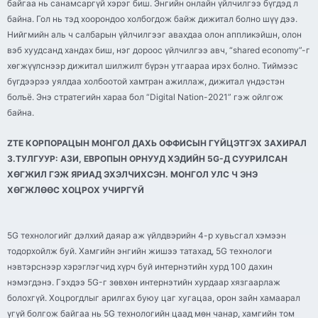
байгаа нь санамсаргүй хэрэг биш. Энгийн онлайн үйлчилгээ бүгдэд л
байна. Гол нь тэд хоорондоо холбогдож байж дижитал болно шүү дээ.
Нийгмийн аль ч салбарын үйлчилгээг авахдаа олон аппликэйшн, олон
вэб хуудсанд хандах биш, нэг дороос үйлчилгээ авч, “shared economy”-г
хөгжүүлснээр дижитал шилжилт бүрэн утгаараа ирэх болно. Тиймээс
бүгдээрээ уялдаа холбоотой хамтран ажиллаж, дижитал үндэстэн
болъё. Энэ стратегийн хараа бол “Digital Nation-2021” гэж ойлгож
байна.
ZTE КОРПОРАЦЫН МОНГОЛ ДАХЬ ОФФИСЫН ГҮЙЦЭТГЭХ ЗАХИРАЛ
З.ТУЛГУУР: АЗИ, ЕВРОПЫН ОРНУУД ХЭДИЙН 5G-Д СУУРИЛСАН
ХӨГЖИЛ ГЭЖ ЯРИАД ЭХЭЛЧИХСЭН. МОНГОЛ УЛС Ч ЭНЭ
ХӨГЖЛӨӨС ХОЦРОХ УЧИРГҮЙ
5G технологийг дэлхий даяар аж үйлдвэрийн 4-р хувьсгал хэмээн
тодорхойлж буй. Хамгийн энгийн жишээ татахад, 5G технологи
нэвтэрснээр хэрэглэгчид хүрч буй интернэтийн хурд 100 дахин
нэмэгдэнэ. Гэхдээ 5G-г зөвхөн интернэтийн хурдаар хязгаарлаж
болохгүй. Хоцрогдлыг арилгах буюу цаг хугацаа, орон зайн хамаарал
үгүй болгож байгаа нь 5G технологийн цаад мөн чанар, хамгийн том