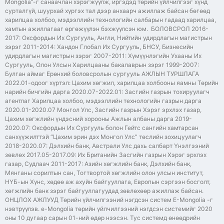
Mongolia”-г санаачлан хэрэгжүүлж, иргэдэд төрийн үйлчилгээг хүнд
сурталгүй, шуурхай хүргэх тал дээр анхаарч ажиллаж байсан бөгөөд
харилцаа холбоо, мэдээллийн технологийн салбарын гадаад харилцаа,
хамтын ажиллагааг өргөжүүлэн бэхжүүлсэн юм. БОЛОВСРОЛ 2016-
2017: Оксфордын Их Сургууль, Англи, Нийтийн удирдлагын магистрын
зэрэг 2011-2014: Хандон Глобал Их Сургууль, БНСУ, Бизнесийн
удирдлагын магистрын зэрэг 2007-2011: Хүмүүнлэгийн Ухааны Их
Сургууль, Олон Улсын Харилцааны бакалаврын зэрэг 1999-2007:
Булган аймаг Ерөнхий боловсролын сургууль АЖЛЫН ТУРШЛАГА
2022.01-одоог хүртэл: Цахим хөгжил, харилцаа холбооны яамны Төрийн
нарийн бичгийн дарга 2020.07-2022.01: Засгийн газрын тохируулагч
агентлаг Харилцаа холбоо, мэдээллийн технологийн газрын дарга
2020.01-2020.07 Монгол Улс, Засгийн газрын Хэрэг эрхлэх газар,
Цахим хөгжлийн үндэсний хорооны Ажлын албаны дарга 2019-
2020.07: Оксфордын Их Сургууль болон Гейтс сангийн хамтарсан
санхүүжилттэй “Цахим эрин дэх Монгол Улс” төслийн зохицуулагч
2018-2020.07: Дэлхийн банк, Австрали Улс дахь салбарт Үнэлгээний
зөвлөх 2017.05-2017.09: Их Британийн Засгийн газрын Хэрэг эрхлэх
газар, Судлаач 2011-2017: Азийн хөгжлийн банк, Дэлхийн банк,
Мянганы сорилтын сан, Тогтвортой хөгжлийн олон улсын институт,
НҮБ-ын Хүнс, хөдөө аж ахуйн байгууллага, Европын сэргээн босголт,
хөгжлийн банк зэрэг байгууллагуудад зөвлөхөөр ажиллаж байсан.
ОНЦЛОХ АЖЛУУД Төрийн үйлчилгээний нэгдсэн систем E-Mongolia -г
нэвтрүүлэв. e-Mongolia төрийн үйлчилгээний нэгдсэн системийг 2020
оны 10 дугаар сарын 01-ний өдөр нээсэн. Тус системд өнөөдрийн