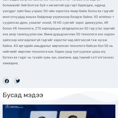
боломжийг бий болгож буй ч нөгөөтэйгүүр гарт баригдаж, нүдэнд
үзэгддэг зүйл биш учраас 5G-ийн хэрэглээ ямар байж болох вэ гэдгийг
монголчуудад жишээ байдлаар үзүүлэхээр бэлдэж байна. 5G wireless-т
суурилсан дрон, ухаалаг нохой, 16 HD сувгийг зэрэг дамжуулах, AR
болон VR технологи, ZTE корпорацын үйлдвэрлэсэн 5G гар утас зэргийг
энэ үеэр танилцуулах юм. Өмнө дурьдсанчлан 5G технологи энэ хэдхэн
зүйлсээр хязгаарлахгүй гэдгийг хэрэглэгчид ойлгоосой гэж хүсэж
байна. 4G иргэдийн амьдралыг өөрчилсөн технологи байсан бол 5G нь
нийгмийг өөрчлөх технологи юм. Харин үүнд тулгуурлаж цааш юу
бүтээх вэ гэдэг нь тухайн хувь хүн, компани, ард түмний сэтгэлгээнээс
хамаарна.
Бусад мэдээ