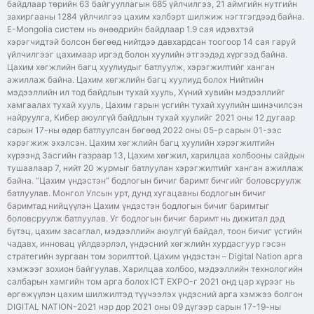
байдлаар төрийн 63 байгууллагын 685 үйлчилгээ, 21 аймгийн нутгийн
захиргааны 1284 үйлчилгээ цахим хэлбэрт шилжиж нэгтгэгдээд байна.
E-Mongolia систем нь өнөөдрийн байдлаар 1.9 сая идэвхтэй
хэрэгчидтэй болсон бөгөөд нийтдээ давхардсан тоогоор 14 сая гаруй
үйлчилгээг цахимаар иргэд болон хуулийн этгээдэд хүргээд байна.
Цахим хөгжлийн багц хуулиудыг батлуулж, хэрэгжилтийг ханган
ажиллаж байна. Цахим хөгжлийн багц хуулиуд болох Нийтийн
мэдээллийн ил тод байдлын тухай хууль, Хүний хувийн мэдээллийг
хамгаалах тухай хууль, Цахим гарын үсгийн тухай хуулийн шинэчилсэн
найруулга, Кибер аюулгүй байдлын тухай хуулийг 2021 оны 12 дугаар
сарын 17-ны өдөр батлуулсан бөгөөд 2022 оны 05-р сарын 01-ээс
хэрэгжиж эхэлсэн. Цахим хөгжлийн багц хуулийн хэрэгжилтийн
хүрээнд Засгийн газраар 13, Цахим хөгжил, харилцаа холбооны сайдын
тушаалаар 7, нийт 20 журмыг батлуулан хэрэгжилтийг ханган ажиллаж
байна. “Цахим үндэстэн” бодлогын бичиг баримт бичгийг боловсруулж
батлуулав. Монгол Улсын урт, дунд хугацааны бодлогын бичиг
баримтад нийцүүлэн Цахим үндэстэн бодлогын бичиг баримтыг
боловсруулж батлуулав. Уг бодлогын бичиг баримт нь дижитал дэд
бүтэц, цахим засаглал, мэдээллийн аюулгүй байдал, тоон бичиг үсгийн
чадавх, инновац үйлдвэрлэл, үндэсний хөгжлийн хурдасгуур гэсэн
стратегийн зургаан том зорилттой. Цахим үндэстэн – Digital Nation арга
хэмжээг зохион байгуулав. Харилцаа холбоо, мэдээллийн технологийн
салбарын хамгийн том арга болох ICT EXPO-г 2021 онд цар хүрээг нь
өргөжүүлэн цахим шилжилтэд түүчээлэх үндэсний арга хэмжээ болгон
DIGITAL NATION-2021 нэр дор 2021 оны 09 дүгээр сарын 17-19-ны