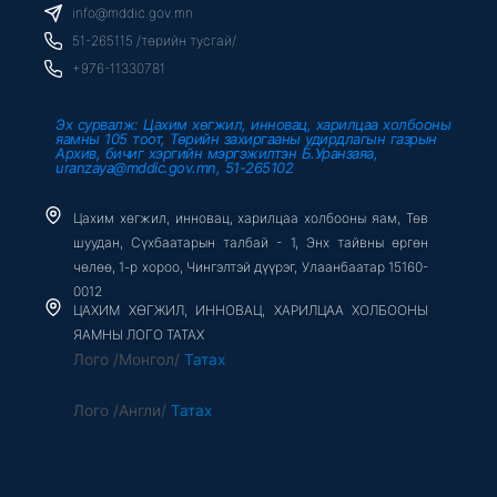
o
r
e
info@mddic.gov.mn
k
-
51-265115 /төрийн тусгай/
f
+976-11330781
Эх сурвалж: Цахим хөгжил, инновац, харилцаа холбооны
яамны 105 тоот, Төрийн захиргааны удирдлагын газрын
Архив, бичиг хэргийн мэргэжилтэн Б.Уранзаяа,
uranzaya@mddic.gov.mn, 51-265102
Цахим хөгжил, инновац, харилцаа холбооны яам, Төв
шуудан, Сүхбаатарын талбай - 1, Энх тайвны өргөн
чөлөө, 1-р хороо, Чингэлтэй дүүрэг, Улаанбаатар 15160-
0012
ЦАХИМ ХӨГЖИЛ, ИННОВАЦ, ХАРИЛЦАА ХОЛБООНЫ
ЯАМНЫ ЛОГО ТАТАХ
Лого /Монгол/
Татах
Лого /Англи/
Татах