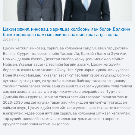
Цахим хөгжил, инновац, харилцаа холбооны яам болон Дэлхийн
банк хоорондын хамтын ажиллагаа шинэ шатанд гарлаа
2025-11-18
Цахим хөгжил, инновац, харилцаа холбооны сайд Э.Батшугар Дэлхийн
Банкны Суурин төлөөлөгч ноён Таехюн Ли, Дэлхийн Банкны Зүүн Ази,
Номхон далайн бүсийн Дижитал салбар хариуцсан менежер Жэймс
Нойман, Ухаалаг засаг-2 төслийн багийн ахлагч, Цахим хөгжлийн
бодлогын ахлах мэргэжилтэн Сиоу Чев Куек нарыг хүлээн авч уулзлаа.
Ноён Жэймс Нойман: “Ухаалаг засаг-2” төслийг хэрэгжүүлэхэд богино
хугацаанд ахиц гарч, үр дүнтэй ажиллаж байгаад талархалж,цаашид
төслийг төлөвлөгөөт хугацаанд үр ашигтай хэрэгжүүлэхийн тулд талууд
хамтын ажиллагаагаа улам эрчимжүүлэхээ илэрхийллээ. Түүнчлэн
Дэлхийн банк групп нь Монгол Улсын засгийн газраас “Монгол Улсыг
2026-2030 онд хөгжүүлэх таван жилийн үндсэн чиглэл”-д тусгагдсан
хиймэл оюун, Цахим эдийн засгийг хөгжүүлэх, шинэ техник технологийг
нэвтрүүлэх, хөдөө орон нутгийн харилцаа холбооны сүлжээг хөгжүүлэх,
төр хувийн хэвшлийн хамтын ажиллагааг дэмжих зэрэгт хөрөнгө
оруулалт хийх боломжтойг онцоллоо.