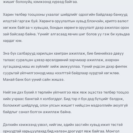
жишиг болохуйц хэмжээнд хүрээд байгаа.
Харин төлбөр тооцооны ухаалаг шийдлийг одоогийн байдлаар банкууд
илүүтэй гаргаж буй. Хөрөнгө оруулалтын хувьд блокчэйн, крипто валют
хөгжиж байгаа ч хувьцаа, бондын хөрөнгө оруулалт дээр ажиллах орон
зай байсаар байна. Үүнийг алгасаад явчих шиг болов уу гэж би хувьдаа
хардаг юм.
Энэ бүх салбарууд харилцан хамтран ажиллаж, бие биенийхээ давуу
талаас суралцан цэвэр өрсөлдөөний зарчмаар ажиллаж, ахархан
хугацаанд маш их зүйлийг хийж амжууллаа. Үүний үндсэн дээр финтек
суурьтай үйлчилгээнүүд маш нээлттэй байдлаар хурдтай хөгжлөө.
Манай банк бол үүний сайн жишээ.
Нийгэм дэх бүхий л төрлийн үйлчилгээ явж явж эцэстээ төлбөр тооцоо
хийх учраас банктай л холбогддог. Бид тэр л бүх дэд бүтцийг бэлдэж,
боломжит шийдлүүд, олон улсын жишигт нийцсэн мэдээллийн аюулгүй
байдлыг санал болгон ажиллаж байна.
Дэлхийн хэмжээнд үзвэл, нийгэм, эдийн засгийн хувьд ижил төстэй
орнуудтай харьцуулахад бид нэлээн дээгүүрт явж байгаа. Монгол