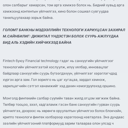
олон салбарыг хамарсан, том арга хэмжээ болох нь. Бидний хувьд арга
хэмжээнд контентын үйлчилгээ, кино болон сошиал сувгуудаа
танилцуулахаар зорьж байна.
ГОЛОМТ БАНКНЫ МЭДЭЭЛЛИЙН ТЕХНОЛОГИ ХАРИУЦСАН ЗАХИРАЛ
М.САЙНБИЛИГ: ДИЖИТАЛ ҮНДЭСТЭН БОЛОХ СУУРЬ АЖЛУУДАА
БИД АЛЬ ХЭДИЙН ХИЙЧИХЭЭД БАЙНА
Fintech буюу Financial technology гэдэг нь санхүүгийн үйлчилгээг
технологийн үйлчилгээтэй хослуулж, илүү хялбар, инновацлаг
байдлаар санхүүгийн суурь бүтээгдэхүүн, үйлчилгээг хэрэглэгчдэд
хүргэх арга зам. Гол зорилго нь цаг хугацаа, зардал хэмнэж,
харилцагчийн сэтгэл ханамжийг хэд дахин нэмэгдүүлэхэд оршино.
Монголд финтекийн салбар сүүлийн таван жилд огцом хөгжиж байна.
Төлбөр тооцоо, зээл, хадгаламж гэсэн банк санхүүгийн гурван суурь
үйлчилгээ, дээрээс нь хөрөнгө оруулалтын үйлчилгээ болох блокчэйн,
крипто технологи финтек хэлбэрээр хэрэглээнд нэвтэрлээ. Энэ дундаас
зээлийн үйлчилгээний платформууд зарим талаараа олон улсад ч