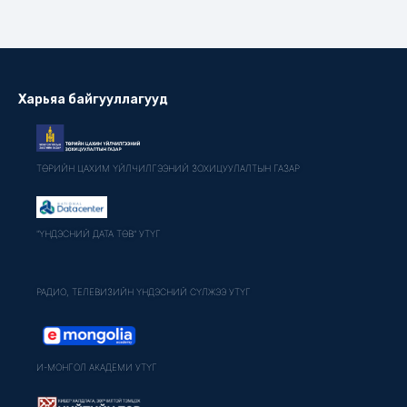
Харьяа байгууллагууд
ТӨРИЙН ЦАХИМ ҮЙЛЧИЛГЭЭНИЙ ЗОХИЦУУЛАЛТЫН ГАЗАР
"ҮНДЭСНИЙ ДАТА ТӨВ" УТҮГ
РАДИО, ТЕЛЕВИЗИЙН ҮНДЭСНИЙ СҮЛЖЭЭ УТҮГ
И-МОНГОЛ АКАДЕМИ УТҮГ