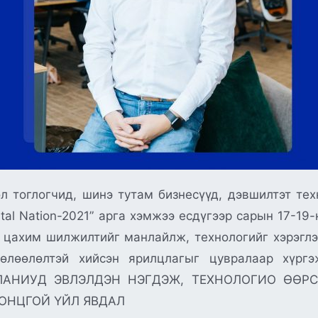
л тоглогчид, шинэ тутам бизнесүүд, дэвшилтэт те
gital Nation-2021” арга хэмжээ есдүгээр сарын 17-1
 цахим шилжилтийг манлайлж, технологийг хэрэглэг
өлөөлөлтэй хийсэн ярилцлагыг цувралаар хүр
ПАНИУД ЭВЛЭЛДЭН НЭГДЭЖ, ТЕХНОЛОГИО ӨӨР
ОНЦГОЙ ҮЙЛ ЯВДАЛ