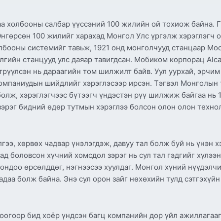
а холбооны салбар үүссэний 100 жилийн ой тохиож байна. Г
Өнгөрсөн 100 жилийг харахад Монгол Улс үргэлж хэрэглэгч о
бооны системийг тавьж, 1921 онд монголчууд станцаар Мос
лгийн станцууд улс даяар тавигдсан. Мобиком корпорац Alc
рүүлсэн нь дараагийн том шилжилт байв. Уул уурхай, эрчим 
ом компаниудын шийдлийг хэрэглэсээр ирсэн. Тэгвэл Монголын
олж, хэрэглэгчээс бүтээгч үндэстэн рүү шилжиж байгаа нь 
n зэрэг бидний өдөр тутмын хэрэглээ болсон олон олон техн
гээ, хөрвөх чадвар үнэлэгдэж, давуу тал болж буй нь үнэн х
д боловсон хүчний хомсдол зэрэг нь сул тал гэдгийг хүлээ
ондоо өрсөлддөг, нэгнээсээ хуулдаг. Монгол хүний нүүдэлчин
даа болж байна. Энэ сул орон зайг нөхөхийн тулд сэтгэхүйн
доогоор бид хоёр үндсэн багц компанийн дор үйл ажиллагаа