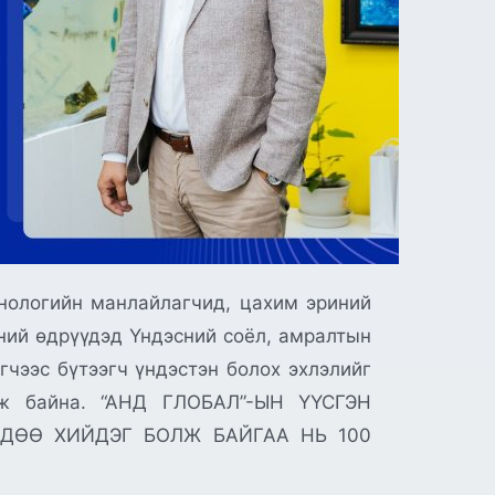
хнологийн манлайлагчид, цахим эриний
9-ний өдрүүдэд Үндэсний соёл, амралтын
чээс бүтээгч үндэстэн болох эхлэлийг
гэж байна. “АНД ГЛОБАЛ”-ЫН ҮҮСГЭН
СДӨӨ ХИЙДЭГ БОЛЖ БАЙГАА НЬ 100