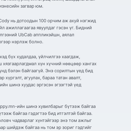
бизнесийн загвар юм.
 Cody нь дотоодын 100 орчим аж ахуй нэгжид
йл ажиллагаагаа явуулдаг гэсэн үг. Бидний
илгээний UbCab аппликэйшн, аялал
ргээр нэрлэж болно.
эд бүх худалдаа, үйлчилгээ хаагдаж,
ш хязгаарлагдмал хүн хүчний нөөцөөр хангах
үнд бэлэн байгаагүй. Энэ сорилтын үед бид
хүргэлт, агуулах, бараа татан авалт,
йн шинэ хуудас эргэсэн эгзэгтэй үед
oppy.mn-ийн шинэ хувилбарыг бүтээж байгаа
тээж байгаа гэдэгтээ бид итгэлтэй байгаа.
боловч чадварлаг хүнтэйгээр энэ том ажлыг
ар шийдэж байгаа нь том эр зориг гэдгийг