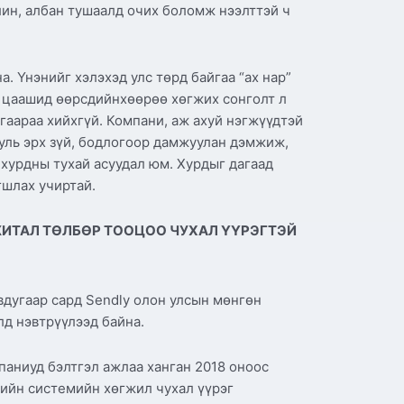
лин, албан тушаалд очих боломж нээлттэй ч
. Үнэнийг хэлэхэд улс төрд байгаа “ах нар”
эн цаашид өөрсдийнхөөрөө хөгжих сонголт л
гаараа хийхгүй. Компани, аж ахуй нэгжүүдтэй
ууль эрх зүй, бодлогоор дамжуулан дэмжиж,
 хурдны тухай асуудал юм. Хурдыг дагаад
агшлах учиртай.
ЖИТАЛ ТӨЛБӨР ТООЦОО ЧУХАЛ ҮҮРЭГТЭЙ
вдугаар сард Sendly олон улсын мөнгөн
лд нэвтрүүлээд байна.
паниуд бэлтгэл ажлаа ханган 2018 оноос
ийн системийн хөгжил чухал үүрэг