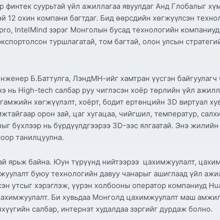
р финтек суурьтай үйл ажиллагаа явуулдаг Анд Глобалыг хү
й 12 охин компани багтдаг. Бид өөрсдийн хөгжүүлсэн техно
llpro, IntelMind зэрэг Монголын бусад технологийн компани
экспортолсон туршлагатай, том багтай, олон улсын стратеги
инженер Б.Баттулга, ЛэндМН-ийг хамтран үүсгэн байгуулагч
э нь High-tech салбар руу чиглэсэн хоёр төрлийн үйл ажилла
амжийн хөгжүүлэлт, хоёрт, бодит ертөнцийн 3D виртуал хувил
жтайгаар орон зай, цаг хугацаа, чийгшил, температур, сал
ыг бүхлээр нь бүрдүүлдгээрээ 3D-ээс ялгаатай. Энэ жилийн D
соор танилцуулна.
ай ярьж байна. Юун түрүүнд нийтээрээ цахимжуулалт, цахим
тжуулалт буюу технологийн давуу чанарыг ашиглаад үйл ажи
эн утсыг хэрэглэж, үүрэн холбооны оператор компаниуд Hu
цахимжуулалт. Би хувьдаа Монголд цахимжуулалт маш амжилт
хүүгийн салбар, интернэт худалдаа зэргийг дурдаж болно.