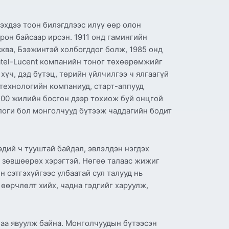
эхдээ тоон билэгдлээс илүү өөр олон
рон байсаар ирсэн. 1911 онд гамингийн
ква, Бээжинтэй холбогддог болж, 1985 онд
atel-Lucent компанийн тоног төхөөрөмжийг
хүч, дэд бүтэц, төрийн үйлчилгээ ч ялгаагүй
 технологийн компаниуд, старт-аппууд
100 жилийн босгон дээр тохиож буй онцгой
ологи бол монголчууд бүтээж чаддагийн бодит
эдий ч тууштай байдал, эвлэлдэн нэгдэх
н зөвшөөрөх хэрэгтэй. Нөгөө талаас жижиг
 сэтгэхүйгээс улбаатай сул талууд нь
 өөрчлөлт хийх, чадна гэдгийг харуулж,
гаа явуулж байна. Монголчуудын бүтээсэн