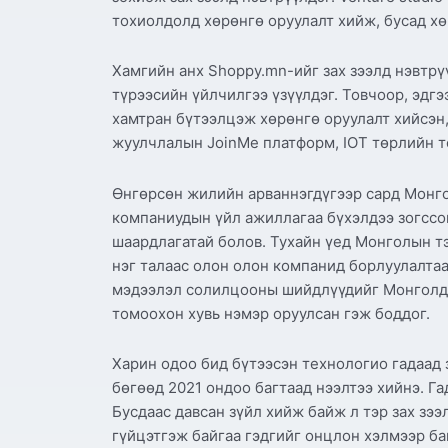
тохиолдолд хөрөнгө оруулалт хийж, бусад хө
Хамгийн анх Shoppy.mn-ийг зах зээлд нэвтрү
түрээсийн үйлчилгээ үзүүлдэг. Товчоор, эдг
хамтран бүтээлцэж хөрөнгө оруулалт хийсэн,
жуулчлалын JoinMe платформ, IOT төрлийн 
Өнгөрсөн жилийн арваннэгдүгээр сард Монго
компаниудын үйл ажиллагаа бүхэлдээ зогссон
шаардлагатай болов. Тухайн үед Монголын тэ
нэг талаас олон олон компанид борлуулалтаа 
мэдээлэл солилцооны шийдлүүдийг Монголдоо
томоохон хувь нэмэр оруулсан гэж боддог.
Харин одоо бид бүтээсэн технологио гадаад 
бөгөөд 2021 ондоо багтаад нээлтээ хийнэ. Га
Бусдаас давсан зүйл хийж байж л тэр зах зэ
гүйцэтгэж байгаа гэдгийг онцлон хэлмээр ба