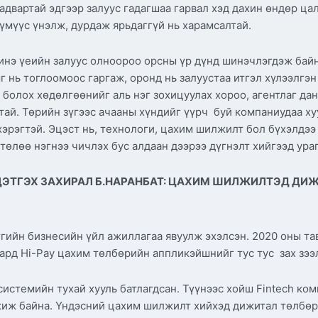
адвартай эдгээр залуус гадагшаа гарвал хэд дахин өндөр ца
хүмүүс үнэлж, дурдаж ярьдаггүй нь харамсалтай.
инэ үеийн залуус олноороо орсны үр дүнд шинэчлэгдэж байна
г нь тоглоомоос гаргаж, оронд нь залуустаа итгэл хүлээлг
болох хөдөлгөөнийг аль нэг зохицуулах хороо, агентлаг дан
тай. Төрийн зүгээс ачааны хүндийг үүрч буй компаниудаа х
эрэгтэй. Эцэст нь, технологи, цахим шилжилт бол бүхэлдээ
 төлөө нэгнээ чичлэх бус алдаан дээрээ дүгнэлт хийгээд ур
ЦЭТГЭХ ЗАХИРАЛ Б.НАРАНБАТ: ЦАХИМ ШИЛЖИЛТЭД ДИ
гийн бизнесийн үйл ажиллагаа явуулж эхэлсэн. 2020 оны та
ард Hi-Pay цахим төлбөрийн аппликэйшнийг тус тус зах зээ
истемийн тухай хууль батлагдсан. Түүнээс хойш Fintech ком
жиж байна. Үндэсний цахим шилжилт хийхэд дижитал төлбөр