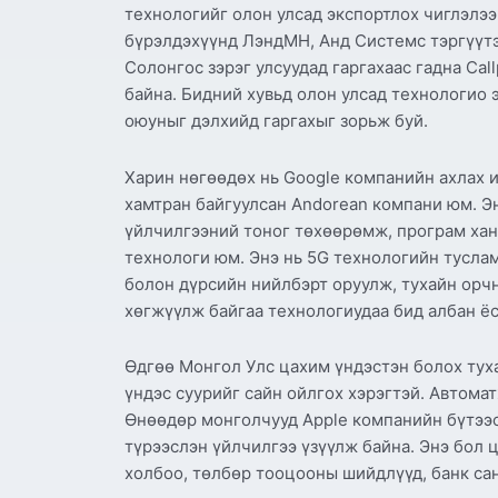
технологийг олон улсад экспортлох чиглэлээ
бүрэлдэхүүнд ЛэндМН, Анд Системс тэргүүтэ
Солонгос зэрэг улсуудад гаргахаас гадна Ca
байна. Бидний хувьд олон улсад технологио 
оюуныг дэлхийд гаргахыг зорьж буй.
Харин нөгөөдөх нь Google компанийн ахлах 
хамтран байгуулсан Andorean компани юм. Эн
үйлчилгээний тоног төхөөрөмж, програм ханг
технологи юм. Энэ нь 5G технологийн туслам
болон дүрсийн нийлбэрт оруулж, тухайн орчн
хөгжүүлж байгаа технологиудаа бид албан ё
Өдгөө Монгол Улс цахим үндэстэн болох тух
үндэс суурийг сайн ойлгох хэрэгтэй. Автома
Өнөөдөр монголчууд Apple компанийн бүтээс
түрээслэн үйлчилгээ үзүүлж байна. Энэ бол 
холбоо, төлбөр тооцооны шийдлүүд, банк сан