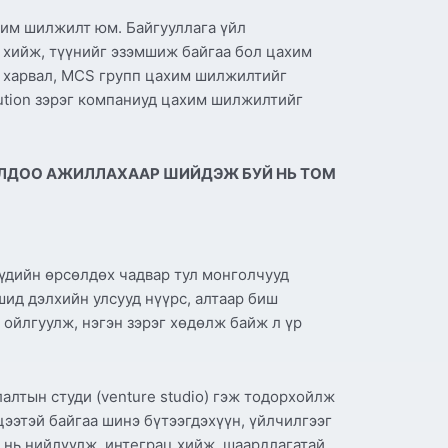
хим шилжилт юм. Байгууллага үйл
 хийж, түүнийг эзэмшиж байгаа бол цахим
р харвал, MCS групп цахим шилжилтийг
olution зэрэг компаниуд цахим шилжилтийг
ГОЛДОО АЖИЛЛАХААР ШИЙДЭЖ БУЙ НЬ ТОМ
нүүдийн өрсөлдөх чадвар тул монголчууд
ид дэлхийн улсууд нүүрс, алтаар биш
 ойлгуулж, нэгэн зэрэг хөдөлж байж л үр
алтын студи (venture studio) гэж тодорхойлж
цээтэй байгаа шинэ бүтээгдэхүүн, үйлчилгээг
д нь нийлүүлж, интеграц хийж, шаардлагатай