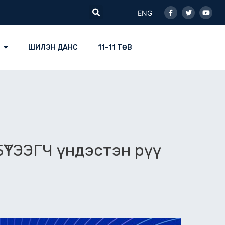
Facebook-
Twitter
Youtu
Search
f
ENG
ШИЛЭН ДАНС
11-11 ТӨВ
БҮТЭЭГЧ үндэстэн рүү