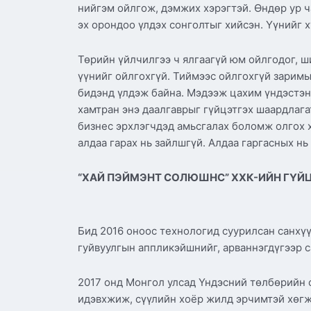
нийгэм ойлгож, дэмжих хэрэгтэй. Өндөр ур ч
эх орондоо үлдэх сонголтыг хийсэн. Үүнийг 
Төрийн үйлчилгээ ч ялгаагүй юм ойлгодог, ш
үүнийг ойлгохгүй. Тиймээс ойлгохгүй заримы
бидэнд үлдэж байна. Мэдээж цахим үндэстэн 
хамтран энэ даалгаврыг гүйцэтгэх шаардлага
бизнес эрхлэгчдэд амьсгалах боломж олгох х
алдаа гарах нь зайлшгүй. Алдаа гаргасных нь
“ХАЙ ПЭЙМЭНТ СОЛЮШНС” ХХК-ИЙН ГҮЙ
Бид 2016 оноос технологид суурилсан санхүү
гуйвуулгын аппликэйшнийг, арваннэгдүгээр с
2017 онд Монгол улсад Үндэсний төлбөрийн с
идэвхжиж, сүүлийн хоёр жилд эрчимтэй хөг