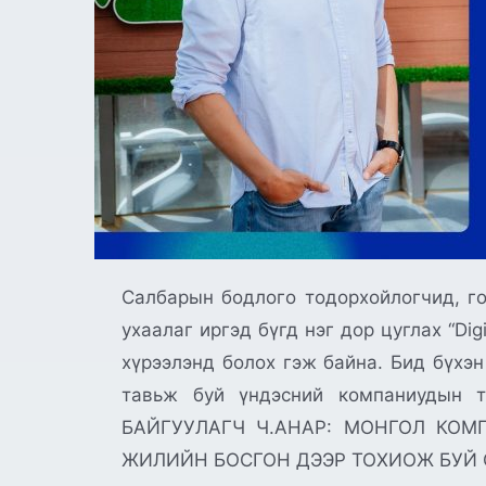
Салбарын бодлого тодорхойлогчид, го
ухаалаг иргэд бүгд нэг дор цуглах “Di
хүрээлэнд болох гэж байна. Бид бүхэн
тавьж буй үндэсний компаниудын т
БАЙГУУЛАГЧ Ч.АНАР: МОНГОЛ КОМ
ЖИЛИЙН БОСГОН ДЭЭР ТОХИОЖ БУЙ 