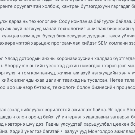
рөнгө оруулагчтай холбож, хамтран бүтээгдэхүүн гаргадаг 
үлж дараа нь технологийн Cody компаниа байгуулж байлаа.
ээр аж ахуй нэгжүүд манай технологийг ашиглаж бизнесийн ү
 хувьцаа эзэмшдэг бусад бизнесүүдээс дурдвал, такси үйлч
төхөөрөмжтэй харьцаж програмчлал хийдэг SEM компани зэ
л Улсад дотоодын анхны коронавирусийн халдвар бүртгэгдэх
. Shoppy.mn энгийн үеэс хэд дахин нэмэгдсэн хэрэгцээг ма
ргүүлэгч том компаниуд, жижиг аж ахуй нэгжүүдийн хэн ч ү
хийж ажилчдынхаа цалинг тавихад нь тусалсан. Нөгөө талаар 
 цоо шинээр бүтээж, технологи болон бизнесийн процесси
зах зээлд нийлүүлэх зорилготой ажиллаж байна. Яг одоо Sh
даадын олон оронд байхгүй интернэт худалдааны загварыг бү
элд нэвтэрнэ шүү дээ. Гадны улсуудтай харьцуулбал цөөхөн 
йна. Хэдий үнэлгээ багатай ч залуучууд Монголдоо ажиллаха