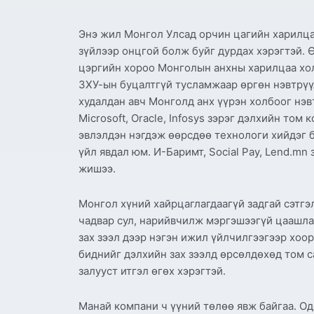
Энэ жил Монгол Улсад орчин цагийн харилца
зүйлээр онцгой болж буйг дурдах хэрэгтэй. 
цэргийн хороо Монголын анхны харилцаа хол
ЗХУ-ын буцалтгүй тусламжаар өргөн нэвтрүү
худалдан авч Монголд анх үүрэн холбоог нэвт
Microsoft, Oracle, Infosys зэрэг дэлхийн т
эвлэлдэн нэгдэж өөрсдөө технологи хийдэг б
үйл явдал юм. И-Баримт, Social Pay, Lend.m
жишээ.
Монгол хүний хайрцаглагдаагүй задгай сэтгэл
чадвар сул, нарийвчилж мэргэшээгүй цаашлаа
зах зээл дээр нэгэн ижил үйлчилгээгээр хоор
биднийг дэлхийн зах зээлд өрсөлдөхөд том са
залууст итгэл өгөх хэрэгтэй.
Манай компани ч үүний төлөө явж байгаа. О