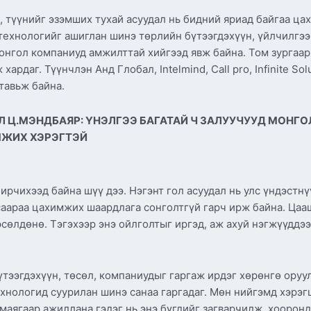
 түүнийг эзэмших тухай асуудал нь бидний яриад байгаа ца
технологийг ашиглан шинэ төрлийн бүтээгдэхүүн, үйлчилгээ
монгол компаниуд амжилттай хийгээд явж байна. Том зургаа
ардаг. Түүнчлэн Анд Глобал, Intelmind, Call pro, Infinite S
тавьж байна.
РАЛ Ц.МЭНДБАЯР: ҮНЭЛГЭЭ БАГАТАЙ Ч ЗАЛУУЧУУД МОН
МЖИХ ХЭРЭГТЭЙ
 ирчихээд байна шүү дээ. Нэгэнт гол асуудал нь улс үндэст
аараа цахимжих шаардлага сонголтгүй гарч ирж байна. Цааш
сөлдөнө. Тэгэхээр энэ ойлголтыг иргэд, аж ахуй нэгжүүддээ
үтээгдэхүүн, төсөл, компаниудыг гаргаж ирдэг хөрөнгө оруул
ехнологид суурилан шинэ санаа гаргадаг. Мөн нийгэмд хэрэг
o маягаар ажиллана гэдэг нь энэ бүгдийг загварчилж, хоорон