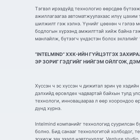
Тэгвэл ирээдүйд технологио өөрсдөө бүтээж,
ажиллагаагаа автоматжуулахаас илүү цахим 
шилжилт гэж хэлнэ. Үүнийг цөөхөн ч гэлээ 
бодлогын хүрээнд амжилттай хийж байна гэж х
манлайлж, бүтээгч үндэстэн болох эхлэлийг 
“INTELMIND” ХХК-ИЙН ГҮЙЦЭТГЭХ ЗАХИ
ЭР ЗОРИГ ГЭДГИЙГ НИЙГЭМ ОЙЛГОЖ, ДЭ
Хүссэн ч эс хүссэн ч дижитал эрин үе хэдийн
дэлхийд өрсөлдөх чадвартай байхын тулд улс
технологи, инновацаараа л өөр хоорондоо өр
дүнд хүрнэ.
Intelmind компанийг технологид суурилсан б
болно. Бид санааг технологитой холбодог, т
зохиож зах зээлд нэвтрүүлдэг. Venture studi