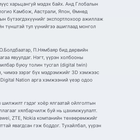
мүүс харьцангуй мэдэх байх. Анд Глобалын
логио Камбож, Австрали, Япон, Өмнөд
удын бүтээгдэхүүнийг экспортлохоор ажиллаж
йн түнштэй тул үүнийгээ ашиглаад монгол
 О.Болдбаатар, П.Нямбаяр бид дөрвийн
гаа явуулдаг. Нэгт, үүрэн холбооны
бар буюу толин тусгал (digital twin)
хи, чимээ зэрэг бүх мэдрэмжийг 3D хэмжээс
igital Nation арга хэмжээний үеэр одоо
 шилжилт гэдэг хоёр ялгаатай ойлголтын
ллагааг хялбарчилж буй нь цахимжуулалт.
awei, ZTE, Nokia компанийн төхөөрөмжийг
тай явагдсан гэж боддог. Тухайлбал, үүрэн