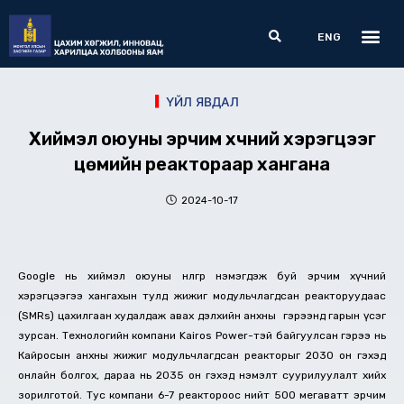
Skip
Me
Search
to
ENG
content
ҮЙЛ ЯВДАЛ
Хиймэл оюуны эрчим хүчний хэрэгцээг
цөмийн реактораар хангана
2024-10-17
Google нь хиймэл оюуны нөлөөгөөр нэмэгдэж буй эрчим хүчний
хэрэгцээгээ хангахын тулд жижиг модульчлагдсан реакторуудаас
(SMRs) цахилгаан худалдаж авах дэлхийн анхны гэрээнд гарын үсэг
зурсан. Технологийн компани Kairos Power-тэй байгуулсан гэрээ нь
Кайросын анхны жижиг модульчлагдсан реакторыг 2030 он гэхэд
онлайн болгох, дараа нь 2035 он гэхэд нэмэлт суурилуулалт хийх
зорилготой. Тус компани 6-7 реактороос нийт 500 мегаватт эрчим