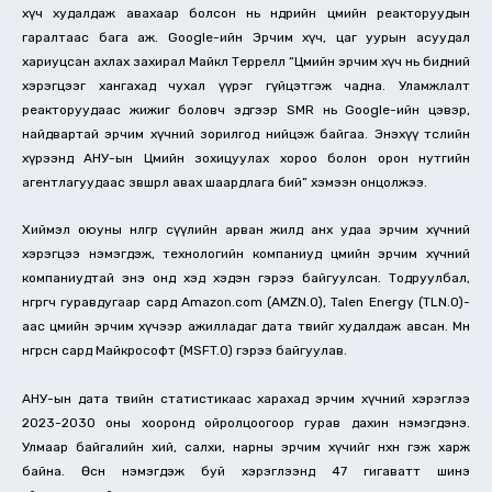
хүч худалдаж авахаар болсон нь өнөөдрийн цөмийн реакторуудын
гаралтаас бага аж. Google-ийн Эрчим хүч, цаг уурын асуудал
хариуцсан ахлах захирал Майкл Террелл “Цөмийн эрчим хүч нь бидний
хэрэгцээг хангахад чухал үүрэг гүйцэтгэж чадна. Уламжлалт
реакторуудаас жижиг боловч эдгээр SMR нь Google-ийн цэвэр,
найдвартай эрчим хүчний зорилгод нийцэж байгаа. Энэхүү төслийн
хүрээнд АНУ-ын Цөмийн зохицуулах хороо болон орон нутгийн
агентлагуудаас зөвшөөрөл авах шаардлага бий” хэмээн онцолжээ.
Хиймэл оюуны нөлөөгөөр сүүлийн арван жилд анх удаа эрчим хүчний
хэрэгцээ нэмэгдэж, технологийн компаниуд цөмийн эрчим хүчний
компаниудтай энэ онд хэд хэдэн гэрээ байгуулсан. Тодруулбал,
өнгөрөгч гуравдугаар сард Amazon.com (AMZN.O), Talen Energy (TLN.O)-
аас цөмийн эрчим хүчээр ажилладаг дата төвийг худалдаж авсан. Мөн
өнгөрсөн сард Майкрософт (MSFT.O) гэрээ байгуулав.
АНУ-ын дата төвийн статистикаас харахад эрчим хүчний хэрэглээ
2023-2030 оны хооронд ойролцоогоор гурав дахин нэмэгдэнэ.
Улмаар байгалийн хий, салхи, нарны эрчим хүчийг нөхнө гэж харж
байна. Өсөн нэмэгдэж буй хэрэглээнд 47 гигаватт шинэ