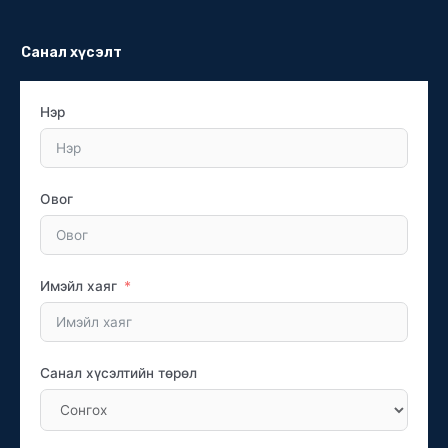
Санал хүсэлт
Нэр
Овог
Имэйл хаяг
Санал хүсэлтийн төрөл