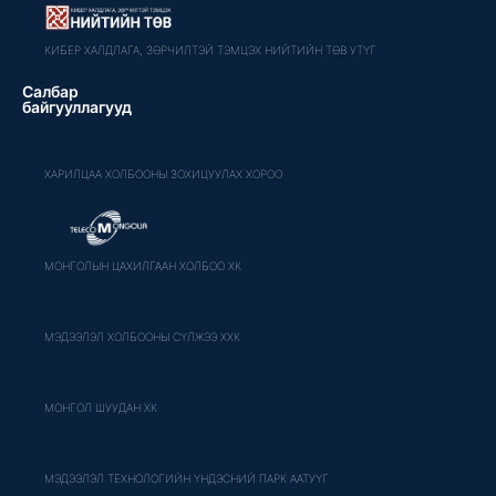
КИБЕР ХАЛДЛАГА, ЗӨРЧИЛТЭЙ ТЭМЦЭХ НИЙТИЙН ТӨВ УТҮГ
Салбар
байгууллагууд
ХАРИЛЦАА ХОЛБООНЫ ЗОХИЦУУЛАХ ХОРОО
МОНГОЛЫН ЦАХИЛГААН ХОЛБОО ХК
МЭДЭЭЛЭЛ ХОЛБООНЫ СҮЛЖЭЭ ХХК
МОНГОЛ ШУУДАН ХК
МЭДЭЭЛЭЛ ТЕХНОЛОГИЙН ҮНДЭСНИЙ ПАРК ААТУҮГ