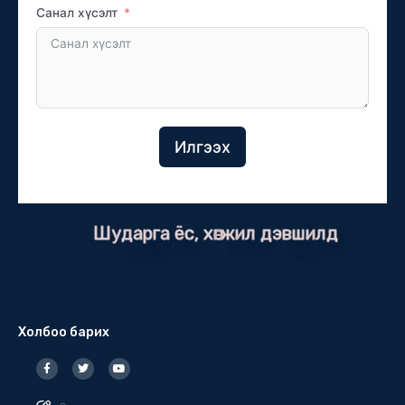
Санал хүсэлт
Илгээх
Шударга ёс, хөгжил дэвшилд
Холбоо барих
F
T
Y
a
w
o
c
i
u
e
t
t