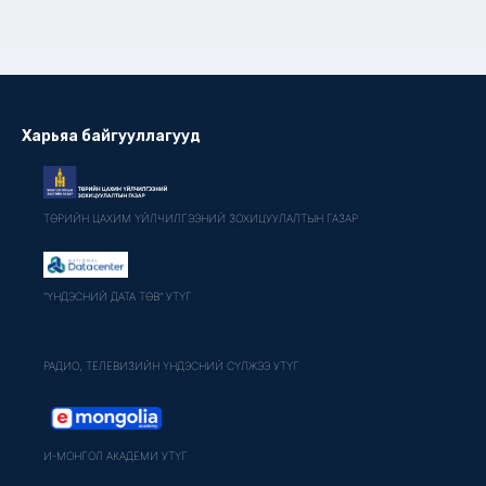
Харьяа байгууллагууд
ТӨРИЙН ЦАХИМ ҮЙЛЧИЛГЭЭНИЙ ЗОХИЦУУЛАЛТЫН ГАЗАР
"ҮНДЭСНИЙ ДАТА ТӨВ" УТҮГ
РАДИО, ТЕЛЕВИЗИЙН ҮНДЭСНИЙ СҮЛЖЭЭ УТҮГ
И-МОНГОЛ АКАДЕМИ УТҮГ