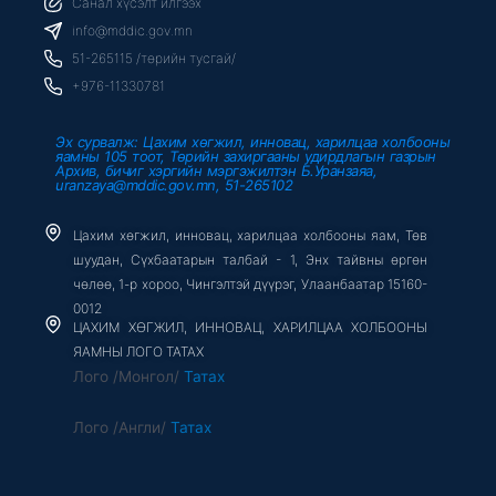
b
t
u
Санал хүсэлт илгээх
o
e
b
o
r
e
info@mddic.gov.mn
k
-
51-265115 /төрийн тусгай/
f
+976-11330781
Эх сурвалж: Цахим хөгжил, инновац, харилцаа холбооны
яамны 105 тоот, Төрийн захиргааны удирдлагын газрын
Архив, бичиг хэргийн мэргэжилтэн Б.Уранзаяа,
uranzaya@mddic.gov.mn, 51-265102
Цахим хөгжил, инновац, харилцаа холбооны яам, Төв
шуудан, Сүхбаатарын талбай - 1, Энх тайвны өргөн
чөлөө, 1-р хороо, Чингэлтэй дүүрэг, Улаанбаатар 15160-
0012
ЦАХИМ ХӨГЖИЛ, ИННОВАЦ, ХАРИЛЦАА ХОЛБООНЫ
ЯАМНЫ ЛОГО ТАТАХ
Лого /Монгол/
Татах
Лого /Англи/
Татах