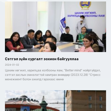
Сэтгэл зүйн сургалт зохион байгууллаа
2024-01-02
Цахим хөгжил, харилцаа холбооны яам, “Better mind” нойргүйдэл,
сэтгэл заслын эмнэлэгтэй хамтран өнөөдөр (2023.12.28) “Стресс
менежмент болон ажилд гарахаас өмнө