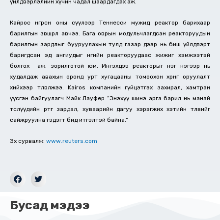
үйлдвэрлэлийн хүчин чадал шаардагдах аж.
Кайрос өнгөрсөн оны сүүлээр Теннесси мужид реактор барихаар
барилгын зөвшөөрөл авчээ. Бага оврын модульчлагдсан реакторуудын
барилгын зардлыг бууруулахын тулд газар дээр нь биш үйлдвэрт
баригдсан эд ангиудыг өнөөгийн реакторуудаас жижиг хэмжээтэй
болгох аж. зорилготой юм. Ингэхдээ реакторыг нэг нэгээр нь
худалдаж авахын оронд урт хугацааны томоохон хөрөнгө оруулалт
хийхээр төлөвлөжээ. Kairos компанийн гүйцэтгэх захирал, хамтран
үүсгэн байгуулагч Майк Лауфер “Энэхүү шинэ арга барил нь манай
төслүүдийн өртөг зардал, хуваарийн дагуу хэрэгжих хэтийн төлөвийг
сайжруулна гэдэгт бид итгэлтэй байна.”
Эх сурвалж:
www.reuters.com
Бусад мэдээ