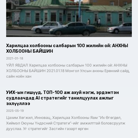
Харилцаа холбооны салбарын 100 жилийн ой: АНХНЫ
ХОЛБООНЫ БАЙШИН
2021-01-18
ҮЙЛ ЯВДАЛ Харилцаа холбооны салбарын 100 жилийн ой: АНХНЫ
ХОЛБООНЫ БАЙШИН 2021.01.18 Монгол Улсын анхны Ерөнхий сайд,
сайн ноён хан
УИХ-ын гишүүд, ТОП-100 аж ахуй нэгж, эрдэмтэн
судлаачдад AI стратегийг танилцуулах ажлыг
эхлүүллээ
2025-05-19
Цахим Хөгжил, Инновац, Харилцаа Холбооны Яам “Их Өгөгдөл,
Хиймэл Оюуны Үндэсний Стратеги”-ийг амжилттай боловсруулж
дууслаа. Уг стратегийг Засгийн газарт өргөн