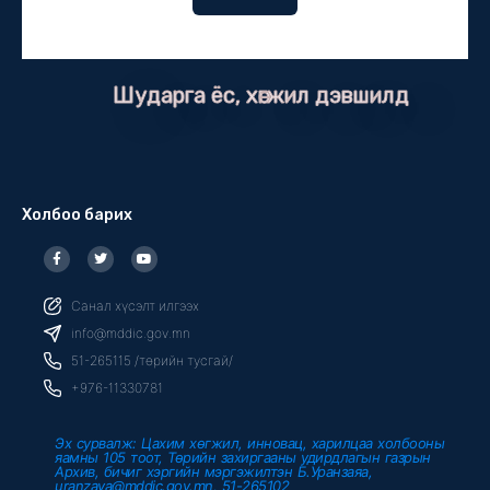
Шударга ёс, хөгжил дэвшилд
Холбоо барих
F
T
Y
a
w
o
c
i
u
e
t
t
b
t
u
Санал хүсэлт илгээх
o
e
b
o
r
e
info@mddic.gov.mn
k
-
51-265115 /төрийн тусгай/
f
+976-11330781
Эх сурвалж: Цахим хөгжил, инновац, харилцаа холбооны
яамны 105 тоот, Төрийн захиргааны удирдлагын газрын
Архив, бичиг хэргийн мэргэжилтэн Б.Уранзаяа,
uranzaya@mddic.gov.mn, 51-265102