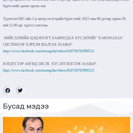
бүртгэлийг дахин зарлах юм.
Түүнчлэн ЕБС-ийн 1-р ангид элсэгчдийн бүртгэлийг 2022 оны 08 дугаар сарын 29-
ний 12.00 цаг хүртэл сунгалаа.
НИЙСЛЭЛИЙН ЦЭЦЭРЛЭГТ ХАМРАГДАХ ХҮСЭЛТИЙГ “E-MONGOLIA”
СИСТЕМЭЭР ХЭРХЭН ШАЛГАХ ЗААВАР:
https://www.facebook.com/emongolia/videos/620736792990521/
НЭГДҮГЭЭР АНГИД ЭЛСЭХ ХҮСЭЛТ ИЛГЭЭХ ЗААВАР:
https://www.facebook.com/emongolia/videos/620736792990521/
Бусад мэдээ