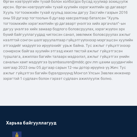
Өргөн нэвтрүүлгийн тухай болон холбогдох бусад хуулиар зохицуулж
ирсэн. Өргөн нэвтрүүлгийн тухай хуулийн хэрэгжилтийн үр дагаварт
Хууль тогтоомжийн тухай хуульд заасны дагуу Засгийн газрын 2016
оны 59 дүгээр тогтоолын 6 дугаар хавсралтаар баталсан “Хууль
тогтоомжийн хэрэгжилтийн үр дагаварт үнэлгээ хийх аргачлал”-ын
дагуу үнэлгээ хийх замаар бодлого боловсруулах, хэрэгжүүлэх эрх
бүхий байгууллагуудад чиглэсэн санал, зөвлөмж боловсруулах ажлыг
нээлттэй сонгон шалгаруулалтаар гүйцэтгүүлэхээр мэргэшсэн хуулийн
этгээдийг мэдүүлгээ ирүүлэхийг урьж байна. Тус ажлыг гүйцэтгэхээр
сонирхож байгаа хуулийн этгээд ижил төстэй ажлыг гүйцэтгэсэн
туршлага, ажиллах багийн талаарх мэдээлэл, ажлыг гүйцэтгэх үнийн
саналын хамт мэдүүлгээ byambasuren@mddc.gov.mn цахим шуудангийн
хаягаар 2023 оны 05 дугаар сарын 12-ны дотор ирүүлнэ үү.Жич: Тус
ажлыг гүйцэтгэх багийн бүрэлдэхүүнд Монгол Улсын Зөвлөх инженер
зэрэгтэй 1 судлаач болон гэрээт судлаач ажиллуулж болно.
Харьяа байгууллагууд