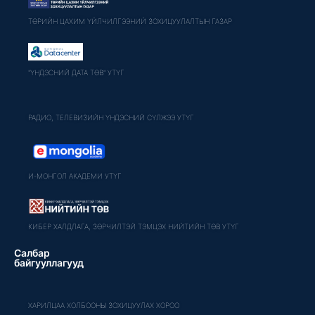
ТӨРИЙН ЦАХИМ ҮЙЛЧИЛГЭЭНИЙ ЗОХИЦУУЛАЛТЫН ГАЗАР
"ҮНДЭСНИЙ ДАТА ТӨВ" УТҮГ
РАДИО, ТЕЛЕВИЗИЙН ҮНДЭСНИЙ СҮЛЖЭЭ УТҮГ
И-МОНГОЛ АКАДЕМИ УТҮГ
КИБЕР ХАЛДЛАГА, ЗӨРЧИЛТЭЙ ТЭМЦЭХ НИЙТИЙН ТӨВ УТҮГ
Салбар
байгууллагууд
ХАРИЛЦАА ХОЛБООНЫ ЗОХИЦУУЛАХ ХОРОО