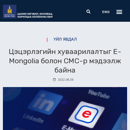
Skip
Me
Search
to
ENG
content
ҮЙЛ ЯВДАЛ
Цэцэрлэгийн хуваарилалтыг E-
Mongolia болон СМС-р мэдээлж
байна
2022.08.26