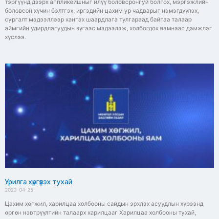
тэргүүнд дээрх аппликейшныг илүү боловсронгуй болгох, мэргэжлийн
боловсон хүчин бэлтгэх, иргэдийн цахим ур чадварыг нэмэгдүүлэх,
сургалт мэдээллээр хангах шаардлага тулгараад байгаа талаар
аймгийн удирдлагуудын зүгээс мэдээлэж, холбогдох яамнаас дэмжлэг
хүслээ.
Урилга хүргүүлэх тухай
2023-04-25
Цахим хөгжил, харилцаа холбооны сайдын эрхлэх асуудлын хүрээнд
өргөн нэвтрүүлгийн талаарх харилцааг Харилцаа холбооны тухай,