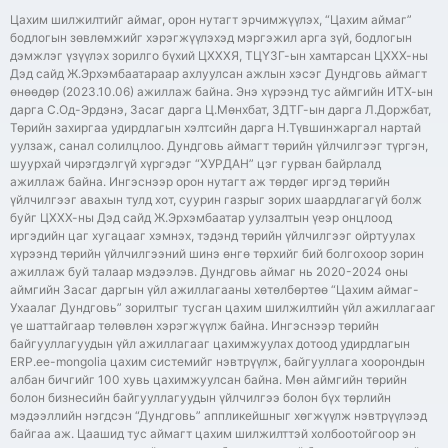
Цахим шилжилтийг аймаг, орон нутагт эрчимжүүлэх, “Цахим аймаг”
бодлогын зөвлөмжийг хэрэгжүүлэхэд мэргэжил арга зүй, бодлогын
дэмжлэг үзүүлэх зорилго бүхий ЦХХХЯ, ТЦҮЗГ-ын хамтарсан ЦХХХ-ны
Дэд сайд Ж.Эрхэмбаатараар ахлуулсан ажлын хэсэг Дундговь аймагт
өнөөдөр (2023.10.06) ажиллаж байна. Энэ хүрээнд тус аймгийн ИТХ-ын
дарга С.Од-Эрдэнэ, Засаг дарга Ц.Мөнхбат, ЗДТГ-ын дарга Л.Доржбат,
Төрийн захиргаа удирдлагын хэлтсийн дарга Н.Түвшинжаргал нартай
уулзаж, санал солилцлоо. Дундговь аймагт төрийн үйлчилгээг түргэн,
шуурхай чирэгдэлгүй хүргэдэг “ХУРДАН” цэг гурван байрлалд
ажиллаж байна. Ингэснээр орон нутагт аж төрдөг иргэд төрийн
үйлчилгээг авахын тулд хот, суурин газрыг зорих шаардлагагүй болж
буйг ЦХХХ-ны Дэд сайд Ж.Эрхэмбаатар уулзалтын үеэр онцлоод
иргэдийн цаг хугацааг хэмнэх, тэдэнд төрийн үйлчилгээг ойртуулах
хүрээнд төрийн үйлчилгээний шинэ өнгө төрхийг бий болгохоор зорин
ажиллаж буй талаар мэдээлэв. Дундговь аймаг нь 2020-2024 оны
аймгийн Засаг даргын үйл ажиллагааны хөтөлбөртөө “Цахим аймаг-
Ухаалаг Дундговь” зорилтыг тусган цахим шилжилтийн үйл ажиллагааг
үе шаттайгаар төлөвлөн хэрэгжүүлж байна. Ингэснээр төрийн
байгууллагуудын үйл ажиллагааг цахимжуулах дотоод удирдлагын
ERP.ee-mongolia цахим системийг нэвтрүүлж, байгууллага хоорондын
албан бичгийг 100 хувь цахимжуулсан байна. Мөн аймгийн төрийн
болон бизнесийн байгууллагуудын үйлчилгээ болон бүх төрлийн
мэдээллийн нэгдсэн “Дундговь” аппликейшныг хөгжүүлж нэвтрүүлээд
байгаа аж. Цаашид тус аймагт цахим шилжилттэй холбоотойгоор эн