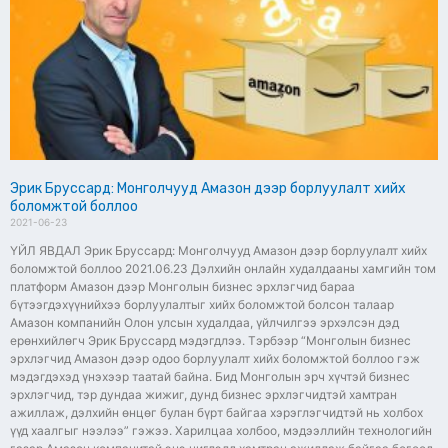
Эрик Бруссард: Монголчууд Амазон дээр борлуулалт хийх
боломжтой боллоо
2021-06-23
ҮЙЛ ЯВДАЛ Эрик Бруссард: Монголчууд Амазон дээр борлуулалт хийх
боломжтой боллоо 2021.06.23 Дэлхийн онлайн худалдааны хамгийн том
платформ Амазон дээр Монголын бизнес эрхлэгчид бараа
бүтээгдэхүүнийхээ борлуулалтыг хийх боломжтой болсон талаар
Амазон компанийн Олон улсын худалдаа, үйлчилгээ эрхэлсэн дэд
ерөнхийлөгч Эрик Бруссард мэдэгдлээ. Тэрбээр “Монголын бизнес
эрхлэгчид Амазон дээр одоо борлуулалт хийх боломжтой боллоо гэж
мэдэгдэхэд үнэхээр таатай байна. Бид Монголын эрч хүчтэй бизнес
эрхлэгчид, тэр дундаа жижиг, дунд бизнес эрхлэгчидтэй хамтран
ажиллаж, дэлхийн өнцөг булан бүрт байгаа хэрэглэгчидтэй нь холбох
үүд хаалгыг нээлээ” гэжээ. Харилцаа холбоо, мэдээллийн технологийн