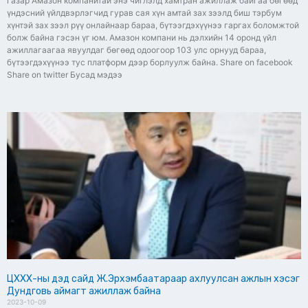
газар Амазон компанитай энэ чиглэлд хамтран ажиллаж байгаа бөгөөд
үндэсний үйлдвэрлэгчид гурав сая хүн амтай зах зээлд биш тэрбум
хүнтэй зах зээл рүү онлайнаар бараа, бүтээгдэхүүнээ гаргах боломжтой
болж байна гэсэн үг юм. Амазон компани нь дэлхийн 14 оронд үйл
ажиллагаагаа явуулдаг бөгөөд одоогоор 103 улс орнууд бараа,
бүтээгдэхүүнээ тус платформ дээр борлуулж байна. Share on facebook
Share on twitter Бусад мэдээ
ЦХХХ-ны дэд сайд Ж.Эрхэмбаатараар ахлуулсан ажлын хэсэг
Дундговь аймагт ажиллаж байна
2023-10-09