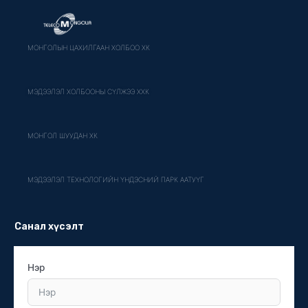
МОНГОЛЫН ЦАХИЛГААН ХОЛБОО ХК
МЭДЭЭЛЭЛ ХОЛБООНЫ СҮЛЖЭЭ ХХК
МОНГОЛ ШУУДАН ХК
МЭДЭЭЛЭЛ ТЕХНОЛОГИЙН ҮНДЭСНИЙ ПАРК ААТУҮГ
Санал хүсэлт
Нэр