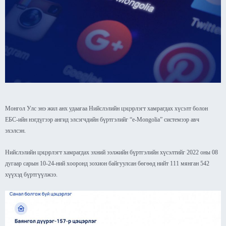
Монгол Улс энэ жил анх удаагаа Нийслэлийн цэцэрлэгт хамрагдах хүсэлт болон
ЕБС-ийн нэгдүгээр ангид элсэгчдийн бүртгэлийг “e-Mongolia” системээр авч
эхэлсэн.
Нийслэлийн цэцэрлэгт хамрагдах эхний ээлжийн бүртгэлийн хүсэлтийг 2022 оны 08
дугаар сарын 10-24-ний хооронд зохион байгуулсан бөгөөд нийт 111 мянган 542
хүүхэд бүртгүүлжээ.