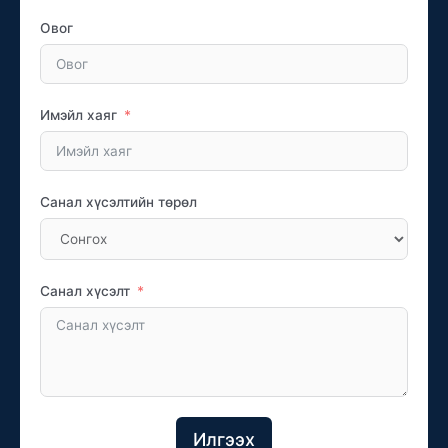
Овог
Имэйл хаяг
Санал хүсэлтийн төрөл
Санал хүсэлт
Илгээх