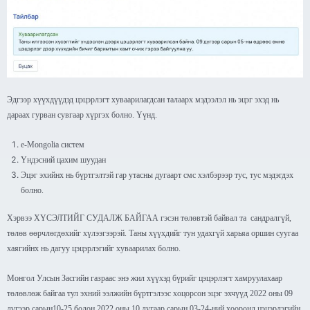
Эдгээр хүүхдүүдэд цэцэрлэгт хуваарилагдсан талаарх мэдээлэл нь эцэг эхэд нь
дараах гурван сувгаар хүргэх болно. Үүнд.
e-Mongolia систем
Үндэсний цахим шуудан
Эцэг эхийнх нь бүртгэлтэй гар утасны дугаарт смс хэлбэрээр тус, тус мэдэгдэх
болно.
Хэрвээ ХҮСЭЛТИЙГ СУДАЛЖ БАЙГАА гэсэн төлөвтэй байвал та сандралгүй,
төлөв өөрчлөгдөхийг хүлээгээрэй. Таны хүүхдийг тун удахгүй харьяа оршин суугаа
хаягийнх нь дагуу цэцэрлэгийг хуваарилах болно.
Монгол Улсын Засгийн газраас энэ жил хүүхэд бүрийг цэцэрлэгт хамруулахаар
төлөвлөж байгаа тул эхний ээлжийн бүртгэлээс хоцорсон эцэг эхчүүд 2022 оны 09
дүгээр сарын10-25 болон 2022 оны 10 дугаар сарын 03-24-ний хооронд цэцэрлэгийн