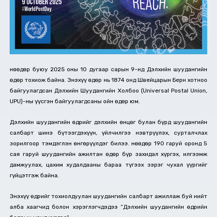
Өнөөдөр буюу 2025 оны 10 дугаар сарын 9-нд Дэлхийн шуудангийн
өдөр тохиож байна. Энэхүү өдөр нь 1874 онд Швейцарын Берн хотноо
байгуулагдсан Дэлхийн Шуудангийн Холбоо (Universal Postal Union,
UPU)-ны үүсгэн байгуулагдсаны ойн өдөр юм.
Дэлхийн шуудангийн өдрийг дэлхийн өнцөг булан бүрд шуудангийн
салбарт шинэ бүтээгдэхүүн, үйлчилгээ нэвтрүүлэх, сурталчлах
зорилгоор тэмдэглэн өнгөрүүлдэг билээ. Өнөөдөр 190 гаруй оронд 5
сая гаруй шуудангийн ажилтан өдөр бүр захидал хүргэх, илгээмж
дамжуулах, цахим худалдааны бараа түгээх зэрэг чухал үүргийг
гүйцэтгэж байна.
Энэхүү өдрийг тохиолдуулан шуудангийн салбарт ажиллаж буй нийт
алба хаагчид болон хэрэглэгчдэдээ “Дэлхийн шуудангийн өдрийн