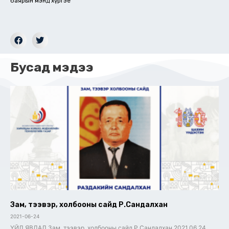
баярын мэнд хүргэе”
Бусад мэдээ
Зам, тээвэр, холбооны сайд Р.Сандалхан
2021-06-24
ҮЙЛ ЯВДАЛ Зам, тээвэр, холбооны сайд Р.Сандалхан 2021.06.24