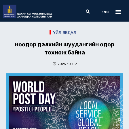
Skip
Me
Search
to
ENG
content
ҮЙЛ ЯВДАЛ
Өнөөдөр дэлхийн шуудангийн өдөр
тохиож байна
2025-10-09