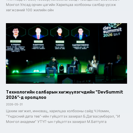
Монгол Улсад орчин цагийн Харилцаа холбооны салбар үүсэж
хөгжсөний 100 жилийн ойн
Технологийн салбарын хөгжүүлэгчдийн “DevSummit
2026”-д оролцлоо
2026-05-31
Цахим хөгжил, инновац, харилцаа холбооны сайд Ч.Номин,
“Үндэсний дата төв”-ийн гүйцэтгэх захирал Б.Дагвасүмбэрэл, “И
Монгол академи” УТҮГ-ын гүйцэтгэх захирал М.Баттулга