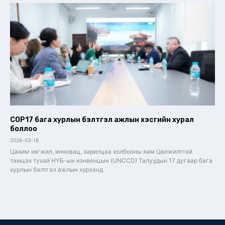
COP17 бага хурлын бэлтгэл ажлын хэсгийн хурал
боллоо
2026-03-18
Цахим хөгжил, инновац, харилцаа холбооны яам Цөлжилттэй
тэмцэх тухай НҮБ-ын конвенцын (UNCCD) Талуудын 17 дугаар бага
хурлын бэлтгэл ажлын хүрээнд