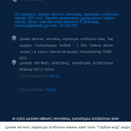
Эх сурвалж: Цахим хөгжил, инновац, харилцаа холбооны
яамны 105 тоот, Төрийн захиргааны удирдлагын газрын
Архив, бичиг хэргийн мэргэжилтэн Б.Уранзаяа,
uranzaya@mddic.gov.mn, 51-265102
Цахим хөгжил, инновац, харилцаа холбооны яам, Төв
шуудан, Сүхбаатарын талбай - 1, Энх тайвны өргөн
чөлөө, 1-р хороо, Чингэлтэй дүүрэг, Улаанбаатар 15160-
0012
ЦАХИМ ХӨГЖИЛ, ИННОВАЦ, ХАРИЛЦАА ХОЛБООНЫ
ЯАМНЫ ЛОГО ТАТАХ
Лого /Монгол/
Татах
Лого /Англи/
Татах
© 2025 ЦАХИМ ХӨГЖИЛ, ИННОВАЦ, ХАРИЛЦАА ХОЛБООНЫ ЯАМ
Цахим хөгжил, харилцаа холбооны яамны хамт олон “Тэрбум мод” үндэсний