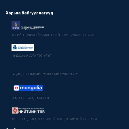
Харьяа байгууллагууд
ТӨРИЙН ЦАХИМ ҮЙЛЧИЛГЭЭНИЙ ЗОХИЦУУЛАЛТЫН ГАЗАР
"ҮНДЭСНИЙ ДАТА ТӨВ" УТҮГ
РАДИО, ТЕЛЕВИЗИЙН ҮНДЭСНИЙ СҮЛЖЭЭ УТҮГ
И-МОНГОЛ АКАДЕМИ УТҮГ
КИБЕР ХАЛДЛАГА, ЗӨРЧИЛТЭЙ ТЭМЦЭХ НИЙТИЙН ТӨВ УТҮГ