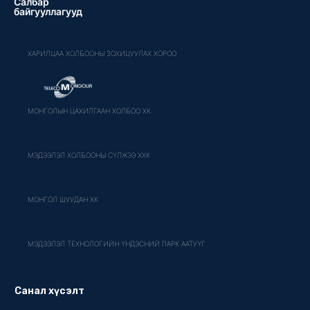
Салбар
байгууллагууд
ХАРИЛЦАА ХОЛБООНЫ ЗОХИЦУУЛАХ ХОРОО
МОНГОЛЫН ЦАХИЛГААН ХОЛБОО ХК
МЭДЭЭЛЭЛ ХОЛБООНЫ СҮЛЖЭЭ ХХК
МОНГОЛ ШУУДАН ХК
МЭДЭЭЛЭЛ ТЕХНОЛОГИЙН ҮНДЭСНИЙ ПАРК ААТУҮГ
Санал хүсэлт