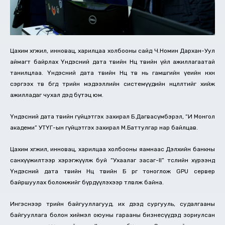
Цахим хөгжил, инновац, харилцаа холбооны сайд Ч.Номин Дархан-Уул
аймагт байрлах Үндэсний дата төвийн Нөөц төвийн үйл ажиллагаатай
танилцлаа. Үндэсний дата төвийн Нөөц төв нь гамшгийн үеийн нөхөн
сэргээх төв бөгөөд төрийн мэдээллийн системүүдийн нөөцлөлтийг хийж
ажилладаг чухал дэд бүтэц юм.
Үндэсний дата төвийн гүйцэтгэх захирал Б.Дагвасүмбэрэл, “И Монгол
академи” УТҮГ-ын гүйцэтгэх захирал М.Баттулгар нар байлцав.
Цахим хөгжил, инновац, харилцаа холбооны яамнаас Дэлхийн банкны
санхүүжилтээр хэрэгжүүлж буй “Ухаалаг засаг-II” төслийн хүрээнд
Үндэсний дата төвийн Нөөц төвийн Б өрөөг тоноглож GPU сервер
байршуулах боломжийг бүрдүүлэхээр төлөвлөж байна.
Ингэснээр төрийн байгууллагууд, их дээд сургууль, судалгааны
байгууллага болон хиймэл оюуны гарааны бизнесүүдэд зориулсан