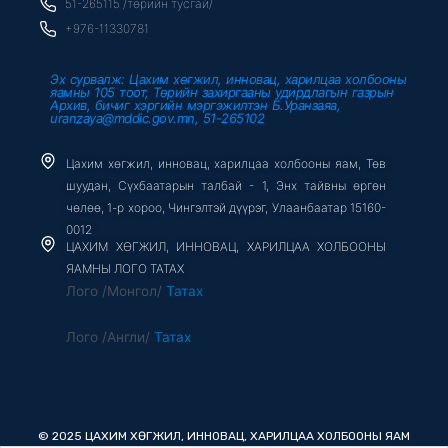
51-265115 /төрийн тусгай/
f
+976-11330781
Эх сурвалж: Цахим хөгжил, инновац, харилцаа холбооны
яамны 105 тоот, Төрийн захиргааны удирдлагын газрын
Архив, бичиг хэргийн мэргэжилтэн Б.Уранзаяа,
uranzaya@mddic.gov.mn, 51-265102
Цахим хөгжил, инновац, харилцаа холбооны яам, Төв
шуудан, Сүхбаатарын талбай - 1, Энх тайвны өргөн
чөлөө, 1-р хороо, Чингэлтэй дүүрэг, Улаанбаатар 15160-
0012
ЦАХИМ ХӨГЖИЛ, ИННОВАЦ, ХАРИЛЦАА ХОЛБООНЫ
ЯАМНЫ ЛОГО ТАТАХ
Лого /Монгол/
Татах
Лого /Англи/
Татах
© 2025 ЦАХИМ ХӨГЖИЛ, ИННОВАЦ, ХАРИЛЦАА ХОЛБООНЫ ЯАМ