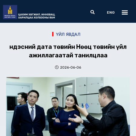
Skip
Me
Search
to
ENG
content
ҮЙЛ ЯВДАЛ
Үндэсний дата төвийн Нөөц төвийн үйл
ажиллагаатай танилцлаа
2026-06-06