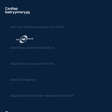
Салбар
байгууллагууд
ХАРИЛЦАА ХОЛБООНЫ ЗОХИЦУУЛАХ ХОРОО
МОНГОЛЫН ЦАХИЛГААН ХОЛБОО ХК
МЭДЭЭЛЭЛ ХОЛБООНЫ СҮЛЖЭЭ ХХК
МОНГОЛ ШУУДАН ХК
МЭДЭЭЛЭЛ ТЕХНОЛОГИЙН ҮНДЭСНИЙ ПАРК ААТУҮГ