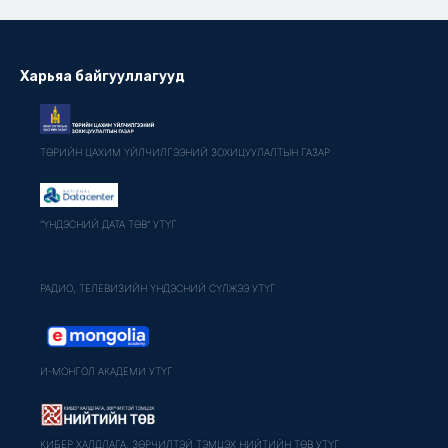
Харьяа байгууллагууд
ТӨРИЙН ЦАХИМ ҮЙЛЧИЛГЭЭНИЙ ЗОХИЦУУЛАЛТЫН ГАЗАР
"ҮНДЭСНИЙ ДАТА ТӨВ" УТҮГ
РАДИО, ТЕЛЕВИЗИЙН ҮНДЭСНИЙ СҮЛЖЭЭ УТҮГ
И-МОНГОЛ АКАДЕМИ УТҮГ
КИБЕР ХАЛДЛАГА, ЗӨРЧИЛТЭЙ ТЭМЦЭХ НИЙТИЙН ТӨВ УТҮГ