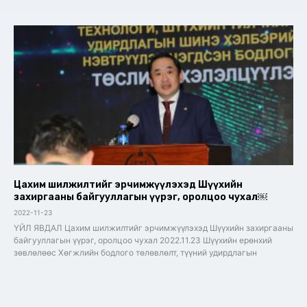
Цахим шилжилтийг эрчимжүүлэхэд Шүүхийн
захиргааны байгууллагын үүрэг, оролцоо чухал￼
2022-11-23
ҮЙЛ ЯВДАЛ Цахим шилжилтийг эрчимжүүлэхэд Шүүхийн захиргааны
байгууллагын үүрэг, оролцоо чухал 2022.11.23 Шүүхийн ерөнхий
зөвлөлөөс Хөгжлийн бодлого төлөвлөлт, түүний удирдлагын