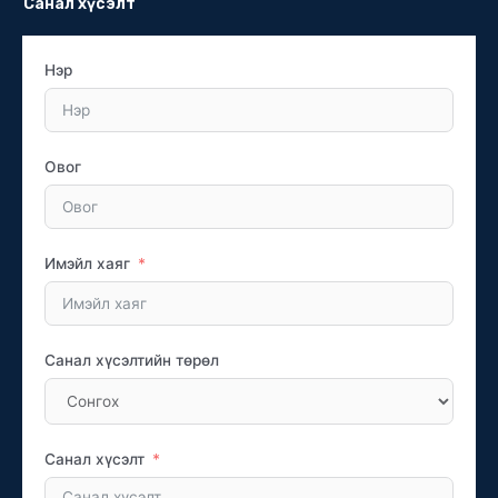
Санал хүсэлт
Нэр
Овог
Имэйл хаяг
Санал хүсэлтийн төрөл
Санал хүсэлт