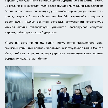
туршилт, хөгжүүлэлтийн sandbox орчин бүрдэнэ. Энэ нь хиймэл оюун,
их өгөгдөл, машин сургалт, өгөгдөл боловсруулах чиглэлийн шийдлүүдийг
бодит мэдээллийн системд шууд нөлөөлөхгүйгээр аюулгүй, хяналттай
орчинд турших боломжийг олгоно. Мөн GPU серверийн тооцоолон
бодох хүчин чадлыг ашиглан дотоодын хөгжүүлэгчид, стартапууд
хиймэл оюуны бүтээгдэхүүн, үйлчилгээ, загваруудаа хөгжүүлэх,
турших, сайжруулах нөхцөл бүрдэх юм.
Үндэсний дата төвийн Нөөц төвийг ийнхүү өргөтгөн хөгжүүлснээр зөвхөн
гамшгийн үеийн нөхөн сэргээх чадавхыг нэмэгдүүлэхээс гадна Монгол
Улсад хиймэл оюун, их өгөгдөлд суурилсан инновацын шинэ орчныг
бүрдүүлэх чухал алхам болно.