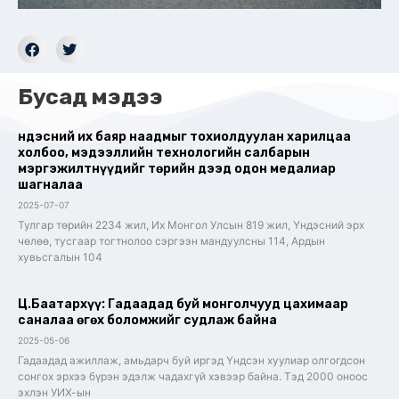
Бусад мэдээ
Үндэсний их баяр наадмыг тохиолдуулан харилцаа
холбоо, мэдээллийн технологийн салбарын
мэргэжилтнүүдийг төрийн дээд одон медалиар
шагналаа
2025-07-07
Тулгар төрийн 2234 жил, Их Монгол Улсын 819 жил, Үндэсний эрх
чөлөө, тусгаар тогтнолоо сэргээн мандуулсны 114, Ардын
хувьсгалын 104
Ц.Баатархүү: Гадаадад буй монголчууд цахимаар
саналаа өгөх боломжийг судлаж байна
2025-05-06
Гадаадад ажиллаж, амьдарч буй иргэд Үндсэн хуулиар олгогдсон
сонгох эрхээ бүрэн эдэлж чадахгүй хэвээр байна. Тэд 2000 оноос
эхлэн УИХ-ын