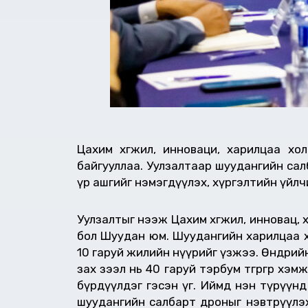
Цахим хөгжил, инноваци, харилцаа х
байгууллаа. Уулзалтаар шуудангийн салб
үр ашгийг нэмэгдүүлэх, хүргэлтийн үйл
Уулзалтыг нээж Цахим хөгжил, инновац,
бол Шуудан юм. Шуудангийн харилцаа х
10 гаруй жилийн нүүрийг үзжээ. Өнөөдрий
зах зээл нь 40 гаруй тэрбум төгрөгөөр 
бүрдүүлдэг гэсэн үг. Иймд нэн түрүүн
шуудангийн салбарт дроныг нэвтрүүлэх,