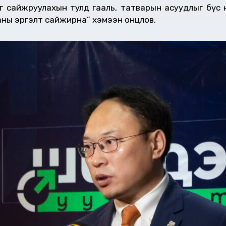
йг сайжруулахын тулд гааль, татварын асуудлыг бүс
ны эргэлт сайжирна” хэмээн онцлов.