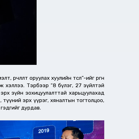
өөрчлөлт оруулах хуулийн төсөл”-ийг өргөн
 хэллээ. Тэрбээр “8 бүлэг, 27 зүйлтэй
эрх зүйн зохицуулалттай харьцуулахад
, түүний эрх үүрэг, хяналтын тогтолцоо,
 гэдгийг дурдав.