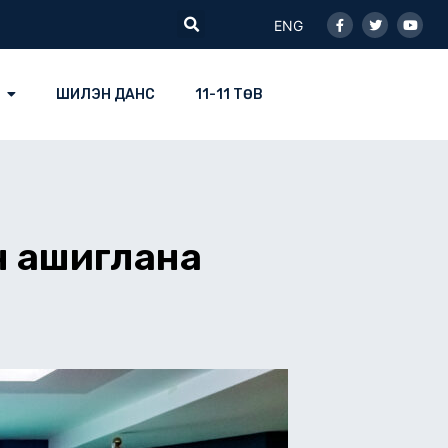
Facebook-
Twitter
Youtu
Search
f
ENG
ШИЛЭН ДАНС
11-11 ТӨВ
он ашиглана