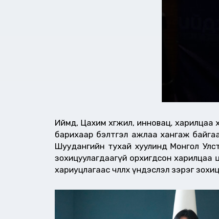
Иймд, Цахим хөгжил, инновац, харилцаа хо
барихаар бэлтгэл ажлаа хангаж байгаа
Шуудангийн тухай хуулинд Монгол Улст
зохицуулагдаагүй орхигдсон харилцаа цө
хариуцлагаас чөлөөлөх үндэслэл зэрэг зо