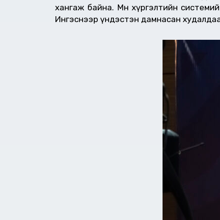
хангаж байна. Мөн хүргэлтийн системи
Ингэснээр үндэстэн дамнасан худалдаа