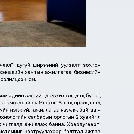
члэл” дугуй ширээний уулзалт зохион
йн хэвшлийн хамтын ажиллагаа, бизнесийн
 солилцсон юм.
хим эдийн засгийг дэмжих гол дэд бүтэц
Харамсалтай нь Монгол Улсад орхигдоод
ахуйн нэгж үйл ажиллагаа явуулж байгаа ч
технологийн салбарын орлогын 2 хувийг л
х чиглэлд ажиллаж байна. Хоёрдугаарт,
 системийг нэвтрүүлэхээр бэлтгэл ажлаа