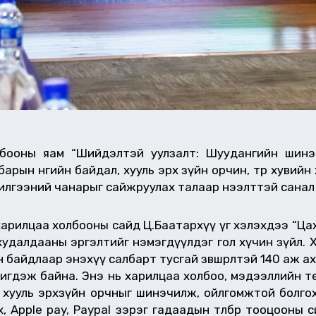
олбооны яам “Шийдэлтэй уулзалт: Шуудангийн шинэ
арын өнөөгийн байдал, хууль эрх зүйн орчин, төр хуви
чилгээний чанарыг сайжруулах талаар нээлттэй санал
 харилцаа холбооны сайд Ц.Баатархүү үг хэлэхдээ “Ца
удалдааны эргэлтийг нэмэгдүүлдэг гол хүчин зүйл. 
н байдлаар энэхүү салбарт тусгай зөвшөөрөлтэй 140 аж 
хэмжигдэж байна. Энэ нь харилцаа холбоо, мэдээллийн 
д хууль эрхзүйн орчныг шинэчилж, ойлгомжтой болго
 Apple pay, Paypal зэрэг гадаадын төлбөр тооцооны