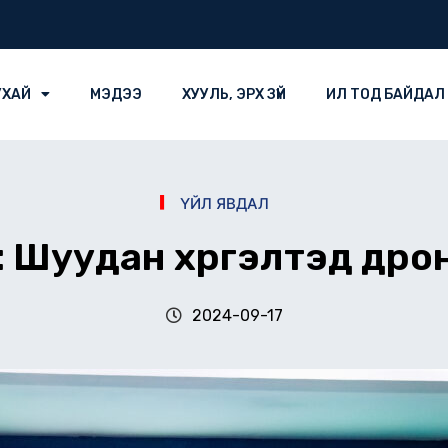
УХАЙ
МЭДЭЭ
ХУУЛЬ, ЭРХ ЗҮЙ
ИЛ ТОД БАЙДАЛ
ҮЙЛ ЯВДАЛ
ү: Шуудан хүргэлтэд др
2024-09-17