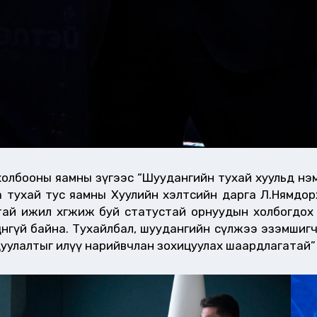
лбооны яамны зүгээс “Шуудангийн тухай хуульд нэмэлт, 
 тухай тус яамны Хуулийн хэлтсийн дарга Л.Нямдорж
ай ижил хөгжиж буй статустай орнуудын холбогдох 
өнгүй байна. Тухайлбал, шуудангийн сүлжээ эзэмшигч
хицуулалтыг илүү нарийвчлан зохицуулах шаардлагатай”