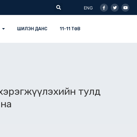
Facebook-
Twitter
Youtu
Search
f
ENG
ШИЛЭН ДАНС
11-11 ТӨВ
 хэрэгжүүлэхийн тулд
лна