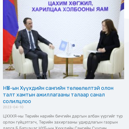
НҮБ-ын Хүүхдийн сангийн төлөөлөлтэй олон
талт хамтын ажиллагааны талаар санал
солилцлоо
2023-04-10
ЦХХХЯ-ны Төрийн нарийн бичгийн даргын албан үүргийг түр
орлон гүйцэтгэгч, Төрийн захиргааны удирдлагын газрын
дарга Б.Батцэцэг НҮБ-ын Хүүхдийн Сангийн Суурин