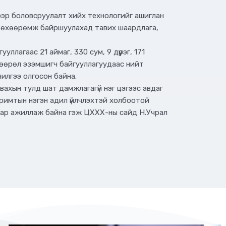
рээр боловсруулалт хийх технологийг ашиглан
н төхөөрөмж байршуулахад тавих шаардлага,
ллагаас 21 аймаг, 330 сум, 9 дүүрэг, 171
вшөөрөл эзэмшигч байгууллагуудаас нийт
чилгээ олгосон байна.
вахын тулд шат дамжлагагүй нэг цэгээс авдаг
аримтын нэгэн адил үйлчлэхтэй холбоотой
хаар ажиллаж байна гэж ЦХХХ-ны сайд Н.Учрал