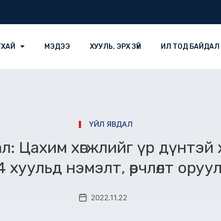
УХАЙ
МЭДЭЭ
ХУУЛЬ, ЭРХ ЗҮЙ
ИЛ ТОД БАЙДАЛ
ҮЙЛ ЯВДАЛ
л: Цахим хөгжлийг үр дүнтэй
4 хуульд нэмэлт, өөрчлөлт оруу
2022.11.22