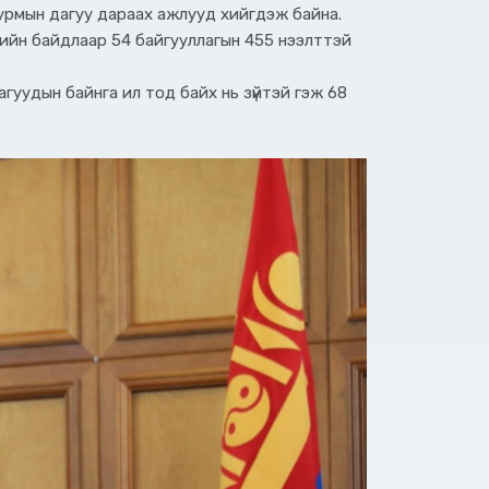
урмын дагуу дараах ажлууд хийгдэж байна.
рийн байдлаар 54 байгууллагын 455 нээлттэй
гуудын байнга ил тод байх нь зүйтэй гэж 68