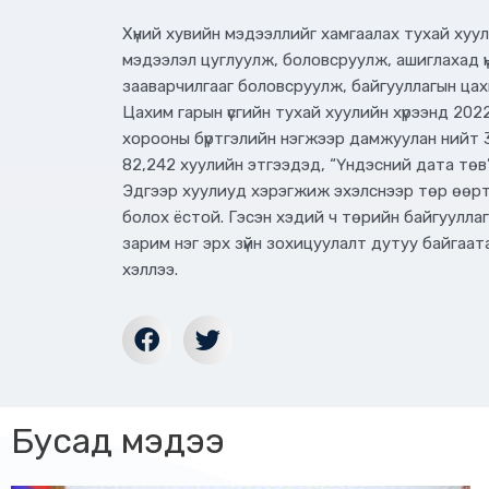
Хүний хувийн мэдээллийг хамгаалах тухай хуу
мэдээлэл цуглуулж, боловсруулж, ашиглахад 
зааварчилгааг боловсруулж, байгууллагын цах
Цахим гарын үсгийн тухай хуулийн хүрээнд 2022 
хорооны бүртгэлийн нэгжээр дамжуулан нийт 3
82,242 хуулийн этгээдэд, “Үндэсний дата төв”
Эдгээр хуулиуд хэрэгжиж эхэлснээр төр өөрт б
болох ёстой. Гэсэн хэдий ч төрийн байгуулла
зарим нэг эрх зүйн зохицуулалт дутуу байгаа
хэллээ.
Бусад мэдээ