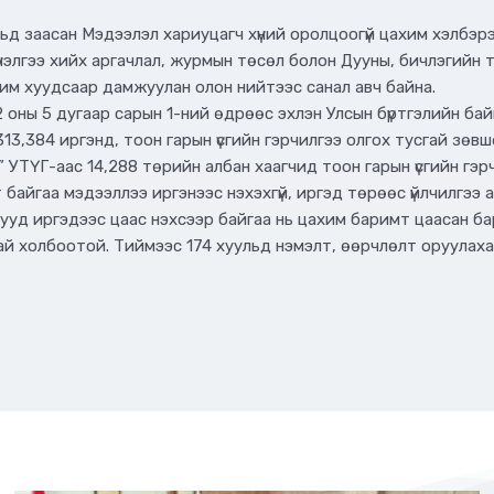
льд заасан Мэдээлэл хариуцагч хүний оролцоогүй цахим хэлбэ
үнэлгээ хийх аргачлал, журмын төсөл болон Дууны, бичлэгий
им хуудсаар дамжуулан олон нийтээс санал авч байна.
оны 5 дугаар сарын 1-ний өдрөөс эхлэн Улсын бүртгэлийн байгуу
13,384 иргэнд, тоон гарын үсгийн гэрчилгээ олгох тусгай зө
 УТҮГ-аас 14,288 төрийн албан хаагчид тоон гарын үсгийн гэр
айгаа мэдээллээ иргэнээс нэхэхгүй, иргэд төрөөс үйлчилгээ а
гууд иргэдээс цаас нэхсээр байгаа нь цахим баримт цаасан б
тай холбоотой. Тиймээс 174 хуульд нэмэлт, өөрчлөлт оруула