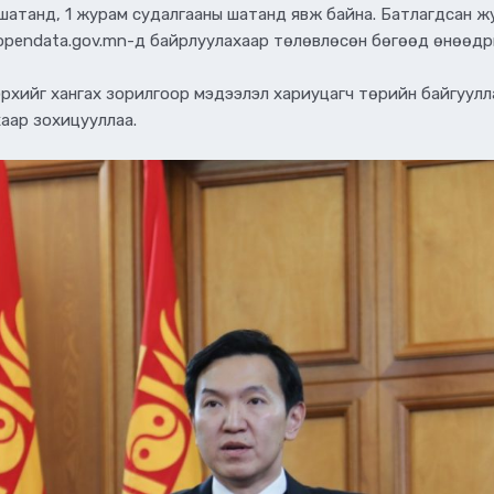
шатанд, 1 журам судалгааны шатанд явж байна. Батлагдсан ж
г opendata.gov.mn-д байрлуулахаар төлөвлөсөн бөгөөд өнөөд
эрхийг хангах зорилгоор мэдээлэл хариуцагч төрийн байгуулла
аар зохицууллаа.