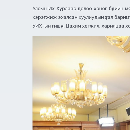
Улсын Их Хурлаас долоо хоног бүрийн м
хэрэгжиж эхэлсэн хуулиудын үзэл баримт
УИХ-ын гишүүн, Цахим хөгжил, харилцаа