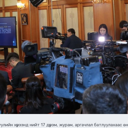
лийн хүрээнд нийт 17 дүрэм, журам, аргачлал батлуулахаас 