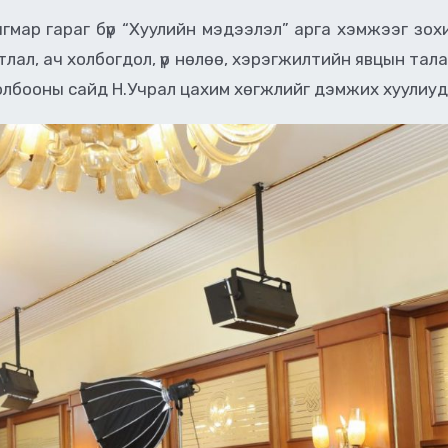
ягмар гараг бүр “Хуулийн мэдээлэл” арга хэмжээг зо
лал, ач холбогдол, үр нөлөө, хэрэгжилтийн явцын тала
 холбооны сайд Н.Учрал цахим хөгжлийг дэмжих хуулиу