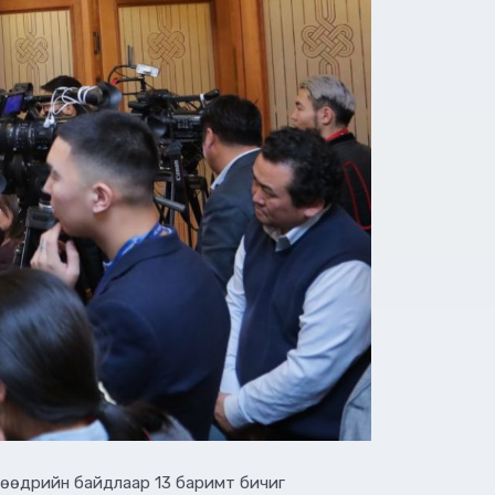
өнөөдрийн байдлаар 13 баримт бичиг