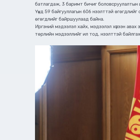
батлагдаж, 3 баримт бичиг боловсруулалтын 
Үүнд 59 байгууллагын 606 нээлттэй өгөгдлий
өгөгдлийг байршуулаад байна.
Иргэний мэдээлэл хайх, мэдээлэл хүлээн авах 
төрлийн мэдээллийг ил тод, нээлттэй байлгах