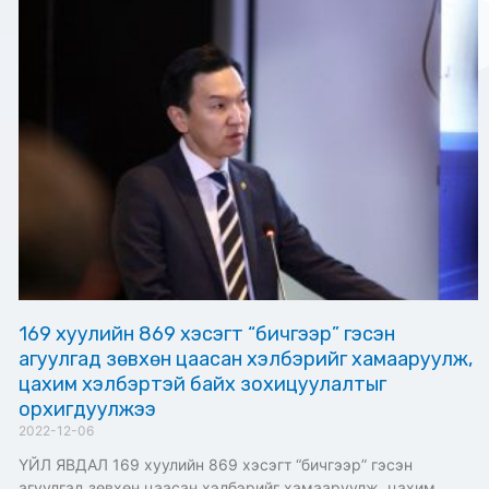
169 хуулийн 869 хэсэгт “бичгээр” гэсэн
агуулгад зөвхөн цаасан хэлбэрийг хамааруулж,
цахим хэлбэртэй байх зохицуулалтыг
орхигдуулжээ
2022-12-06
ҮЙЛ ЯВДАЛ 169 хуулийн 869 хэсэгт “бичгээр” гэсэн
агуулгад зөвхөн цаасан хэлбэрийг хамааруулж, цахим