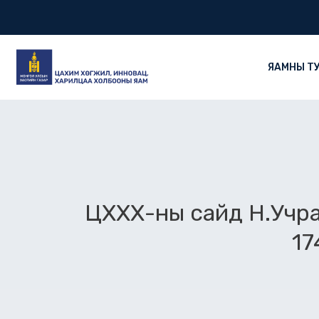
Skip
to
content
ЯАМНЫ Т
ЦХХХ-ны сайд Н.Учра
17