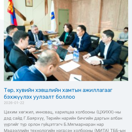
Төр, хувийн хэвшлийн хамтын ажиллагааг
бэхжүүлэх уулзалт боллоо
2026-01-22
Цахим хөгжил, инновац, харилцаа холбооны (ЦХИХХ)-ны
дэд сайд Г.Баярхүү, Төрийн нарийн бичгийн даргын албан
үүргийг түр орлон гүйцэтгэгч Б.Мягмарнаран нар
Мэдээллийн технологийн нэгдсэн холбооны (МИТА) ТББ-ын