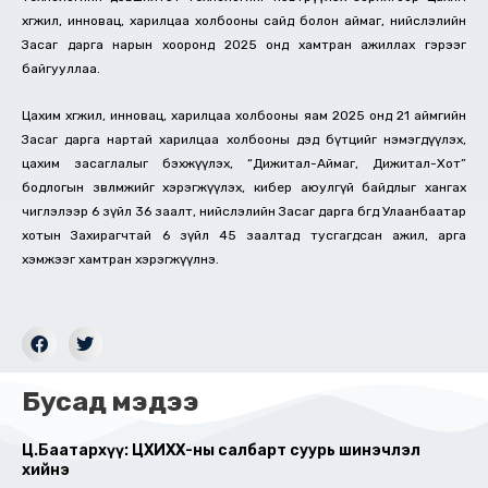
хөгжил, инновац, харилцаа холбооны сайд болон аймаг, нийслэлийн
Засаг дарга нарын хооронд 2025 онд хамтран ажиллах гэрээг
байгууллаа.
Цахим хөгжил, инновац, харилцаа холбооны яам 2025 онд 21 аймгийн
Засаг дарга нартай харилцаа холбооны дэд бүтцийг нэмэгдүүлэх,
цахим засаглалыг бэхжүүлэх, “Дижитал-Аймаг, Дижитал-Хот”
бодлогын зөвлөмжийг хэрэгжүүлэх, кибер аюулгүй байдлыг хангах
чиглэлээр 6 зүйл 36 заалт, нийслэлийн Засаг дарга бөгөөд Улаанбаатар
хотын Захирагчтай 6 зүйл 45 заалтад тусгагдсан ажил, арга
хэмжээг хамтран хэрэгжүүлнэ.
Бусад мэдээ
Ц.Баатархүү: ЦХИХХ-ны салбарт суурь шинэчлэл
хийнэ