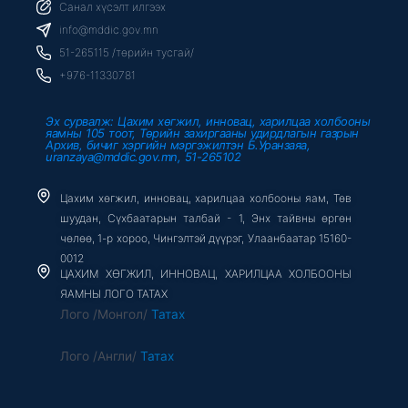
b
t
u
Санал хүсэлт илгээх
o
e
b
o
r
e
info@mddic.gov.mn
k
-
51-265115 /төрийн тусгай/
f
+976-11330781
Эх сурвалж: Цахим хөгжил, инновац, харилцаа холбооны
яамны 105 тоот, Төрийн захиргааны удирдлагын газрын
Архив, бичиг хэргийн мэргэжилтэн Б.Уранзаяа,
uranzaya@mddic.gov.mn, 51-265102
Цахим хөгжил, инновац, харилцаа холбооны яам, Төв
шуудан, Сүхбаатарын талбай - 1, Энх тайвны өргөн
чөлөө, 1-р хороо, Чингэлтэй дүүрэг, Улаанбаатар 15160-
0012
ЦАХИМ ХӨГЖИЛ, ИННОВАЦ, ХАРИЛЦАА ХОЛБООНЫ
ЯАМНЫ ЛОГО ТАТАХ
Лого /Монгол/
Татах
Лого /Англи/
Татах