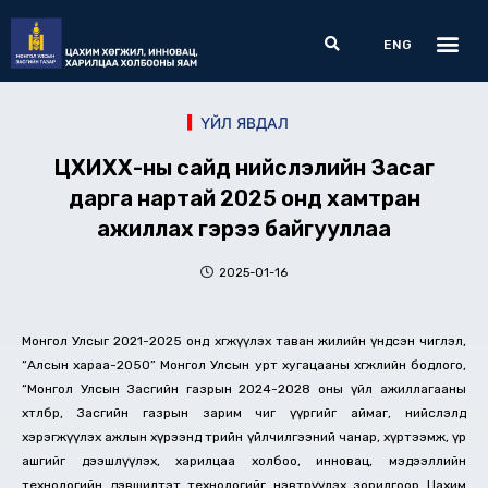
Skip
Me
Search
to
ENG
content
ҮЙЛ ЯВДАЛ
ЦХИХХ-ны сайд нийслэлийн Засаг
дарга нартай 2025 онд хамтран
ажиллах гэрээ байгууллаа
2025-01-16
Монгол Улсыг 2021-2025 онд хөгжүүлэх таван жилийн үндсэн чиглэл,
“Алсын хараа-2050” Монгол Улсын урт хугацааны хөгжлийн бодлого,
“Монгол Улсын Засгийн газрын 2024-2028 оны үйл ажиллагааны
хөтөлбөр, Засгийн газрын зарим чиг үүргийг аймаг, нийслэлд
хэрэгжүүлэх ажлын хүрээнд төрийн үйлчилгээний чанар, хүртээмж, үр
ашгийг дээшлүүлэх, харилцаа холбоо, инновац, мэдээллийн
технологийн дэвшилтэт технологийг нэвтрүүлэх зорилгоор Цахим