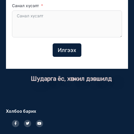
Санал хүсэлт
Илгээх
Шударга ёс, хөгжил дэвшилд
Холбоо барих
F
T
Y
a
w
o
c
i
u
e
t
t