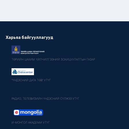
Харьяа байгууллагууд
ТӨРИЙН ЦАХИМ ҮЙЛЧИЛГЭЭНИЙ ЗОХИЦУУЛАЛТЫН ГАЗАР
"ҮНДЭСНИЙ ДАТА ТӨВ" УТҮГ
РАДИО, ТЕЛЕВИЗИЙН ҮНДЭСНИЙ СҮЛЖЭЭ УТҮГ
И-МОНГОЛ АКАДЕМИ УТҮГ