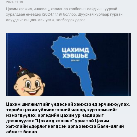
2024-11-19
Цахим хөгжил, инновац, харилцаа холбооны сайдын шуурхай
хуралдаан өнөөдөр /2024.11.19/ боллоо. Шуурхай хурлаар гурван
асуудлыг онцлон авч үзэж, холбогдох дарга
Цахим шилжилтийг үндэсний хэмжээнд эрчимжүүлэх,
төрийн цахим үйлчилгээний чанар, хүртээмжийг
нэмэгдүүлэх, иргэдийн цахим ур чадварыг
дээшлүүлэх “Цахимд хэвшье” уриатай Цахим
хөгжлийн өдөрлөг нэгдсэн арга хэмжээ Баян-Өлгий
аймагт болно