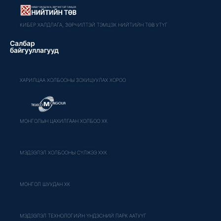
КИБЕР ХАЛДЛАГА, ЗӨРЧИЛТЭЙ ТЭМЦЭХ НИЙТИЙН ТӨВ УТҮГ
Салбар
байгууллагууд
ХАРИЛЦАА ХОЛБООНЫ ЗОХИЦУУЛАХ ХОРОО
МОНГОЛЫН ЦАХИЛГААН ХОЛБОО ХК
МЭДЭЭЛЭЛ ХОЛБООНЫ СҮЛЖЭЭ ХХК
МОНГОЛ ШУУДАН ХК
МЭДЭЭЛЭЛ ТЕХНОЛОГИЙН ҮНДЭСНИЙ ПАРК ААТУҮГ