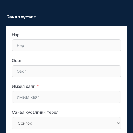
Санал хүсэлт
Нэр
Овог
Имэйл хаяг
Санал хүсэлтийн төрөл