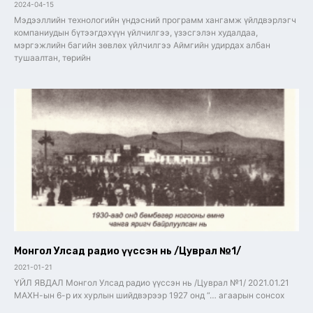
2024-04-15
Мэдээллийн технологийн үндэсний программ хангамж үйлдвэрлэгч
компаниудын бүтээгдэхүүн үйлчилгээ, үзэсгэлэн худалдаа,
мэргэжлийн багийн зөвлөх үйлчилгээ Аймгийн удирдах албан
тушаалтан, төрийн
Монгол Улсад радио үүссэн нь /Цуврал №1/
2021-01-21
ҮЙЛ ЯВДАЛ Монгол Улсад радио үүссэн нь /Цуврал №1/ 2021.01.21
МАХН-ын 6-р их хурлын шийдвэрээр 1927 онд “… агаарын сонсох