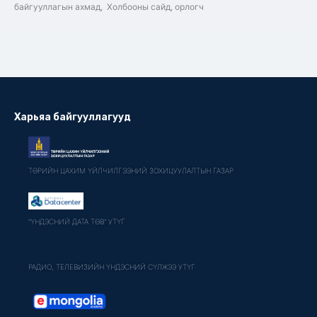
байгууллагын ахмад, Холбооны сайд, орлогч
Харьяа байгууллагууд
ТӨРИЙН ЦАХИМ ҮЙЛЧИЛГЭЭНИЙ ЗОХИЦУУЛАЛТЫН ГАЗАР
"ҮНДЭСНИЙ ДАТА ТӨВ" УТҮГ
РАДИО, ТЕЛЕВИЗИЙН ҮНДЭСНИЙ СҮЛЖЭЭ УТҮГ