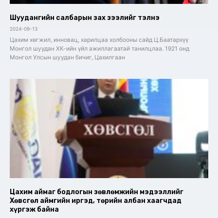
Шуудангийн салбарын зах зээлийг тэлнэ
2024-09-13
Цахим хөгжил, инновац, харилцаа холбооны сайд Ц.Баатархүү
Монгол шуудан ХК-ийн үйл ажиллагаатай танилцлаа. 1921 онд
Монгол Улсын шуудан бичиг, Цахилгаан
Цахим аймаг бодлогын зөвлөмжийн мэдээллийг
Хөвсгөл аймгийн иргэд, төрийн албан хаагчдад
хүргэж байна