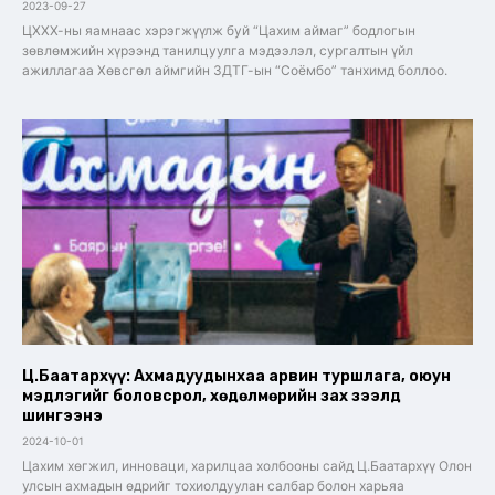
2023-09-27
ЦХХХ-ны яамнаас хэрэгжүүлж буй “Цахим аймаг” бодлогын
зөвлөмжийн хүрээнд танилцуулга мэдээлэл, сургалтын үйл
ажиллагаа Хөвсгөл аймгийн ЗДТГ-ын “Соёмбо” танхимд боллоо.
Ц.Баатархүү: Ахмадуудынхаа арвин туршлага, оюун
мэдлэгийг боловсрол, хөдөлмөрийн зах зээлд
шингээнэ
2024-10-01
Цахим хөгжил, инноваци, харилцаа холбооны сайд Ц.Баатархүү Олон
улсын ахмадын өдрийг тохиолдуулан салбар болон харьяа