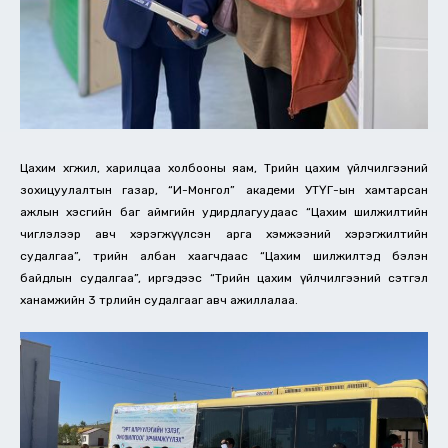
Цахим хөгжил, харилцаа холбооны яам, Төрийн цахим үйлчилгээний
зохицуулалтын газар, “И-Монгол” академи УТҮГ-ын хамтарсан
ажлын хэсгийн баг аймгийн удирдлагуудаас “Цахим шилжилтийн
чиглэлээр авч хэрэгжүүлсэн арга хэмжээний хэрэгжилтийн
судалгаа”, төрийн албан хаагчдаас “Цахим шилжилтэд бэлэн
байдлын судалгаа”, иргэдээс “Төрийн цахим үйлчилгээний сэтгэл
ханамжийн 3 төрлийн судалгааг авч ажиллалаа.