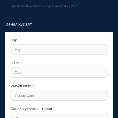
МЭДЭЭЛЭЛ ТЕХНОЛОГИЙН ҮНДЭСНИЙ ПАРК ААТУҮГ
Санал хүсэлт
Нэр
Овог
Имэйл хаяг
Санал хүсэлтийн төрөл