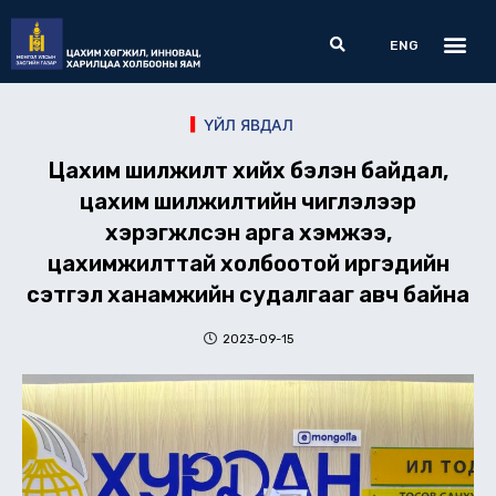
Skip
Me
Search
to
ENG
content
ҮЙЛ ЯВДАЛ
Цахим шилжилт хийх бэлэн байдал,
цахим шилжилтийн чиглэлээр
хэрэгжүүлсэн арга хэмжээ,
цахимжилттай холбоотой иргэдийн
сэтгэл ханамжийн судалгааг авч байна
2023-09-15