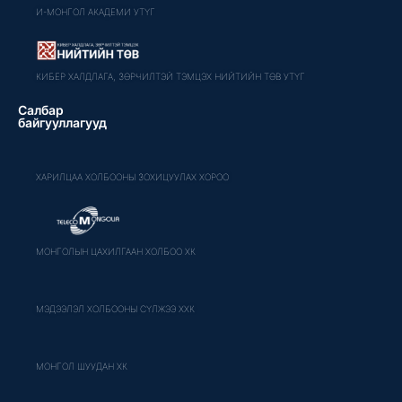
И-МОНГОЛ АКАДЕМИ УТҮГ
КИБЕР ХАЛДЛАГА, ЗӨРЧИЛТЭЙ ТЭМЦЭХ НИЙТИЙН ТӨВ УТҮГ
Салбар
байгууллагууд
ХАРИЛЦАА ХОЛБООНЫ ЗОХИЦУУЛАХ ХОРОО
МОНГОЛЫН ЦАХИЛГААН ХОЛБОО ХК
МЭДЭЭЛЭЛ ХОЛБООНЫ СҮЛЖЭЭ ХХК
МОНГОЛ ШУУДАН ХК