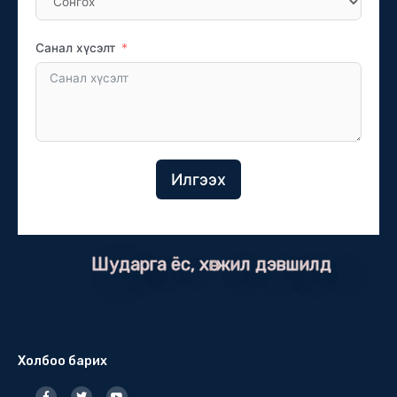
Санал хүсэлт
Илгээх
Шударга ёс, хөгжил дэвшилд
Холбоо барих
F
T
Y