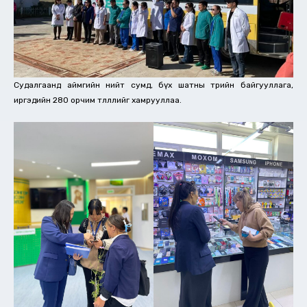
Судалгаанд аймгийн нийт сумд, бүх шатны төрийн байгууллага,
иргэдийн 280 орчим төлөөллийг хамрууллаа.