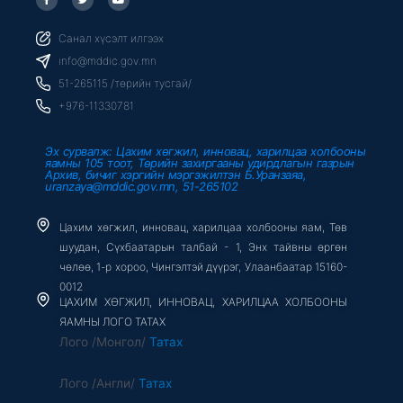
a
w
o
c
i
u
e
t
t
b
t
u
Санал хүсэлт илгээх
o
e
b
o
r
e
info@mddic.gov.mn
k
-
51-265115 /төрийн тусгай/
f
+976-11330781
Эх сурвалж: Цахим хөгжил, инновац, харилцаа холбооны
яамны 105 тоот, Төрийн захиргааны удирдлагын газрын
Архив, бичиг хэргийн мэргэжилтэн Б.Уранзаяа,
uranzaya@mddic.gov.mn, 51-265102
Цахим хөгжил, инновац, харилцаа холбооны яам, Төв
шуудан, Сүхбаатарын талбай - 1, Энх тайвны өргөн
чөлөө, 1-р хороо, Чингэлтэй дүүрэг, Улаанбаатар 15160-
0012
ЦАХИМ ХӨГЖИЛ, ИННОВАЦ, ХАРИЛЦАА ХОЛБООНЫ
ЯАМНЫ ЛОГО ТАТАХ
Лого /Монгол/
Татах
Лого /Англи/
Татах