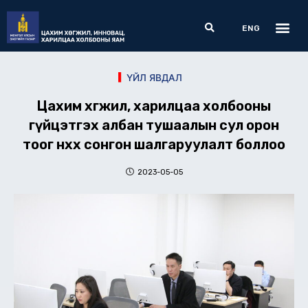
Skip
Me
Search
to
ENG
content
ҮЙЛ ЯВДАЛ
Цахим хөгжил, харилцаа холбооны
гүйцэтгэх албан тушаалын сул орон
тоог нөхөх сонгон шалгаруулалт боллоо
2023-05-05