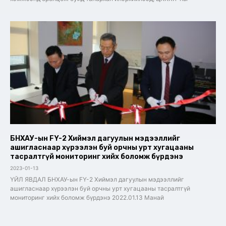
БНХАУ-ын FY-2 Хиймэл дагуулын мэдээллийг
ашигласнаар хүрээлэн буй орчны урт хугацааны
тасралтгүй мониторинг хийх боломж бүрдэнэ
2023-01-13
ҮЙЛ ЯВДАЛ БНХАУ-ын FY-2 Хиймэл дагуулын мэдээллийг
ашигласнаар хүрээлэн буй орчны урт хугацааны тасралтгүй
мониторинг хийх боломж бүрдэнэ 2022.01.13 Манай