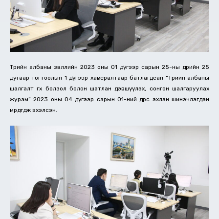
Төрийн албаны зөвлөлийн 2023 оны 01 дүгээр сарын 25-ны өдрийн 25
дугаар тогтоолын 1 дүгээр хавсралтаар батлагдсан “Төрийн албаны
шалгалт өгөх болзол болон шатлан дэвшүүлэх, сонгон шалгаруулах
журам” 2023 оны 04 дүгээр сарын 01-ний өдрөөс эхлэн шинэчлэгдэн
мөрдөгдөж эхэлсэн.