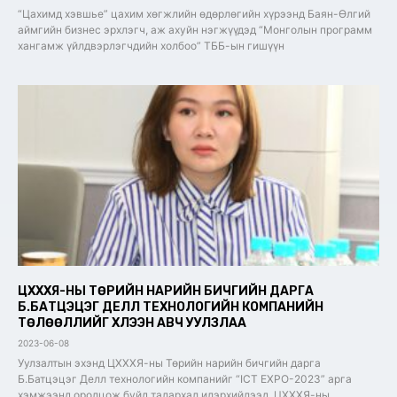
“Цахимд хэвшье” цахим хөгжлийн өдөрлөгийн хүрээнд Баян-Өлгий
аймгийн бизнес эрхлэгч, аж ахуйн нэгжүүдэд “Монголын программ
хангамж үйлдвэрлэгчдийн холбоо” ТББ-ын гишүүн
ЦХХХЯ-НЫ ТӨРИЙН НАРИЙН БИЧГИЙН ДАРГА
Б.БАТЦЭЦЭГ ДЕЛЛ ТЕХНОЛОГИЙН КОМПАНИЙН
ТӨЛӨӨЛЛИЙГ ХҮЛЭЭН АВЧ УУЛЗЛАА
2023-06-08
Уулзалтын эхэнд ЦХХХЯ-ны Төрийн нарийн бичгийн дарга
Б.Батцэцэг Делл технологийн компанийг “ICT EXPO-2023” арга
хэмжээнд оролцож буйд талархал илэрхийлээд, ЦХХХЯ-ны