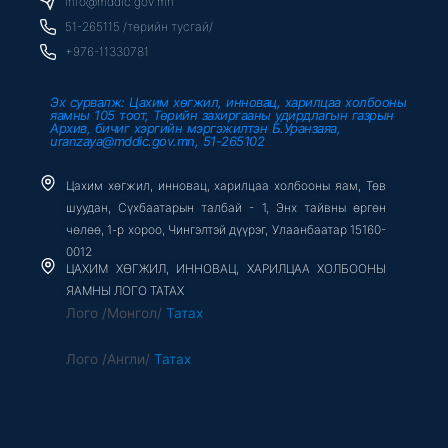
info@mddic.gov.mn
k
-
51-265115 /төрийн тусгай/
f
+976-11330781
Эх сурвалж: Цахим хөгжил, инновац, харилцаа холбооны
яамны 105 тоот, Төрийн захиргааны удирдлагын газрын
Архив, бичиг хэргийн мэргэжилтэн Б.Уранзаяа,
uranzaya@mddic.gov.mn, 51-265102
Цахим хөгжил, инновац, харилцаа холбооны яам, Төв
шуудан, Сүхбаатарын талбай - 1, Энх тайвны өргөн
чөлөө, 1-р хороо, Чингэлтэй дүүрэг, Улаанбаатар 15160-
0012
ЦАХИМ ХӨГЖИЛ, ИННОВАЦ, ХАРИЛЦАА ХОЛБООНЫ
ЯАМНЫ ЛОГО ТАТАХ
Лого /Монгол/
Татах
Лого /Англи/
Татах