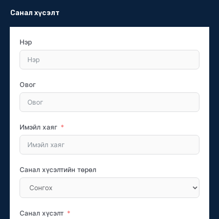
Санал хүсэлт
Нэр
Овог
Имэйл хаяг
Санал хүсэлтийн төрөл
Санал хүсэлт