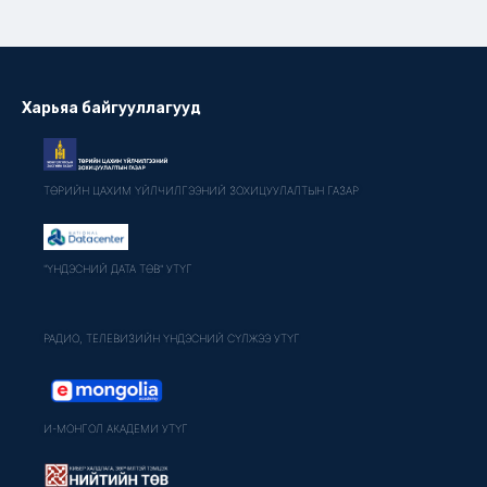
Харьяа байгууллагууд
ТӨРИЙН ЦАХИМ ҮЙЛЧИЛГЭЭНИЙ ЗОХИЦУУЛАЛТЫН ГАЗАР
"ҮНДЭСНИЙ ДАТА ТӨВ" УТҮГ
РАДИО, ТЕЛЕВИЗИЙН ҮНДЭСНИЙ СҮЛЖЭЭ УТҮГ
И-МОНГОЛ АКАДЕМИ УТҮГ