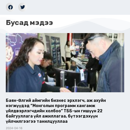
Бусад мэдээ
Баян-Өлгий аймгийн бизнес эрхлэгч, аж ахуйн
нэгжүүдэд “Монголын программ хангамж
үйлдвэрлэгчдийн холбоо” ТББ-ын гишүүн 22
байгууллага үйл ажиллагаа, бүтээгдэхүүн
үйлчилгээгээ танилцууллаа
2024-04-16