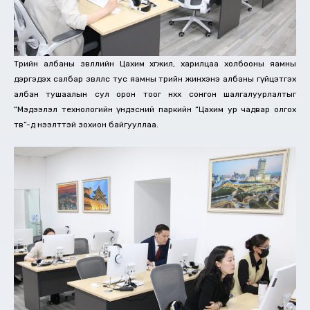
Төрийн албаны зөвлөлийн Цахим хөгжил, харилцаа холбооны яамны
дэргэдэх салбар зөвлөлөөс тус яамны төрийн жинхэнэ албаны гүйцэтгэх
албан тушаалын сул орон тоог нөхөх сонгон шалгалуурлалтыг
“Мэдээлэл технологийн үндэсний паркийн “Цахим ур чадвар олгох
төв”-д нээлттэй зохион байгууллаа.