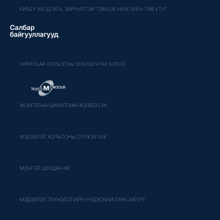
КИБЕР ХАЛДЛАГА, ЗӨРЧИЛТЭЙ ТЭМЦЭХ НИЙТИЙН ТӨВ УТҮГ
Салбар
байгууллагууд
ХАРИЛЦАА ХОЛБООНЫ ЗОХИЦУУЛАХ ХОРОО
МОНГОЛЫН ЦАХИЛГААН ХОЛБОО ХК
МЭДЭЭЛЭЛ ХОЛБООНЫ СҮЛЖЭЭ ХХК
МОНГОЛ ШУУДАН ХК
МЭДЭЭЛЭЛ ТЕХНОЛОГИЙН ҮНДЭСНИЙ ПАРК ААТУҮГ