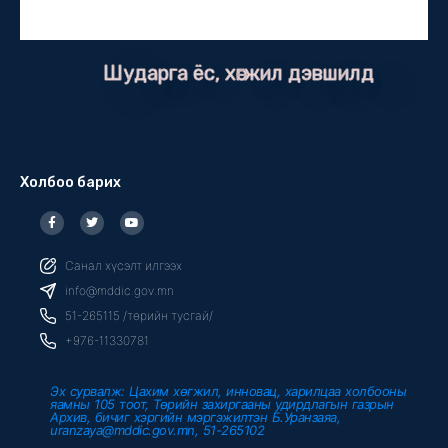
Шударга ёс, хөгжил дэвшилд
Холбоо барих
F
T
Y
a
w
o
c
i
u
e
t
t
b
t
u
Санал хүсэлт илгээх
o
e
b
o
r
e
info@mddic.gov.mn
k
-
51-265115 /төрийн тусгай/
f
+976-11330781
Эх сурвалж: Цахим хөгжил, инновац, харилцаа холбооны
яамны 105 тоот, Төрийн захиргааны удирдлагын газрын
Архив, бичиг хэргийн мэргэжилтэн Б.Уранзаяа,
uranzaya@mddic.gov.mn, 51-265102