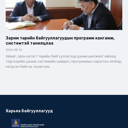
Зарим төрийн байгууллагуудын программ хангамж,
системтэй танилцлаа
2023-09-15
Аймаг, орон нутагт төрийн байгууллагууд цахим шилжилт хийхэд
тэдгээрийн цахим системийн шийдэл, программын хэрэглээ хялбар,
нэгдсэн байх нь чухал юм.
Харьяа байгууллагууд