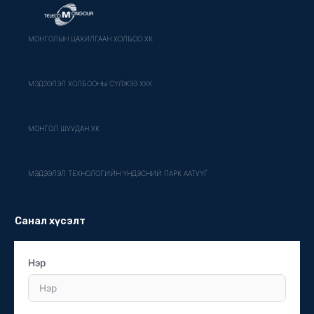
МОНГОЛЫН ЦАХИЛГААН ХОЛБОО ХК
МЭДЭЭЛЭЛ ХОЛБООНЫ СҮЛЖЭЭ ХХК
МОНГОЛ ШУУДАН ХК
МЭДЭЭЛЭЛ ТЕХНОЛОГИЙН ҮНДЭСНИЙ ПАРК ААТУҮГ
Санал хүсэлт
Нэр