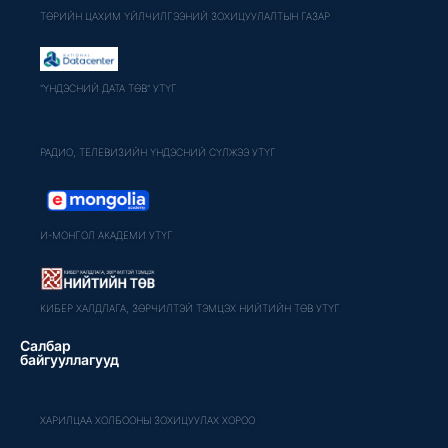
ТӨРИЙН ЦАХИМ ҮЙЛЧИЛГЭЭНИЙ ЗОХИЦУУЛАЛТЫН ГАЗАР
"ҮНДЭСНИЙ ДАТА ТӨВ" УТҮГ
РАДИО, ТЕЛЕВИЗИЙН ҮНДЭСНИЙ СҮЛЖЭЭ УТҮГ
И-МОНГОЛ АКАДЕМИ УТҮГ
КИБЕР ХАЛДЛАГА, ЗӨРЧИЛТЭЙ ТЭМЦЭХ НИЙТИЙН ТӨВ УТҮГ
Салбар
байгууллагууд
ХАРИЛЦАА ХОЛБООНЫ ЗОХИЦУУЛАХ ХОРОО