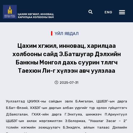
Skip
Me
Search
to
ENG
content
ҮЙЛ ЯВДАЛ
Цахим хөгжил, инновац, харилцаа
холбооны сайд Э.Батшугар Дэлхийн
Банкны Монгол дахь суурин төлөөлөгч
Таехюн Ли-г хүлээн авч уулзлаа
2025-07-31
Уулзалтад ЦХИХХ-ны сайдын зөвлөх Б.Амгалан, ЦШБЗГ-ын дарга
Б.Бат-Өлзий, ХХБЗГ-ын даргын албан үүргийг түр орлон гүйцэтгэгч
Д.Баясгалан, ГХАХ-ийн дарга Г.Энхтуяа, шинжээч П.Ариунтуул
ЦШБЗГ-ын ахлах мэргэжилтэн Э.Болормаа, “Ухаалаг Засаг – 2”
төслийн нэгжийн зохицуулагч Б.Энхдөлгөөн, айлын талаас Дэлхийн