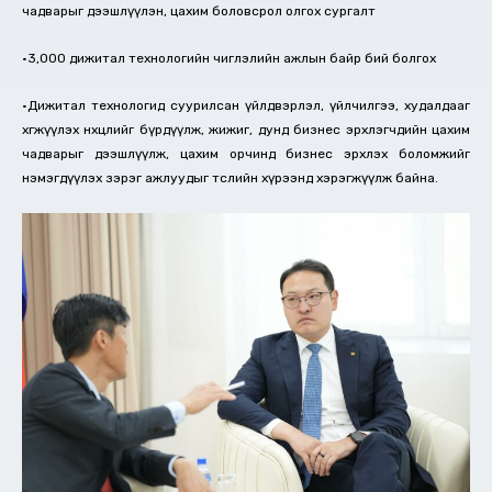
чадварыг дээшлүүлэн, цахим боловсрол олгох сургалт
•3,000 дижитал технологийн чиглэлийн ажлын байр бий болгох
•Дижитал технологид суурилсан үйлдвэрлэл, үйлчилгээ, худалдааг
хөгжүүлэх нөхцөлийг бүрдүүлж, жижиг, дунд бизнес эрхлэгчдийн цахим
чадварыг дээшлүүлж, цахим орчинд бизнес эрхлэх боломжийг
нэмэгдүүлэх зэрэг ажлуудыг төслийн хүрээнд хэрэгжүүлж байна.