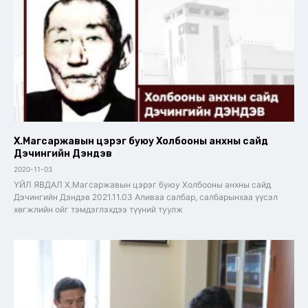
Х.Магсаржавын цэрэг буюу Холбооны анхны сайд
Дэчингийн Дэндэв
2020-11-03
ҮЙЛ ЯВДАЛ Х.Магсаржавын цэрэг буюу Холбооны анхны сайд
Дэчингийн Дэндэв 2021.11.03 Аливаа салбар, салбарынхаа үүсэл
хөгжлийн ойг тэмдэглэхдээ түүний туулж