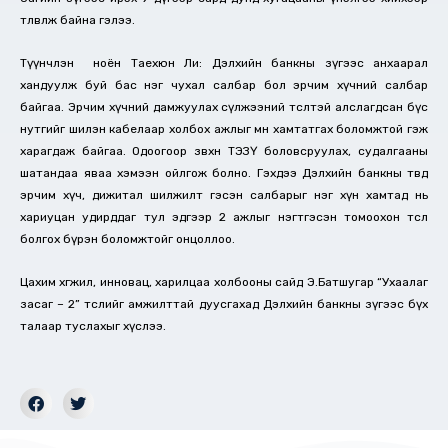
төлөвлөж байна гэлээ.
Түүнчлэн ноён Таехюн Ли: Дэлхийн банкны зүгээс анхаарал
хандуулж буй бас нэг чухал салбар бол эрчим хүчний салбар
байгаа. Эрчим хүчний дамжуулах сүлжээний төсөлтэй алслагдсан бүс
нутгийг шилэн кабелаар холбох ажлыг мөн хамтатгах боломжтой гэж
харагдаж байгаа. Одоогоор зөвхөн ТЭЗҮ боловсруулах, судалгааны
шатандаа яваа хэмээн ойлгож болно. Гэхдээ Дэлхийн банкны төвд
эрчим хүч, дижитал шилжилт гэсэн салбарыг нэг хүн хамтад нь
хариуцан удирддаг тул эдгээр 2 ажлыг нэгтгэсэн томоохон төсөл
болгох бүрэн боломжтойг онцоллоо.
Цахим хөгжил, инновац, харилцаа холбооны сайд Э.Батшугар “Ухаалаг
засаг – 2” төслийг амжилттай дуусгахад Дэлхийн банкны зүгээс бүх
талаар туслахыг хүслээ.