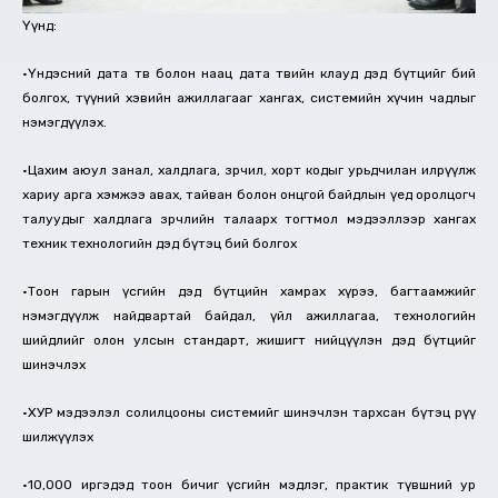
Үүнд:
•Үндэсний дата төв болон наац дата төвийн клауд дэд бүтцийг бий
болгох, түүний хэвийн ажиллагааг хангах, системийн хүчин чадлыг
нэмэгдүүлэх.
•Цахим аюул занал, халдлага, зөрчил, хорт кодыг урьдчилан илрүүлж
хариу арга хэмжээ авах, тайван болон онцгой байдлын үед оролцогч
талуудыг халдлага зөрчлийн талаарх тогтмол мэдээллээр хангах
техник технологийн дэд бүтэц бий болгох
•Тоон гарын үсгийн дэд бүтцийн хамрах хүрээ, багтаамжийг
нэмэгдүүлж найдвартай байдал, үйл ажиллагаа, технологийн
шийдлийг олон улсын стандарт, жишигт нийцүүлэн дэд бүтцийг
шинэчлэх
•ХУР мэдээлэл солилцооны системийг шинэчлэн тархсан бүтэц рүү
шилжүүлэх
•10,000 иргэдэд тоон бичиг үсгийн мэдлэг, практик түвшний ур