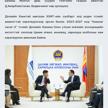
Банкны Монгол дахь суурин төлөөлөгчийн газрын ажилтан
Д.Амарбаясгалан, Бадамчимэг нар оролцлоо.
Дэлхийн банктай хамтран ХХМТ-ийн салбарт хэд хэдэн төслийг
амжилттай хэрэгжүүлсээр ирсэн билээ. 2023-2027 онд “Ухаалаг
засаг-2” төслийг Дэлхийн банкны Олон улсын хөгжлийн ассоциацийн
хөнгөлөлттэй зээлээр Цахим хөгжил, инновац, харилцаа холбооны яам
хэрэгжүүлэн ажиллаж байна.