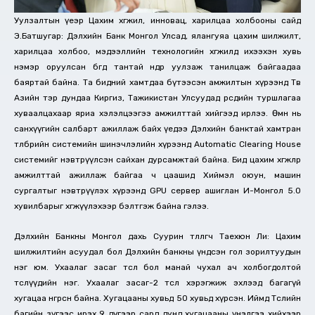
Уулзалтын үеэр Цахим хөгжил, инновац, харилцаа холбооны сайд
Э.Батшугар: Дэлхийн Банк Монгол Улсад, ялангуяа цахим шилжилт,
харилцаа холбоо, мэдээллийн технологийн хөгжилд ихээхэн хувь
нэмэр оруулсан бөгөөд тантай өнөөдөр уулзаж танилцаж байгаадаа
баяртай байна. Та бидний хамтдаа бүтээсэн амжилтын хүрээнд Төв
Азийн тэр дундаа Киргиз, Тажикистан Улсуудад өөрсдийн туршлагаа
хуваалцахаар яриа хэлэлцээгээ амжилттай хийгээд ирлээ. Өмнө нь
санхүүгийн салбарт ажиллаж байх үедээ Дэлхийн банктай хамтран
төлбөрийн системийн шинэчлэлийн хүрээнд Automatic Clearing House
системийг нэвтрүүлсэн сайхан дурсамжтай байна. Бид цахим хөгжлөөр
амжилттай ажиллаж байгаа ч цаашид Хиймэл оюун, машин
сургалтыг нэвтрүүлэх хүрээнд GPU сервер ашиглан И-Монгол 5.0
хувилбарыг хөгжүүлэхээр бэлтгэж байна гэлээ.
Дэлхийн Банкны Монгол дахь Cуурин төлөөлөгч Таехюн Ли: Цахим
шилжилтийн асуудал бол Дэлхийн банкны үндсэн гол зорилтуудын
нэг юм. Ухаалаг засаг төсөл бол манай чухал ач холбогдолтой
төслүүдийн нэг. Ухаалаг засаг-2 төсөл хэрэгжиж эхлээд багагүй
хугацаа өнгөрсөн байна. Хугацааны хувьд 50 хувьд хүрсэн. Иймд Төслийн
багийн зүгээс ирэх 9 дүгээр сард дунд хугацааны үнэлгээ хийхээр