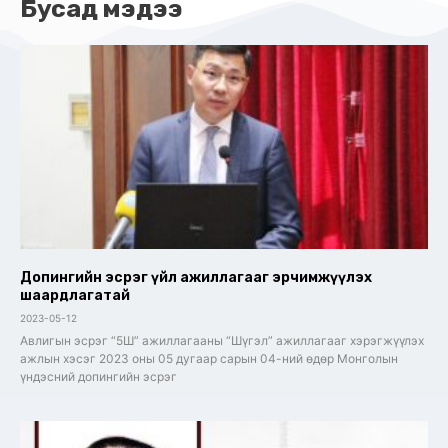
Бусад мэдээ
Допингийн эсрэг үйл ажиллагааг эрчимжүүлэх
шаардлагатай
2023-05-12
Авлигын эсрэг “5Ш” ажиллагааны “Шүгэл” ажиллагааг хэрэгжүүлэх
ажлын хэсэг 2023 оны 05 дугаар сарын 04-ний өдөр Монголын
үндэсний допингийн эсрэг