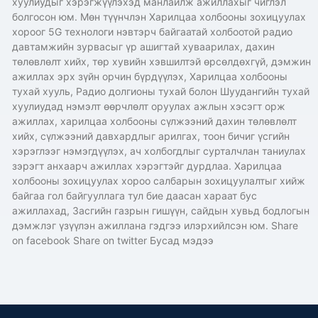
хуулиудыг хэрэгжүүлэхэд манлайлж ажиллахыг чиглэл
болгосон юм. Мөн түүнчлэн Харилцаа холбооны зохицуулах
хороог 5G технологи нэвтэрч байгаатай холбоотой радио
давтамжийн зурвасыг үр ашигтай хуваарилах, дахин
төлөвлөлт хийх, төр хувийн хэвшилтэй өрсөлдөхгүй, дэмжин
ажиллах эрх зүйн орчин бүрдүүлэх, Харилцаа холбооны
тухай хууль, Радио долгионы тухай болон Шуудангийн тухай
хуулиудад нэмэлт өөрчлөлт оруулах ажлын хэсэгт орж
ажиллах, харилцаа холбооны сүлжээний дахин төлөвлөлт
хийх, сүлжээний давхардлыг арилгах, тоон бичиг үсгийн
хэрэглээг нэмэгдүүлэх, ач холбогдлыг сурталчлан таниулах
зэрэгт анхаарч ажиллах хэрэгтэйг дурдлаа. Харилцаа
холбооны зохицуулах хороо салбарын зохицуулалтыг хийж
байгаа гол байгууллага тул бие даасан хараат бус
ажиллахад, Засгийн газрын гишүүн, сайдын хувьд бодлогын
дэмжлэг үзүүлэн ажиллана гэдгээ илэрхийлсэн юм. Share
on facebook Share on twitter Бусад мэдээ