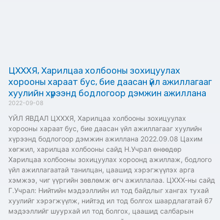
ЦХХХЯ, Харилцаа холбооны зохицуулах
хорооны хараат бус, бие даасан үйл ажиллагааг
хуулийн хүрээнд бодлогоор дэмжин ажиллана
2022-09-08
ҮЙЛ ЯВДАЛ ЦХХХЯ, Харилцаа холбооны зохицуулах
хорооны хараат бус, бие даасан үйл ажиллагааг хуулийн
хүрээнд бодлогоор дэмжин ажиллана 2022.09.08 Цахим
хөгжил, харилцаа холбооны сайд Н.Учрал өнөөдөр
Харилцаа холбооны зохицуулах хороонд ажиллаж, бодлого
үйл ажиллагаатай танилцан, цаашид хэрэгжүүлэх арга
хэмжээ, чиг үүргийн зөвлөмж өгч ажиллалаа. ЦХХХ-ны сайд
Г.Учрал: Нийтийн мэдээллийн ил тод байдлыг хангах тухай
хуулийг хэрэгжүүлж, нийтэд ил тод болгох шаардлагатай 67
мэдээллийг шуурхай ил тод болгох, цаашид салбарын