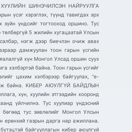
ХАЙ ХУУЛИЙН ШИНЭЧИЛСЭН НАЙРУУЛГА
рын үсэг хэрэглэх, түүнд тавигдах эрх
х зүйн үндсийг тогтооход оршино. Тус
э төлбөргүй 5 жилийн хугацаатай Улсын
 салбар, нэгж дээр биечлэн очиж авах
азраар дамжуулан тоон гарын үсгийн
ьяалалгүй хүн Монгол Улсад оршин суух
га хэлбэртэй байна. Тоон гарын үсгийг
элийг цахим хэлбэрээр байгуулах, “e-
үрдэж байна. КИБЕР АЮУЛГҮЙ БАЙДЛЫН
лага, хүн, хуулийн этгээдийн хооронд
цаанд үйлчилнэ. Тус хуулиар үндэсний
 бөгөөд тус зөвлөлийг Монгол Улсын
н ерөнхий газрын дарга нар ажиллана.
бүтэцтэй байгууллагын кибер аюулгүй