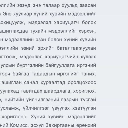
ллийн эзэнд энэ талаар хуульд заасан
нэ хуулиар хүний хувийн мэдээллийг
зохицуулж, мэдээлэл хариуцагч болох
 ашиглахдаа тухайн мэдээллийг хэрхэн,
н мэдээллийн эзэн болон хүний хувийн
эллийн эзний эрхийг баталгаажуулан
огтоож, мэдээлэл хариуцагчийн хүлээх
 улсын бүртгэлийн байгууллага иргэний
втэрч байгаа гадаадын иргэнийг таних,
 ашиглан санал хураалтад оролцохоос
уулахад тавигдах шаардлага, хориглох,
ө, нийтийн үйлчилгээний газрын тусгай
усламж, үйлчилгээг үзүүлэх хэвтүүлэн
 хориглоно. Хүний хувийн мэдээллийг
ний Комисс, эсхүл Захиргааны ерөнхий