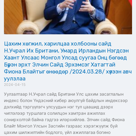
Цахим хөгжил, харилцаа холбооны сайд
Н.Учрал Их Британи, Умард Ирландын Нэгдсэн
Хаант Улсаас Монгол Улсад суугаа Онц бөгөөд
Бүрэн эрхт Элчин Сайд Эрхэмсэг Хатагтай
Фиона Блайтыг өнөөдөр /2024.03.28/ хүлээн авч
уулзлаа
2024-04-15
Уулзалтаар Н.Учрал сайд Британи Улс цахим засаглалын
индекс болон Үндэсний кибер аюулгүй байдлын индексээр
дэлхийд тэргүүлэгч улсуудын нэг тул цаашид дээрх
чиглэлээр туршлага солилцон хамтран ажиллах
сонирхолтой байна гэдгээ илэрхийлэв. Элчин сайд Фиона
Блайт Монгол Улсын Засгийн газраас хэрэгжүүлж буй
цахим шилжилтийн бодлого, үйл ажиллагаа богино