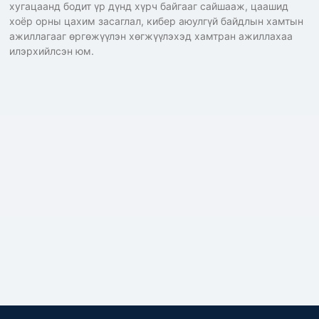
хугацаанд бодит үр дүнд хүрч байгааг сайшааж, цаашид
хоёр орны цахим засаглал, кибер аюулгүй байдлын хамтын
ажиллагааг өргөжүүлэн хөгжүүлэхэд хамтран ажиллахаа
илэрхийлсэн юм.