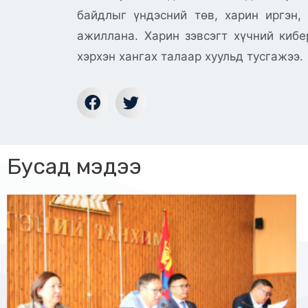
байдлыг үндэсний төв, харин иргэн,
ажиллана. Харин зэвсэгт хүчний киб
хэрхэн хангах талаар хуульд тусгажээ.
Бусад мэдээ