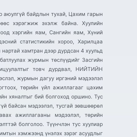
р аюулгүй байдлын тухай, Цахим гарын
өөс хэрэгжиж эхэлж байна. Хуулийн
тоод хэргийн яам, Сангийн яам, Хүний
дэсний статистикийн хороо, Харилцаа
ч нартай хамтран дээр дурдсан 4 хуульд
 батлуулах журмын төслүүдийг Засгийн
охицуулалтыг товч дурдвал, НИЙТИЙН
слэл, журмын дагуу иргэний мэдээлэл
тогтоох, төрийн үйл ажиллагааг цахим
ийн хяналтыг бий болгоход оршино. Тус
гүй байсан мэдээлэл, тусгай зөвшөөрөл
авах ажиллагааны мэдээлэл, төрийн
лттэй болголоо. Түүнчлэн тус хуулиар
римтын хэмжээнд үнэлэх зэрэг асуудлыг