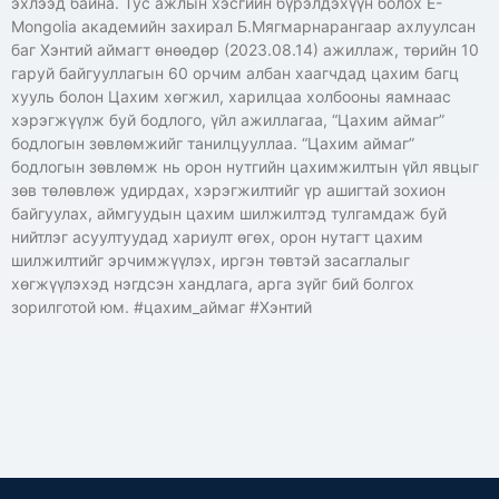
эхлээд байна. Тус ажлын хэсгийн бүрэлдэхүүн болох E-
Mongolia академийн захирал Б.Мягмарнарангаар ахлуулсан
баг Хэнтий аймагт өнөөдөр (2023.08.14) ажиллаж, төрийн 10
гаруй байгууллагын 60 орчим албан хаагчдад цахим багц
хууль болон Цахим хөгжил, харилцаа холбооны яамнаас
хэрэгжүүлж буй бодлого, үйл ажиллагаа, “Цахим аймаг”
бодлогын зөвлөмжийг танилцууллаа. “Цахим аймаг”
бодлогын зөвлөмж нь орон нутгийн цахимжилтын үйл явцыг
зөв төлөвлөж удирдах, хэрэгжилтийг үр ашигтай зохион
байгуулах, аймгуудын цахим шилжилтэд тулгамдаж буй
нийтлэг асуултуудад хариулт өгөх, орон нутагт цахим
шилжилтийг эрчимжүүлэх, иргэн төвтэй засаглалыг
хөгжүүлэхэд нэгдсэн хандлага, арга зүйг бий болгох
зорилготой юм. #цахим_аймаг #Хэнтий