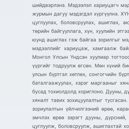
шийдвэрлэнэ. Мэдээлэл хариуцагч мэд
журмын дагуу мэдэгдэл хүргүүлнэ. 
цуглуулах, боловсруулах, ашиглах, 
төрийн байгууллага, хүн, хуулийн этг
юунд ашиглах гэж байгаа зорилгыг мэ
мэдээллийг хариуцаж, хамгаалж бай
Монгол Улсын Үндсэн хуулиар тогтоос
үүргийг тодруулж өгсөн. Мөн хүний би
улсын бүртгэл хөтлөх, сонгогчийн бүр
баталгаажуулах, хэрэг маргааныг хя
бусад тохиолдолд хориглоно. Дууны, д
хяналт тавих зохицуулалтыг тусгасан.
зориулалтын үйлчилгээний өрөө, кара
эмчлэх өрөө зэрэгт дууны, дүрсний,
цуглуулж, боловсруулж, ашиглахтай х