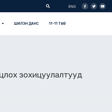
Facebook-
Twitter
Youtu
Search
f
ENG
ШИЛЭН ДАНС
11-11 ТӨВ
нцлох зохицуулалтууд