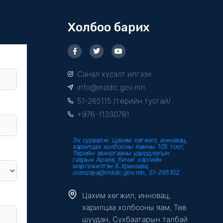
Холбоо барих
F
T
Y
a
w
o
c
i
u
e
t
t
Санал хүсэлт илгээх
b
t
u
o
e
b
info@mddic.gov.mn
o
r
e
k
51-265115 /төрийн тусгай/
-
f
+976-11330781
Эх сурвалж: Цахим хөгжил, инновац,
харилцаа холбооны яамны 105 тоот,
Төрийн захиргааны удирдлагын
газрын Архив, бичиг хэргийн
мэргэжилтэн Б.Уранзаяа,
uranzaya@mddic.gov.mn, 51-265102
Цахим хөгжил, инновац,
харилцаа холбооны яам, Төв
шуудан, Сүхбаатарын талбай