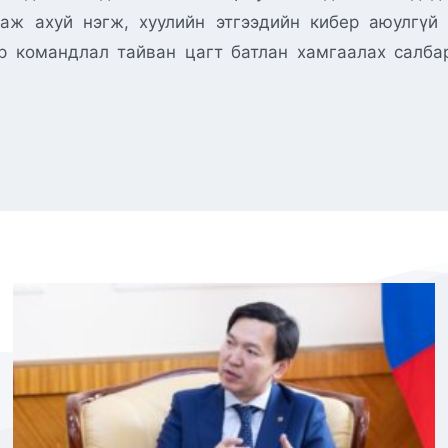
 аж ахуй нэгж, хуулийн этгээдийн кибер аюулгүй
ер командлал тайван цагт батлан хамгаалах салб