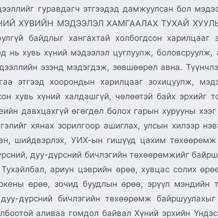
ээллийг гуравдагч этгээдэд дамжуулсан бол мэдээ
ХҮНИЙ ХУВИЙН МЭДЭЭЛЭЛ ХАМГААЛАХ ТУХАЙ ХУУЛЬ Э
аюулгүй байдлыг хангахтай холбогдсон харилцааг 
ээд нь хувь хүний мэдээлэл цуглуулж, боловсруулж,
дээллийн эзэнд мэдэгдэж, зөвшөөрөл авна. Түүнчлэ
гаа этгээд хоорондын харилцааг зохицуулж, мэдэ
он хувь хүний халдашгүй, чөлөөтэй байх эрхийг т
еийн давхцахгүй өгөгдөл болох гарын хурууны хээг
тгэлийг хянах зорилгоор ашиглах, улсын хилээр нэ
нан, шийдвэрлэх, УИХ-ын гишүүд цахим төхөөрөмж
үрсний, дуу-дүрсний бичлэгийн төхөөрөмжийг байрш
 Тухайлбал, ариун цэврийн өрөө, хувцас солих өрө
окены өрөө, зочид буудлын өрөө, эрүүл мэндийн т
 дуу-дүрсний бичлэгийн төхөөрөмж байршуулахыг
олбоотой аливаа гомдол байвал Хүний эрхийн Үндэс