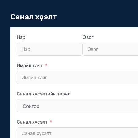
Санал хүсэлт
Нэр
Овог
Имэйл хаяг
Санал хүсэлтийн төрөл
Санал хүсэлт