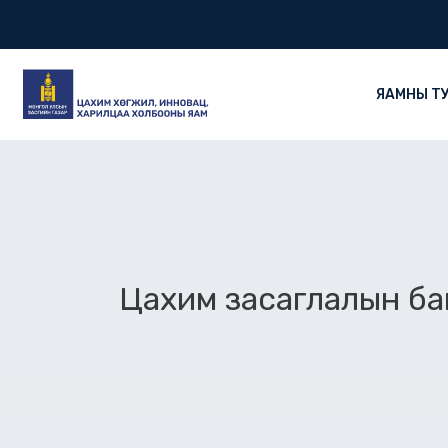
Skip
to
content
ЯАМНЫ Т
Цахим засаглалын ба