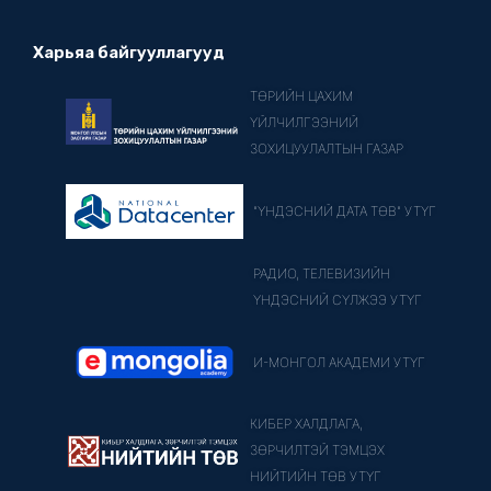
Харьяа байгууллагууд
ТӨРИЙН ЦАХИМ
ҮЙЛЧИЛГЭЭНИЙ
ЗОХИЦУУЛАЛТЫН ГАЗАР
"ҮНДЭСНИЙ ДАТА ТӨВ" УТҮГ
РАДИО, ТЕЛЕВИЗИЙН
ҮНДЭСНИЙ СҮЛЖЭЭ УТҮГ
И-МОНГОЛ АКАДЕМИ УТҮГ
КИБЕР ХАЛДЛАГА,
ЗӨРЧИЛТЭЙ ТЭМЦЭХ
НИЙТИЙН ТӨВ УТҮГ