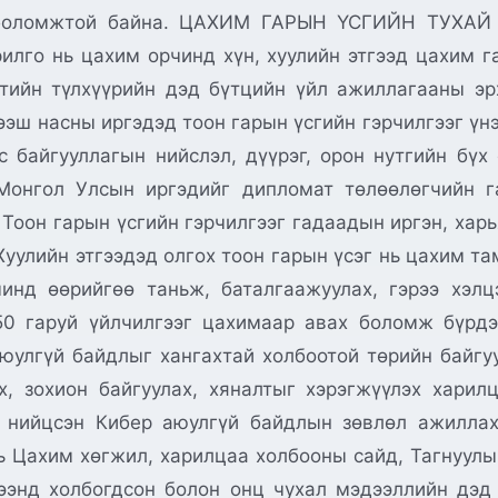
ах боломжтой байна. ЦАХИМ ГАРЫН ҮСГИЙН ТУ
илго нь цахим орчинд хүн, хуулийн этгээд цахим га
тийн түлхүүрийн дэд бүтцийн үйл ажиллагааны эр
дээш насны иргэдэд тоон гарын үсгийн гэрчилгээг үн
с байгууллагын нийслэл, дүүрэг, орон нутгийн бүх
Монгол Улсын иргэдийг дипломат төлөөлөгчийн г
 Тоон гарын үсгийн гэрчилгээг гадаадын иргэн, хар
уулийн этгээдэд олгох тоон гарын үсэг нь цахим там
инд өөрийгөө таньж, баталгаажуулах, гэрээ хэлц
 650 гаруй үйлчилгээг цахимаар авах боломж б
улгүй байдлыг хангахтай холбоотой төрийн байгуул
х, зохион байгуулах, хяналтыг хэрэгжүүлэх харил
д нийцсэн Кибер аюулгүй байдлын зөвлөл ажиллах
ь Цахим хөгжил, харилцаа холбооны сайд, Тагнуулы
ээнд холбогдсон болон онц чухал мэдээллийн дэд 