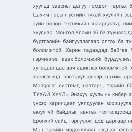
хуульд заасны дагуу гомдол гарг
Цахим гарын үсгийн тухай хуулийн зор
зүйн болон техникийн шаардлага, ний
хуулиар: Монгол Улсын 16 ба түүнээс 
бүртгэлийн байгууллагаас олгох ба ту
боломжтой. Харин гадаадад байгаа 
гэрчилгээг авах боломжийг бүрдүүлнэ.
хугацаандаа авч ашиглах боломжтой. Х
хэрэглээнд нэвтрүүлсэнээр цахим орч
Mongolia” системд нэвтэрч, төрийн
ТУХАЙ ХУУЛЬ Энэхүү хууль нь кибер аю
үүсэх харилцааг уялдуулан зохицуула
аюулгүй байдлыг хангах тогтолцоон
Ерөнхий сайд тэргүүлж, дэд даргаар н
Мөн төрийн мэдээллийн нэгдсэн сүлж