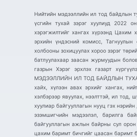
Нийтийн мэдээллийн ил тод байдлын ту
үсгийн тухай зэрэг хуулиуд 2022 о
хэрэгжилтийг хангах хүрээнд Цахим х
эрхийн үндэсний комисс, Тагнуулын 
холбооны зохицуулах хороо зэрэг төрий
батлуулахаар заасан журмуудын болов
газрын Хэрэг эрхлэх газарт хүргүү
МЭДЭЭЛЛИЙН ИЛ ТОД БАЙДЛЫН ТУХАЙ ХУ
хайх, хүлээн авах эрхийг хангах, ни
хэлбэрээр явуулах, нээлттэй, ил тод,
хуулиар байгууллагын нууц гэх нэрийн
эзэмшигчийн мэдээлэл, барилга бай
байгууллагын ажлын байрны сул орон 
цахим баримт бичгийг цаасан баримт б