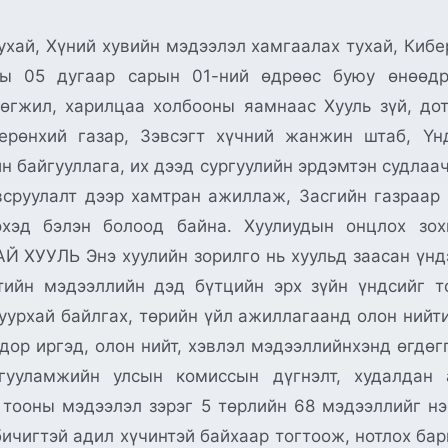
хай, Хүний хувийн мэдээлэл хамгаалах тухай, Кибе
ны 05 дугаар сарын 01-ний өдрөөс буюу өнөөдр
өгжил, харилцаа холбооны яамнаас Хууль зүй, до
ерөнхий газар, Зэвсэгт хүчний жанжин штаб, Үн
н байгууллага, их дээд сургуулийн эрдэмтэн судлаа
сруулалт дээр хамтран ажиллаж, Засгийн газраар
лэхэд бэлэн болоод байна. Хуулиудын онцлох з
УЛЬ Энэ хуулийн зорилго нь хуульд заасан үндэ
йтийн мэдээллийн дэд бүтцийн эрх зүйн үндсийг 
 шуурхай байлгах, төрийн үйл ажиллагаанд олон нийт
 дор иргэд, олон нийт, хэвлэл мэдээллийнхэнд өгдөг
гууламжийн улсын комиссын дүгнэлт, худалдан 
тооны мэдээлэл зэрэг 5 төрлийн 68 мэдээллийг нээ
ичигтэй адил хүчинтэй байхаар тогтоож, нотлох ба