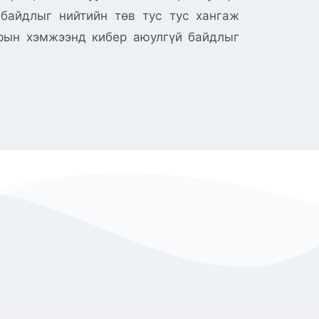
 байдлыг нийтийн төв тус тус хангаж
арын хэмжээнд кибер аюулгүй байдлыг