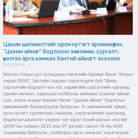
Цахим шилжилтийг орон нутагт эрчимжүүлэх,
“Цахим аймаг” бодлогын зөвлөмж, сургалт,
үнэлгээ арга хэмжээ Хэнтий аймагт эхэллээ
2023-08-14
Монгол Улсын урт хугацааны хөгжлийн баримт бичиг “Алсын
хараа-2050”, Засгийн газраас хэрэгжүүлж буй “Шинэ
сэргэлтийн бодлого”-ын хот, хөдөөгийн сэргэлтийн хүрээнд
Цахим хөгжил, харилцаа холбооны яамнаас ухаалаг аймаг,
сум, хотын жишиг баримт бичиг “Цахим аймаг” бодлогын
зөвлөмжийг боловсруулж баталсан. Уг зөвлөмжийг аймаг,
орон нутагт сурталчлан таниулж, хэрэгжилтийг хангахад
бодлогын дэмжлэг үзүүлэх чиг үүрэг бүхий ажлын хэсгийг
ЦХХХ-ны сайдын 2023 оны 07 дугаар сарын 18-ны А/66
тушаалаар байгуулж, холбогдох арга хэмжээг хэрэгжүүлж