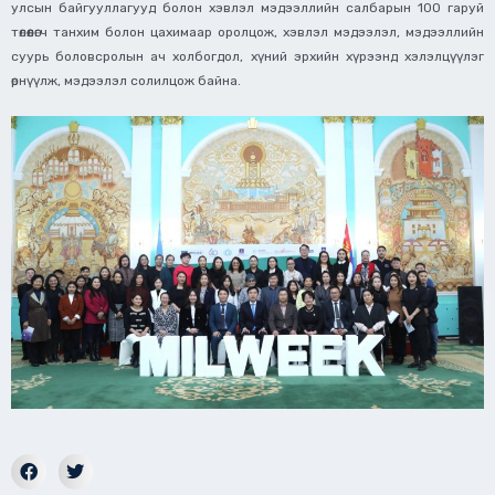
улсын байгууллагууд болон хэвлэл мэдээллийн салбарын 100 гаруй
төлөөлөгч танхим болон цахимаар оролцож, хэвлэл мэдээлэл, мэдээллийн
суурь боловсролын ач холбогдол, хүний эрхийн хүрээнд хэлэлцүүлэг
өрнүүлж, мэдээлэл солилцож байна.