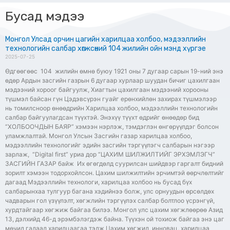
Бусад мэдээ
Монгол Улсад орчин цагийн харилцаа холбоо, мэдээллийн
технологийн салбар хөгжсөний 104 жилийн ойн мэнд хүргэе
2025-07-25
Өдгөөгөөс 104 жилийн өмнө буюу 1921 оны 7 дугаар сарын 19-ний энэ
өдөр Ардын засгийн газрын 6 дугаар хурлаар шуудан бичиг цахилгаан
мэдээний хороог байгуулж, Хиагтын цахилгаан мэдээний хорооны
түшмэл байсан гүн Цэдэвсүрэн гуайг ерөнхийлөн захирах түшмэлээр
нь томилсноор өнөөдрийн Харилцаа холбоо, мэдээллийн технологийн
салбар байгуулагдсан түүхтэй. Энэхүү түүхт өдрийг өнөөдөр бид
“ХОЛБООЧДЫН БАЯР” хэмээн нэрлэж, тэмдэглэн өнгөрүүлдэг болсон
уламжлалтай. Монгол Улсын Засгийн газар харилцаа холбоо,
мэдээллийн технологийг эдийн засгийн тэргүүлэгч салбарын нэгээр
зарлаж, “Digital first” уриа дор “ЦАХИМ ШИЛЖИЛТИЙГ ЭРХЭМЛЭГЧ”
ЗАСГИЙН ГАЗАР байж Их өгөгдөлд суурилсан шийдвэр гаргалт бидний
зорилт хэмээн тодорхойлсон. Цахим шилжилтийн эрчимтэй өөрчлөлтийг
дагаад Мэдээллийн технологи, харилцаа холбоо нь бусад бүх
салбарынхаа тулгуур багана хэдийнээ болж, улс орнуудын өрсөлдөх
чадварын гол үзүүлэлт, хөгжлийн тэргүүлэх салбар болтлоо үсрэнгүй,
хурдтайгаар хөгжиж байгаа билээ. Монгол улс цахим хөгжлөөрөө Азид
13, дэлхийд 46-д эрэмбэлэгдэж байна. Түүхэн ой тохиож байгаа энэ цаг
мөчид гадаад харилцаагаа тэлж Цахим хөгжил, инновац, харилцаа