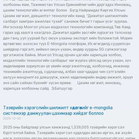
холбооны яам, Тажикистан Улсын Ерөнхийлөгчийн дэргэдэх Инновац,
цахим технологийн агентлаг болон Бүгд Найрамдах Киргиз Улсын
Цахим хөгжил, дэвшилтэт технологийн яамд “Дижитал шилжилтийн
салбарт хамтран ажиллах тухай” санамж бичигт гарын үсэг зурлаа.
Ингэснээр Монгол улсын мэдээлэл технологийн компаниуд Төв Азид
гарах үүд хаалга нээгдлээ. Дижитал эдийн засгийн хүрээгээ тэлснээр
дан ганц уул уурхай бус оюун ухааны экспорт хийх боломжтой. Морин
өртөөгөөс эхэлсэн түүх E-Mongolia платформ, Их өгөгдөлд суурилсан
шийдвэр гаргалт, хиймэл оюун ухаан, өндөр хурдны 5G сүлжээгээр
үргэлжилж байна. Монгол Улсад орчин цагийн харилцаа холбоо,
мэдээллийн технологийн салбарыг хөгжүүлэх үйлсэд оюун ухаан, хүч
хөдөлмөрөө зориулсан үе үеийн мэргэжилтнүүд, холбоочид, инженер
техникийн ажилтнууд, судлаачид, албан хаагчдадаа чин сэтгэлийн
халуун мэндчилгээ дэвшүүлж, ажил хөдөлмөрийн өндөр амжилт, эрүүл
энх сайн сайхан бүхнийг хүсэн ерөөе. Цахим хөгжил, инновац,
харилцаа холбооны сайд Э.Батшугар
Тээврийн хэрэгслийн шилжилт хөдөлгөөнийг e-mongolia
системээр дамжуулан цахимаар хийдэг боллоо
2025-12-02
2025 оны байдлаар улсын хэмжээнд 1,339,005 тээврийн хэрэгсэл
бүртгэлтэй байна. Тээврийн хэрэгсэл худалдан авсан иргэн, аж ахуйн
нэгж худалдан авсан автомашинаа нэр дээрээ бүртгүүлээгүйгээс үүдэн