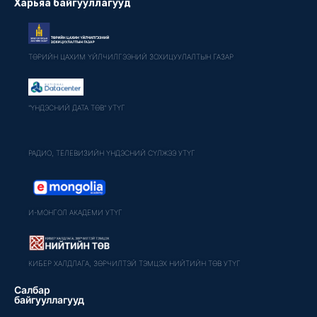
Харьяа байгууллагууд
ТӨРИЙН ЦАХИМ ҮЙЛЧИЛГЭЭНИЙ ЗОХИЦУУЛАЛТЫН ГАЗАР
"ҮНДЭСНИЙ ДАТА ТӨВ" УТҮГ
РАДИО, ТЕЛЕВИЗИЙН ҮНДЭСНИЙ СҮЛЖЭЭ УТҮГ
И-МОНГОЛ АКАДЕМИ УТҮГ
КИБЕР ХАЛДЛАГА, ЗӨРЧИЛТЭЙ ТЭМЦЭХ НИЙТИЙН ТӨВ УТҮГ
Салбар
байгууллагууд