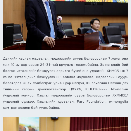
Дэлхийн хэвлэл мэдээлэл, мэдээллийн суурь боловсролын 7 хоног энэ
жил 10 дугаар сарын 24-31-ний өдрүүдэд тохиож байна. Эв нэгдлийг бий
болгох, итгэлцлийг бэхжүүлэх зорилго бүхий энэ удаагийн ХММСБ-ын 7
хоног “Итгэлцлийг бэхжүүлэх нь: Хэвлэл мэдээлэл, мэдээллийн суурь
боловсролын ач холбогдол” уриан дор нэгдэн, Юнескогийн Бээжин дэх
төлөөлөгчийн газрын дэмжлэгтэйгээр ЦХХХЯ, ЮНЕСКО-ийн Монголын
үндэсний комисс, Хэвлэл мэдээллийн суурь боловсролын /ХММСБ/
үндэсний сүлжээ, Хэвлэлийн хүрээлэн, Faro Foundation, e-mongolia
хамтран зохион байгуулж байна.