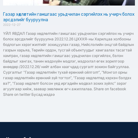
Газар хөдлөлтийн гамшгаас урьдчилан сэргийлэх нь учирч болох
эрсдэлийг бууруулна
2022-12-27
ҮЙЛ ЯВДАЛ Газар хөдлөлтийн гамшгаас урьдчилан сэргийлэх нь учирч
болох эрсдэлийг бууруулна 2022.12.26 ЦХХХЯ-ны Харилцаа холбооны
бодлогын хэрэгжилтийг зохицуулах газар, Нийслэлийн онцгой байдлын
газрын харьяа, Төрийн ордон, тусгай объектуудыг хамгаалах тасагтай
хамтран, газар хөдлөлтийн гамшгаас урьдчилан сэргийлэх, бэлэн
байдлыг хангах, танин мэдэхүйн мэдлэг, мэдээлэл өгөх зорилгоор
өнөөдөр /2022.12.26/ нийт албан хаагчдад сургалт зохион байгууллаа.
Сургалтыг “Газар хөдлөлтийн тухай ерөнхий ойлголт”, “Монгол орны
газар хөдлөлтийн ерөнхий зүй тогтол”, “Газар хөдлөлтөд хэрхэн бэлдэх
вэ?”, “Газар хөдлөлт болсон үед иргэдийн мэдвэл зохих зүйлс” зэрэг
агуулгаар хийж, заавар зөвлөмж өгч ажиллалаа. Share on facebook
Share on twitter Бусад мэдээ