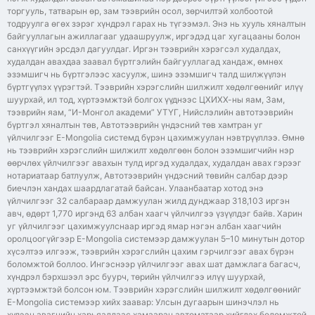
торгууль, татварын өр, зам тээврийн осол, зөрчилтэй холбоотой
тодруулга өгөх зэрэг хүндрэл гарах нь түгээмэл. Энэ нь хууль хяналтын
байгууллагын ажиллагааг удаашруулж, иргэдэд цаг хугацааны болон
санхүүгийн эрсдэл дагуулдаг. Иргэн тээврийн хэрэгсэл худалдах,
худалдан авахдаа заавал бүртгэлийн байгууллагад хандаж, өмнөх
эзэмшигч нь бүртгэлээс хасуулж, шинэ эзэмшигч талд шилжүүлэн
бүртгүүлэх үүрэгтэй. Тээврийн хэрэгслийн шилжилт хөдөлгөөнийг илүү
шуурхай, ил тод, хүртээмжтэй болгох үүднээс ЦХИХХ-ны яам, Зам,
тээврийн яам, “И-Монгол академи” УТҮГ, Нийслэлийн автотээврийн
бүртгэл хяналтын төв, Автотээврийн үндэсний төв хамтран уг
үйлчилгээг E-Mongolia системд бүрэн цахимжуулан нэвтрүүллээ. Өмнө
нь тээврийн хэрэгслийн шилжилт хөдөлгөөн болон эзэмшигчийн нэр
өөрчлөх үйлчилгээг авахын тулд иргэд худалдах, худалдан авах гэрээг
нотариатаар батлуулж, Автотээврийн үндэсний төвийн салбар дээр
биечлэн хандах шаардлагатай байсан. Улаанбаатар хотод энэ
үйлчилгээг 32 салбараар дамжуулан жилд дунджаар 318,103 иргэн
авч, өдөрт 1,770 иргэнд 63 албан хаагч үйлчилгээ үзүүлдэг байв. Харин
уг үйлчилгээг цахимжуулснаар иргэд ямар нэгэн албан хаагчийн
оролцоогүйгээр E-Mongolia системээр дамжуулан 5–10 минутын дотор
хүсэлтээ илгээж, тээврийн хэрэгслийн цахим гэрчилгээг авах бүрэн
боломжтой боллоо. Ингэснээр үйлчилгээг авах шат дамжлага багасч,
хүндрэл бэрхшээл эрс буурч, төрийн үйлчилгээ илүү шуурхай,
хүртээмжтэй болсон юм. Тээврийн хэрэгслийн шилжилт хөдөлгөөнийг
E-Mongolia системээр хийх заавар: Улсын дугаарын шинэчлэл нь
хүлээн авагчийн харьяаллаас хамааран автоматаар хийгдэх боломжтой