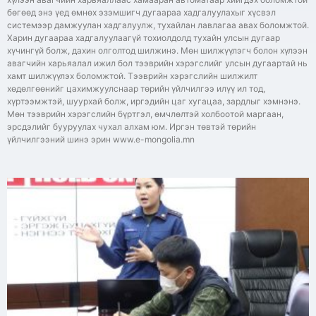
бөгөөд энэ үед өмнөх эзэмшигч дугаараа хадгалуулахыг хүсвэл
системээр дамжуулан хадгалуулж, тухайлан лавлагаа авах боломжтой.
Харин дугаараа хадгалуулаагүй тохиолдолд тухайн улсын дугаар
хүчингүй болж, дахин олголтод шилжинэ. Мөн шилжүүлэгч болон хүлээн
авагчийн харьяалал ижил бол тээврийн хэрэгслийг улсын дугаартай нь
хамт шилжүүлэх боломжтой. Тээврийн хэрэгслийн шилжилт
хөдөлгөөнийг цахимжуулснаар төрийн үйлчилгээ илүү ил тод,
хүртээмжтэй, шуурхай болж, иргэдийн цаг хугацаа, зардлыг хэмнэнэ.
Мөн тээврийн хэрэгслийн бүртгэл, өмчлөлтэй холбоотой маргаан,
эрсдэлийг бууруулах чухал алхам юм. Иргэн төвтэй төрийн
үйлчилгээний шинэ эрин www.e-mongolia.mn