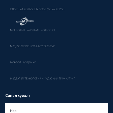
ХАРИЛЦАА ХОЛБООНЫ ЗОХИЦУУЛАХ ХОРОО
МОНГОЛЫН ЦАХИЛГААН ХОЛБОО ХК
МЭДЭЭЛЭЛ ХОЛБООНЫ СҮЛЖЭЭ ХХК
МОНГОЛ ШУУДАН ХК
МЭДЭЭЛЭЛ ТЕХНОЛОГИЙН ҮНДЭСНИЙ ПАРК ААТУҮГ
Санал хүсэлт
Нэр