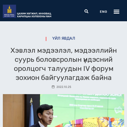
Skip
Me
Search
to
ENG
content
ҮЙЛ ЯВДАЛ
Хэвлэл мэдээлэл, мэдээллийн
суурь боловсролын үндэсний
оролцогч талуудын IV форум
зохион байгуулагдаж байна
2022.10.25