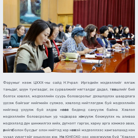
Форумыг нээж ЦХХХ-ны сайд Н.Учрал: Иргэдийн мэдээллийг ялгаж
таньдаг, шүүн тунгаадаг, эх сурвалжийг нягталдаг дадал, төлөвшлийг бий
болгох хэвлэл, мэдээллийн суурь боловсролыг дээшлүүлэх шаардлага
үүсэж байгааг нийгмийн сүлжээ, хэвлэлд нийтлэгдэж буй мэдээллийн
нийгэмд үзүүлж буй элдэв нөлөөлөл бидэнд сануулж байна. Хэвлэл
мэдээллийн боловсролын ур чадвараа хөгжүүлж бэхжүүлэх нь аливаа
мэдээлэлд дүн шинжилгээ хийх, дүгнэлт гаргах, хариу арга хэмжээ авах,
өөрийгөө болон бусдыг олон нийтэд хор нөлөөтэй мэдээллээс хамгаалахад нэн
чухал үүрэгтэйг онцолсон юм. Мөн ЮНЕСКО-оос хэрэгжүүлж буй “Хэвлэл