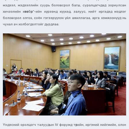
мэдээл, мэдээллийн суурь боловсрол багш, суралцагчдад зориулсан
хичээлийн хөтөлбөр”-ийн хүрээнд хүүхэд, залуус, нийт иргэдэд мэдлэг
боловсрол олгох, соён гэгээрүүлэх үйл ажиллагаа, арга хэмжээнүүд нь
чухал ач холбогдолтойг дурдлаа.
Үндэсний оролцогч талуудын IV форумд төрийн, иргэний нийгмийн, олон