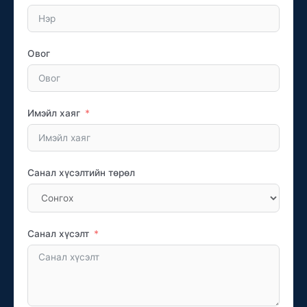
Овог
Имэйл хаяг
Санал хүсэлтийн төрөл
Санал хүсэлт