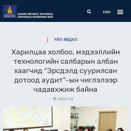
Skip
Me
Search
to
ENG
content
ҮЙЛ ЯВДАЛ
Харилцаа холбоо, мэдээллийн
технологийн салбарын албан
хаагчид “Эрсдэлд суурилсан
дотоод аудит”-ын чиглэлээр
чадавхжиж байна
2022.11.25