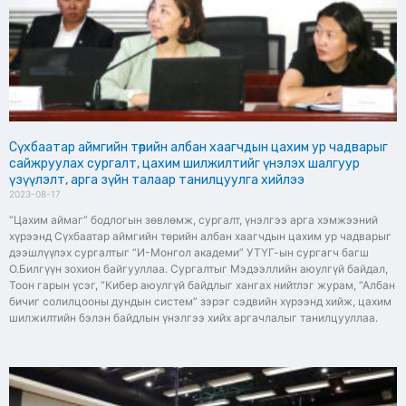
Сүхбаатар аймгийн төрийн албан хаагчдын цахим ур чадварыг
сайжруулах сургалт, цахим шилжилтийг үнэлэх шалгуур
үзүүлэлт, арга зүйн талаар танилцуулга хийлээ
2023-08-17
“Цахим аймаг” бодлогын зөвлөмж, сургалт, үнэлгээ арга хэмжээний
хүрээнд Сүхбаатар аймгийн төрийн албан хаагчдын цахим ур чадварыг
дээшлүүлэх сургалтыг “И-Монгол академи” УТҮГ-ын сургагч багш
О.Билгүүн зохион байгууллаа. Сургалтыг Мэдээллийн аюулгүй байдал,
Тоон гарын үсэг, “Кибер аюулгүй байдлыг хангах нийтлэг журам, “Албан
бичиг солилцооны дундын систем” зэрэг сэдвийн хүрээнд хийж, цахим
шилжилтийн бэлэн байдлын үнэлгээ хийх аргачлалыг танилцууллаа.