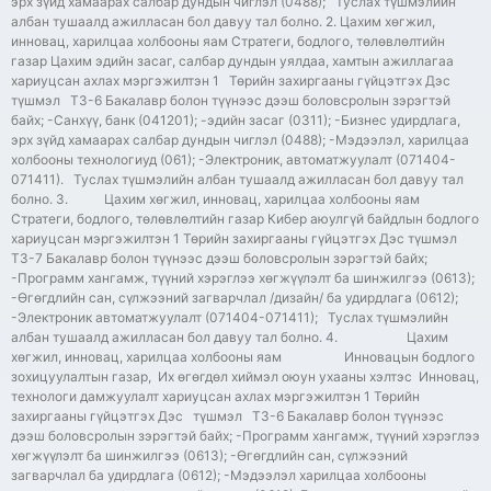
эрх зүйд хамаарах салбар дундын чиглэл (0488); Туслах түшмэлийн
албан тушаалд ажилласан бол давуу тал болно. 2. Цахим хөгжил,
инновац, харилцаа холбооны яам Стратеги, бодлого, төлөвлөлтийн
газар Цахим эдийн засаг, салбар дундын уялдаа, хамтын ажиллагаа
хариуцсан ахлах мэргэжилтэн 1 Төрийн захиргааны гүйцэтгэх Дэс
түшмэл ТЗ-6 Бакалавр болон түүнээс дээш боловсролын зэрэгтэй
байх; -Санхүү, банк (041201); -эдийн засаг (0311); -Бизнес удирдлага,
эрх зүйд хамаарах салбар дундын чиглэл (0488); -Мэдээлэл, харилцаа
холбооны технологиуд (061); -Электроник, автоматжуулалт (071404-
071411). Туслах түшмэлийн албан тушаалд ажилласан бол давуу тал
болно. 3. Цахим хөгжил, инновац, харилцаа холбооны яам
Стратеги, бодлого, төлөвлөлтийн газар Кибер аюулгүй байдлын бодлого
хариуцсан мэргэжилтэн 1 Төрийн захиргааны гүйцэтгэх Дэс түшмэл
ТЗ-7 Бакалавр болон түүнээс дээш боловсролын зэрэгтэй байх;
-Программ хангамж, түүний хэрэглээ хөгжүүлэлт ба шинжилгээ (0613);
-Өгөгдлийн сан, сүлжээний загварчлал /дизайн/ ба удирдлага (0612);
-Электроник автоматжуулалт (071404-071411); Туслах түшмэлийн
албан тушаалд ажилласан бол давуу тал болно. 4. Цахим
хөгжил, инновац, харилцаа холбооны яам Инновацын бодлого
зохицуулалтын газар, Их өгөгдөл хиймэл оюун ухааны хэлтэс Инновац,
технологи дамжуулалт хариуцсан ахлах мэргэжилтэн 1 Төрийн
захиргааны гүйцэтгэх Дэс түшмэл ТЗ-6 Бакалавр болон түүнээс
дээш боловсролын зэрэгтэй байх; -Программ хангамж, түүний хэрэглээ
хөгжүүлэлт ба шинжилгээ (0613); -Өгөгдлийн сан, сүлжээний
загварчлал ба удирдлага (0612); -Мэдээлэл харилцаа холбооны