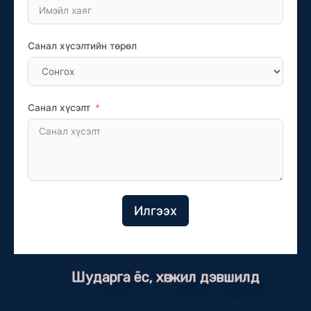
Санал хүсэлтийн төрөл
Санал хүсэлт
Илгээх
Шударга ёс, хөгжил дэвшилд