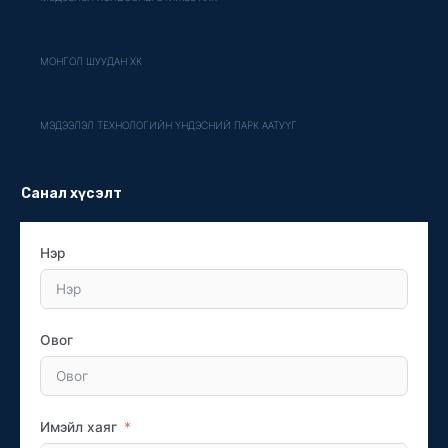
МОНГОЛ ШУУДАН ХК
МЭДЭЭЛЭЛ ТЕХНОЛОГИЙН ҮНДЭСНИЙ ПАРК ААТУҮГ
Санал хүсэлт
Нэр
Овог
Имэйл хаяг