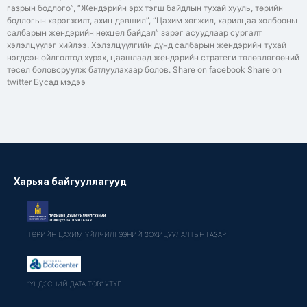
газрын бодлого”, “Жендэрийн эрх тэгш байдлын тухай хууль, төрийн
бодлогын хэрэгжилт, ахиц дэвшил”, “Цахим хөгжил, харилцаа холбооны
салбарын жендэрийн нөхцөл байдал” зэрэг асуудлаар сургалт
хэлэлцүүлэг хийлээ. Хэлэлцүүлгийн дүнд салбарын жендэрийн тухай
нэгдсэн ойлголтод хүрэх, цаашлаад жендэрийн стратеги төлөвлөгөөний
төсөл боловсруулж батлуулахаар болов. Share on facebook Share on
twitter Бусад мэдээ
Харьяа байгууллагууд
ТӨРИЙН ЦАХИМ ҮЙЛЧИЛГЭЭНИЙ ЗОХИЦУУЛАЛТЫН ГАЗАР
"ҮНДЭСНИЙ ДАТА ТӨВ" УТҮГ