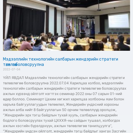
Мэдээллийн технологийн салбарын жендэрийн стратеги
төлөвлөгөө боловсруулна
2022-07-04
ҮЙЛ ЯВДАЛ Мэдээллийн технологийн салбарын жендэрийн стратеги
төлөвлөгөө боловсруулна 2022.07.04 Харилцаа холбоо, мэдээллийн
технологийн салбарын жендерийн стратеги төлөвлөгөө боловсруулах
ажлын хүрээнд ойлголт нэгтгэх семинар 2022 оны 07 сарын 01-ний
өдөр боллоо. Семинарт Цахим хөгжил харилцаа холбооны яам болон
харъяа байгууллагуудын төлөөлөл, Жендерийн үндэсний хорооны
ажлын алба нийт 8 байгууллагын 50 орчим төлөөллүүд оролцож,
“Жендэрийн эрх тэгш байдлын тухай хууль, салбарын жендэрийн
бодлого боловсруулах тухай ЦХХХЯ-ны сайдын тушаал, холбогдох
ажлын хэсгийн бүрэлдэхүүн, ажлын төлөвлөгөө танилцуулга”,
“Жендэрийн үндсэн ойлголт, жендэрийн тэгш байдлыг хангах Засгийн