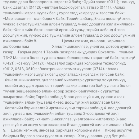
түүнээс дээш боловсролын зэрэгтэй байх; -Эдийн засаг (0311); -санхүү,
банк, даатгал (0412); -нягтлан бодох бүртгэл, татвар (0411). -Ахлах
түшмэлийн мэргэшүүлэх багц сургалтад хамрагдаж төгссөн байх;
-Мэргэшсэн нягтлан бодогч байх. Төрийн албанд 8-аас доошгүй жил,
үүнээс ахлах түшмэлийн албан тушаалд 4-өөс доошгүй жил ажилласан
байх; -Хөгжлийн бэрхшээлтэй иргэний хувьд төрийн албанд 4-өөс
доошгүй жил, үүнээс дэс түшмэлийн албан тушаалд 2-оос доошгүй жил
ажилласан байх 8. Цахим хөгжил, инновац, харилцаа
холбооны яам Хяналт-шинжилгээ, үнэлгээ, дотоод аудитын
газар Газрын дарга 1 Төрийн захиргааны удирдах Эрхэлсэн түшмэл
ТЗ-2 Магистр болон түүнээс дээш боловсролын зэрэгтэй байх; -эрх зүй
(0421); -санхүү (0412); -Мэдээлэл харилцаа холбооны технологиуд
(0612, 0613, 0619); -Электроник автоматжуулалт (0714). -Ахлах
түшмэлийн мэргэшүүлэх багц сургалтад хамрагдаж төгссөн байх;
-Хяналт-шинжилгээ, үнэлгээний чилэлээр сургалтад эсхүл санхүү,
төсвийн асуудал эрхэлсэн төрийн захиргааны төв байгууллага болон
түүний зөвшөөрлөөр албан ёсоор зохион байгуулсан сургалтад
хамрагдсан байх; Төрийн албанд 8-аас доошгүй жил, үүнээс ахлах
түшмэлийн албан тушаалд 4-өөс доошгүй жил ажилласан байх;
-Хөгжлийн бэрхшээлтэй иргэний хувьд төрийн албанд 4-өөс доошгүй
жил, үүнээс дэс түшмэлийн албан тушаалд 2-оос доошгүй жил
ажилласан байх; -хяналт-шинжилгээ, үнэлгээний чиглэлээр 3-аас
доошгүй жил эсхүл мэргэжлээрээ 5-аас доошгүй жил ажилласан байх.
9. Цахим хөгжил, инновац, харилцаа холбооны яам Кибер аюулгүй
байдлын бодлого зохицуулалтын газар Хатуу, зөөлөн дэд бүтцийн