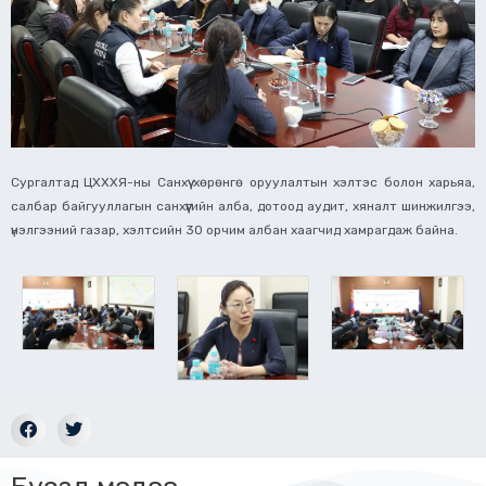
Сургалтад ЦХХХЯ-ны Санхүү хөрөнгө оруулалтын хэлтэс болон харьяа,
салбар байгууллагын санхүүгийн алба, дотоод аудит, хяналт шинжилгээ,
үнэлгээний газар, хэлтсийн 30 орчим албан хаагчид хамрагдаж байна.