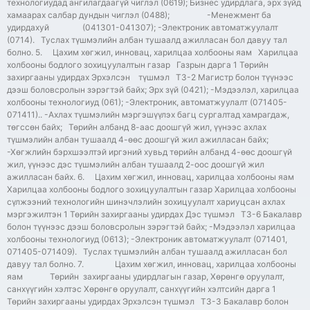
технологиудад ангилагдаагүй чиглэл (0619); Бизнес удирдлага, эрх зүйд
хамаарах салбар дундын чиглэл (0488); -Менежмент ба
удирдахуй (041301-041307); -Электроник автоматжуулалт
(0714). Туслах түшмэлийн албан тушаалд ажилласан бол давуу тал
болно. 5. Цахим хөгжил, инновац, харилцаа холбооны яам Харилцаа
холбооны бодлого зохицуулалтын газар Газрын дарга 1 Төрийн
захиргааны удирдах Эрхэлсэн түшмэл ТЗ-2 Магистр болон түүнээс
дээш боловсролын зэрэгтэй байх; Эрх зүй (0421); -Мэдээлэл, харилцаа
холбооны технологиуд (061); -Электроник, автоматжуулалт (071405-
071411).. -Ахлах түшмэлийн мэргэшүүлэх багц сургалтад хамрагдаж,
төгссөн байх; Төрийн албанд 8-аас доошгүй жил, үүнээс ахлах
түшмэлийн албан тушаалд 4-өөс доошгүй жил ажилласан байх;
-Хөгжлийн бэрхшээлтэй иргэний хувьд төрийн албанд 4-өөс доошгүй
жил, үүнээс дэс түшмэлийн албан тушаалд 2-оос доошгүй жил
ажилласан байх. 6. Цахим хөгжил, инновац, харилцаа холбооны яам
Харилцаа холбооны бодлого зохицуулалтын газар Харилцаа холбооны
сүлжээний технологийн шинэчлэлийн зохицуулалт хариуцсан ахлах
мэргэжилтэн 1 Төрийн захиргааны удирдах Дэс түшмэл ТЗ-6 Бакалавр
болон түүнээс дээш боловсролын зэрэгтэй байх; -Мэдээлэл харилцаа
холбооны технологиуд (0613); -Электроник автоматжуулалт (071401,
071405-071409). Туслах түшмэлийн албан тушаалд ажилласан бол
давуу тал болно. 7. Цахим хөгжил, инновац, харилцаа холбооны
яам Төрийн захиргааны удирдлагын газар, Хөрөнгө оруулалт,
санхүүгийн хэлтэс Хөрөнгө оруулалт, санхүүгийн хэлтсийн дарга 1
Төрийн захиргааны удирдах Эрхэлсэн түшмэл ТЗ-3 Бакалавр болон