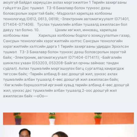
аюулгүй байдал хариуцсан ахлах мэргэжилтэн 1 Төрийн захиргааны
гүйцэтгэх Дэс түшмэл ТЗ-6 Бакалавр болон түүнээс дээш
боловсролын зэрэгтэй байх; -Мэдээлэл харилцаа холбооны
технологиуд (0612, 0613, 0619); -Электроник автоматжуулалт (071401,
071404-071406). Туслах түшмэлийн албан тушаалд ажилласан бол
давуу тал болно. 10. Цахим хөгжил, инновац, харилцаа
холбооны яам Харилцаа холбооны бодлого зохицуулалтын газар,
Сансрын технологийн хэрэгжилтийн хэлтэс Сансрын технологийн
хэрэгжилтийн хэлтсийн дарга 1 Төрийн захиргааны удирдах Эрхэлсэн
түшмэл ТЗ-3 Бакалавр болон түүнээс дээш боловсролын зэрэгтэй
байх; -Электроник, автоматжуулалт (071404-071411); -Байгалийн
шинжлэх ухаан (053203, 053208-Байгал орчны зайнаас тандан
судлал). Ахлах түшмэлийн мэргэшүүлэх багц сургалтад хамрагдаж
төгссөн байх; -Төрийн албанд 8-аас доошгүй жил, үүнээс ахлах
түшмэлийн албан тушаалд 4-өөс доошгүй жил ажилласан байх;
-Хөгжлийн бэрхшээлтэй иргэний хувьд төрийн албанд 4-өөс доошгүй
жил, үүнээс дэс түшмэлийн албан тушаалд 2-оос доошгүй жил
ажилласан байх —оОо—