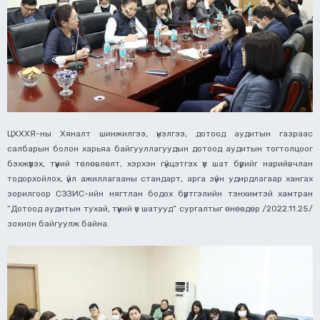
ЦХХХЯ-ны Хяналт шинжилгээ, үнэлгээ, дотоод аудитын газраас
салбарын болон харьяа байгууллагуудын дотоод аудитын тогтолцоог
бэхжүүлэх, түүний төлөвлөлт, хэрхэн гүйцэтгэх үе шат бүрийг нарийвчлан
тодорхойлох, үйл ажиллагааны стандарт, арга зүйн удирдлагаар хангах
зорилгоор СЭЗИС-ийн нягтлан бодох бүртгэлийн тэнхимтэй хамтран
“Дотоод аудитын тухай, түүний үе шатууд” сургалтыг өнөөдөр /2022.11.25/
зохион байгуулж байна.