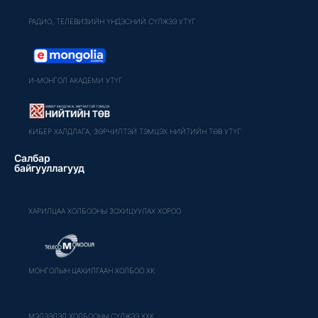
РАДИО, ТЕЛЕВИЗИЙН ҮНДЭСНИЙ СҮЛЖЭЭ УТҮГ
И-МОНГОЛ АКАДЕМИ УТҮГ
КИБЕР ХАЛДЛАГА, ЗӨРЧИЛТЭЙ ТЭМЦЭХ НИЙТИЙН ТӨВ УТҮГ
Салбар
байгууллагууд
ХАРИЛЦАА ХОЛБООНЫ ЗОХИЦУУЛАХ ХОРОО
МОНГОЛЫН ЦАХИЛГААН ХОЛБОО ХК
МЭДЭЭЛЭЛ ХОЛБООНЫ СҮЛЖЭЭ ХХК