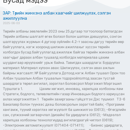
Бусад мэдээ
ЗАР: Төрийн жинхэнэ албан хаагчийг шилжүүлэх, сэлгэн
ажиллуулна
2025-06-03
Төрийн албаны зөвлөлийн 2023 оны 25 дугаар тогтоолоор батлагдсан
Төрийн албаны шалгалт өгөх болзол болон шатлан дэвшүүлэх, сонгон
шалгаруулах журмын 4 дүгээр зүйлийн 4.2-т заасны дагуу төрийн өөр
байгууллага, нэгж хооронд шилжин ажиллахыг хүссэн төрийн
холбогдох бусад байгууллагад ажиллаж байгаа төрийн жинхэнэ албан
хаагчдыг дараах албан тушаалд холбогдох материалаа цахим
шуудангаар ирүүлэхийг урьж байна. Тавигдах шаардлага: Бүрдүүлэх
материал: Материал хүлээн авах: Шилжүүлэх, сэлгэн авах ажлын
байрны жагсаалт: № Байгууллага Дотоод нэгж Албан тушаал Орон тоо
Албан тушаалын Албан тушаалын тодорхойлолтод заасан тусгай
шаардлага төрөл ангилал, зэрэглэл Боловсрол Мэргэжил Мэргэшил
Туршлага 1. Цахим хөгжил, инновац, харилцаа холбооны яам
Стратеги, бодлого, төлөвлөлтийн газар Инновацын бодлого хариуцсан
ахлах мэргэжилтэн 1 Төрийн захиргааны гүйцэтгэх Дэс түшмэл ТЗ-6
Бакалавр болон түүнээс дээш боловсролын зэрэгтэй байх; -Программ
хангамж, түүний хэрэглээ хөгжүүлэлт ба шинжилгээ (0613); -Өгөгдлийн
сан, сүлжээний загварчлал /дизайн/ ба удирдлага (0612); -Мэдээлэл
харилцаа холбооны технологиудад ангилагдаагүй чиглэл (0619);
-Электроник автоматжуулалт (071404-071411); -Бизнес удирдлага,