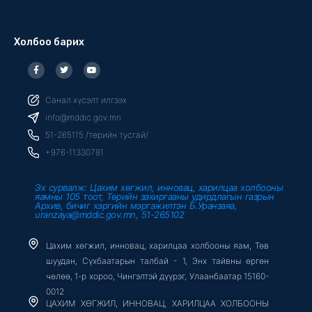
Холбоо барих
F
T
Y
a
w
o
c
i
u
e
t
t
b
t
u
Санал хүсэлт илгээх
o
e
b
o
r
e
info@mddic.gov.mn
k
-
51-265115 /төрийн тусгай/
f
+976-11330781
Эх сурвалж: Цахим хөгжил, инновац, харилцаа холбооны
яамны 105 тоот, Төрийн захиргааны удирдлагын газрын
Архив, бичиг хэргийн мэргэжилтэн Б.Уранзаяа,
uranzaya@mddic.gov.mn, 51-265102
Цахим хөгжил, инновац, харилцаа холбооны яам, Төв
шуудан, Сүхбаатарын талбай - 1, Энх тайвны өргөн
чөлөө, 1-р хороо, Чингэлтэй дүүрэг, Улаанбаатар 15160-
0012
ЦАХИМ ХӨГЖИЛ, ИННОВАЦ, ХАРИЛЦАА ХОЛБООНЫ