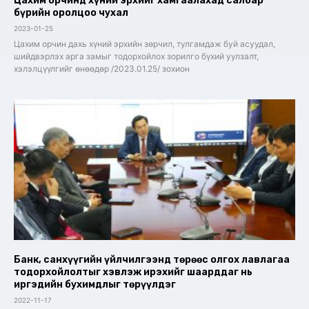
Цахим орчинд хүний эрхийг хамгаалахад салбар
бүрийн оролцоо чухал
2023-01-25
Цахим орчин дахь хүний эрхийн зөрчил, тулгамдаж буй асуудал,
шийдвэрлэх арга замыг тодорхойлох зорилго бүхий уулзалт,
хэлэлцүүлгийг өнөөдөр /2023.01.25/ зохион
Банк, санхүүгийн үйлчилгээнд төрөөс олгох лавлагаа
тодорхойлолтыг хэвлэж ирэхийг шаарддаг нь
иргэдийн бухимдлыг төрүүлдэг
2022-11-17