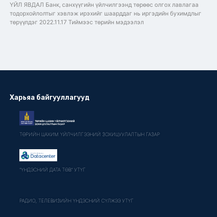
ҮЙЛ ЯВДАЛ Банк, санхүүгийн үйлчилгээнд төрөөс олгох лавлагаа
тодорхойлолтыг хэвлэж ирэхийг шаарддаг нь иргэдийн бухимдлыг
төрүүлдэг 2022.11.17 Тиймээс төрийн мэдээлэл
Харьяа байгууллагууд
ТӨРИЙН ЦАХИМ ҮЙЛЧИЛГЭЭНИЙ ЗОХИЦУУЛАЛТЫН ГАЗАР
"ҮНДЭСНИЙ ДАТА ТӨВ" УТҮГ
РАДИО, ТЕЛЕВИЗИЙН ҮНДЭСНИЙ СҮЛЖЭЭ УТҮГ