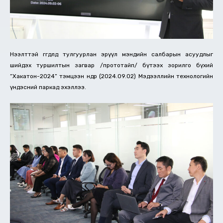
Нээлттэй өгөгдөлд тулгуурлан эрүүл мэндийн салбарын асуудлыг
шийдэх туршилтын загвар /прототайп/ бүтээх зорилго бүхий
“Хакатон-2024” тэмцээн өнөөдөр (2024.09.02) Мэдээллийн технологийн
үндэсний паркад эхэллээ.