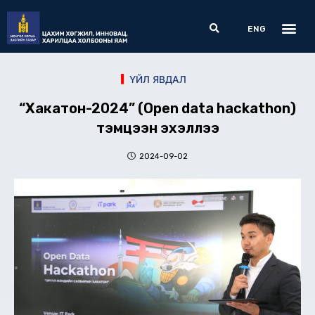
Skip
Me
Search
to
ENG
content
ҮЙЛ ЯВДАЛ
“Хакатон-2024” (Open data hackathon)
тэмцээн эхэллээ
2024-09-02