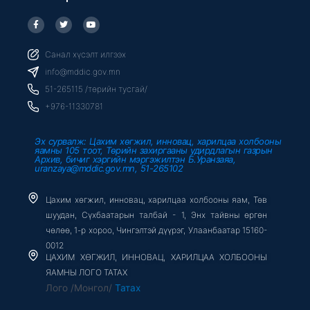
F
T
Y
a
w
o
c
i
u
e
t
t
b
t
u
Санал хүсэлт илгээх
o
e
b
o
r
e
info@mddic.gov.mn
k
-
51-265115 /төрийн тусгай/
f
+976-11330781
Эх сурвалж: Цахим хөгжил, инновац, харилцаа холбооны
яамны 105 тоот, Төрийн захиргааны удирдлагын газрын
Архив, бичиг хэргийн мэргэжилтэн Б.Уранзаяа,
uranzaya@mddic.gov.mn, 51-265102
Цахим хөгжил, инновац, харилцаа холбооны яам, Төв
шуудан, Сүхбаатарын талбай - 1, Энх тайвны өргөн
чөлөө, 1-р хороо, Чингэлтэй дүүрэг, Улаанбаатар 15160-
0012
ЦАХИМ ХӨГЖИЛ, ИННОВАЦ, ХАРИЛЦАА ХОЛБООНЫ
ЯАМНЫ ЛОГО ТАТАХ
Лого /Монгол/
Татах