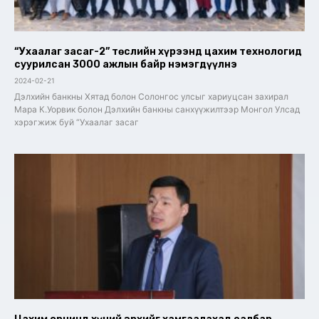
“Ухаалаг засаг-2” төслийн хүрээнд цахим технологид
суурилсан 3000 ажлын байр нэмэгдүүлнэ
2024-02-21
Дэлхийн банкны Хятад болон Солонгос улсыг хариуцсан захирал
Мара К.Уорвик болон Дэлхийн банкны санхүүжилтээр Монгол Улсад
хэрэгжиж буй “Ухаалаг засаг