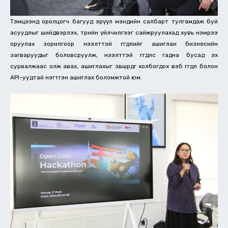
Тэмцээнд оролцогч багууд эрүүл мэндийн салбарт тулгамдаж буй
асуудлыг шийдвэрлэх, төрийн үйлчилгээг сайжруулахад хувь нэмрээ
оруулах зорилгоор нээлттэй өгөгдлийг ашиглан бизнесийн
загваруудыг боловсруулж, нээлттэй өгөгдлөөс гадна бусад эх
сурвалжаас олж авах, ашиглахыг зөвшөөрдөг холбогдох вэб өгөгдөл болон
API-уудтай нэгтгэн ашиглах боломжтой юм.