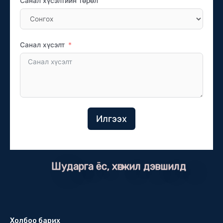
Санал хүсэлтийн төрөл
Санал хүсэлт
Илгээх
Шударга ёс, хөгжил дэвшилд
Холбоо барих