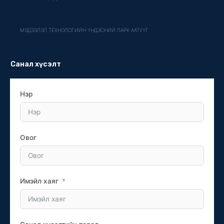
МЭДЭЭЛЭЛ ТЕХНОЛОГИЙН ҮНДЭСНИЙ ПАРК ААТУҮГ
Санал хүсэлт
Нэр
Овог
Имэйл хаяг