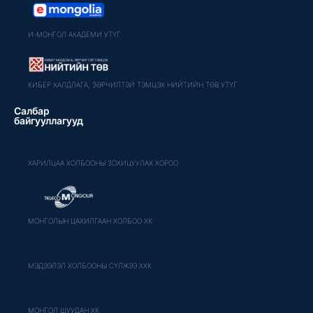
И-МОНГОЛ АКАДЕМИ УТҮГ
КИБЕР ХАЛДЛАГА, ЗӨРЧИЛТЭЙ ТЭМЦЭХ НИЙТИЙН ТӨВ УТҮГ
Салбар
байгууллагууд
ХАРИЛЦАА ХОЛБООНЫ ЗОХИЦУУЛАХ ХОРОО
МОНГОЛЫН ЦАХИЛГААН ХОЛБОО ХК
МЭДЭЭЛЭЛ ХОЛБООНЫ СҮЛЖЭЭ ХХК
МОНГОЛ ШУУДАН ХК