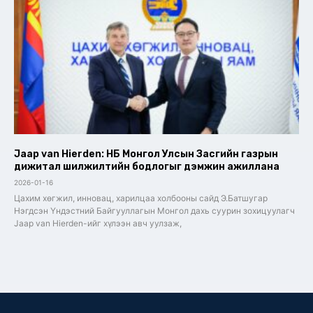
Jaap van Hierden: НҮБ Монгол Улсын Засгийн газрын
дижитал шилжилтийн бодлогыг дэмжин ажиллана
2026-01-16
Цахим хөгжил, инновац, харилцаа холбооны сайд Э.Батшугар
Нэгдсэн Үндэстний Байгууллагын Монгол дахь суурин зохицуулагч
Jaap van Hierden-ийг хүлээн авч уулзаж,