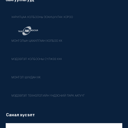
ХАРИЛЦАА ХОЛБООНЫ ЗОХИЦУУЛАХ ХОРОО
МОНГОЛЫН ЦАХИЛГААН ХОЛБОО ХК
МЭДЭЭЛЭЛ ХОЛБООНЫ СҮЛЖЭЭ ХХК
МОНГОЛ ШУУДАН ХК
МЭДЭЭЛЭЛ ТЕХНОЛОГИЙН ҮНДЭСНИЙ ПАРК ААТУҮГ
Санал хүсэлт