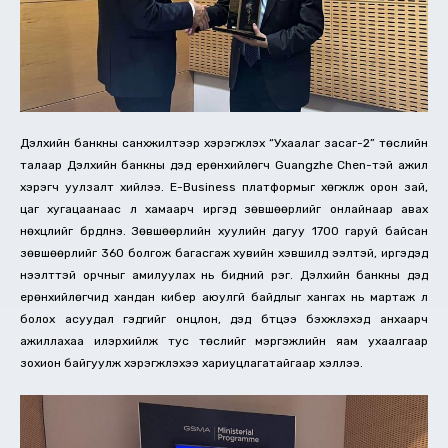
Дэлхийн банкны санхүүжилтээр хэрэгжүүлэх “Ухаалаг засаг-2” төслийн
талаар Дэлхийн банкны дэд ерөнхийлөгч Guangzhe Chen-тэй ажил
хэрэгч уулзалт хийлээ. E-Business платформыг хөгжүүлж орон зай,
цаг хугацаанаас үл хамаарч иргэд зөвшөөрлийг онлайнаар авах
нөхцлийг бүрдүүлнэ. Зөвшөөрлийн хуулийн дагуу 1700 гаруй байсан
зөвшөөрлийг 360 болгож багасгаж хувийн хэвшилд ээлтэй, иргэдэд
нээлттэй орчныг амилуулах нь бидний үүрэг. Дэлхийн банкны дэд
ерөнхийлөгчид хандан кибер аюулгүй байдлыг хангах нь мартаж үл
болох асуудал гэдгийг онцлон, дэд бүтцээ бэхжүүлэхэд анхаарч
ажиллахаа илэрхийлж тус төслийг мэргэжлийн яам ухаалгаар
зохион байгуулж хэрэгжүүлэхээ хариуцлагатайгаар хэллээ.