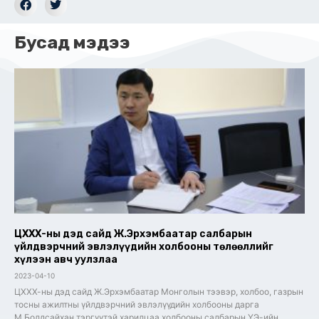
Бусад мэдээ
ЦХХХ-ны дэд сайд Ж.Эрхэмбаатар салбарын
үйлдвэрчний эвлэлүүдийн холбооны төлөөллийг
хүлээн авч уулзлаа
2023-04-10
ЦХХХ-ны дэд сайд Ж.Эрхэмбаатар Монголын тээвэр, холбоо, газрын
тосны ажилтны үйлдвэрчний эвлэлүүдийн холбооны дарга
М.Болдсайхан тэргүүтэй харилцаа холбооны салбарын ҮЭ-ийн