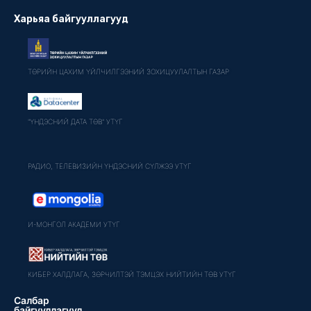
Харьяа байгууллагууд
ТӨРИЙН ЦАХИМ ҮЙЛЧИЛГЭЭНИЙ ЗОХИЦУУЛАЛТЫН ГАЗАР
"ҮНДЭСНИЙ ДАТА ТӨВ" УТҮГ
РАДИО, ТЕЛЕВИЗИЙН ҮНДЭСНИЙ СҮЛЖЭЭ УТҮГ
И-МОНГОЛ АКАДЕМИ УТҮГ
КИБЕР ХАЛДЛАГА, ЗӨРЧИЛТЭЙ ТЭМЦЭХ НИЙТИЙН ТӨВ УТҮГ
Салбар
байгууллагууд