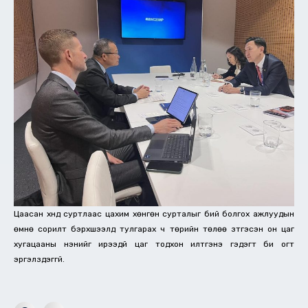
Цаасан хүнд суртлаас цахим хөнгөн сурталыг бий болгох ажлуудын
өмнө сорилт бэрхшээлүүд тулгарах ч төрийн төлөө зүтгэсэн он цаг
хугацааны үнэнийг ирээдүй цаг тодхон илтгэнэ гэдэгт би огт
эргэлздэггүй.