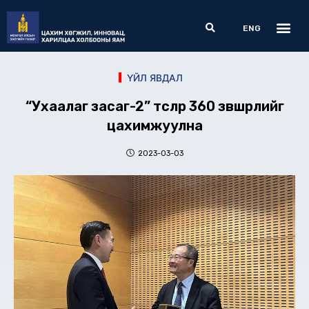
Skip
Me
Search
to
ENG
content
ҮЙЛ ЯВДАЛ
“Ухаалаг засаг-2” төслөөр 360 зөвшөөрлийг
цахимжуулна
2023-03-03