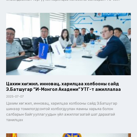
Цахим хөгжил, инновац, харилцаа холбооны сайд
Э.Батшугар “И-Монгол Академи” УТҮГ-т ажиллалаа
2025-07-07
Цахим хөгжил, инновац, харилцаа холбооны сайд Э.Батшугар
шинээр томилогдсонтой холбогдуулан яамны харьяа болон
салбарын байгууллагуудын үйл ажиллагаатай шат дараатай
танилцах