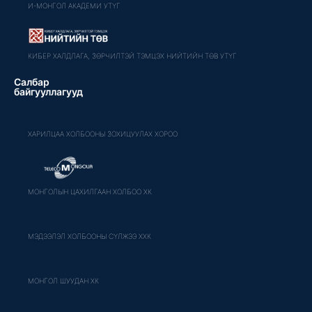
И-МОНГОЛ АКАДЕМИ УТҮГ
КИБЕР ХАЛДЛАГА, ЗӨРЧИЛТЭЙ ТЭМЦЭХ НИЙТИЙН ТӨВ УТҮГ
Салбар
байгууллагууд
ХАРИЛЦАА ХОЛБООНЫ ЗОХИЦУУЛАХ ХОРОО
МОНГОЛЫН ЦАХИЛГААН ХОЛБОО ХК
МЭДЭЭЛЭЛ ХОЛБООНЫ СҮЛЖЭЭ ХХК
МОНГОЛ ШУУДАН ХК