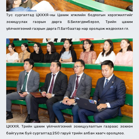
Тус сургалтад ЦХХХЯ-ны Цахим хөгжлийн бодлогын хэрэгжилтийг
зохицуулах газрын дарга Б.Билэгдэмбэрэл, Төрийн цахим
үйлчилгээний газрын дарга П.Батбаатар нар оролцож мэдээлэл өглөө.
ЦХХХЯ, Төрийн цахим үйлчилгээний зохицуулалтын газраас зохион
байгуулж буй сургалтад 250 гаруй төрийн албан хаагч оролцлоо.