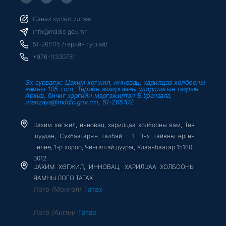
c
i
u
e
t
t
b
t
u
Санал хүсэлт илгээх
o
e
b
o
r
e
info@mddic.gov.mn
k
-
51-265115 /төрийн тусгай/
f
+976-11330781
Эх сурвалж: Цахим хөгжил, инновац, харилцаа холбооны
яамны 105 тоот, Төрийн захиргааны удирдлагын газрын
Архив, бичиг хэргийн мэргэжилтэн Б.Уранзаяа,
uranzaya@mddic.gov.mn, 51-265102
Цахим хөгжил, инновац, харилцаа холбооны яам, Төв
шуудан, Сүхбаатарын талбай - 1, Энх тайвны өргөн
чөлөө, 1-р хороо, Чингэлтэй дүүрэг, Улаанбаатар 15160-
0012
ЦАХИМ ХӨГЖИЛ, ИННОВАЦ, ХАРИЛЦАА ХОЛБООНЫ
ЯАМНЫ ЛОГО ТАТАХ
Лого /Монгол/
Татах
Лого /Англи/
Татах