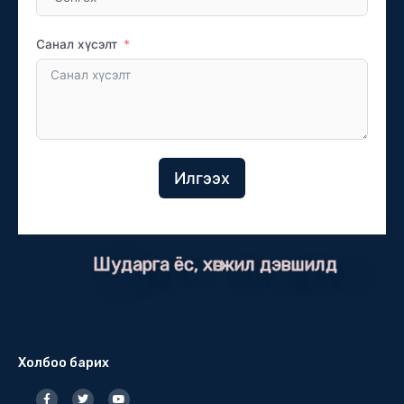
Санал хүсэлт
Илгээх
Шударга ёс, хөгжил дэвшилд
Холбоо барих
F
T
Y
a
w
o