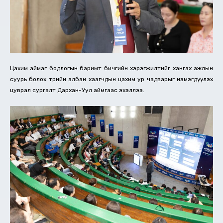
Цахим аймаг бодлогын баримт бичгийн хэрэгжилтийг хангах ажлын
суурь болох төрийн албан хаагчдын цахим ур чадварыг нэмэгдүүлэх
цуврал сургалт Дархан-Уул аймгаас эхэллээ.