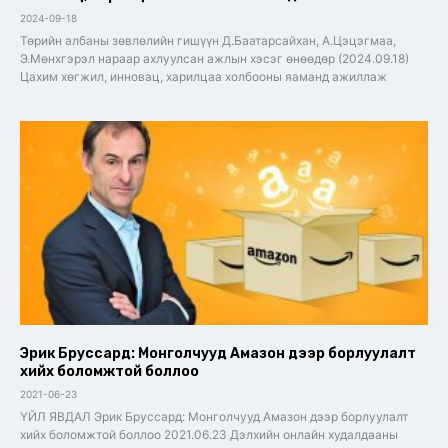
2024-09-18
Төрийн албаны зөвлөлийн гишүүн Д.Баатарсайхан, А.Цэцэгмаа,
Э.Мөнхгэрэл нараар ахлуулсан ажлын хэсэг өнөөдөр (2024.09.18)
Цахим хөгжил, инновац, харилцаа холбооны яаманд ажиллаж
Эрик Бруссард: Монголчууд Амазон дээр борлуулалт
хийх боломжтой боллоо
2021-06-23
ҮЙЛ ЯВДАЛ Эрик Бруссард: Монголчууд Амазон дээр борлуулалт
хийх боломжтой боллоо 2021.06.23 Дэлхийн онлайн худалдааны