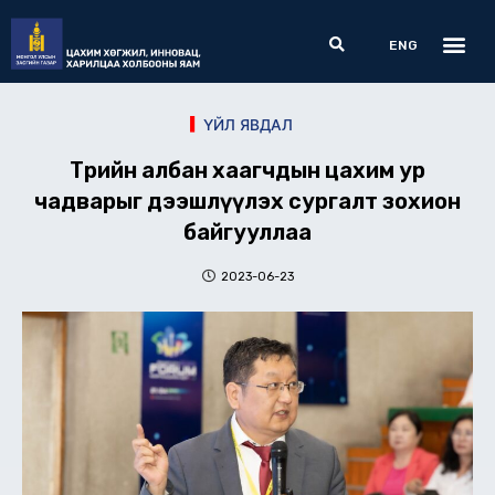
Skip
Me
Search
to
ENG
content
ҮЙЛ ЯВДАЛ
Төрийн албан хаагчдын цахим ур
чадварыг дээшлүүлэх сургалт зохион
байгууллаа
2023-06-23