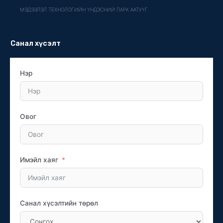
МЭДЭЭЛЭЛ ТЕХНОЛОГИЙН ҮНДЭСНИЙ ПАРК ААТУҮГ
Санал хүсэлт
Нэр
Овог
Имэйл хаяг
Санал хүсэлтийн төрөл