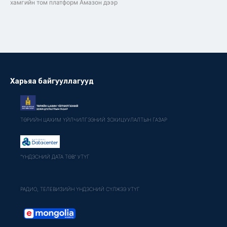
хамгийн том платформ Амазон дээр
Харьяа байгууллагууд
ТӨРИЙН ЦАХИМ ҮЙЛЧИЛГЭЭНИЙ ЗОХИЦУУЛАЛТЫН ГАЗАР
"ҮНДЭСНИЙ ДАТА ТӨВ" УТҮГ
РАДИО, ТЕЛЕВИЗИЙН ҮНДЭСНИЙ СҮЛЖЭЭ УТҮГ