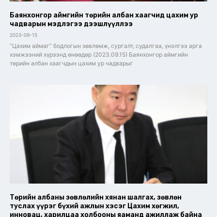
Баянхонгор аймгийн төрийн албан хаагчид цахим ур
чадварын мэдлэгээ дээшлүүллээ
2023-09-15
“Цахим аймаг” бодлогын зөвлөмж, сургалт, судалгаа, үнэлгээ арга
хэмжээний хүрээнд өнөөдөр (2023.09.15) Баянхонгор аймгийн
төрийн албан хаагчдын цахим ур чадварыг
Төрийн албаны зөвлөлийн хянан шалгах, зөвлөн
туслах үүрэг бүхий ажлын хэсэг Цахим хөгжил,
инновац, харилцаа холбооны яаманд ажиллаж байна