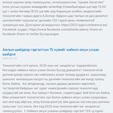
энэхүү хурлын үеэр танилцуулж, хэлэлцүүлэх юм. “Цахим Засаглал”
олон улсын хурлын өнөөдрийн хөтөлбөр Улаанбаатарын цагаар 15.00
цагт эхлэх бөгөөд 18.00 цагийн үед Харилцаа холбоо, мэдээллийн
технологийн газрын дарга Б.Болор-Эрдэнэ цар тахлын үе дэх дижитал
шилжилтийн туршлагыг дэлхийн 120 гаруй орны төлөөлөлтэй
хуваалцах юм. Дэлгэрэнгүй мэдээлэл: https://2021.egovconference.ee/
Facebook хуудас: https://www.facebook.com/eGovAcademy Share on
facebook Share on twitter Бусад мэдээ
Ажлын шийдвэр гаргалтын 15 хувийг хиймэл оюун ухаан
шийднэ
2025-01-13
Технологийн сэтгүүлээс 2025 оны чиг хандлагыг тодорхойллоо.
Ингэхдээ хиймэл оюун ухаан болон бусад дэвшилтэт технологитой
дэлхий даяар хэрхэн хөл нийлүүлэн алхах талаар дурджээ. Цаашлаад
шинэлэг инновацын нэгдэл нь дэлхийн технологийн хөгжилд түлхэц
болж байна. Аж үйлдвэрүүд, тахлын дараах дижитал өөрчлөлт,
тогтвортой байдлын чиг үүрэг нэмэгдэхийн хэрээр технологиуд
хурдацтай хөгжиж, бүх хүмүүст боломж, сорилтуудыг бий болгож байна.
Мөн уламжлалт технологиос хүн болон хиймэл оюун ухаан хоорондын
хил хязгаар ойртож, илүү боловсронгуй, бие даасан систем рүү шилжих
хувьслыг тусгажээ. Ингээд 2025 оны технологийн чиг хандлагыг
танилцуулъя. 1. Хиймэл оюун ухааны шийдвэр гаргалт 15%-д хүрнэ