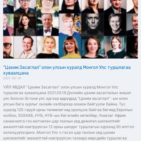
“Цахим Засаглал” олон улсын хуралд Монгол Улс туршлагаа
хуваалцана
2021-05-19
ҮЙЛ ЯВДАЛ “Цахим Засаглал” олон улсын хуралд Монгол Улс
туршлагаа хуваалцана 2021.05.19 Дэлхийн цахим засаглалын жишиг
улс болсон Эстони улс эдгээр өдрүүдэд “Цахим засаглал” -ын олон
улсын бага хурлыг онлайн хэлбэрээр зохион байгуулж байна. Тус
хуралд 120 гаруй орны төлөөлөгчид оролцож байгаа бөгөөд Европын
холбоо, ЭЗХАХБ, НҮБ, НҮБ-ын Хөгжлийн хөтөлбөр, Ухаалаг Африк
санаачилга гэх мэтчилэн цар тахлын үед дижитал шилжилтийг
амжилттай нэвтрүүлсэн 12 орны шилдэг туршлагын хүрээнд 50 илтгэл
хэлэлцүүлэгдэнэ. Монгол Улс ч гэсэн цар тахлын үед цахим
шилжилтийг амжилттай нэвтрүүлсэн талаарх өөрсдийн туршлагаа