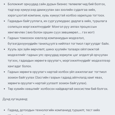
Боломжит орнуудад сайн дурын бизнес төлөөлөгчид бий болгох,
тэдгээр хүмүүсээр дамжуулан зах зээлийн судалгаа хийх,
хэрэгцээтэй компани, хувь хүмүүстэй холбоо харилцаа тогтоох.
Гадаадын байгууллага, их сургуулиудаас дадлага хийх, туршлага
солилцох мэргэжилтнүүдийг Монгол руу аялах процессын
хөнгөвчлөх ( виз болон оршин суух зөвшөөрөл…. гэх мэт)
Гаднын томоохон хэвлэлд компаниудын мэдээлэл,
бүтээгдэхүүнүүдийн танилцуулга нийтлэл тогтмол гаргуулдаг байх.
Хууль эрх зүйн өөрчлөлт, шинэ хуулийн талаарх ойлгомжтой
мэдээллийг гаднын улс орнуудад зориулж цаг алдалгүй орчуулан
түгээх, гадаадын хөрөнгө оруулагч, мэргэжилтнүүдийг мэдээллээр
хангадаг болох.
Гаднын хөрөнгө оруулагч нартай холбох үйл ажиллагааг тогтмол
зохион байгуулах (Засгийн газрын гадаад айлчлалд хамт явах,
хөрөнгө оруулагч нартай уулзалт зохион байгуулах).
Төр хувийн хэвшлийг холбосон найдвартай экосистем бий болгох.
Дунд хугацаанд:
Гадаад, дотоодын технологийн компаниуд туршилт, тест хийх