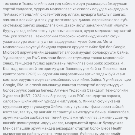
технологи Технологийн эрин үед хиймэл оюун ухаанаар сайжруулсан
хортой халдлага, хуурамч мэдээллээс хамгаалах асуудал хөндөгдөнө.
Тиймээс итгэлцлийг системтэйгээр ялгаж, шударга байдлыг хангах,
жинхэнэ эсэхийг үнэлэх, дүр эсгэхээс урьдчилан сэргийлэх арга зүйн
системээр хангах шаардлага бий. Дээрх аюул заналхийллийг илрүүлж,
бууруулахад хиймэл оюун ухааныг ашиглаж, худал мэдээлэл тархахтай
тэмцэж эхэллээ. Технологийн томоохон компаниуд хиймэл оюун
ухаанаар үүсгэсэн агуулгыг задруулахыг үүрэг болгов. Мета
мэдээллийн аюулгүй байдалд хөрөнгө оруулалт хийж буй бол Google,
Microsoft илрүүлэлтийн дэвшилтэт алгоритмуудыг боловсруулж байна.
Үүний зэрэгцээ PwC компани болон сэтгүүлчдэд ташаа мэдээллийг
хянах, тэмцэхэд туслах арилжааны үйлчилгээ бий болж эхэлжээ. 4.
Квантад тэсвэртэй алгоритмуудыг боловсруулж байна Постквантын
криптографи (PQC) нь одоогийн шифрлэлтийн аргыг эвдэж буй квант
компьютеруудын аюул заналхийллээс сэргийлж байна. Үүний зэрэгцээ
Google, IBM, Microsoft компаниуд квантад тэсвэртэй алгоритмуудыг
боловсруулж байгаа бөгөөд АНУ-ын Үндэсний Стандарт, Технологийн
Хүрээлэн (NIST) 2024 оны 8-р сард шинэ PQC стандартаа зарлаж,
салбарын шилжилтийг удирдан чиглүүлэв. 5. Хиймэл оюун ухаанд
суурилсан дуут туслахууд Хиймэл оюун ухааныг физик орон зайтай
нэгтгэж, тав тух, үр ашгийг тасралтгүй нэмэгдүүлж байна. Жишээлбэл,
эрүүл мэндийн салбарт өвчтөний тусламж үйлчилгээ, ажилтнуудын үр
ашгийг дээшлүүлдэг илүү ухаалаг, мэдрэмжтэй орчныг бүрдүүлжээ.
Мөн сэтгэцийн эрүүл мэндэд анхаардаг стартап болох Eleos Health
эмчилгээгээ сайжруулахын тулд хүрээлэн буй орчны мэдээллийг