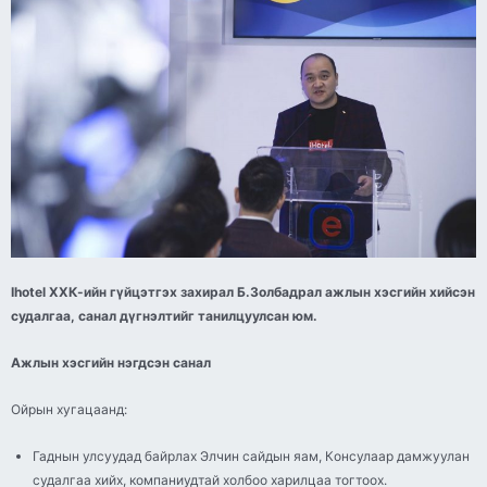
Ihotel ХХК-ийн гүйцэтгэх захирал Б.Золбадрал ажлын хэсгийн хийсэн
судалгаа, санал дүгнэлтийг танилцуулсан юм.
Ажлын хэсгийн нэгдсэн санал
Ойрын хугацаанд:
Гаднын улсуудад байрлах Элчин сайдын яам, Консулаар дамжуулан
судалгаа хийх, компаниудтай холбоо харилцаа тогтоох.