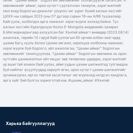
бичиг “Цахим аймаг” бодлогын зөвлөмжийг боловсруулж баталсан. Уг
зөвлөмжийг аймаг, орон нутагт сурталчлан таниулж, хэрэгжилтийг
хангахад бодлогын дэмжлэг үзүүлэх чиг үүрэг бүхий ажлын хэсгийг
ЦХХХ-ны сайдын 2023 оны 07 дугаар сарын 18-ны А/66 тушаалаар
байгуулж, холбогдох арга хэмжээг хэрэгжүүлж эхлээд байна. Тус
ажлын хэсгийн бүрэлдэхүүн болох E-Mongolia академийн захирал
Б.Мягмарнарангаар ахлуулсан баг Хэнтий аймагт өнөөдөр (2023.08.14)
ажиллаж, төрийн 10 гаруй байгууллагын 60 орчим албан хаагчдад
цахим багц хууль болон Цахим хөгжил, харилцаа холбооны яамнаас
хэрэгжүүлж буй бодлого, үйл ажиллагаа, “Цахим аймаг” бодлогын
зөвлөмжийг танилцууллаа. “Цахим аймаг” бодлогын зөвлөмж нь орон
нутгийн цахимжилтын үйл явцыг зөв төлөвлөж удирдах, хэрэгжилтийг
үр ашигтай зохион байгуулах, аймгуудын цахим шилжилтэд тулгамдаж
буй нийтлэг асуултуудад хариулт өгөх, орон нутагт цахим шилжилтийг
эрчимжүүлэх, иргэн төвтэй засаглалыг хөгжүүлэхэд нэгдсэн хандлага,
арга зүйг бий болгох зорилготой юм. #цахим_аймаг #Хэнтий
Харьяа байгууллагууд