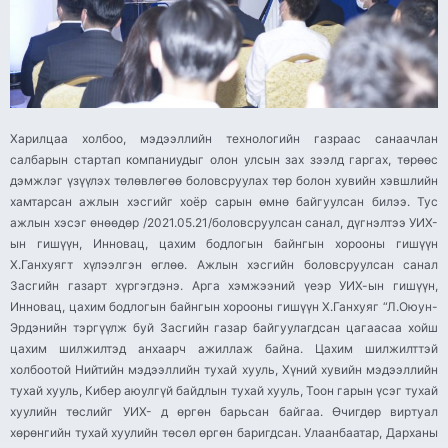
Харилцаа холбоо, мэдээллийн технологийн газраас санаачлан
салбарын стартап компаниудыг олон улсын зах зээлд гаргах, төрөөс
дэмжлэг үзүүлэх төлөвлөгөө боловсруулах төр болон хувийн хэвшлийн
хамтарсан ажлын хэсгийг хоёр сарын өмнө байгуулсан билээ. Тус
ажлын хэсэг өнөөдөр /2021.05.21/боловсруулсан санал, дүгнэлтээ УИХ-
ын гишүүн, Инновац, цахим бодлогын байнгын хорооны гишүүн
Х.Ганхуягт хүлээлгэн өглөө. Ажлын хэсгийн боловсруулсан санал
Засгийн газарт хүргэгдэнэ. Арга хэмжээний үеэр УИХ-ын гишүүн,
Инновац, цахим бодлогын байнгын хорооны гишүүн Х.Ганхуяг “Л.Оюун-
Эрдэнийн тэргүүлж буй Засгийн газар байгуулагдсан цагаасаа хойш
цахим шилжилтэд анхаарч ажиллаж байна. Цахим шилжилттэй
холбоотой Нийтийн мэдээллийн тухай хууль, Хүний хувийн мэдээллийн
тухай хууль, Кибер аюулгүй байдлын тухай хууль, Тоон гарын үсэг тухай
хуулийн төслийг УИХ- д өргөн барьсан байгаа. Өчигдөр виртуал
хөрөнгийн тухай хуулийн төсөл өргөн баригдсан. Улаанбаатар, Дарханы