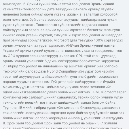
ашигладаг. 6. Эрчим хүчний хэмнэлттэй тооцоолол Эрчим хүчний
хэмнэлттэй тооцоолол нь дата төвүүдийн байгаль орчинд үзүүлэх
нөлөөлөл болон хиймэл оюун ухааны ажлын ачаалалтай холбоотой
өсөн нэмэгдэж буй санаа зовоосон асуудлыг шийдвэрлэхэд чухал
үүрэг гүйцэтгэсэн. Тооцооллын гүйцэтгэлийг хадгалах эсвэл
сайжруулахын зэрэгцээ эрчим хүчний хэрэглээг багасгах, ялангуяа
хиймэл оюун ухааны сургалт, симуляци зэрэг тооцоолол их шаарддаг
програмуудад зориулагджээ. Microsoft дата төвүүдээ 100% сэргээгдэх
эрчим хүчээр хангах үүрэг хүлээсэн. АНУ-ын Эрчим хүчний яамны
Үндэсний эрчим хүчний судалгааны шинжлэх ухааны тооцооллын төв
нь GPU хурдасгасан кластерууд нь зөвхөн CPU-тэй харьцуулахад
эрчим хүчний үр ашгийг 5 дахин сайжруулах боломжтойг харуулсан.
7. Гибрид тооцоолол нь инновацийн үр ашигтай орчинг бий болгоно
Технологийн салбар дахь Hybrid Computing-ийн үүрэг бол нарийн
төвөгтэй асуудлуудыг шийдвэрлэхийн тулд янз бүрийн тооцооллын
парадигмуудыг нэгтгэх юм. Гүйцэтгэлийг сайжруулах янз бүрийн
механизмуудыг нэгтгэж, хиймэл оюун ухаан зэрэг технологийг
одоогийн хязгаарлалтаас давах боломжийг олгоно. IBM, Microsoft зэрэг
компаниуд энэ салбарт шинийг санаачилж, төрийн болон хувийн үүлэн
технологийн нөөцийг нэгтгэсэн шийдлүүдийг санал болгож байна.
Түүнчлэн IBM-ийн гибрид үүлэн үйлчилгээ нь бизнесүүдэд дэвшилтэт
технологийг нэвтрүүлэхийн зэрэгцээ одоо байгаа дэд бүтцийг ашиглах
боломжийг олгож, салбар хоорондын инновац, үр ашгийг нэмэгдүүлнэ.
8. Орон зайн тооцоолол Орон зайн тооцоолол нь ойрын 5-7 жилийн
хугацаанд “хялбаршуулсан ажлын урсгал болон сайжруулсан хамтын