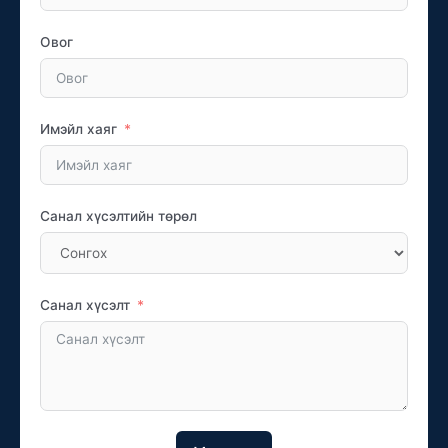
Овог
Имэйл хаяг
Санал хүсэлтийн төрөл
Санал хүсэлт