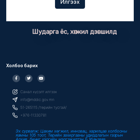
Илгээх
Шударга ёс, хөгжил дэвшилд
Холбоо барих
F
T
Y
a
w
o
c
i
u
e
t
t
b
t
u
Санал хүсэлт илгээх
o
e
b
o
r
e
info@mddic.gov.mn
k
-
51-265115 /төрийн тусгай/
f
+976-11330781
Эх сурвалж: Цахим хөгжил, инновац, харилцаа холбооны
яамны 105 тоот, Төрийн захиргааны удирдлагын газрын
Архив, бичиг хэргийн мэргэжилтэн Б.Уранзаяа,