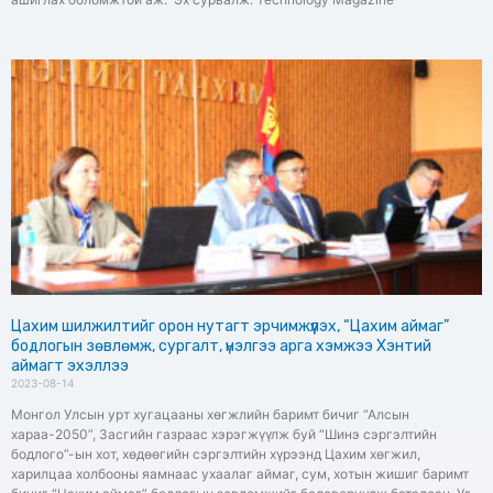
Цахим шилжилтийг орон нутагт эрчимжүүлэх, “Цахим аймаг”
бодлогын зөвлөмж, сургалт, үнэлгээ арга хэмжээ Хэнтий
аймагт эхэллээ
2023-08-14
Монгол Улсын урт хугацааны хөгжлийн баримт бичиг “Алсын
хараа-2050”, Засгийн газраас хэрэгжүүлж буй “Шинэ сэргэлтийн
бодлого”-ын хот, хөдөөгийн сэргэлтийн хүрээнд Цахим хөгжил,
харилцаа холбооны яамнаас ухаалаг аймаг, сум, хотын жишиг баримт