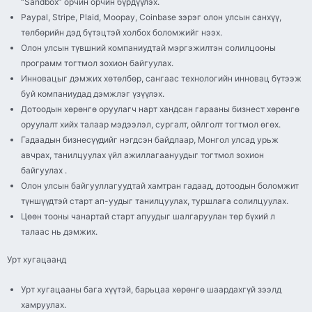
“Sandbox” орчин орчин бүрдүүлэх.
Paypal, Stripe, Plaid, Moopay, Coinbase зэрэг олон улсын санхүү,
төлбөрийн дэд бүтэцтэй холбох боломжийг нээх.
Олон улсын түвшний компаниудтай мэргэжилтэн солилцооны
программ тогтмол зохион байгуулах.
Инновацыг дэмжих хөтөлбөр, сангаас технологийн инновац бүтээж
буй компаниудад дэмжлэг үзүүлэх.
Дотоодын хөрөнгө оруулагч нарт хандсан гарааны бизнест хөрөнгө
оруулалт хийх талаар мэдээлэл, сургалт, ойлголт тогтмол өгөх.
Гадаадын бизнесүүдийг нэгдсэн байдлаар, Монгол улсад урьж
авчрах, танилцуулах үйл ажиллагаануудыг тогтмол зохион
байгуулах .
Олон улсын байгууллагуудтай хамтран гадаад, дотоодын боломжит
түншүүдтэй старт ап-уудыг танилцуулах, туршлага солилцуулах.
Цөөн тооны чанартай старт апуудыг шалгаруулан төр бүхий л
талаас нь дэмжих.
Урт хугацаанд
Урт хугацааны бага хүүтэй, барьцаа хөрөнгө шаардахгүй зээлд
хамруулах.