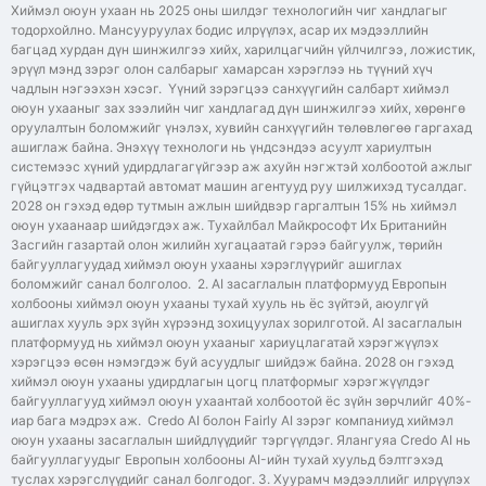
Хиймэл оюун ухаан нь 2025 оны шилдэг технологийн чиг хандлагыг
тодорхойлно. Мансууруулах бодис илрүүлэх, асар их мэдээллийн
багцад хурдан дүн шинжилгээ хийх, харилцагчийн үйлчилгээ, ложистик,
эрүүл мэнд зэрэг олон салбарыг хамарсан хэрэглээ нь түүний хүч
чадлын нэгээхэн хэсэг. Үүний зэрэгцээ санхүүгийн салбарт хиймэл
оюун ухааныг зах зээлийн чиг хандлагад дүн шинжилгээ хийх, хөрөнгө
оруулалтын боломжийг үнэлэх, хувийн санхүүгийн төлөвлөгөө гаргахад
ашиглаж байна. Энэхүү технологи нь үндсэндээ асуулт хариултын
системээс хүний ​​удирдлагагүйгээр аж ахуйн нэгжтэй холбоотой ажлыг
гүйцэтгэх чадвартай автомат машин агентууд руу шилжихэд тусалдаг.
2028 он гэхэд өдөр тутмын ажлын шийдвэр гаргалтын 15% нь хиймэл
оюун ухаанаар шийдэгдэх аж. Тухайлбал Майкрософт Их Британийн
Засгийн газартай олон жилийн хугацаатай гэрээ байгуулж, төрийн
байгууллагуудад хиймэл оюун ухааны хэрэглүүрийг ашиглах
боломжийг санал болголоо. 2. AI засаглалын платформууд Европын
холбооны хиймэл оюун ухааны тухай хууль нь ёс зүйтэй, аюулгүй
ашиглах хууль эрх зүйн хүрээнд зохицуулах зорилготой. AI засаглалын
платформууд нь хиймэл оюун ухааныг хариуцлагатай хэрэгжүүлэх
хэрэгцээ өсөн нэмэгдэж буй асуудлыг шийдэж байна. 2028 он гэхэд
хиймэл оюун ухааны удирдлагын цогц платформыг хэрэгжүүлдэг
байгууллагууд хиймэл оюун ухаантай холбоотой ёс зүйн зөрчлийг 40%-
иар бага мэдрэх аж. Credo AI болон Fairly AI зэрэг компаниуд хиймэл
оюун ухааны засаглалын шийдлүүдийг тэргүүлдэг. Ялангуяа Credo AI нь
байгууллагуудыг Европын холбооны AI-ийн тухай хуульд бэлтгэхэд
туслах хэрэгслүүдийг санал болгодог. 3. Хуурамч мэдээллийг илрүүлэх