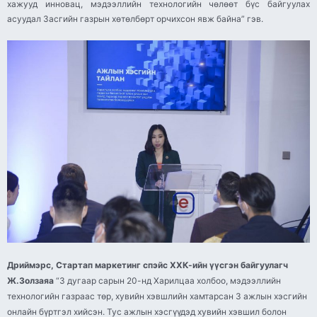
хажууд инновац, мэдээллийн технологийн чөлөөт бүс байгуулах
асуудал Засгийн газрын хөтөлбөрт орчихсон явж байна” гэв.
Дриймэрс, Стартап маркетинг спэйс ХХК-ийн үүсгэн байгуулагч
Ж.Золзаяа
“3 дугаар сарын 20-нд Харилцаа холбоо, мэдээллийн
технологийн газраас төр, хувийн хэвшлийн хамтарсан 3 ажлын хэсгийн
онлайн бүртгэл хийсэн. Тус ажлын хэсгүүдэд хувийн хэвшил болон