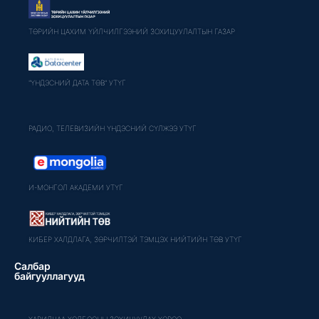
ТӨРИЙН ЦАХИМ ҮЙЛЧИЛГЭЭНИЙ ЗОХИЦУУЛАЛТЫН ГАЗАР
"ҮНДЭСНИЙ ДАТА ТӨВ" УТҮГ
РАДИО, ТЕЛЕВИЗИЙН ҮНДЭСНИЙ СҮЛЖЭЭ УТҮГ
И-МОНГОЛ АКАДЕМИ УТҮГ
КИБЕР ХАЛДЛАГА, ЗӨРЧИЛТЭЙ ТЭМЦЭХ НИЙТИЙН ТӨВ УТҮГ
Салбар
байгууллагууд
ХАРИЛЦАА ХОЛБООНЫ ЗОХИЦУУЛАХ ХОРОО