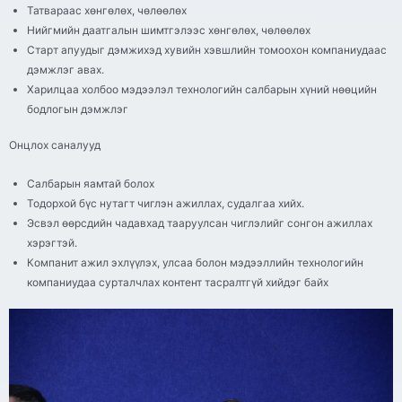
Татвараас хөнгөлөх, чөлөөлөх
Нийгмийн даатгалын шимтгэлээс хөнгөлөх, чөлөөлөх
Старт апуудыг дэмжихэд хувийн хэвшлийн томоохон компаниудаас
дэмжлэг авах.
Харилцаа холбоо мэдээлэл технологийн салбарын хүний нөөцийн
бодлогын дэмжлэг
Онцлох саналууд
Салбарын яамтай болох
Тодорхой бүс нутагт чиглэн ажиллах, судалгаа хийх.
Эсвэл өөрсдийн чадавхад тааруулсан чиглэлийг сонгон ажиллах
хэрэгтэй.
Компанит ажил эхлүүлэх, улсаа болон мэдээллийн технологийн
компаниудаа сурталчлах контент тасралтгүй хийдэг байх