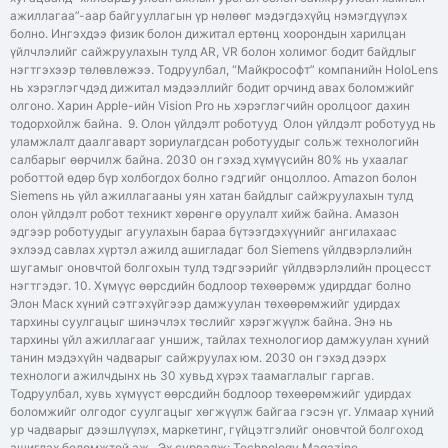
ажиллагаа”-аар байгууллагын үр нөлөөг мэдэгдэхүйц нэмэгдүүлэх
болно. Ингэхдээ физик болон дижитал ертөнц хоорондын харилцан
үйлчлэлийг сайжруулахын тулд AR, VR болон холимог бодит байдлыг
нэгтгэхээр төлөвлөжээ. Тодруулбал, “Майкрософт” компанийн HoloLens
нь хэрэглэгчдэд дижитал мэдээллийг бодит орчинд авах боломжийг
олгоно. Харин Apple-ийн Vision Pro нь хэрэглэгчийн оролцоог дахин
тодорхойлж байна. 9. Олон үйлдэлт роботууд Олон үйлдэлт роботууд нь
уламжлалт даалгаварт зориулагдсан роботуудыг сольж технологийн
салбарыг өөрчилж байна. 2030 он гэхэд хүмүүсийн 80% нь ухаалаг
роботтой өдөр бүр холбогдох болно гэдгийг онцоллоо. Amazon болон
Siemens нь үйл ажиллагааны уян хатан байдлыг сайжруулахын тулд
олон үйлдэлт робот техникт хөрөнгө оруулалт хийж байна. Амазон
эдгээр роботуудыг агуулахын бараа бүтээгдэхүүнийг ангилахаас
эхлээд савлах хүртэл ажилд ашигладаг бол Siemens үйлдвэрлэлийн
шугамыг оновчтой болгохын тулд тэдгээрийг үйлдвэрлэлийн процесст
нэгтгэдэг. 10. Хүмүүс өөрсдийн бодлоор төхөөрөмж удирддаг болно
Элон Маск хүний сэтгэхүйгээр дамжуулан төхөөрөмжийг удирдах
тархины суулгацыг шинэчлэх төслийг хэрэгжүүлж байна. Энэ нь
тархины үйл ажиллагааг уншиж, тайлах технологиор дамжуулан хүний ​​
танин мэдэхүйн чадварыг сайжруулах юм. 2030 он гэхэд дээрх
технологи ажилчдынх нь 30 хувьд хүрэх таамаглалыг гаргав.
Тодруулбал, хувь хүмүүст өөрсдийн бодлоор төхөөрөмжийг удирдах
боломжийг олгодог суулгацыг хөгжүүлж байгаа гэсэн үг. Улмаар хүний ​​
ур чадварыг дээшлүүлэх, маркетинг, гүйцэтгэлийг оновчтой болгоход
ашиглах боломжтой аж. Эх сурвалж: Technology Magazine