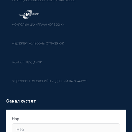
МОНГОЛЫН ЦАХИЛГААН ХОЛБОО ХК
МЭДЭЭЛЭЛ ХОЛБООНЫ СҮЛЖЭЭ ХХК
МОНГОЛ ШУУДАН ХК
МЭДЭЭЛЭЛ ТЕХНОЛОГИЙН ҮНДЭСНИЙ ПАРК ААТУҮГ
Санал хүсэлт
Нэр