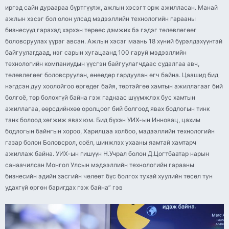
иргэд сайн дураараа бүртгүүлж, ажлын хэсэгт орж ажилласан. Манай
ажлын хэсэг бол олон улсад мэдээллийн технологийн гарааны
бизнесүүд гарахад хэрхэн төрөөс дэмжих бэ гэдэг төлөвлөгөөг
боловсруулах үүрэг авсан. Ажлын хэсэг маань 18 хүний бүрэлдэхүүнтэй
байгуулагдаад, нэг сарын хугацаанд 100 гаруй мэдээллийн
технологийн компаниудын үүсгэн байгуулагчдаас судалгаа авч,
төлөвлөгөөг боловсруулан, өнөөдөр гардуулан өгч байна. Цаашид бид
нэгдсэн дуу хоолойгоо өргөдөг байя, төртэйгөө хамтын ажиллагааг бий
болгоё, төр болохгүй байна гэж гаднаас шүүмжлэх бус хамтын
ажиллагаа, өөрсдийнхөө оролцоог бий болгоод явах бодлогын тинк
танк болоод хөгжиж явах юм. Бид бүхэн УИХ-ын Инновац, цахим
бодлогын байнгын хороо, Харилцаа холбоо, мэдээллийн технологийн
газар болон Боловсрол, соёл, шинжлэх ухааны яамтай хамтарч
ажиллаж байна. УИХ-ын гишүүн Н.Учрал болон Д.Цогтбаатар нарын
санаачилсан Монгол Улсын мэдээллийн технологийн гарааны
бизнесийн эдийн засгийн чөлөөт бүс болгох тухай хуулийн төсөл тун
удахгүй өргөн баригдах гэж байна” гэв