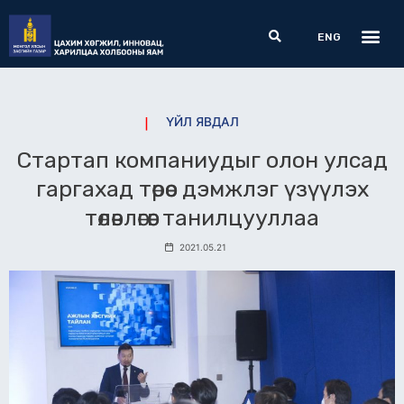
Skip
Me
Search
to
ENG
content
ҮЙЛ ЯВДАЛ
Стартап компаниудыг олон улсад
гаргахад төрөөс дэмжлэг үзүүлэх
төлөвлөгөөг танилцууллаа
2021.05.21