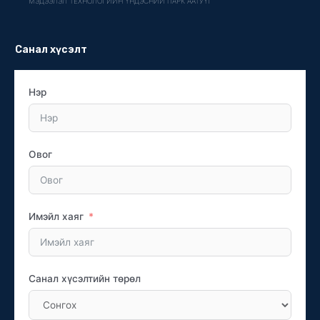
МЭДЭЭЛЭЛ ТЕХНОЛОГИЙН ҮНДЭСНИЙ ПАРК ААТУҮГ
Санал хүсэлт
Нэр
Овог
Имэйл хаяг
Санал хүсэлтийн төрөл