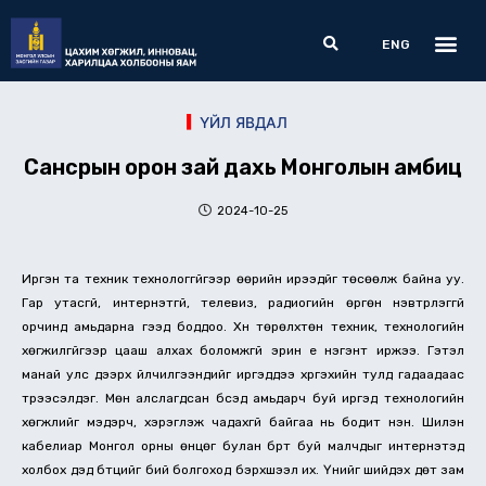
Skip
Me
Search
to
ENG
content
ҮЙЛ ЯВДАЛ
Сансрын орон зай дахь Монголын амбиц
2024-10-25
Иргэн та техник технологгүйгээр өөрийн ирээдүйг төсөөлж байна уу.
Гар утасгүй, интернэтгүй, телевиз, радиогийн өргөн нэвтрүүлэггүй
орчинд амьдарна гээд боддоо. Хүн төрөлхтөн техник, технологийн
хөгжилгүйгээр цааш алхах боломжгүй эрин үе нэгэнт иржээ. Гэтэл
манай улс дээрх үйлчилгээнүүдийг иргэддээ хүргэхийн тулд гадаадаас
түрээсэлдэг. Мөн алслагдсан бүсэд амьдарч буй иргэд технологийн
хөгжлийг мэдэрч, хэрэглэж чадахгүй байгаа нь бодит үнэн. Шилэн
кабелиар Монгол орны өнцөг булан бүрт буй малчдыг интернэтэд
холбох дэд бүтцийг бий болгоход бэрхшээл их. Үүнийг шийдэх дөт зам