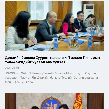
Дэлхийн банкны Суурин төлөөлөгч Таехюн Ли нарын
төлөөлөгчдийг хүлээн авч уулзав
2026-06-04
ЦХИХХ-ны Сайд Ч.Номин Дэлхийн банкны Монгол дахь Суурин
төлөөлөгч Таехюн Ли, Дэлхийн банкны Төслийн багийн дэд ахлагч
Женнифер Гуи болон