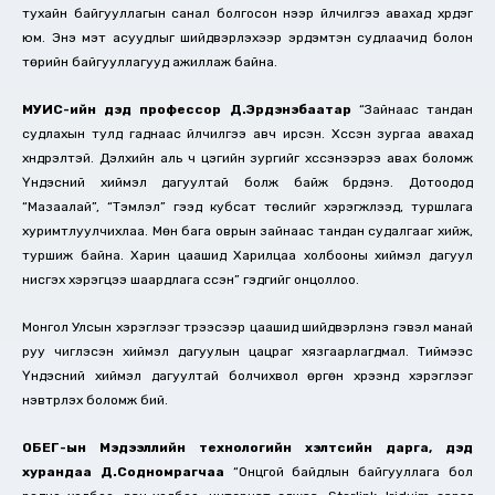
тухайн байгууллагын санал болгосон үнээр үйлчилгээ авахад хүрдэг
юм. Энэ мэт асуудлыг шийдвэрлэхээр эрдэмтэн судлаачид болон
төрийн байгууллагууд ажиллаж байна.
МУИС-ийн дэд профессор Д.Эрдэнэбаатар
“Зайнаас тандан
судлахын тулд гаднаас үйлчилгээ авч ирсэн. Хүссэн зургаа авахад
хүндрэлтэй. Дэлхийн аль ч цэгийн зургийг хүссэнээрээ авах боломж
Үндэсний хиймэл дагуултай болж байж бүрдэнэ. Дотоодод
“Мазаалай”, “Тэмүүлэл” гээд кубсат төслийг хэрэгжүүлээд, туршлага
хуримтлуулчихлаа. Мөн бага оврын зайнаас тандан судалгааг хийж,
туршиж байна. Харин цаашид Харилцаа холбооны хиймэл дагуул
нисгэх хэрэгцээ шаардлага үүссэн” гэдгийг онцоллоо.
Монгол Улсын хэрэглээг түрээсээр цаашид шийдвэрлэнэ гэвэл манай
руу чиглэсэн хиймэл дагуулын цацраг хязгаарлагдмал. Тиймээс
Үндэсний хиймэл дагуултай болчихвол өргөн хүрээнд хэрэглээг
нэвтрүүлэх боломж бий.
ОБЕГ-ын Мэдээллийн технологийн хэлтсийн дарга, дэд
хурандаа Д.Содномрагчаа
“Онцгой байдлын байгууллага бол