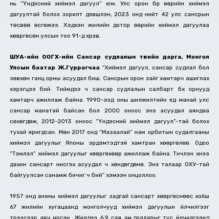
нь “Үндэсний хиймэл дагуул” юм. Улс орон бүр өөрийн хиймэл
дагуултай болох зорилт дэвшүүлэн, 2023 онд нийт 42 улс сансрын
төсвөө өсгөжээ. Хэдхэн жилийн дотор өөрийн хиймэл дагуулаа
хөөргөсөн улсын тоо 91-д хүрэв.
ШУА-ийн ООГХ-ийн Сансар судлалын төвийн дарга, Монгол
Улсын баатар Ж.Гүррагчаа
“Хиймэл дагуул, сансар судлал бол
зөвхөн ганц орны асуудал биш. Сансрын орон зайг хамтарч ашиглах
хэрэгцээ бий. Тиймдээ ч сансар судлалын салбарт бүх орнууд
хамтарч ажиллаж байна. 1990-ээд оны шилжилтийн үед манай улс
сансар манатай байсан бол 2000 оноос энэ асуудал аяндаа
сөхөгдөж, 2012-2013 оноос “Үндэсний хиймэл дагуул”-тай болох
тухай яригдсан. Мөн 2017 онд “Мазаалай” нам орбитын судалгааны
хиймэл дагуулыг Японы эрдэмтэдтэй хамтран хөөргөлөө. Одоо
“Тэмүүлэл” хиймэл дагуулыг хөөргөхөөр ажиллаж байна. Түүнчлэн хүнээ
дахин сансарт нисгэх асуудал ч хөндөгдөнө. Энэ талаар ОХУ-тай
байгуулсан санамж бичиг ч бий” хэмээн онцоллоо.
1957 онд анхны хиймэл дагуулыг задгай сансарт хөөргөснөөс хойш
67 жилийн хугацаанд монголчууд хиймэл дагуулын үйлчилгээг
түрээсээр авч ирсэн. Жилдээ 6.9 сая ам.долларыг тус үйлчилгээнд