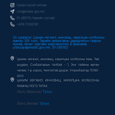
e
t
t
b
t
u
Санал хүсэлт илгээх
o
e
b
o
r
e
info@mddic.gov.mn
k
-
51-265115 /төрийн тусгай/
f
+976-11330781
Эх сурвалж: Цахим хөгжил, инновац, харилцаа холбооны
яамны 105 тоот, Төрийн захиргааны удирдлагын газрын
Архив, бичиг хэргийн мэргэжилтэн Б.Уранзаяа,
uranzaya@mddic.gov.mn, 51-265102
Цахим хөгжил, инновац, харилцаа холбооны яам, Төв
шуудан, Сүхбаатарын талбай - 1, Энх тайвны өргөн
чөлөө, 1-р хороо, Чингэлтэй дүүрэг, Улаанбаатар 15160-
0012
ЦАХИМ ХӨГЖИЛ, ИННОВАЦ, ХАРИЛЦАА ХОЛБООНЫ
ЯАМНЫ ЛОГО ТАТАХ
Лого /Монгол/
Татах
Лого /Англи/
Татах