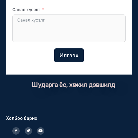
Санал хүсэлт
Илгээх
Шударга ёс, хөгжил дэвшилд
Холбоо барих
F
T
Y
a
w
o
c
i
u