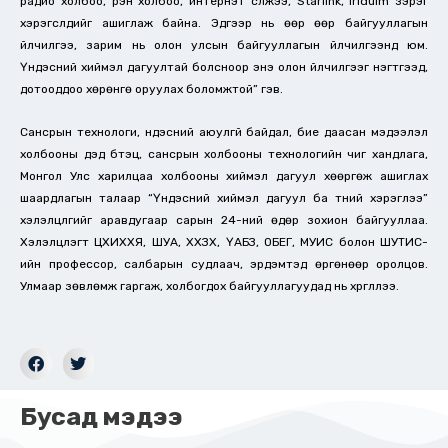
радио холбоо, үүрэн холбоо, интернэт сүлжээ, Starlink, Iriduim зэрэг
хэрэгслүүдийг ашиглаж байна. Эдгээр нь өөр өөр байгууллагын
үйлчилгээ, зарим нь олон улсын байгууллагын үйлчилгээнүүд юм.
Үндэсний хиймэл дагуултай болсноор энэ олон үйлчилгээг нэгтгээд,
дотооддоо хөрөнгө оруулах боломжтой” гэв.
Сансрын технологи, үндэсний аюулгүй байдал, бие даасан мэдээлэл
холбооны дэд бүтэц, сансрын холбооны технологийн чиг хандлага,
Монгол Улс харилцаа холбооны хиймэл дагуул хөөргөж ашиглах
шаардлагын талаар “Үндэсний хиймэл дагуул ба түүний хэрэглээ”
хэлэлцүүлгийг аравдугаар сарын 24-ний өдөр зохион байгууллаа.
Хэлэлцүүлэгт ЦХИХХЯ, ШУА, ХХЗХ, ҮАБЗ, ОБЕГ, МУИС болон ШУТИС-
ийн профессор, салбарын судлаач, эрдэмтэд өргөнөөр оролцов.
Улмаар зөвлөмж гаргаж, холбогдох байгууллагуудад нь хүргүүллээ.
Бусад мэдээ