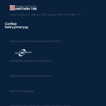
КИБЕР ХАЛДЛАГА, ЗӨРЧИЛТЭЙ ТЭМЦЭХ НИЙТИЙН ТӨВ УТҮГ
Салбар
байгууллагууд
ХАРИЛЦАА ХОЛБООНЫ ЗОХИЦУУЛАХ ХОРОО
МОНГОЛЫН ЦАХИЛГААН ХОЛБОО ХК
МЭДЭЭЛЭЛ ХОЛБООНЫ СҮЛЖЭЭ ХХК
МОНГОЛ ШУУДАН ХК