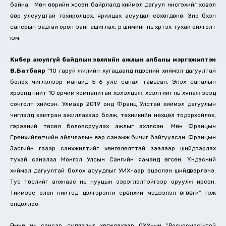
байна. Мөн өөрийн хүссэн байрлалд хиймэл дагуул нисгэхийг хүсвэл
өөр улсуудтай тохиролцох, ярилцах асуудал сөхөгдөнө. Энэ бүхэн
сансрын задгай орон зайг ашиглах, үр шимийг нь хүртэх тухай ойлголт
юм.
Кибер аюулгүй байдлын зөвлөлийн ажлын албаны мэргэжилтэн
В.Батбаяр
“10 гаруй жилийн хугацаанд үндэсний хиймэл дагуултай
болох чиглэлээр манайд 5-6 улс санал тавьсан. Энэхүү саналын
хүрээнд нийт 10 орчим компанитай хэлэлцэж, хүсэлтийг нь хянаж үзээд
сонголт хийсэн. Улмаар 2019 онд Франц Улстай хиймэл дагуулын
чиглэлд хамтран ажиллахаар болж, техникийн нөхцөл тодорхойлох,
гэрээний төсөл боловсруулах ажлыг эхлүүлсэн. Мөн Францын
Ерөнхийлөгчийн айлчлалын үеэр санамж бичиг байгуулсан. Францын
Засгийн газар санхүүжилтийг хөнгөлөлттэй зээлээр шийдвэрлэх
тухай саналаа Монгол Улсын Сангийн яаманд өгсөн. Үндэсний
хиймэл дагуултай болох асуудлыг УИХ-аар эцэслэн шийдвэрлэнэ.
Тус төслийг анхнаас нь нууцын зэрэглэлтэйгээр оруулж ирсэн.
Тиймээс олон нийтэд дэлгэрэнгүй ерөнхий мэдээлэл өгөөгүй” гэж
онцоллоо.
Өмнө нь сансар судлалыг хөгжүүлэхээр ОХУ-ын “Роскосмос”-той