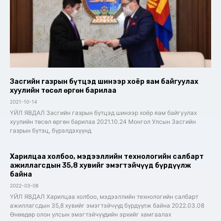
Засгийн газрын бүтцэд шинээр хоёр яам байгуулах
хуулийн төсөл өргөн барилаа
2021-10-14
ҮЙЛ ЯВДАЛ Засгийн газрын бүтцэд шинээр хоёр яам байгуулах
хуулийн төсөл өргөн барилаа 2021.10.24 Монгол Улсын Засгийн
газрын бүтэц, бүрэлдэхүүнд
Харилцаа холбоо, мэдээллийн технологийн салбарт
ажиллагсдын 35,8 хувийг эмэгтэйчүүд бүрдүүлж
байна
2022-03-08
ҮЙЛ ЯВДАЛ Харилцаа холбоо, мэдээллийн технологийн салбарт
ажиллагсдын 35,8 хувийг эмэгтэйчүүд бүрдүүлж байна 2022.03.08
Өнөөдөр олон улсын эмэгтэйчүүдийн эрхийг хамгаалах