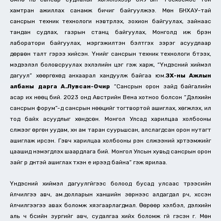
хамтран ажиллах санамж бичиг байгуулжээ. Мөн БНХАУ-тай
сансрын техник технологи нэвтрүүлэх, зохион байгуулах, зайнаас
тандан судлах, газрын станц байгуулах, Монголд иж бүрэн
лаборатори байгуулах, мэргэжилтэн бэлтгэх зэрэг асуудлаар
дөрвөн талт гэрээ хийсэн. Үүнийг сансрын техник технологи бүтээх,
мэдээлэл боловсруулах эхлэлийн цэг гэж харж, “Үндэсний хиймэл
дагуул” хөөргөхөд анхаарал хандуулж байгаа юм.
ЗХ-ны Ажлын
албаны дарга А.Лувсан-Очир
“Сансрын орон зайд байгалийн
асар их нөөц бий. 2023 онд Австрийн Вена хотноо болсон “Дэлхийн
сансрын форум”-д сансрын нөөцийг тогтвортой ашиглах, хөгжүүлэх, ил
тод байх асуудлыг хөндсөн. Монгол Улсад харилцаа холбооны
сүлжээг өргөн уудам, хүн ам таран суурьшсан, алслагдсан орон нутагт
ашиглаж ирсэн. Гэвч харилцаа холбооны үүрэн сүлжээний хүртээмжийг
цаашид нэмэгдүүлэх шаардлага бий. Монгол Улсын хувьд сансрын орон
зайг үр дүнтэй ашиглах түүхэн үе ирээд байна” гэж ярилаа.
Үндэсний хиймэл дагуулгүйгээс болоод бусад улсаас түрээсийн
үйлчилгээ авч, ам.долларын ханшийн зөрүүнээс алдагдал үүрч, хүссэн
үйлчилгээгээ авах боломж хязгаарлагдмал. Өөрөөр хэлбэл, дэлхийн
аль ч бүсийн зургийг авч, судалгаа хийх боломж үгүй гэсэн үг. Мөн