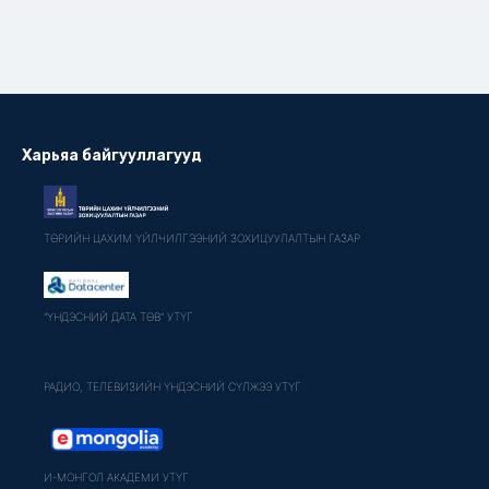
Харьяа байгууллагууд
ТӨРИЙН ЦАХИМ ҮЙЛЧИЛГЭЭНИЙ ЗОХИЦУУЛАЛТЫН ГАЗАР
"ҮНДЭСНИЙ ДАТА ТӨВ" УТҮГ
РАДИО, ТЕЛЕВИЗИЙН ҮНДЭСНИЙ СҮЛЖЭЭ УТҮГ
И-МОНГОЛ АКАДЕМИ УТҮГ