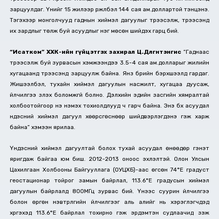
зарцуулдаг. Үүнийг 15 жилээр үржүүлбэл 144 сая ам.доллартой тэнцэнэ.
Тэгэхээр монголчууд гаднын хиймэл дагуулыг түрээсэлж, түрээсэнд
их зардлыг төлж буй асуудлыг нэг мөсөн шийдэх гарц бий.
“Исатком” ХХК-ийн гүйцэтгэх захирал Ц.Дөлгөөнтэнгис
“Гаднаас
түрээсэлж буй зурвасын хэмжээндээ 3.5-4 сая ам.долларыг жилийн
хугацаанд түрээсэнд зарцуулж байна. Янз бүрийн бэрхшээлүүд гардаг.
Жишээлбэл, тухайн хиймэл дагуулын насжилт, хугацаа дуусаж,
үйлчилгээ үзүүлэх боломжгүй болно. Дэлхийн эдийн засгийн хямралтай
холбоотойгоор үнэ нэмэх тохиолдлууд ч гарч байна. Энэ бүх асуудал
үндэсний хиймэл дагуул хөөрсгөснөөр шийдвэрлэгдэнэ гэж харж
байна” хэмээн ярилаа.
Үндэсний хиймэл дагуултай болох тухай асуудал өнөөдөр гэнэт
яригдаж байгаа юм биш. 2012-2013 оноос эхлэлтэй. Олон Улсын
Цахилгаан Холбооны Байгууллага (ОУЦХБ)-аас өгсөн 74°Е градуст
геостационар тойрог замын байрлал, 113.6°Е градусын хиймэл
дагуулын байрлалд 800МГц зурвас бий. Үүнээс суурин үйлчилгээ
болон өргөн нэвтрүүлгийн үйлчилгээг аль алийг нь хэрэглэгчдэд
хүргэхэд 113.6°Е байрлал тохирно гэж эрдэмтэн судлаачид үзэж