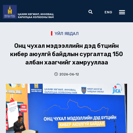
Skip
Me
Search
to
ENG
content
ҮЙЛ ЯВДАЛ
Онц чухал мэдээллийн дэд бүтцийн
кибер аюулгүй байдлын сургалтад 150
албан хаагчийг хамрууллаа
2026-06-12