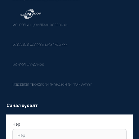
МОНГОЛЫН ЦАХИЛГААН ХОЛБОО ХК
МЭДЭЭЛЭЛ ХОЛБООНЫ СҮЛЖЭЭ ХХК
МОНГОЛ ШУУДАН ХК
МЭДЭЭЛЭЛ ТЕХНОЛОГИЙН ҮНДЭСНИЙ ПАРК ААТУҮГ
Санал хүсэлт
Нэр