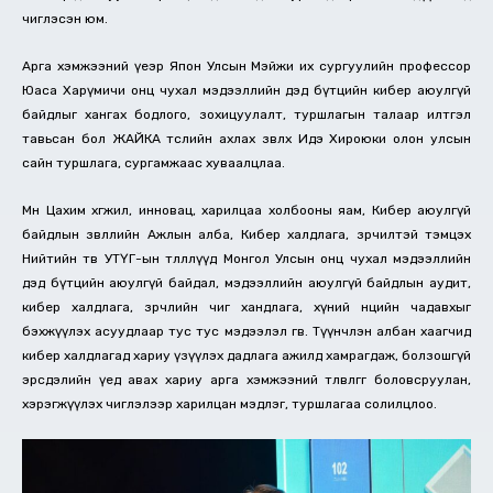
чиглэсэн юм.
Арга хэмжээний үеэр Япон Улсын Мэйжи их сургуулийн профессор
Юаса Харүмичи онц чухал мэдээллийн дэд бүтцийн кибер аюулгүй
байдлыг хангах бодлого, зохицуулалт, туршлагын талаар илтгэл
тавьсан бол ЖАЙКА төслийн ахлах зөвлөх Идэ Хироюки олон улсын
сайн туршлага, сургамжаас хуваалцлаа.
Мөн Цахим хөгжил, инновац, харилцаа холбооны яам, Кибер аюулгүй
байдлын зөвлөлийн Ажлын алба, Кибер халдлага, зөрчилтэй тэмцэх
Нийтийн төв УТҮГ-ын төлөөллүүд Монгол Улсын онц чухал мэдээллийн
дэд бүтцийн аюулгүй байдал, мэдээллийн аюулгүй байдлын аудит,
кибер халдлага, зөрчлийн чиг хандлага, хүний нөөцийн чадавхыг
бэхжүүлэх асуудлаар тус тус мэдээлэл өгөв. Түүнчлэн албан хаагчид
кибер халдлагад хариу үзүүлэх дадлага ажилд хамрагдаж, болзошгүй
эрсдэлийн үед авах хариу арга хэмжээний төлөвлөгөөг боловсруулан,
хэрэгжүүлэх чиглэлээр харилцан мэдлэг, туршлагаа солилцлоо.