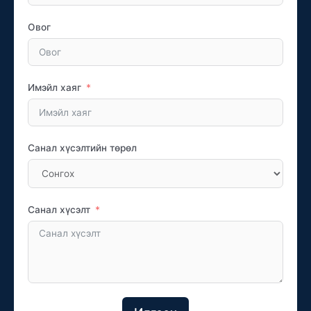
Овог
Имэйл хаяг
Санал хүсэлтийн төрөл
Санал хүсэлт