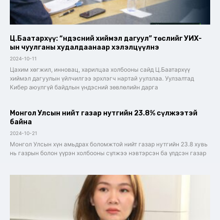
Ц.Баатархүү: “Үндэсний хиймэл дагуул” төслийг УИХ-
ын чуулганы худалдаанаар хэлэлцүүлнэ
2024-10-11
Цахим хөгжил, инновац, харилцаа холбооны сайд Ц.Баатархүү
хиймэл дагуулын үйлчилгээ эрхлэгч нартай уулзлаа. Уулзалтад
Кибер аюулгүй байдлын үндэсний зөвлөлийн дарга
Монгол Улсын нийт газар нутгийн 23.8% сүлжээтэй
байна
2024-10-21
Монгол Улсын хүн амьдрах боломжтой нийт газар нутгийн 23.8 хувь
нь газрын болон үүрэн холбооны сүлжээ нэвтэрсэн ба үлдсэн газар