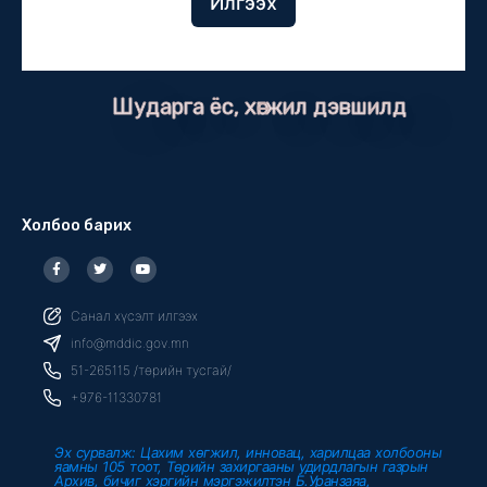
Илгээх
Шударга ёс, хөгжил дэвшилд
Холбоо барих
F
T
Y
a
w
o
c
i
u
e
t
t
b
t
u
Санал хүсэлт илгээх
o
e
b
o
r
e
info@mddic.gov.mn
k
-
51-265115 /төрийн тусгай/
f
+976-11330781
Эх сурвалж: Цахим хөгжил, инновац, харилцаа холбооны
яамны 105 тоот, Төрийн захиргааны удирдлагын газрын
Архив, бичиг хэргийн мэргэжилтэн Б.Уранзаяа,