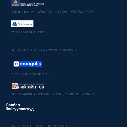
ТӨРИЙН ЦАХИМ ҮЙЛЧИЛГЭЭНИЙ ЗОХИЦУУЛАЛТЫН ГАЗАР
"ҮНДЭСНИЙ ДАТА ТӨВ" УТҮГ
РАДИО, ТЕЛЕВИЗИЙН ҮНДЭСНИЙ СҮЛЖЭЭ УТҮГ
И-МОНГОЛ АКАДЕМИ УТҮГ
КИБЕР ХАЛДЛАГА, ЗӨРЧИЛТЭЙ ТЭМЦЭХ НИЙТИЙН ТӨВ УТҮГ
Салбар
байгууллагууд
ХАРИЛЦАА ХОЛБООНЫ ЗОХИЦУУЛАХ ХОРОО