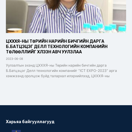
ЦХХХЯ-НЫ ТӨРИЙН НАРИЙН БИЧГИЙН ДАРГА
Б.БАТЦЭЦЭГ ДЕЛЛ ТЕХНОЛОГИЙН КОМПАНИЙН
ТӨЛӨӨЛЛИЙГ ХҮЛЭЭН АВЧ УУЛЗЛАА
2023-06-08
Уулзалтын эхэнд ЦХХХЯ-ны Төрийн нарийн бичгийн дарга
Б.Батцэцэг Делл технологийн компанийг “ICT EXPO-2023” арга
хэмжээнд оролцож буйд талархал илэрхийлээд, ЦХХХЯ-ны
Харьяа байгууллагууд