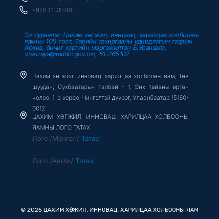
f
+976-11330781
Эх сурвалж: Цахим хөгжил, инновац, харилцаа холбооны
яамны 105 тоот, Төрийн захиргааны удирдлагын газрын
Архив, бичиг хэргийн мэргэжилтэн Б.Уранзаяа,
uranzaya@mddic.gov.mn, 51-265102
Цахим хөгжил, инновац, харилцаа холбооны яам, Төв
шуудан, Сүхбаатарын талбай - 1, Энх тайвны өргөн
чөлөө, 1-р хороо, Чингэлтэй дүүрэг, Улаанбаатар 15160-
0012
ЦАХИМ ХӨГЖИЛ, ИННОВАЦ, ХАРИЛЦАА ХОЛБООНЫ
ЯАМНЫ ЛОГО ТАТАХ
Лого /Монгол/
Татах
Лого /Англи/
Татах
© 2025 ЦАХИМ ХӨГЖИЛ, ИННОВАЦ, ХАРИЛЦАА ХОЛБООНЫ ЯАМ