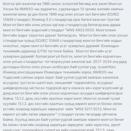
болгох үйл ажиллагаа 1990 оноос эхлэлтэй бөгөөд энэ ажил Монгол
Улсын ба ӨМӨЗО-ны эрдэмтэн, судлаачдын 10 орчим жилийн хамтын
ажиллагааны үр дүн болж 1999 онд олон улсын хэл бичгийн ISO/IEC
10646 стандарт, Юникод 3.0 стандартад орж баталгаажсан түүхтэй.
Монгол бичгийн олон улсын эдгээр стандартууд батлагдсаны дараа
монгол бичгийн үндэсний стандарт “MNS 4932:2000. Монголжин
бичгийн кодыг хэрэглэх дүрэм“ батлагдсан. Монгол бичгийн олон улсын
стандартын хувьд ISO/IEC 10646 стандартаар монгол бичгийн кодын
оноолтыг, харин монгол бичгийн үсэг хувирлын дүрмийг Юникодын
техникийн дүрмээр (UTN) тогтоож байна. Монгол бичгийн үсэг
хувирлын дүрмийг боловсронгуй болгох, монгол бичгийн кодчиллын
олон улсын стандартыг тогтворжуулах ажиллагааг 2017-2024 онуудад
дотоодын болон олон улсын холбогдох байгууллагууд, тухайлбал,
Юникод консорциумын Юникодын техникийн хороо, ӨМӨЗО-ны
Үндэсний соёлын хороо зэрэг байгууллагуудтай хамтран ажиллаж
асуудлыг үүсгэсэн шалтгаан, нөхцөлийг тодорхойлох, асуудлыг
шийдвэрлэхэд чиглэсэн тодорхой арга хэмжээ авч хэрэгжүүлсний үр
дүнд монгол бичгийн олон улсын кодчиллын асуудал шийдвэрлэгдэж
байна. 15.1.2. дахь хэсгийн заалтын хэрэгжилт. Монгол хэлний тухай
хуулийн 15.1.2. дэх хэсгийн заалтын хувьд кирилл монгол болон латин
үсгийн хооронд харилцан хөрвүүлэг хийх “MNS 5217:2012, Монгол
кирилл үсгийн латин хөрвүүлэг” стандарт хүчин төгөлдөр үйлчилж
байна. Хуульд заасан байгууллагуудтай хамтран кирилл монгол бичиг
ба латин галигийн хооронд харилцан хөрвүүлэг хийх хэрэглээ, эрэлт
хэрэгцээг тодорхойлох судалгаа хийх шаардлагатай. 15.1.3. дахь