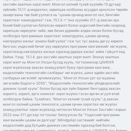
хэсгийн заалтын хэрэгжилт. Монгол хэлний тухай хуулийн 15 дугаар
зүйлийн 15.1.1-д мэдээлэл, харилцаа холбооны асуудал эрхэлсэн төрийн
захиргааны төв байгууллага нь “цахим орчинд монгол хэл, бичгийн
хэрэглээг нэмэгдүүлэх” гэж, 15.1.3-т “энэ хуулийн 21.1-д заасан эрх
бүхий байгууллагын баталсан кирилл болон үндэсний бичгийн хооронд
харилцан хөрвүүлэг хийх, зөв бичих дүрмийн алдаа хянах болон бусад
холбогдох программын хэрэглээг нэмэгдүүлэх, цахим орчинд
нэвтрүүлэх ажлыг зохион байгуулах” гэж тус тус зааны дагуу кирилл
бичгээс үндэсний бичиг рүү хөрвүүлэх программ хангамжийг хөгжүүлж,
хэрэглээнд нэвтрүүлэх ажлын хүрээнд дараах ажлыг хийж гүйцэтгээд
байна. Үүнд: 15.1.4. дэх хэсгийн заалтын хэрэгжилт. Энэхүү заалтын
хэрэгжилт нь Монгол Улсын бусад хууль, тогтоомжоор ЦХИХХЯ
хэрэгжүүлэхээр заасан зохицуулалт буюу программ хангамж,
мэдээллийн технологийн салбарыг хөгжүүлэх, шинэ эдийн засгийн
салбарын хөгжлийг эрчимжүүлэх, “Монгол Улсын урт хугацааны
хөгжлийн бодлого-2050”, “Мэдээллийн технологийн үйлдвэрлэлийг
дэмжих тухай хууль” болон бусад эрх зүйн баримт бичгүүдэд заасан
зорилго, зорилт, арга хэмжээг хэрэгжүүлэх гэсэн өргөн агуулгатай
холбогдож байна. Тухайлал, “Монгол хэлний тухай хууль”-д заасан
монгол хэлний цахим технологи, цахим орчин хэрэглээ хөгжүүлэх
зохицуулалтыг хэрэгжүүлэхэд чиглэсэн Монгол Улсын Засгийн газрын
2023 оны 311 дүгээр тогтоолыг батлуулсан ба “Үндэсний программ
хангамжийн цахим их дэлгүүр” (Mindgolia) системийг нийтийн
мэдээллийн дэд бүтцийн дэмжих системийн хүрээнд бий болгож,
системийн нөхцөл, шаардлага, заавар, аргачлалыг ЦХИХХЯ-аас батлан