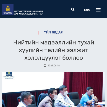
Skip
Me
Search
to
ENG
content
ҮЙЛ ЯВДАЛ
Нийтийн мэдээллийн тухай
хуулийн төслийн ээлжит
хэлэлцүүлэг боллоо
2021.08.18