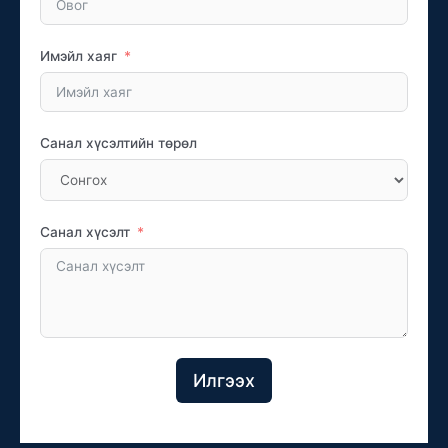
Имэйл хаяг
Санал хүсэлтийн төрөл
Санал хүсэлт
Илгээх