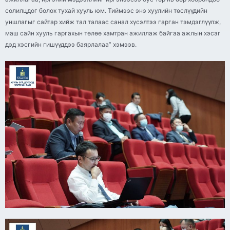
солилцдог болох тухай хууль юм. Тиймээс энэ хуулийн төслүүдийн
уншлагыг сайтар хийж тал талаас санал хүсэлтээ гарган тэмдэглүүлж,
маш сайн хууль гаргахын төлөө хамтран ажиллаж байгаа ажлын хэсэг
дэд хэсгийн гишүүддээ баярлалаа” хэмээв.