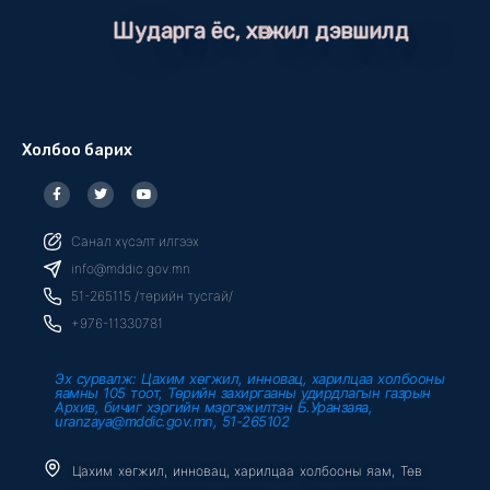
Шударга ёс, хөгжил дэвшилд
Холбоо барих
F
T
Y
a
w
o
c
i
u
e
t
t
b
t
u
Санал хүсэлт илгээх
o
e
b
o
r
e
info@mddic.gov.mn
k
-
51-265115 /төрийн тусгай/
f
+976-11330781
Эх сурвалж: Цахим хөгжил, инновац, харилцаа холбооны
яамны 105 тоот, Төрийн захиргааны удирдлагын газрын
Архив, бичиг хэргийн мэргэжилтэн Б.Уранзаяа,
uranzaya@mddic.gov.mn, 51-265102
Цахим хөгжил, инновац, харилцаа холбооны яам, Төв