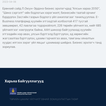
2023-04-06
Ерөнхий сайд Л.Оюун-Эрдэнэ бизнес эрхлэгчдэд “Алсын хараа 2050”,
“Шинэ сэргэлт”-ийн бодлогын хэрэгжилт, бизнесийн таатай орчинг
бүрдүүлэх Засгийн газрын бодлого үйл ажиллагааг танилцууллаа. Е-
Business платформд хуулийн этгээдтэй холбоотой 417 тусгай
зөвшөөрөл, 42 лавлагаа тодорхойлолт, 226 төрийн үйлчилгээ, нийт 685
үйлчилгээг нэвтрүүлж байна. ААН шинээр байгуулахад хуулийн
этгээдийн нэр авах, улсын бүртгэлд бүртгүүлэх, эд хөрөнгийн
жагсаалтаа бүртгүүлэх, цахим гэрчилгээ авах, тамганы хяналтын
хуудас илгээх зэрэг үйл явцыг цахимаар шийднэ. Бизнес эрхлэгч танд
зориулав.
Харьяа байгууллагууд
ТӨРИЙН ЦАХИМ ҮЙЛЧИЛГЭЭНИЙ ЗОХИЦУУЛАЛТЫН ГАЗАР