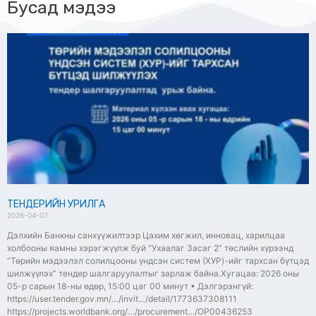
Бусад мэдээ
ТЕНДЕРИЙН УРИЛГА
2026-04-07
Дэлхийн Банкны санхүүжилтээр Цахим хөгжил, инновац, харилцаа
холбооны яамны хэрэгжүүлж буй “Ухаалаг Засаг 2” төслийн хүрээнд
“Төрийн мэдээлэл солилцооны үндсэн систем (ХУР)-ийг тархсан бүтцэд
шилжүүлэх” тендер шалгаруулалтыг зарлаж байна.Хугацаа: 2026 оны
05-р сарын 18-ны өдөр, 15:00 цаг 00 минут • Дэлгэрэнгүй:
https://user.tender.gov.mn/…/invit…/detail/1773637308111
https://projects.worldbank.org/…/procurement…/OP00436253