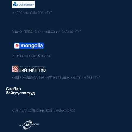
"ҮНДЭСНИЙ ДАТА ТӨВ" УТҮГ
РАДИО, ТЕЛЕВИЗИЙН ҮНДЭСНИЙ СҮЛЖЭЭ УТҮГ
И-МОНГОЛ АКАДЕМИ УТҮГ
КИБЕР ХАЛДЛАГА, ЗӨРЧИЛТЭЙ ТЭМЦЭХ НИЙТИЙН ТӨВ УТҮГ
Салбар
байгууллагууд
ХАРИЛЦАА ХОЛБООНЫ ЗОХИЦУУЛАХ ХОРОО