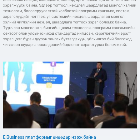
хэрэгжүүлж байна. Эдгээр тогтоол, нөхцлөл шаардлагад монгол хэлний
технологи, боловсруулалттай холбоотой программ хангамж, систем,
хэрэгслүүдийг нэгтгэх, уг системийн нөхцөл, шаардлагад монгол
хэлний чиглэлийн нөхцөл, шаардлага тогтоох зэрэг боломж байна.
Түүнчлэн монгол хэл, бичгийн цахим технологи, программ хангамжийн
секторт олон улсын юникод стандартад нийцсэн, хэрэглэгчийн эрэлт
хэрэгцээг бүрэн дүүрэн хангах бүтээгдэхүүн, үйлчилгээ бий болгоход
чиглэсэн шударга өрсөлдөөний бодлогыг хэрэгжүүлэх боломжтой.
E Business платформыг өнөөдөр нээж байна