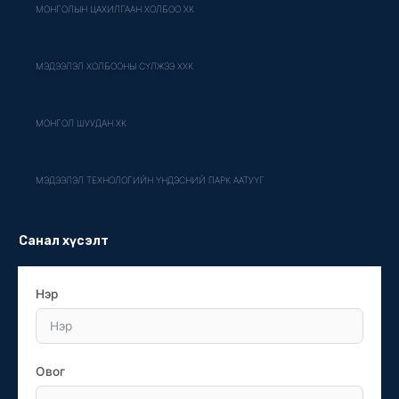
МОНГОЛЫН ЦАХИЛГААН ХОЛБОО ХК
МЭДЭЭЛЭЛ ХОЛБООНЫ СҮЛЖЭЭ ХХК
МОНГОЛ ШУУДАН ХК
МЭДЭЭЛЭЛ ТЕХНОЛОГИЙН ҮНДЭСНИЙ ПАРК ААТУҮГ
Санал хүсэлт
Нэр
Овог