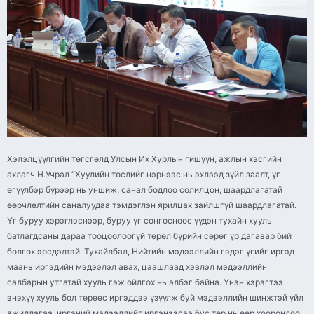
Хэлэлцүүлгийн төгсгөлд Улсын Их Хурлын гишүүн, ажлын хэсгийн
ахлагч Н.Учрал “Хуулийн төслийг нэрнээс нь эхлээд зүйл заалт, үг
өгүүлбэр бүрээр нь уншиж, санал бодлоо солилцон, шаардлагатай
өөрчлөлтийн саналуудаа тэмдэглэн ярилцах зайлшгүй шаардлагатай.
Үг буруу хэрэглэснээр, буруу үг сонгосноос үүдэн тухайн хууль
батлагдсаны дараа тооцоолоогүй төрөл бүрийн сөрөг үр дагавар бий
болгох эрсдэлтэй. Тухайлбал, Нийтийн мэдээллийн гэдэг үгийг иргэд
маань иргэдийн мэдээлэл авах, цаашлаад хэвлэл мэдээллийн
салбарын утгатай хууль гэж ойлгох нь элбэг байна. Үнэн хэрэгтээ
энэхүү хууль бол төрөөс иргэддээ үзүүлж буй мэдээллийн шинжтэй үйл
ажиллагаа, иргэний мэдээллийг иргэнээсээ бус төр нь өөр хоорондоо