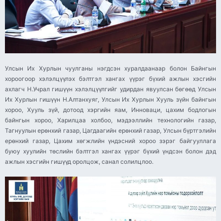
Улсын Их Хурлын чуулганы нэгдсэн хуралдаанаар болон Байнгын
хороогоор хэлэлцүүлэх бэлтгэл хангах үүрэг бүхий ажлын хэсгийн
ахлагч Н.Учрал гишүүн хэлэлцүүлгийг удирдан явуулсан бөгөөд Улсын
Их Хурлын гишүүн Н.Алтанхуяг, Улсын Их Хурлын Хууль зүйн байнгын
хороо, Хууль зүй, дотоод хэргийн яам, Инноваци, цахим бодлогын
байнгын хороо, Харилцаа холбоо, мэдээллийн технологийн газар,
Тагнуулын ерөнхий газар, Цагдаагийн ерөнхий газар, Улсын бүртгэлийн
ерөнхий газар, Цахим хөгжлийн үндэсний хороо зэрэг байгууллага
буюу хуулийн төслийн бэлтгэл хангах үүрэг бүхий үндсэн болон дэд
ажлын хэсгийн гишүүд оролцож, санал солилцлоо.