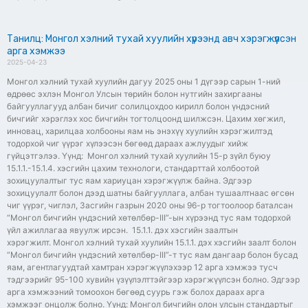
Танилц: Монгол хэлний тухай хуулийн хүрээнд авч хэрэгжүүлсэн
арга хэмжээ
2025-04-23
Монгол хэлний тухай хуулийн дагуу 2025 оны 1 дүгээр сарын 1-ний
өдрөөс эхлэн Монгол Улсын төрийн болон нутгийн захиргааны
байгууллагууд албан бичиг солилцохдоо кирилл болон үндэсний
бичгийг хэрэглэх хос бичгийн тогтолцоонд шилжсэн. Цахим хөгжил,
инновац, харилцаа холбооны яам нь энэхүү хуулийн хэрэгжилтэд
тодорхой чиг үүрэг хүлээсэн бөгөөд дараах ажлуудыг хийж
гүйцэтгэлээ. Үүнд: Монгол хэлний тухай хуулийн 15-р зүйл буюу
15.1.1.-15.1.4. хэсгийн цахим технологи, стандарттай холбоотой
зохицуулалтыг тус яам хариуцан хэрэгжүүлж байна. Эдгээр
зохицуулалт болон дээд шатны байгууллага, албан тушаалтнаас өгсөн
чиг үүрэг, чиглэл, Засгийн газрын 2020 оны 96-р тогтоолоор баталсан
“Монгол бичгийн үндэсний хөтөлбөр-III”-ын хүрээнд тус яам тодорхой
үйл ажиллагаа явуулж ирсэн. 15.1.1. дэх хэсгийн заалтын
хэрэгжилт. Монгол хэлний тухай хуулийн 15.1.1. дэх хэсгийн заалт болон
“Монгол бичгийн үндэсний хөтөлбөр-III”-т тус яам дангаар болон бусад
яам, агентлагуудтай хамтран хэрэгжүүлэхээр 12 арга хэмжээ тусч
тэдгээрийг 95-100 хувийн үзүүлэлттэйгээр хэрэгжүүлсэн болно. Эдгээр
арга хэмжээний томоохон бөгөөд суурь гэж болох дараах арга
хэмжээг онцолж болно. Үүнд: Монгол бичгийн олон улсын стандартыг