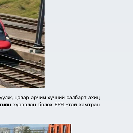
шүүлж, цэвэр эрчим хүчний салбарт ахиц
гийн хүрээлэн болох EPFL-тэй хамтран