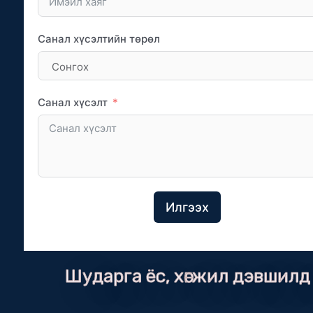
Санал хүсэлтийн төрөл
Санал хүсэлт
Илгээх
Шударга ёс, хөгжил дэвшилд