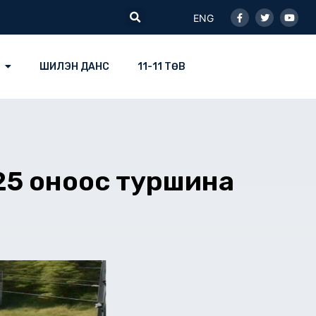
Facebook-
Twitter
Youtu
Search
f
ENG
ШИЛЭН ДАНС
11-11 ТӨВ
025 оноос туршина