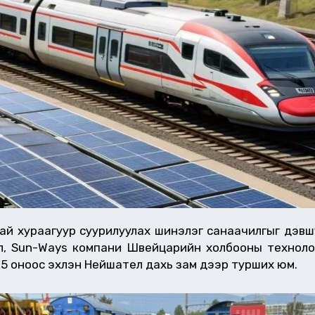
ы зай хураагуур суурилуулах шинэлэг санаачилгыг дэв
л, Sun-Ways компани Швейцарийн холбооны техноло
5 оноос эхлэн Нейшател дахь зам дээр турших юм.