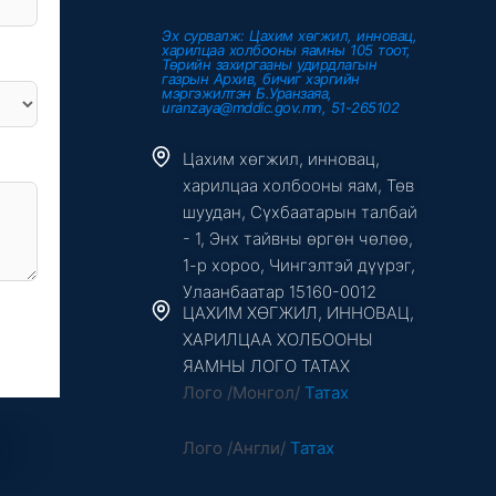
Эх сурвалж: Цахим хөгжил, инновац,
харилцаа холбооны яамны 105 тоот,
Төрийн захиргааны удирдлагын
газрын Архив, бичиг хэргийн
мэргэжилтэн Б.Уранзаяа,
uranzaya@mddic.gov.mn, 51-265102
Цахим хөгжил, инновац,
харилцаа холбооны яам, Төв
шуудан, Сүхбаатарын талбай
- 1, Энх тайвны өргөн чөлөө,
1-р хороо, Чингэлтэй дүүрэг,
Улаанбаатар 15160-0012
ЦАХИМ ХӨГЖИЛ, ИННОВАЦ,
ХАРИЛЦАА ХОЛБООНЫ
ЯАМНЫ ЛОГО ТАТАХ
Лого /Монгол/
Татах
Лого /Англи/
Татах