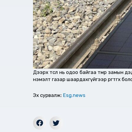
Дээрх төсөл нь одоо байгаа төмөр замын
нэмэлт газар шаардахгүйгээр өргөтгөх б
Эх сурвалж:
Esg.news