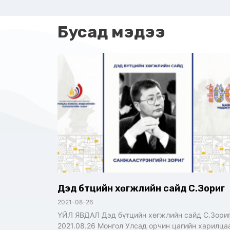
Бусад мэдээ
Дэд бүтцийн хөгжлийн сайд С.Зориг
2021-08-26
ҮЙЛ ЯВДАЛ Дэд бүтцийн хөгжлийн сайд С.Зори
2021.08.26 Монгол Улсад орчин цагийн харилца