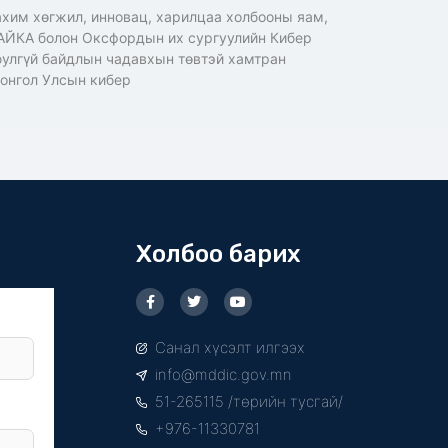
хим хөгжил, инновац, харилцаа холбооны яам,
ЙКА болон Оксфордын их сургуулийн Кибер
улгүй байдлын чадавхын төвтэй хамтран
онгол Улсын кибер
Холбоо барих
F
T
Y
a
w
o
c
i
u
e
t
t
Санал хүсэлт илгээх
b
t
u
o
e
b
info@mddic.gov.mn
o
r
e
k
51-265115 /төрийн тусгай/
-
f
+976-11330781