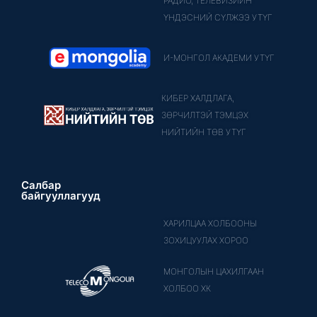
РАДИО, ТЕЛЕВИЗИЙН
ҮНДЭСНИЙ СҮЛЖЭЭ УТҮГ
И-МОНГОЛ АКАДЕМИ УТҮГ
КИБЕР ХАЛДЛАГА,
ЗӨРЧИЛТЭЙ ТЭМЦЭХ
НИЙТИЙН ТӨВ УТҮГ
Салбар
байгууллагууд
ХАРИЛЦАА ХОЛБООНЫ
ЗОХИЦУУЛАХ ХОРОО
МОНГОЛЫН ЦАХИЛГААН
ХОЛБОО ХК