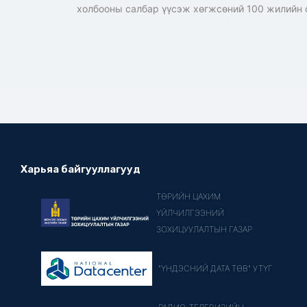
холбооны салбар үүсэж хөгжсөний 100 жилийн 
Харьяа байгууллагууд
ТӨРИЙН ЦАХИМ
ҮЙЛЧИЛГЭЭНИЙ
ЗОХИЦУУЛАЛТЫН ГАЗАР
"ҮНДЭСНИЙ ДАТА ТӨВ" УТҮГ