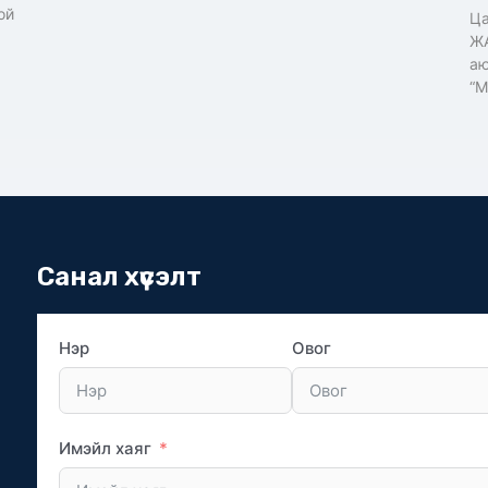
ой
Ца
ЖА
аю
“М
Санал хүсэлт
Нэр
Овог
Имэйл хаяг