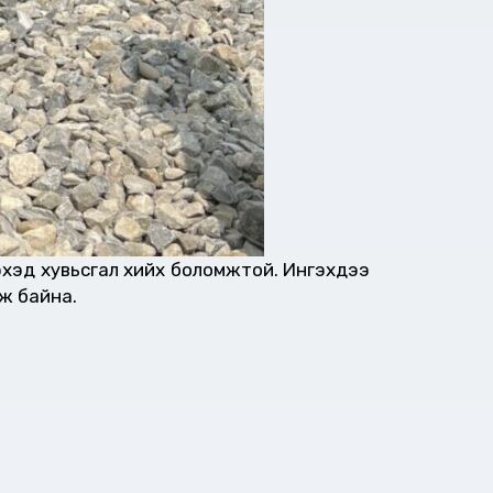
лэхэд хувьсгал хийх боломжтой. Ингэхдээ
ож байна.