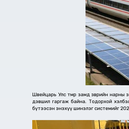
Швейцарь Улс төмөр замд зөөврийн нарн
дэвшил гаргаж байна. Тодорхой хэлбэ
бүтээсэн энэхүү шинэлэг системийг 202