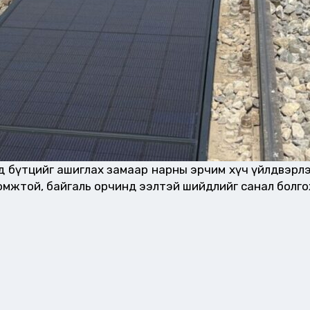
 дэд бүтцийг ашиглах замаар нарны эрчим хүч үйлдвэр
оломжтой, байгаль орчинд ээлтэй шийдлийг санал болг