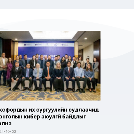
ксфордын их сургуулийн судлаачид
онголын кибер аюулгүй байдлыг
нэлнэ
24-10-02