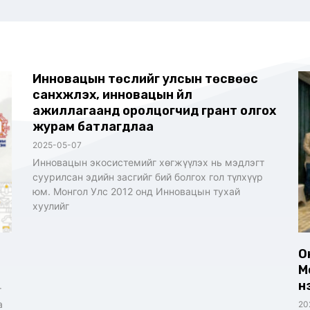
Инновацын төслийг улсын төсвөөс
санхүүжүүлэх, инновацын үйл
ажиллагаанд оролцогчид грант олгох
журам батлагдлаа
2025-05-07
Инновацын экосистемийг хөгжүүлэх нь мэдлэгт
суурилсан эдийн засгийг бий болгох гол түлхүүр
юм. Монгол Улс 2012 онд Инновацын тухай
хуулийг
О
М
ү
г
а
20