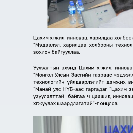
Цахим хөгжил, инновац, харилцаа холбо
“Мэдээлэл, харилцаа холбооны технологи
зохион байгууллаа.
Уулзалтын эхэнд Цахим хөгжил, иннова
“Монгол Улсын Засгийн газраас мэдээл
технологийн үйлдвэрлэлийг дэмжих ви
“Манай улс НҮБ-аас гаргадаг “Цахим з
үзүүлэлттэй байгаа ч цаашид инновацы
хөгжүүлэх шаардлагатай”-г онцлов.