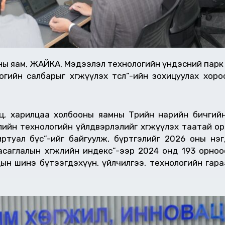
оны яам, ЖАЙКА, Мэдээлэл технологийн үндэсний парк
йн салбарыг хөгжүүлэх төсөл”-ийн зохицуулах хороон
ц, харилцаа холбооны яамны Төрийн нарийн бичгийн
лийн технологийн үйлдвэрлэлийг хөгжүүлэх таатай о
ртуал бүс”-ийг байгуулж, бүртгэлийг 2026 оны нэг
асаглалын хөгжлийн индекс”-ээр 2024 онд 193 орно
н шинэ бүтээгдэхүүн, үйлчилгээ, технологийн гара