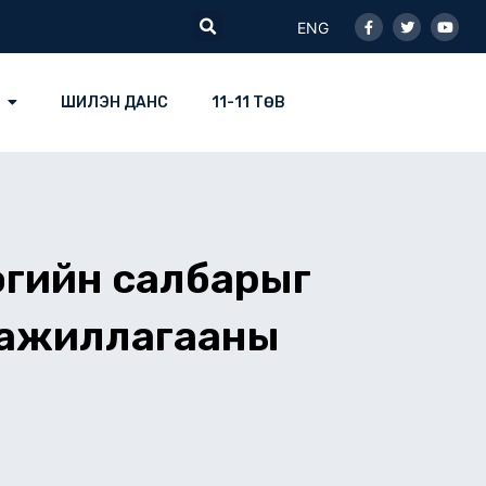
Facebook-
Twitter
Youtu
Search
f
ENG
ШИЛЭН ДАНС
11-11 ТӨВ
огийн салбарыг
н ажиллагааны