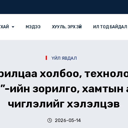
УХАЙ
МЭДЭЭ
ХУУЛЬ, ЭРХ ЗҮЙ
ИЛ ТОД БАЙДАЛ
ҮЙЛ ЯВДАЛ
рилцаа холбоо, технол
сөл”-ийн зорилго, хамты
чиглэлийг хэлэлцэв
2026-05-14