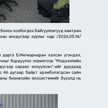
 болон холбогдох байгууллагууд хамтран
ы анхдугаар хурлыг өнөөдөр /2026.05.14/
 дарга Б.Мягмарнаран хэлсэн үгэндээ,
рчныг бүрдүүлэх зорилгоор “Мэдээллийн
дүгээр сараас эхлүүлсэн”-ийг дурдаад
ос 46 дугаар байрт эрэмбэлэгдсэн сайн
аны бизнесийн экосистемийг бүхэлд нь