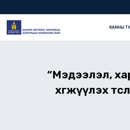
Skip
to
content
ЯАМНЫ Т
“Мэдээлэл, ха
хөгжүүлэх тө