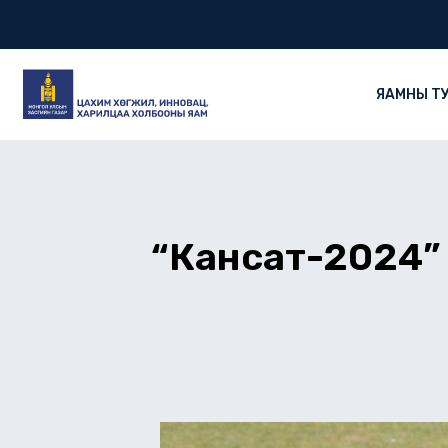
Skip
to
content
ЯАМНЫ Т
“Кансат-2024” 