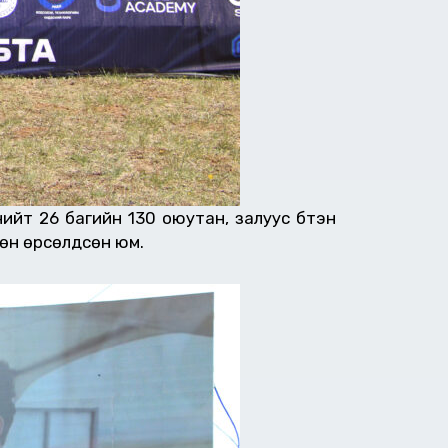
йт 26 багийн 130 оюутан, залуус бүтэн
өн өрсөлдсөн юм.