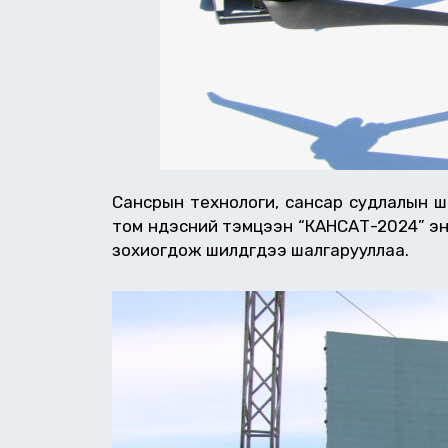
Сансрын технологи, сансар судлалын ш
том үндэсний тэмцээн “КАНСАТ-2024” энэ
зохиогдож шилдгүүдээ шалгарууллаа.