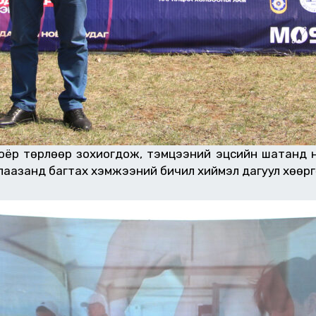
ёр төрлөөр зохиогдож, тэмцээний эцсийн шатанд ни
лаазанд багтах хэмжээний бичил хиймэл дагуул хөөрг