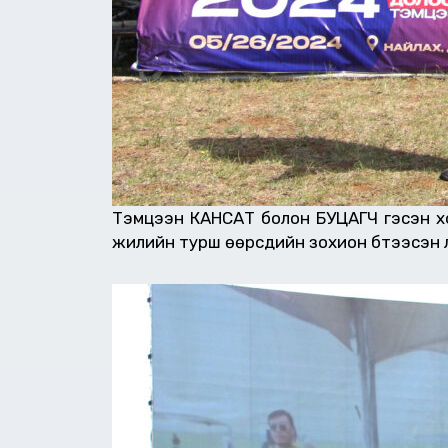
Тэмцээн КАНСАТ болон БУЦАГЧ гэсэн хо
жилийн турш өөрсдийн зохион бүтээсэн 