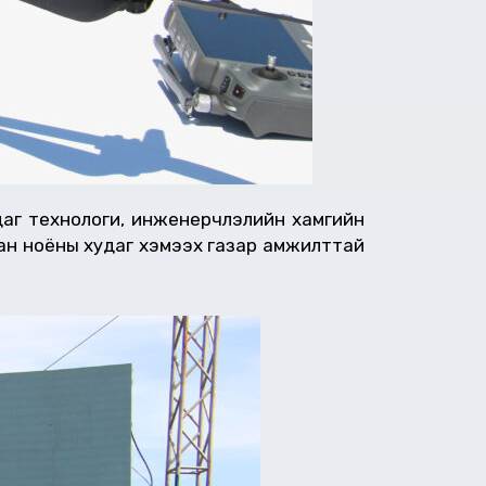
даг технологи, инженерчлэлийн хамгийн
рхан ноёны худаг хэмээх газар амжилттай