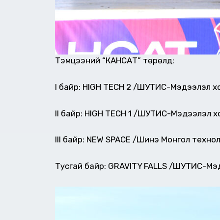
Тэмцээний “КАНСАТ” төрөлд:
I байр: HIGH TECH 2 /ШУТИС-Мэдээлэл х
II байр: HIGH TECH 1 /ШУТИС-Мэдээлэл х
III байр: NEW SPACE /Шинэ Монгол техно
Тусгай байр: GRAVITY FALLS /ШУТИС-Мэд