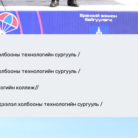
олбооны технологийн сургууль /
олбооны технологийн сургууль /
логийн коллеж//
ээлэл холбооны технологийн сургууль /