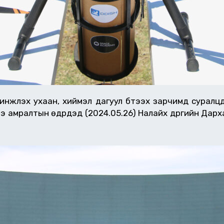
инжлэх ухаан, хиймэл дагуул бүтээх зарчимд суралц
 амралтын өдрүүдэд (2024.05.26) Налайх дүүргийн Да