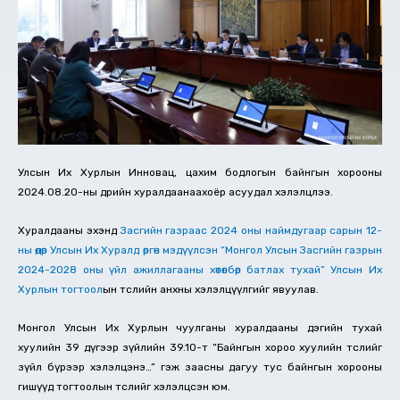
Улсын Их Хурлын Инновац, цахим бодлогын байнгын хорооны
2024.08.20-ны өдрийн хуралдаанаахоёр асуудал хэлэлцлээ.
Хуралдааны эхэнд
Засгийн газраас 2024 оны наймдугаар сарын 12-
ны өдөр Улсын Их Хуралд өргөн мэдүүлсэн “Монгол Улсын Засгийн газрын
2024-2028 оны үйл ажиллагааны хөтөлбөр батлах тухай” Улсын Их
Хурлын тогтоол
ын төслийн анхны хэлэлцүүлгийг явуулав.
Монгол Улсын Их Хурлын чуулганы хуралдааны дэгийн тухай
хуулийн 39 дүгээр зүйлийн 39.10-т “Байнгын хороо хуулийн төслийг
зүйл бүрээр хэлэлцэнэ…” гэж заасны дагуу тус байнгын хорооны
гишүүд тогтоолын төслийг хэлэлцсэн юм.