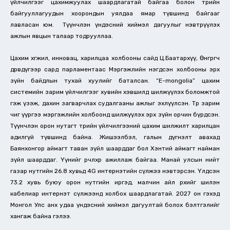
үйлчилгээг цахимжуулах шаардлагатай байгаа болон төрийн
байгууллагуудын хоорондын уялдаа ямар түвшинд байгааг
лавласан юм. Түүнчлэн үндэсний хиймэл дагуулыг нэвтрүүлэх
ажлын явцын талаар тодрууллаа.
Цахим хөгжил, инновац, харилцаа холбооны сайд Ц.Баатархүү, Өнгөрөгч
дөрөвдүгээр сард парламентаас Мэргэжлийн нэгдсэн холбооны эрх
зүйн байдлын тухай хуулийг баталсан. “E-mongolia” цахим
системийн зарим үйлчилгээг хувийн хэвшилд шилжүүлэх боломжтой
гэж үзэж, дахин загварчлах судалгааны ажлыг эхлүүлсэн. Төр зарим
чиг үүргээ мэргэжлийн холбоонд шилжүүлэх эрх зүйн орчин бүрдсэн.
Түүнчлэн орон нутагт төрийн үйлчилгээний цахим шилжилт харилцан
адилгүй түвшинд байна. Жишээлбэл, галын дүгнэлт авахад
Баянхонгор аймагт таван зүйл шаарддаг бол Хэнтий аймагт найман
зүйл шаарддаг. Үүнийг өөрчлөхөөр ажиллаж байгаа. Манай улсын нийт
газар нутгийн 26.8 хувьд 4G интернэтийн сүлжээ нэвтэрсэн. Үлдсэн
73.2 хувь буюу орон нутгийн иргэд, малчин айл өрхийг шилэн
кабелиар интернэт сүлжээнд холбох шаардлагатай. 2027 он гэхэд
Монгол Улс анх удаа үндэсний хиймэл дагуултай болох бэлтгэлийг
хангаж байна гэлээ.