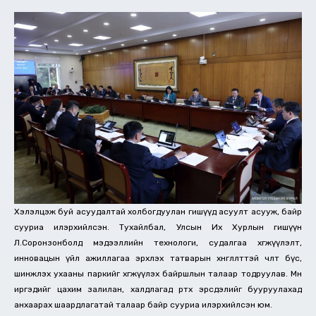
Хэлэлцэж буй асуудалтай холбогдуулан гишүүд асуулт асууж, байр
сууриа илэрхийлсэн. Тухайлбал, Улсын Их Хурлын гишүүн
Л.Соронзонболд мэдээллийн технологи, судалгаа хөгжүүлэлт,
инновацын үйл ажиллагаа эрхлэх татварын хөнгөлөлттэй чөлөөт бүс,
шинжлэх ухааны паркийг хөгжүүлэх байршлын талаар тодруулав. Мөн
иргэдийг цахим залилан, халдлагад өртөх эрсдэлийг бууруулахад
анхаарах шаардлагатай талаар байр сууриа илэрхийлсэн юм.