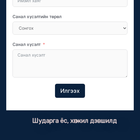
Санал хүсэлтийн төрөл
Санал хүсэлт
Илгээх
Шударга ёс, хөгжил дэвшилд