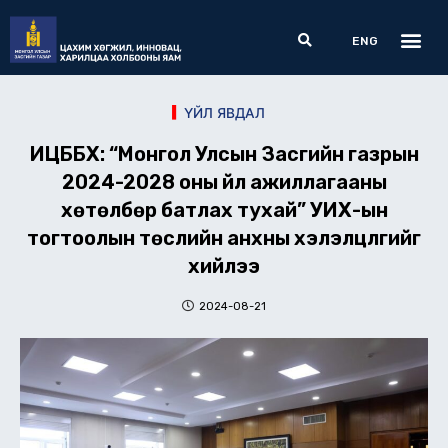
Skip
Me
Search
to
ENG
content
ҮЙЛ ЯВДАЛ
ИЦББХ: “Монгол Улсын Засгийн газрын
2024-2028 оны үйл ажиллагааны
хөтөлбөр батлах тухай” УИХ-ын
тогтоолын төслийн анхны хэлэлцүүлгийг
хийлээ
2024-08-21