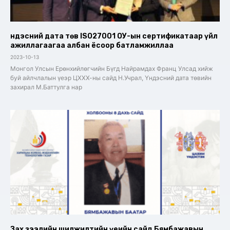
Үндэсний дата төв ISO27001 ОУ-ын сертификатаар үйл
ажиллагаагаа албан ёсоор батламжиллаа
2023-10-13
Монгол Улсын Ерөнхийлөгчийн Бүгд Найрамдах Франц Улсад хийж
буй айлчлалын үеэр ЦХХХ-ны сайд Н.Учрал, Үндэсний дата төвийн
захирал М.Баттулга нар
Зах зээлийн шилжилтийн үеийн сайд Бямбажавын