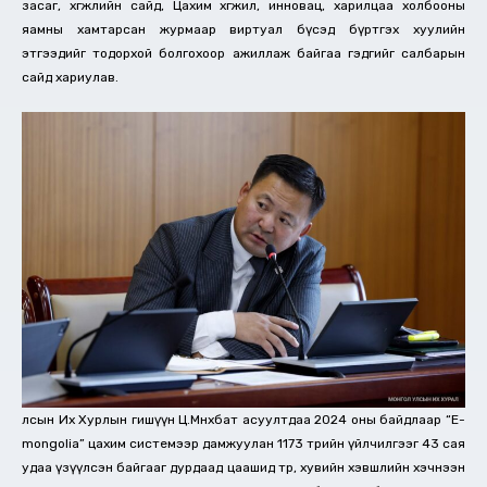
засаг, хөгжлийн сайд, Цахим хөгжил, инновац, харилцаа холбооны
яамны хамтарсан журмаар виртуал бүсэд бүртгэх хуулийн
этгээдийг тодорхой болгохоор ажиллаж байгаа гэдгийг салбарын
сайд хариулав.
лсын Их Хурлын гишүүн Ц.Мөнхбат асуултдаа 2024 оны байдлаар “E-
mongolia” цахим системээр дамжуулан 1173 төрийн үйлчилгээг 43 сая
удаа үзүүлсэн байгааг дурдаад цаашид төр, хувийн хэвшлийн хэчнээн