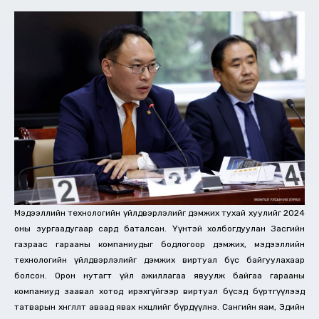
Мэдээллийн технологийн үйлдвэрлэлийг дэмжих тухай хуулийг 2024
оны зургаадугаар сард баталсан. Үүнтэй холбогдуулан Засгийн
газраас гарааны компаниудыг бодлогоор дэмжих, мэдээллийн
технологийн үйлдвэрлэлийг дэмжих виртуал бүс байгуулахаар
болсон. Орон нутагт үйл ажиллагаа явуулж байгаа гарааны
компаниуд заавал хотод ирэхгүйгээр виртуал бүсэд бүртгүүлээд
татварын хөнгөлөлтөө аваад явах нөхцөлийг бүрдүүлнэ. Сангийн яам, Эдийн