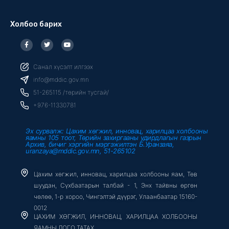
Холбоо барих
F
T
Y
a
w
o
c
i
u
e
t
t
b
t
u
Санал хүсэлт илгээх
o
e
b
o
r
e
info@mddic.gov.mn
k
-
51-265115 /төрийн тусгай/
f
+976-11330781
Эх сурвалж: Цахим хөгжил, инновац, харилцаа холбооны
яамны 105 тоот, Төрийн захиргааны удирдлагын газрын
Архив, бичиг хэргийн мэргэжилтэн Б.Уранзаяа,
uranzaya@mddic.gov.mn, 51-265102
Цахим хөгжил, инновац, харилцаа холбооны яам, Төв
шуудан, Сүхбаатарын талбай - 1, Энх тайвны өргөн
чөлөө, 1-р хороо, Чингэлтэй дүүрэг, Улаанбаатар 15160-
0012
ЦАХИМ ХӨГЖИЛ, ИННОВАЦ, ХАРИЛЦАА ХОЛБООНЫ
ЯАМНЫ ЛОГО ТАТАХ