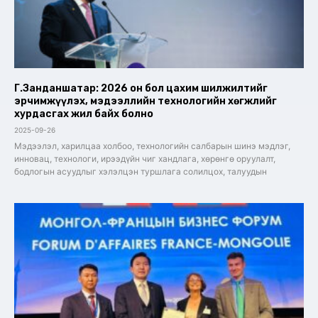
Г.Занданшатар: 2026 он бол цахим шилжилтийг
эрчимжүүлэх, мэдээллийн технологийн хөгжлийг
хурдасгах жил байх болно
2025-09-26
Мэдээлэл, харилцаа холбоо, технологийн салбарын шинэ мэдлэг,
инновац, технологи, ирээдүйн чиг хандлага, хөрөнгө оруулалт,
бодлогын асуудлыг хэлэлцэн туршлага солилцох, талуудын