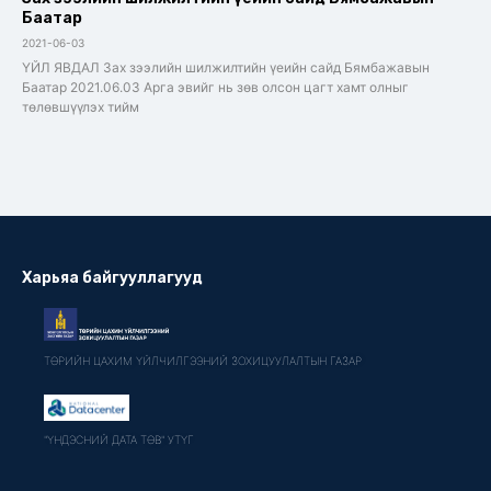
Баатар
2021-06-03
ҮЙЛ ЯВДАЛ Зах зээлийн шилжилтийн үеийн сайд Бямбажавын
Баатар 2021.06.03 Арга эвийг нь зөв олсон цагт хамт олныг
төлөвшүүлэх тийм
Харьяа байгууллагууд
ТӨРИЙН ЦАХИМ ҮЙЛЧИЛГЭЭНИЙ ЗОХИЦУУЛАЛТЫН ГАЗАР
"ҮНДЭСНИЙ ДАТА ТӨВ" УТҮГ