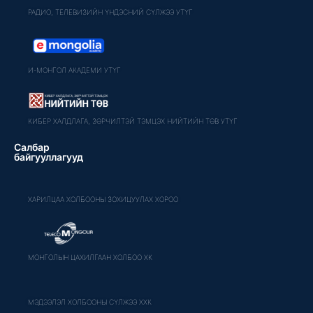
РАДИО, ТЕЛЕВИЗИЙН ҮНДЭСНИЙ СҮЛЖЭЭ УТҮГ
И-МОНГОЛ АКАДЕМИ УТҮГ
КИБЕР ХАЛДЛАГА, ЗӨРЧИЛТЭЙ ТЭМЦЭХ НИЙТИЙН ТӨВ УТҮГ
Салбар
байгууллагууд
ХАРИЛЦАА ХОЛБООНЫ ЗОХИЦУУЛАХ ХОРОО
МОНГОЛЫН ЦАХИЛГААН ХОЛБОО ХК
МЭДЭЭЛЭЛ ХОЛБООНЫ СҮЛЖЭЭ ХХК