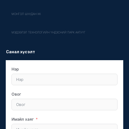
МОНГОЛ ШУУДАН ХК
МЭДЭЭЛЭЛ ТЕХНОЛОГИЙН ҮНДЭСНИЙ ПАРК ААТУҮГ
Санал хүсэлт
Нэр
Овог
Имэйл хаяг