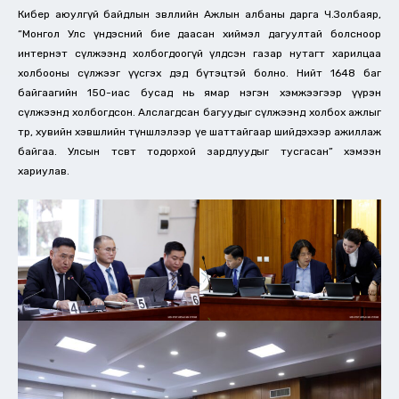
Кибер аюулгүй байдлын зөвлөлийн Ажлын албаны дарга Ч.Золбаяр,
“Монгол Улс үндэсний бие даасан хиймэл дагуултай болсноор
интернэт сүлжээнд холбогдоогүй үлдсэн газар нутагт харилцаа
холбооны сүлжээг үүсгэх дэд бүтэцтэй болно. Нийт 1648 баг
байгаагийн 150-иас бусад нь ямар нэгэн хэмжээгээр үүрэн
сүлжээнд холбогдсон. Алслагдсан багуудыг сүлжээнд холбох ажлыг
төр, хувийн хэвшлийн түншлэлээр үе шаттайгаар шийдэхээр ажиллаж
байгаа. Улсын төсөвт тодорхой зардлуудыг тусгасан” хэмээн
хариулав.