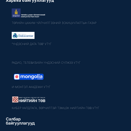
Харьяа байгууллагууд
ТӨРИЙН ЦАХИМ ҮЙЛЧИЛГЭЭНИЙ ЗОХИЦУУЛАЛТЫН ГАЗАР
"ҮНДЭСНИЙ ДАТА ТӨВ" УТҮГ
РАДИО, ТЕЛЕВИЗИЙН ҮНДЭСНИЙ СҮЛЖЭЭ УТҮГ
И-МОНГОЛ АКАДЕМИ УТҮГ
КИБЕР ХАЛДЛАГА, ЗӨРЧИЛТЭЙ ТЭМЦЭХ НИЙТИЙН ТӨВ УТҮГ
Салбар
байгууллагууд