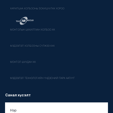
ХАРИЛЦАА ХОЛБООНЫ ЗОХИЦУУЛАХ ХОРОО
МОНГОЛЫН ЦАХИЛГААН ХОЛБОО ХК
МЭДЭЭЛЭЛ ХОЛБООНЫ СҮЛЖЭЭ ХХК
МОНГОЛ ШУУДАН ХК
МЭДЭЭЛЭЛ ТЕХНОЛОГИЙН ҮНДЭСНИЙ ПАРК ААТУҮГ
Санал хүсэлт
Нэр