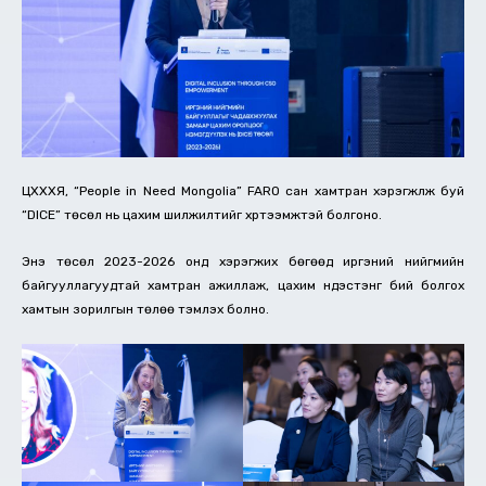
ЦХХХЯ, “People in Need Mongolia” FARO сан хамтран хэрэгжүүлж буй
“DICE” төсөл нь цахим шилжилтийг хүртээмжтэй болгоно.
Энэ төсөл 2023-2026 онд хэрэгжих бөгөөд иргэний нийгмийн
байгууллагуудтай хамтран ажиллаж, цахим үндэстэнг бий болгох
хамтын зорилгын төлөө тэмүүлэх болно.