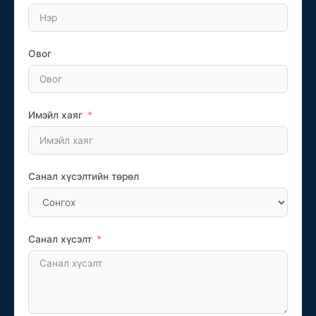
Овог
Имэйл хаяг
Санал хүсэлтийн төрөл
Санал хүсэлт