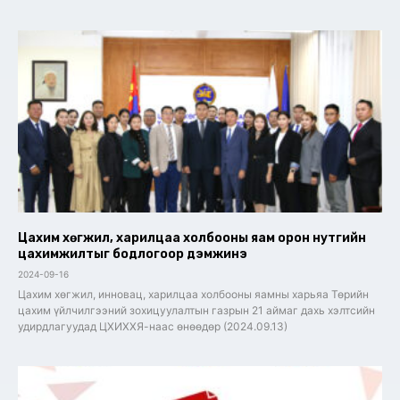
Цахим хөгжил, харилцаа холбооны яам орон нутгийн
цахимжилтыг бодлогоор дэмжинэ
2024-09-16
Цахим хөгжил, инновац, харилцаа холбооны яамны харьяа Төрийн
цахим үйлчилгээний зохицуулалтын газрын 21 аймаг дахь хэлтсийн
удирдлагуудад ЦХИХХЯ-наас өнөөдөр (2024.09.13)