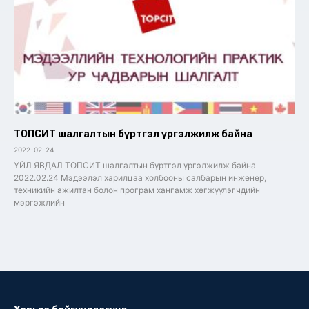
ТОПСИТ шалгалтын бүртгэл үргэлжилж байна
2022-02-24
ҮЙЛ ЯВДАЛ ТОПСИТ шалгалтын бүртгэл үргэлжилж байна
2022.02.24 Мэдээлэл харилцаа холбооны салбарын инженер,
техникийн ажилтан болон програм хангамж хөгжүүлэгчдийн
мэргэжлийн