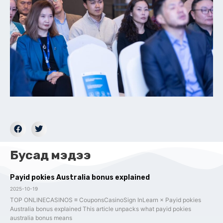
Бусад мэдээ
Payid pokies Australia bonus explained
2025-10-19
TOP ONLINECASINOS ≡ CouponsCasinoSign InLearn × Payid pokies
Australia bonus explained This article unpacks what payid pokies
australia bonus means