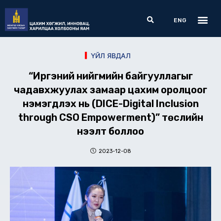
Skip
Me
Search
to
ENG
content
ҮЙЛ ЯВДАЛ
“Иргэний нийгмийн байгууллагыг
чадавхжуулах замаар цахим оролцоог
нэмэгдүүлэх нь (DICE-Digital Inclusion
through CSO Empowerment)” төслийн
нээлт боллоо
2023-12-08