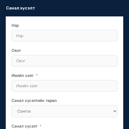
Санал хүсэлт
Нэр
Овог
Имэйл хаяг
Санал хүсэлтийн төрөл
Санал хүсэлт