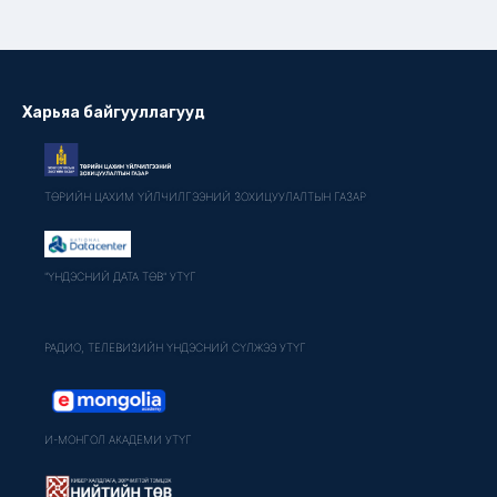
Харьяа байгууллагууд
ТӨРИЙН ЦАХИМ ҮЙЛЧИЛГЭЭНИЙ ЗОХИЦУУЛАЛТЫН ГАЗАР
"ҮНДЭСНИЙ ДАТА ТӨВ" УТҮГ
РАДИО, ТЕЛЕВИЗИЙН ҮНДЭСНИЙ СҮЛЖЭЭ УТҮГ
И-МОНГОЛ АКАДЕМИ УТҮГ