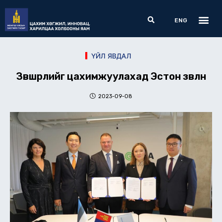
Skip
Me
Search
to
ENG
content
ҮЙЛ ЯВДАЛ
Зөвшөөрлийг цахимжуулахад Эстон зөвлөнө
2023-09-08