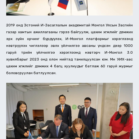
2019 онд Эстоний И-Засаглалын академитай Монгол Улсын Засгийн
газар хамтын ажиллагааны гэрээ байгуулж, цахим хөгжлийг дэмжих
эрх зүйн орчинг бүрдүүлэх, И-Монгол платформыг хэрэглээнд
нэвтрүүлэх чиглэлээр зөвлөх үйлчилгээ авсаны үндсэн дээр 1000
гаруй төрийн үйлчилгээ хэрэглээнд нэвтэрч И-Монгол 3.0
хувилбарыг 2023 онд олон нийтэд танилцуулсан юм. Мөн УИХ-аас
цахим хөгжлийг дэмжих 4 багц хуулиудыг батлаж 60 гаруй журмыг
боловсруулан батлуулсан.