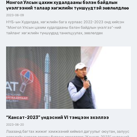
Монгол Улсын цахим худалдааны бэлэн байдлын
үнэлгээний талаар хөгжлийн түншүүдтэй зөвлөлдлөө
2023-06-09
НҮБ-ын Худалдаа, хөгжлийн бага хурлаас 2022-2023 онд хийсэн
“Монгол Улсын цахим худалдааны бэлэн байдлын үнэлгээ”-ний
тайланг хөгжлийн түншүүдэд танилцуулах, зөвлөлдөх
“Кансат-2023” үндэсний VI тэмцээн эхэллээ
2023-06-20
Лаазанд багтах жижиг хэмжээний хиймэл дагуулыг оюутан, залуус
өөрсдийн гараар зохион бүтээж өрсөлддөг “Кансат-2023” үндэсний