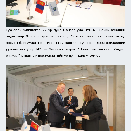
Тус зөвлөх үйлчилгээний үр дүнд Монгол улс НҮБ-ын цахим хөгжлийн
индексээр 18 байр урагшилсан бөгөөд Эстоний нийслэл Талин хотод
зохион байгуулагдсан “Нээлттэй засгийн түншлэл” дээд хэмжээний
уулзалтын үеэр МУ-ын Засгийн газрыг “Нээлттэй засгийн хүндэт
өргөмжлөл”-өөр шагнаж цахимжилтийн үр дүнг өндрөөр үнэлжээ.