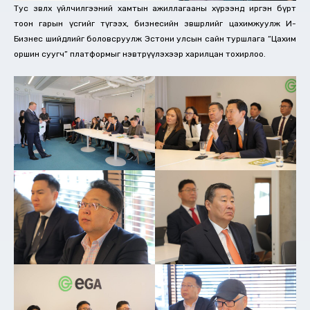
Тус зөвлөх үйлчилгээний хамтын ажиллагааны хүрээнд иргэн бүрт
тоон гарын үсгийг түгээх, бизнесийн зөвшөөрлийг цахимжуулж И-
Бизнес шийдлийг боловсруулж Эстони улсын сайн туршлага “Цахим
оршин суугч” платформыг нэвтрүүлэхээр харилцан тохирлоо.