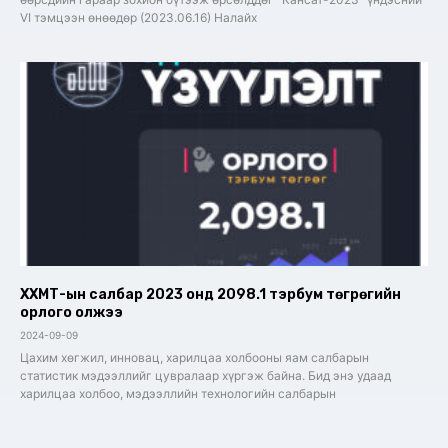
VI тэмцээн өнөөдөр (2023.06.16) Налайх
ХХМТ-ын салбар 2023 онд 2098.1 тэрбум төгрөгийн
орлого олжээ
2024-09-09
Цахим хөгжил, инновац, харилцаа холбооны яам салбарын
статистик мэдээллийг цувралаар хүргэж байна. Бид энэ удаад
харилцаа холбоо, мэдээллийн технологийн салбарын