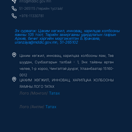
o
r
e
info@mddic.gov.mn
k
-
51-265115 /төрийн тусгай/
f
+976-11330781
Эх сурвалж: Цахим хөгжил, инновац, харилцаа холбооны
яамны 105 тоот, Төрийн захиргааны удирдлагын газрын
Архив, бичиг хэргийн мэргэжилтэн Б.Уранзаяа,
uranzaya@mddic.gov.mn, 51-265102
Цахим хөгжил, инновац, харилцаа холбооны яам, Төв
шуудан, Сүхбаатарын талбай - 1, Энх тайвны өргөн
чөлөө, 1-р хороо, Чингэлтэй дүүрэг, Улаанбаатар 15160-
0012
ЦАХИМ ХӨГЖИЛ, ИННОВАЦ, ХАРИЛЦАА ХОЛБООНЫ
ЯАМНЫ ЛОГО ТАТАХ
Лого /Монгол/
Татах
Лого /Англи/
Татах