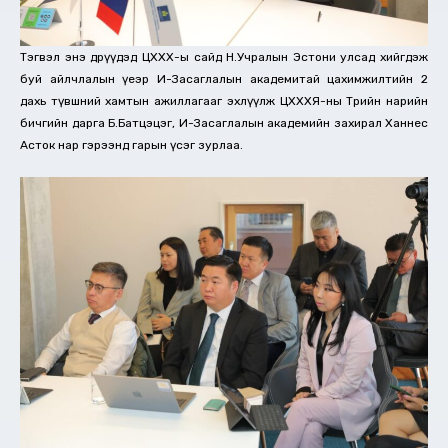
Тэгвэл энэ өдрүүдэд ЦХХХ-ы сайд Н.Учралын Эстони улсад хийгдэж
буй айлчлалын үеэр И-Засаглалын академитай цахимжилтийн 2
дахь түвшний хамтын ажиллагааг эхлүүлж ЦХХХЯ-ны Төрийн нарийн
бичгийн дарга Б.Батцэцэг, И-Засаглалын академийн захирал Ханнес
Асток нар гэрээнд гарын үсэг зурлаа.