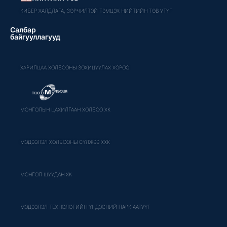
КИБЕР ХАЛДЛАГА, ЗӨРЧИЛТЭЙ ТЭМЦЭХ НИЙТИЙН ТӨВ УТҮГ
Салбар
байгууллагууд
ХАРИЛЦАА ХОЛБООНЫ ЗОХИЦУУЛАХ ХОРОО
МОНГОЛЫН ЦАХИЛГААН ХОЛБОО ХК
МЭДЭЭЛЭЛ ХОЛБООНЫ СҮЛЖЭЭ ХХК
МОНГОЛ ШУУДАН ХК
МЭДЭЭЛЭЛ ТЕХНОЛОГИЙН ҮНДЭСНИЙ ПАРК ААТУҮГ