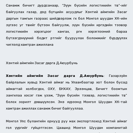
Санамж бичигт дурдсанаар, “Зүүн бүсийн логистикийн төв”-ийг
байгуулах газар, дэд бүтцийн асуудлыг Хэнтий аймгийн Засаг
даргын тамгын газраас шийдвэрлэж өгөх бол Монгол шуудан ХК-ийн
зүгээс уг төвийг бүтээн байгуулж, зүүн бүсийн иргэдийн тээвэр
логистикийн хэрэгцээг хангах, өргөн хэрэглээний бараа
бүтээгдэхүүний бодит өртгийг бууруулах боломжийг бүрдүүлэх
чиглэлд хамтран ажиллана
Хэнтий аймгийн Засаг дарга Д.Аюурбунь
Хэнтийн аймгийн Засаг дарга Д.Аюурбунь
: Газарзүйн
байрлалын хувьд Хэнтий аймаг нь Улаанбаатар хот болон бусад
аймагтай холбогдох, ОХУ, БНХАУ, Эрээнцав, Бичигт боомтын
зангилаа хэсэг гэж үзэж, “Зүүн бүсийн тээвэр, логистикийн төв”
болох зорилт дэвшүүлсэн. Энэ хүрээнд Монгол Шуудан ХК-тай
хамтран ажиллах санамж бичиг байгууллаа.
Монгол Улс булангийн орнууд руу мах экспортлоход Хэнтий аймаг
гол үүргийг гүйцэтгэсэн. Цаашид Монгол Шуудан компанитай