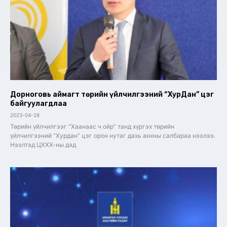
Дорноговь аймагт төрийн үйлчилгээний “ХурДан” цэг
байгуулагдлаа
2023-04-28
Төрийн үйлчилгээг “Хаанаас ч ойр” танд хүргэх төрийн
үйлчилгээний “Хурдан” цэг орон нутаг дахь анхны салбараа нээлээ.
Нээлтэд ЦХХХ-ны дэд