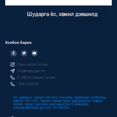
Шударга ёс, хөгжил дэвшилд
Холбоо барих
F
T
Y
a
w
o
c
i
u
e
t
t
b
t
u
Санал хүсэлт илгээх
o
e
b
o
r
e
info@mddic.gov.mn
k
-
51-265115 /төрийн тусгай/
f
+976-11330781
Эх сурвалж: Цахим хөгжил, инновац, харилцаа холбооны
яамны 105 тоот, Төрийн захиргааны удирдлагын газрын
Архив, бичиг хэргийн мэргэжилтэн Б.Уранзаяа,
uranzaya@mddic.gov.mn, 51-265102