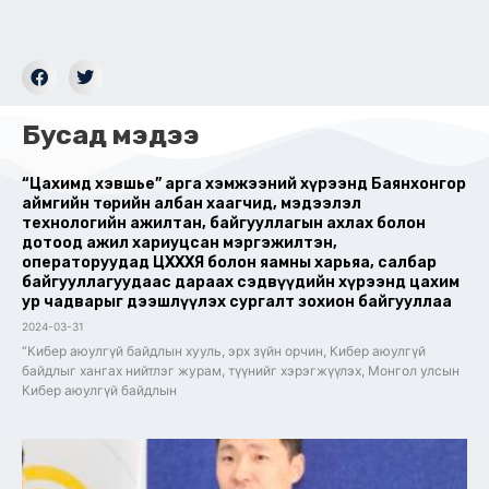
Бусад мэдээ
“Цахимд хэвшье” арга хэмжээний хүрээнд Баянхонгор
аймгийн төрийн албан хаагчид, мэдээлэл
технологийн ажилтан, байгууллагын ахлах болон
дотоод ажил хариуцсан мэргэжилтэн,
операторуудад ЦХХХЯ болон яамны харьяа, салбар
байгууллагуудаас дараах сэдвүүдийн хүрээнд цахим
ур чадварыг дээшлүүлэх сургалт зохион байгууллаа
2024-03-31
“Кибер аюулгүй байдлын хууль, эрх зүйн орчин, Кибер аюулгүй
байдлыг хангах нийтлэг журам, түүнийг хэрэгжүүлэх, Монгол улсын
Кибер аюулгүй байдлын