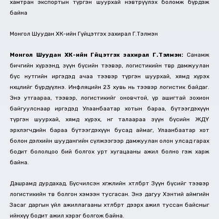
хамтран экспортын түргэн шуурхай нэвтрүүлэх боломж бүрдэж
байна
Монгол Шуудан ХК-ийн Гүйцэтгэх захирал Г.Тэлмэн
Монгол Шуудан ХК-ийн Гүйцэтгэх захирал Г.Тэлмэн:
Санамж
бичгийн хүрээнд, зүүн бүсийн тээвэр, логистикийн төвөөр дамжуулан
бүс нутгийн иргэдэд ачаа тээвэр түргэн шуурхай, хямд хүрэх
нөхцлийг бүрдүүлнэ. Инфляцийн 23 хувь нь тээвэр логистик байдаг.
Энэ утгаараа, тээвэр, логистикийг оновчтой, үр ашигтай зохион
байгуулснаар иргэдэд Улаанбаатар хотын бараа, бүтээгдэхүүн
түргэн шуурхай, хямд хүрэх, нөгөө талаараа зүүн бүсийн ЖДҮ
эрхлэгчдийн бараа бүтээгдэхүүн бусад аймаг, Улаанбаатар хот
болон дэлхийн шуудангийн сүлжээгээр дамжуулан олон улсад гарах
бодит бололцоо бий болгох урт хугацааны ажил болно гэж харж
байна.
Дашрамд дурдахад, Бүсчилсэн хөгжлийн хөтөлбөрт Зүүн бүсийг тээвэр
логистикийн төв болгон хэмээн тусгасан. Энэ дагуу Хэнтий аймгийн
Засаг даргын үйл ажиллагааны хөтөлбөрт дээрх ажил туссан байсныг
ийнхүү бодит ажил хэрэг болгож байна.