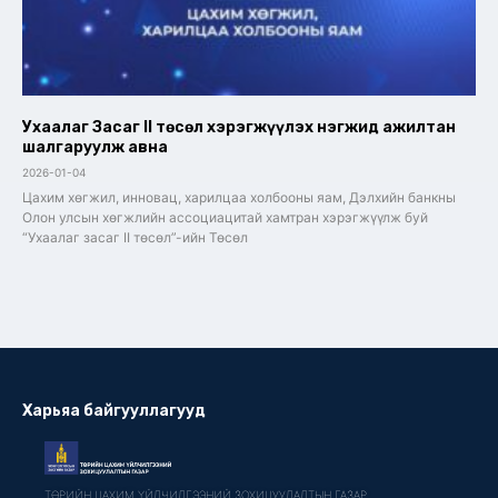
Ухаалаг Засаг II төсөл хэрэгжүүлэх нэгжид ажилтан
шалгаруулж авна
2026-01-04
Цахим хөгжил, инновац, харилцаа холбооны яам, Дэлхийн банкны
Олон улсын хөгжлийн ассоциацитай хамтран хэрэгжүүлж буй
“Ухаалаг засаг II төсөл”-ийн Төсөл
Харьяа байгууллагууд
ТӨРИЙН ЦАХИМ ҮЙЛЧИЛГЭЭНИЙ ЗОХИЦУУЛАЛТЫН ГАЗАР