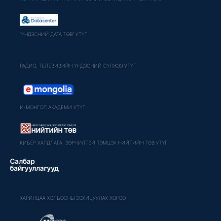
"ҮНДЭСНИЙ ДАТА ТӨВ" УТҮГ
РАДИО, ТЕЛЕВИЗИЙН ҮНДЭСНИЙ СҮЛЖЭЭ УТҮГ
И-МОНГОЛ АКАДЕМИ УТҮГ
КИБЕР ХАЛДЛАГА, ЗӨРЧИЛТЭЙ ТЭМЦЭХ НИЙТИЙН ТӨВ УТҮГ
Салбар
байгууллагууд
ХАРИЛЦАА ХОЛБООНЫ ЗОХИЦУУЛАХ ХОРОО