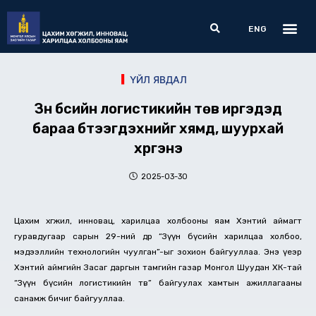
Skip
Me
Search
to
ENG
content
ҮЙЛ ЯВДАЛ
Зүүн бүсийн логистикийн төв иргэдэд
бараа бүтээгдэхүүнийг хямд, шуурхай
хүргэнэ
2025-03-30
Цахим хөгжил, инновац, харилцаа холбооны яам Хэнтий аймагт
гуравдугаар сарын 29-ний өдөр “Зүүн бүсийн харилцаа холбоо,
мэдээллийн технологийн чуулган”-ыг зохион байгууллаа. Энэ үеэр
Хэнтий аймгийн Засаг даргын тамгийн газар Монгол Шуудан ХК-тай
“Зүүн бүсийн логистикийн төв” байгуулах хамтын ажиллагааны
санамж бичиг байгууллаа.