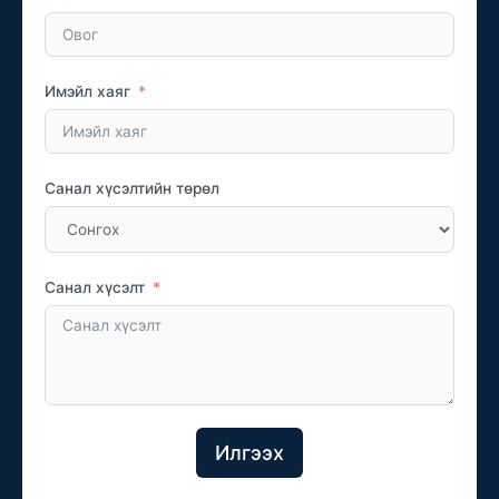
Имэйл хаяг
Санал хүсэлтийн төрөл
Санал хүсэлт
Илгээх