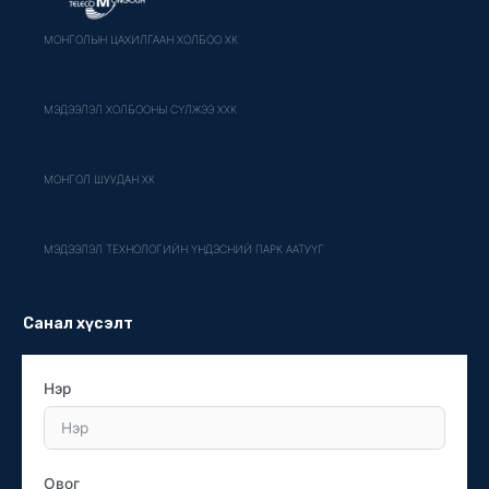
МОНГОЛЫН ЦАХИЛГААН ХОЛБОО ХК
МЭДЭЭЛЭЛ ХОЛБООНЫ СҮЛЖЭЭ ХХК
МОНГОЛ ШУУДАН ХК
МЭДЭЭЛЭЛ ТЕХНОЛОГИЙН ҮНДЭСНИЙ ПАРК ААТУҮГ
Санал хүсэлт
Нэр
Овог