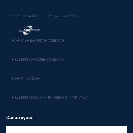
ХАРИЛЦАА ХОЛБООНЫ ЗОХИЦУУЛАХ ХОРОО
МОНГОЛЫН ЦАХИЛГААН ХОЛБОО ХК
МЭДЭЭЛЭЛ ХОЛБООНЫ СҮЛЖЭЭ ХХК
МОНГОЛ ШУУДАН ХК
МЭДЭЭЛЭЛ ТЕХНОЛОГИЙН ҮНДЭСНИЙ ПАРК ААТУҮГ
Санал хүсэлт