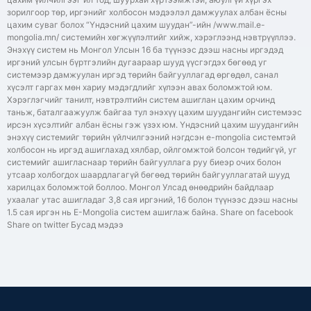
зорилгоор төр, иргэнийг холбосон мэдээлэл дамжуулах албан ёсны
цахим суваг болох “Үндэсний цахим шуудан”-ийн /www.mail.e-
mongolia.mn/ системийн хөгжүүлэлтийг хийж, хэрэглээнд нэвтрүүллээ.
Энэхүү систем нь Монгол Улсын 16 ба түүнээс дээш насны иргэдэд
иргэний улсын бүртгэлийн дугаараар шууд үүсгэгдэх бөгөөд уг
системээр дамжуулан иргэд төрийн байгууллагад өргөдөл, санал
хүсэлт гаргах мөн хариу мэдэгдлийг хүлээн авах боломжтой юм.
Хэрэглэгчийг танилт, нэвтрэлтийн систем ашиглан цахим орчинд
таньж, баталгаажуулж байгаа тул энэхүү цахим шуудангийн системээс
ирсэн хүсэлтийг албан ёсны гэж үзэх юм. Үндэсний цахим шуудангийн
энэхүү системийг төрийн үйлчилгээний нэгдсэн е-mongolia системтэй
холбосон нь иргэд ашиглахад хялбар, ойлгомжтой болсон төдийгүй, уг
системийг ашигласнаар төрийн байгууллага руу биеэр очих болон
утсаар холбогдох шаардлагагүй бөгөөд төрийн байгууллагатай шууд
харилцах боломжтой боллоо. Монгол Улсад өнөөдрийн байдлаар
ухаалаг утас ашигладаг 3,8 сая иргэний, 16 болон түүнээс дээш насны
1.5 сая иргэн нь Е-Mongolia систем ашиглаж байна. Share on facebook
Share on twitter Бусад мэдээ