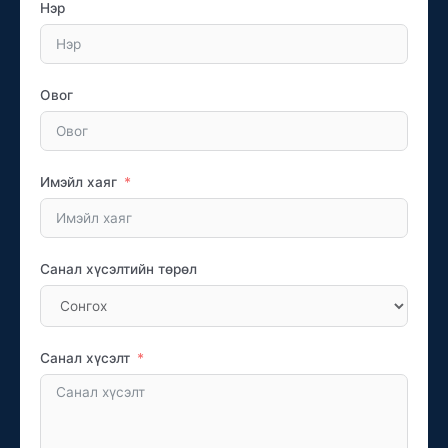
Нэр
Овог
Имэйл хаяг
Санал хүсэлтийн төрөл
Санал хүсэлт