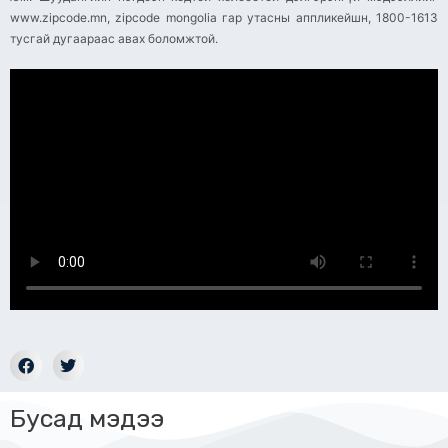
www.zipcode.mn, zipcode mongolia гар утасны аппликейшн, 1800-1613
тусгай дугаараас авах боломжтой.
Бусад мэдээ