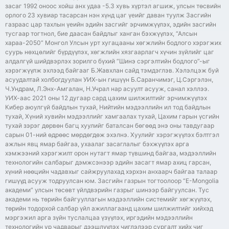
засаг 1992 оноос хойш анх удаа -5.3 хувь хүртэл агшиж, улсын төсвийн
орлого 23 хувиар тасарсан нэн хүнд цаг үеийг даван туулж Засгийн
газраас цар тахлын үеийн эдийн засгийг эрчимжүүлэх, эдийн засгийн
тусгаар тогтнол, бие даасан байдлыг ханган бэхжүүлэх, “Алсын
хараа-2050” Монгол Улсын урт хугацааны хөгжлийн бодлого хэрэгжих
суурь нөхцөлийг бүрдүүлэх, хөгжлийн хязгаарлагч хүчин зүйлийг цаг
алдалгүй шийдвэрлэх зорилго бүхий “Шинэ сэргэлтийн бодлого”-ыг
хэрэгжүүлж эхлээд байгааг Б.Жавхлан сайд тэмдэглэв. Хэлэлцэж буй
асуудалтай холбогдуулан УИХ-ын гишүүн Б.Саранчимэг, Ц.Сэргэлэн,
Ч.Ундрам, Л.Энх-Амгалан, Н.Учрал нар асуулт асууж, санал хэллээ.
УИХ-аас 2021 оны 12 дугаар сард цахим шилжилтийг эрчимжүүлэх
Кибер аюулгүй байдлын тухай, Нийтийн мэдээллийн ил тод байдлын
тухай, Хүний хувийн мэдээллийг хамгаалах тухай, Цахим гарын үсгийн
тухай зэрэг дөрвөн багц хуулийг баталсан бөгөөд энэ оны тавдугаар
сарын 01-ний өдрөөс мөрдөгдөж эхэлнэ. Хуулийг хэрэгжүүлэх бэлтгэл
ажлын явц ямар байгаа, ухаалаг засаглалыг бэхжүүлэх арга
хэмжээний хэрэгжилт орон нутагт ямар түвшинд байгаа, мэдээллийн
технологийн салбарыг дэмжсэнээр эдийн засагт ямар ахиц гарсан,
хүний нөөцийн чадавхыг сайжруулахад хэрхэн анхаарч байгаа талаар
гишүүд асууж тодруулсан юм. Засгийн газрын тогтоолоор “E-Mongolia
академи” улсын төсөвт үйлдвэрийн газрыг шинээр байгуулсан. Тус
академи нь төрийн байгууллагын мэдээллийн системийг хөгжүүлэх,
төрийн тодорхой салбар үйл ажиллагаанд цахим шилжилтийг хийхэд
мэргэжил арга зүйн туслалцаа үзүүлэх, иргэдийн мэдээллийн
технологийн ур чадварыг дээшлүүлэх чиглэлээр сургалт хийх чиг