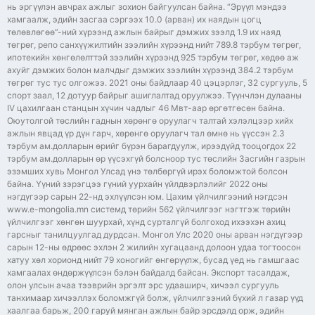
нь эргүүлэн авчрах ажлыг зохион байгуулсан байна. “Эрүүл мэндээ
хамгаалж, эдийн засгаа сэргээх 10.0 (арван) их наядын цогц
төлөвлөгөө”-ний хүрээнд ажлын байрыг дэмжих зээлд 1.9 их наяд
төгрөг, репо санхүүжилтийн зээлийн хүрээнд нийт 789.8 тэрбум төгрөг,
ипотекийн хөнгөлөлттэй зээлийн хүрээнд 925 тэрбум төгрөг, хөдөө аж
ахуйг дэмжих болон малчдыг дэмжих зээлийн хүрээнд 384.2 тэрбум
төгрөг тус тус олгожээ. 2021 оны байдлаар 40 цэцэрлэг, 32 сургууль, 5
спорт заал, 12 дотуур байрыг ашиглалтад оруулжээ. Түүнчлэн дулааны
IV цахилгаан станцын хүчин чадлыг 46 Мвт-аар өргөтгөсөн байна.
Оюутолгой төслийн гаднын хөрөнгө оруулагч талтай хэлэлцээр хийх
ажлын явцад үр дүн гарч, хөрөнгө оруулагч тал өмнө нь үүссэн 2.3
тэрбум ам.долларын өрийг бүрэн барагдуулж, ирээдүйд тооцогдох 22
тэрбум ам.долларын өр үүсэхгүй болсноор тус төслийн Засгийн газрын
эзэмших хувь Монгол Улсад үнэ төлбөргүй ирэх боломжтой болсон
байна. Үүний зэрэгцээ гүний уурхайн үйлдвэрлэлийг 2022 оны
нэгдүгээр сарын 22-нд эхлүүлсэн юм. Цахим үйлчилгээний нэгдсэн
www.e-mongolia.mn системд төрийн 562 үйлчилгээг нэгтгэж төрийн
үйлчилгээг хөнгөн шуурхай, хүнд сурталгүй болгоход ихээхэн ахиц
гарсныг танилцуулгад дурдсан. Монгол Улс 2020 оны арван нэгдүгээр
сарын 12-ны өдрөөс эхлэн 2 жилийн хугацаанд долоон удаа тогтоосон
хатуу хөл хорионд нийт 79 хоногийг өнгөрүүлж, бусад үед нь гамшгаас
хамгаалах өндөржүүлсэн бэлэн байдалд байсан. Экспорт тасалдаж,
олон улсын ачаа тээврийн эргэлт эрс удааширч, хичээл сургууль
танхимаар хичээллэх боломжгүй болж, үйлчилгээний бүхий л газар үүд
хаалгаа барьж, 200 гаруй мянган ажлын байр эрсдэлд орж, эдийн