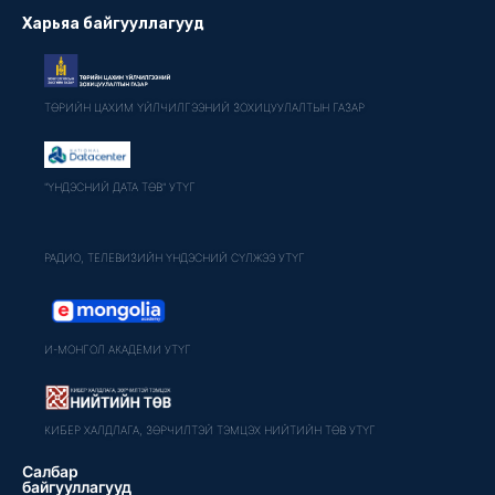
Харьяа байгууллагууд
ТӨРИЙН ЦАХИМ ҮЙЛЧИЛГЭЭНИЙ ЗОХИЦУУЛАЛТЫН ГАЗАР
"ҮНДЭСНИЙ ДАТА ТӨВ" УТҮГ
РАДИО, ТЕЛЕВИЗИЙН ҮНДЭСНИЙ СҮЛЖЭЭ УТҮГ
И-МОНГОЛ АКАДЕМИ УТҮГ
КИБЕР ХАЛДЛАГА, ЗӨРЧИЛТЭЙ ТЭМЦЭХ НИЙТИЙН ТӨВ УТҮГ
Салбар
байгууллагууд