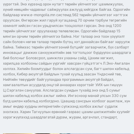
үүрэгтэй. Энэ хүрээнд орон нутагт төрийн үйлчилгээг цахимжуулах,
хүний нөөцийн чадавхыг сайжруулах ажлууд хийгдэж байгаа. Одоогийн
байдлаар www.e-mongolia.mn системд 562 төрийн үйлчилгээг нэгтгэж
оруулсан. Өнгөрсөн жил гаруй хугацаанд 70 орчим тэрбум төгрөгийн
хэмнэлт хийсэн гэсэн урьдчилсан тооцоолол гарсан. Энэ онд 1200
төрийн үйлчилгээг оруулахаар төлөвлөсөн. Одоогийн байдлаар 15
мянган орчим төрийн үйлчилгээ байна. Нэг талаар энэ тоон үзүүлэлт
сайн боловч нөгөө талаар төрийн бүтэц хэт данхайсан байгааг харуулж
байна. Тиймээс төрийн үйлчилгээний бүтцийг загварчилж, бүх салбарт
инновацыг дэмжих санхүүжилтийн зөв тогтолцоог бүрдүүлэх шаардлага
бий болсныг Боловсрол, шинжлэх ухааны сайд, Цахим хөгжил,
харилцаа холбооны сайдын үүргийг хавсран гүйцэтгэгч Л.Энх-Амгалан
хэллээ. Xилийн боомтуудыг болон алслагдсан сум, багт шилэн кабельд
холбох, Кибер аюулгүй байдлын тухай хуульд заасан Үндэсний төв,
Нийтийн төвүүдийг байгуулахдаа программын аюулгүй байдал,
хамгаалалтын асуудалд онцгой анхаарах хэрэгтэйг УИХ-ын гишүүн
Ц.Сэргэлэн сануулав. Алслагдсан сумдын тухайд энэ онд 5 сумыг
шилэн кабельд холбох ажлыг хийнэ. Ингэснээр манай улсын 330 сум
бүгд шилэн кабельд холбогдоно. Цаашид сансрын холбоог ашиглаж, хүн
амыг өндөр хурдны интернетийн сүлжээнд холбох ажлыг судалж
эхэлжээ. Харин Тагнуулын ерөнхий газраас цахим шилжилтийн хуулийг
хэрэгжүүлэхэд шаардлагатай дүрэм, журам, аргачлал, стандарт,