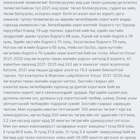
хэмжээний төлөвлөгөөг боловсруулах үед цар тахал цаашид үргэлжлэх
төлөвтэй байсан тул 2021 онд зураг төсөл боловсруулах, судалгаа хийх,
төсөв батлуулах, эхлүүлэх зэрэг бэлтгэл ажил хангах зорилт, арга
хэмжээг түлхүү төлөвлөсөн нь мөрийн хөтөлбөрийн хэрэгжилт өндөр
гарахад нөлөөлсөн гэв. Хөтөлбөрийн хэрэгжилтийг бодлого тус бүрээр
харуулбал Ковид-19 цар тахлаас үүдэлтэй нийгэм, эдийн засгийн
хүндрэлийг даван туулах бодлого 88 хувь, Хүний хөгжлийн бодлого 78
хувь, Эдийн засгийн бодлого 70 хувь, Засаглалын бодлого 76 хувь,
Ногоон хөгжлийн бодлого 65 хувь, Нийслэл ба бүс, орон нутгийн
хөгжлийн бодлого 79 хувийн хэрэгжилттэй байгаа гэлээ. Монгол Улсыг
2021-2025 онд хөгжүүлэх таван жилийн үндсэн чиглэлд 9 зорилго, 47
зорилтын хүрээнд 2021-2025 онд 243 арга хэмжээг хэрэгжүүлэхээр
баталж, 2021 оны явцын дундаж үнэлгээ 79.3 хувийн биелэлттэй
гарчээ. Үргэлжлүүлэн Б.Жавхлан сайд Монгол Улсыг 2021-2025 онд
хөгжүүлэх таван жилийн үндсэн чиглэл, Засгийн газрын үйл
ажиллагааны хөтөлбөрийн хүрээнд үр дүнтэй хэрэгжиж байгаа
томоохон зорилт, арга хэмжээнүүдийг дурдав. Иргэдийн цахилгаан,
дулааны эрчим хүч, дулааны уур хэрэглэсний төлбөр, цэвэр, бохир усны
үйлчилгээний төлбөрийн тодорхой хувийг Засгийн газраас хариуцан
төлсөн. Мөн хүүхдийн мөнгөн тэтгэмжийг 100 мянган төгрөгт хүргэж
нэмэгдүүлсэн, иргэн бүрд 300 мянган төгрөгийн нэг удаагийн тэтгэмж,
2.2 сая насанд хүрэгчдэд 50 мянган төгрөгийн урамшуулал олгосон.
Мөн хүн амын коронавируст халдварын эсрэг вакцины I тунд 69.8 хувь,
II тунд 66.8 хувь, III тунд 31.6 хувь, IV тунд 3.4 хувийг хамруулаад байгаа
бөгөөд цар тахал эхэлснээс хойш нийт 36.360 монгол иргэнээ эх оронд