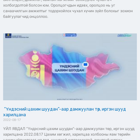
холбогдолтой болсон юм. Оролцогчдын идэвх, оролцоо нь уг
санаачилгын амжилтыг тодорхойлох чухал хүчин зүйл болохыг зохион
байгуулагчид онцоллоо.
“Үндэсний цахим шуудан”-аар дамжуулан төр, иргэн шууд
харилцана
2022-08-17
ҮЙЛ ЯВДАЛ “Үндэсний цахим шуудан”-аар дамжуулан төр, иргэн шууд
харилцана 2022.08.17 Цахим хөгжил, харилцаа холбооны яам төрийн
цахим үйлчилгээг ил тод, шуурхай хүртээмжтэй, аюулгүй хүргэх