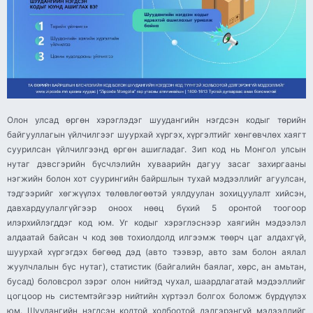
Олон улсад өргөн хэрэглэдэг шуудангийн нэгдсэн кодыг төрийн
байгууллагын үйлчилгээг шуурхай хүргэх, хүргэлтийг хөнгөвчлөх хаягт
суурилсан үйлчилгээнд өргөн ашигладаг. Зип код нь Монгол улсын
нутаг дэвсгэрийн бүсчлэлийн хуваарийн дагуу засаг захиргааны
нэгжийн болон хот суурингийн байршлын тухай мэдээллийг агуулсан,
тэдгээрийг хөгжүүлэх төлөвлөгөөтэй уялдуулан зохицуулалт хийсэн,
давхардуулалгүйгээр оноох нөөц бүхий 5 оронтой тоогоор
илэрхийлэгддэг код юм. Уг кодыг хэрэглэснээр хаягийн мэдээлэл
алдаатай байсан ч код зөв тохиолдолд илгээмж төөрч цаг алдахгүй,
шуурхай хүргэгдэх бөгөөд дэд (авто тээвэр, авто зам болон аялал
жуулчлалын бүс нутаг), статистик (байгалийн баялаг, хөрс, ан амьтан,
бусад) боловсрол зэрэг олон нийтэд чухал, шаардлагатай мэдээллийг
цогцоор нь системтэйгээр нийтийн хүртээл болгох боломж бүрдүүлэх
юм. Шуудангийн нэгдсэн кодтой холбоотой дэлгэрэнгүй мэдээллийг