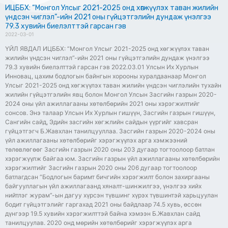
ИЦББХ: “Монгол Улсыг 2021-2025 онд хөгжүүлэх таван жилийн
үндсэн чиглэл”-ийн 2021 оны гүйцэтгэлийн дундаж үнэлгээ
79.3 хувийн биелэлттэй гарсан гэв
2022-03-01
ҮЙЛ ЯВДАЛ ИЦББХ: “Монгол Улсыг 2021-2025 онд хөгжүүлэх таван
жилийн үндсэн чиглэл”-ийн 2021 оны гүйцэтгэлийн дундаж үнэлгээ
79.3 хувийн биелэлттэй гарсан гэв 2022.03.01 Улсын Их Хурлын
Инновац, цахим бодлогын байнгын хорооны хуралдаанаар Монгол
Улсыг 2021-2025 онд хөгжүүлэх таван жилийн үндсэн чиглэлийн тухайн
жилийн гүйцэтгэлийн явц болон Монгол Улсын Засгийн газрын 2020-
2024 оны үйл ажиллагааны хөтөлбөрийн 2021 оны хэрэгжилтийг
сонсов. Энэ талаар Улсын Их Хурлын гишүүн, Засгийн газрын гишүүн,
Сангийн сайд, Эдийн засгийн хөгжлийн сайдын үүргийг хавсран
гүйцэтгэгч Б.Жавхлан танилцууллаа. Засгийн газрын 2020-2024 оны
үйл ажиллагааны хөтөлбөрийг хэрэгжүүлэх арга хэмжээний
төлөвлөгөөг Засгийн газрын 2020 оны 203 дугаар тогтоолоор батлан
хэрэгжүүлж байгаа юм. Засгийн газрын үйл ажиллагааны хөтөлбөрийн
хэрэгжилтийг Засгийн газрын 2020 оны 206 дугаар тогтоолоор
батлагдсан “Бодлогын баримт бичгийн хэрэгжилт болон захиргааны
байгууллагын үйл ажиллагаанд хяналт-шинжилгээ, үнэлгээ хийх
нийтлэг журам”-ын дагуу хүрсэн түвшинг хүрэх түвшинтэй харьцуулан
бодит гүйцэтгэлийг гаргахад 2021 оны байдлаар 74.5 хувь, өссөн
дүнгээр 19.5 хувийн хэрэгжилттэй байна хэмээн Б.Жавхлан сайд
танилцуулав. 2020 онд мөрийн хөтөлбөрийг хэрэгжүүлэх арга