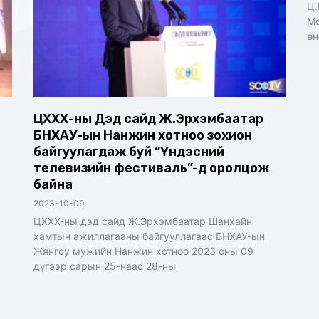
Ц.
Мо
өн
ЦХХХ-ны Дэд сайд Ж.Эрхэмбаатар
БНХАУ-ын Нанжин хотноо зохион
байгуулагдаж буй “Үндэсний
телевизийн фестиваль”-д оролцож
байна
2023-10-09
ЦХХХ-ны дэд сайд Ж.Эрхэмбаатар Шанхайн
хамтын ажиллагааны байгууллагаас БНХАУ-ын
Жянгсу мужийн Нанжин хотноо 2023 оны 09
ж
дүгээр сарын 25-наас 28-ны