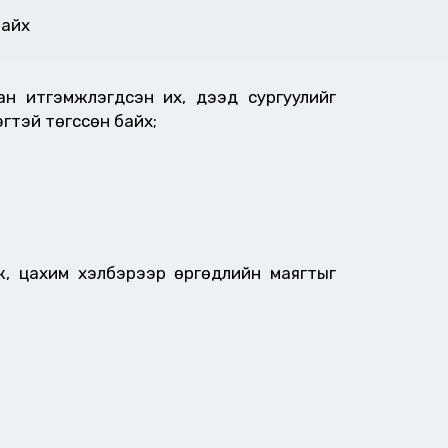
байх
ан итгэмжлэгдсэн их, дээд сургуулийг
гтэй төгссөн байх;
лж, цахим хэлбэрээр өргөдлийн маягтыг