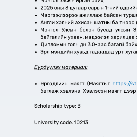
Монгол Улсын иргэн байх;
2025 оны 3 дугаар сарын 1-ний өдрийн
Мэргэжлээрээ ажиллаж байсан туршл
Англи хэлний ахисан шатны ба түүнээс
Монгол Улсын болон бусад улсын За
байгалийн ухаан, мэдээлэл харилцаа 
Дипломын голч дүн 3.0-аас багагүй байх
Эрүүл мэндийн хувьд гадаадад урт хуг
Бүрдүүлэх материал:
Өргөдлийн маягт (Маягтыг
https://s
бөглөж хэвлэнэ. Хэвлэсэн маягт дээр 
Scholarship type: B
University code: 10213