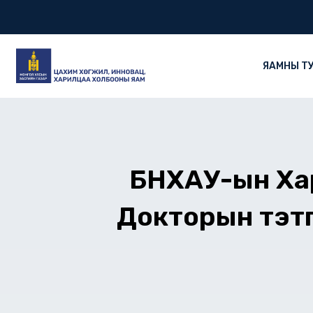
Skip
to
content
ЯАМНЫ Т
БНХАУ-ын Ха
Докторын тэтг