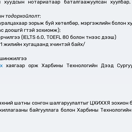
н хуудсын нотариатаар баталгаажуулсан хуулбар,
н тодорхойлолт
;
уралцахаар зорьж буй хөтөлбөр, мэргэжлийн болон х
с доошгүй үгтэй зохиомж);
чилгээ (IELTS 6.0, TOEFL 80 болон түүнээс дээш)
1 жилийн хугацаанд хүчинтэй байх/
ы шинжилгээ
ex
хаягаар орж Харбины Технологийн Дээд Сургуу
 эхний шатны сонгон шалгаруулалтыг ЦХИХХЯ зохион б
жиллагааны байгууллага болон Харбины Технологийн