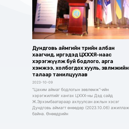
Дундговь аймгийн төрийн албан
хаагчид, иргэдэд ЦХХХЯ-наас
хэрэгжүүлж буй бодлого, арга
хэмжээ, холбогдох хууль, зөвлөмжийн
талаар танилцуулав
2023-10-09
“Цахим аймаг бодлогын зөвлөмж”-ийн
хэрэгжилтийг хангах ЦХХХ-ны Дэд сайд
Ж.Эрхэмбаатараар ахлуулсан ажлын хэсэг
Дундговь аймагт өнөөдөр (2023.10.06) ажилла
байна. Өнөөдрийн