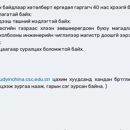
 байдлаар хөтөлбөрт өргөдөл гаргагч 40 нас хүрээгүй 
агатай байх;
 дээш түвшний мэдлэгтэй байх;
сгийн газраас хүлээн зөвшөөрөгдсөн буюу магадл
холбооны инженерийн чиглэлээр магистр доошгүй зэрэ
;
ацаагаар суралцах боломжтой байх.
tudyinchina.csc.edu.cn
цахим хуудсанд хандан бүртгүү
цээж зургаа нааж, гарын үсэг зурсан байна. )