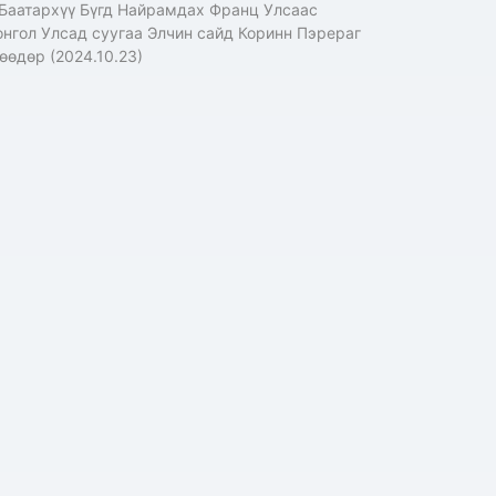
Баатархүү Бүгд Найрамдах Франц Улсаас
нгол Улсад суугаа Элчин сайд Коринн Пэрераг
өөдөр (2024.10.23)