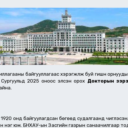
лагааны байгууллагаас хэрэгжүүлж буй гишүүн орнууд
Сургуульд 2025 оноос элсэн орох
Докторын зэрэ
айна.
 1920 онд байгуулагдсан бөгөөд судалгаанд чиглэсэн
дын нэг юм. БНХАУ-ын Засгийн газрын санаачилгаар т