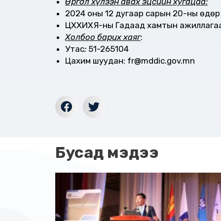
Өргөдөл хүлээн авах эцсийн хугацаа:
2024 оны 12 дугаар сарын 20-ны өдөр
ЦХХИХЯ-ны Гадаад хамтын ажиллагаа
Холбоо барих хаяг
:
Утас
:
51-265104
Цахим шуудан: fr@mddic.gov.mn
Бусад мэдээ