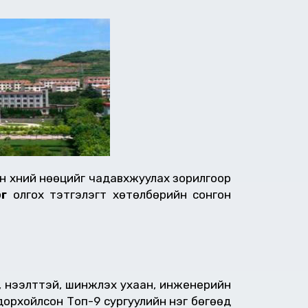
ын хүний нөөцийг чадавхжуулах зорилгоор
г
олгох тэтгэлэгт хөтөлбөрийн сонгон
, нээлттэй, шинжлэх ухаан, инженерийн
одорхойлсон Топ-9 сургуулийн нэг бөгөөд