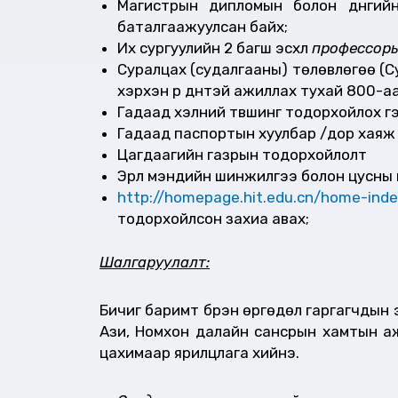
Магистрын дипломын болон дүнгий
баталгаажуулсан байх;
Их сургуулийн 2 багш эсхүл
профессоры
Суралцах (судалгааны) төлөвлөгөө (С
хэрхэн үр дүнтэй ажиллах тухай 800-аа
Гадаад хэлний түвшинг тодорхойлох гэр
Гадаад паспортын хуулбар /дор хаяж 
Цагдаагийн газрын тодорхойлолт
Эрүүл мэндийн шинжилгээ болон цусн
http://homepage.hit.edu.cn/home-ind
тодорхойлсон захиа авах;
Шалгаруулалт:
Бичиг баримт бүрэн өргөдөл гаргагчдын
Ази, Номхон далайн сансрын хамтын а
цахимаар ярилцлага хийнэ.