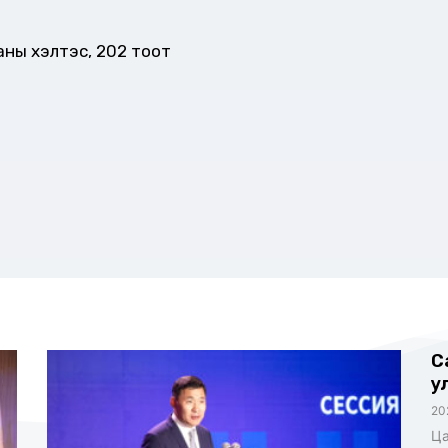
ны хэлтэс, 202 тоот
С
у
20
Ца