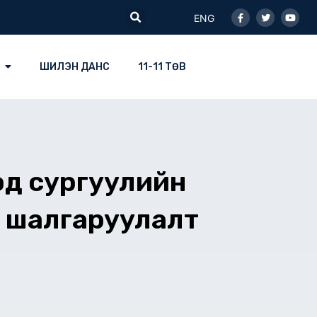
Facebook-
Twitter
Youtu
Search
f
ENG
ШИЛЭН ДАНС
11-11 ТӨВ
д сургуулийн
н шалгаруулалт