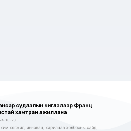
ансар судлалын чиглэлээр Франц
лстай хамтран ажиллана
24-10-23
хим хөгжил, инновац, харилцаа холбооны сайд