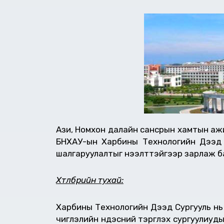
Ази, Номхон далайн сансрын хамтын ажил
БНХАУ-ын Харбины Технологийн Дээд 
шалгаруулалтыг нээлттэйгээр зарлаж б
Хөтөлбөрийн тухай:
Харбины Технологийн Дээд Сургууль нь
чиглэлийн үндэсний тэргүүлэх сургуулиу