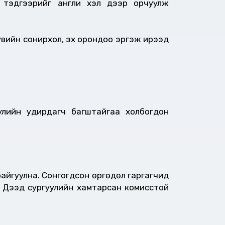
 тэдгээрийг англи хэл дээр орчуулж
увийн сонирхол, эх орондоо эргэж ирээд
лийн удирдагч багштайгаа холбогдон
айгуулна. Сонгогдсон өргөдөл гаргагчид
 Дээд сургуулийн хамтарсан комисстой