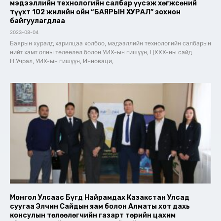
мэдээллийн технологийн салбар үүсэж хөгжсөний
түүхт 102 жилийн ойн “БАЯРЫН ХУРАЛ” зохион
байгуулагдлаа
2023-08-04
Баярын хуралд харилцаа холбоо, мэдээллийн технологийн салбарын
нийт хамт олны төлөөлөл болон УИХ-ын гишүүн, ЦХХХ-ны сайд
Н.Учрал, УИХ-ын гишүүн, Инноваци,
Монгол Улсаас Бүгд Найрамдах Казакстан Улсад
суугаа Элчин Сайдын яам болон Алматы хот дахь
консулын төлөөлөгчийн газарт төрийн цахим