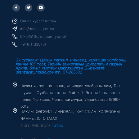
F
T
Y
a
w
o
c
i
u
e
t
t
b
t
u
Санал хүсэлт илгээх
o
e
b
o
r
e
info@mddic.gov.mn
k
-
51-265115 /төрийн тусгай/
f
+976-11330781
Эх сурвалж: Цахим хөгжил, инновац, харилцаа холбооны
яамны 105 тоот, Төрийн захиргааны удирдлагын газрын
Архив, бичиг хэргийн мэргэжилтэн Б.Уранзаяа,
uranzaya@mddic.gov.mn, 51-265102
Цахим хөгжил, инновац, харилцаа холбооны яам, Төв
шуудан, Сүхбаатарын талбай - 1, Энх тайвны өргөн
чөлөө, 1-р хороо, Чингэлтэй дүүрэг, Улаанбаатар 15160-
0012
ЦАХИМ ХӨГЖИЛ, ИННОВАЦ, ХАРИЛЦАА ХОЛБООНЫ
ЯАМНЫ ЛОГО ТАТАХ
Лого /Монгол/
Татах