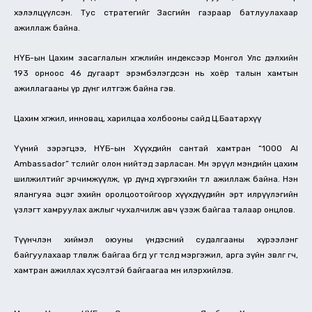
хэлэлцүүлсэн. Тус стратегийг Засгийн газраар батлуулахаар
ажиллаж байна.
НҮБ-ын Цахим засаглалын хөгжлийн индексээр Монгол Улс дэлхийн
193 орноос 46 дугаарт эрэмбэлэгдсэн нь хоёр талын хамтын
ажиллагааны үр дүнг илтгэж байна гэв.
Цахим хөгжил, инновац, харилцаа холбооны сайд Ц.Баатархүү
Үүний зэрэгцээ, НҮБ-ын Хүүхдийн сантай хамтран “1000 AI
Ambassador” төслийг олон нийтэд зарласан. Мөн эрүүл мэндийн цахим
шилжилтийг эрчимжүүлж, үр дүнд хүргэхийн төлөө ажиллаж байна. Нэн
ялангуяа эцэг эхийн оролцоотойгоор хүүхдүүдийн эрт илрүүлэгийн
үзлэгт хамруулах ажлыг чухалчилж авч үзэж байгаа талаар онцлов.
Түүнчлэн хиймэл оюуны үндэсний судалгааны хүрээлэнг
байгуулахаар төлөвлөж байгаа бөгөөд уг төсөлд мэргэжил, арга зүйн зөвлөгөө өгч,
хамтран ажиллах хүсэлтэй байгаагаа мөн илэрхийлэв.