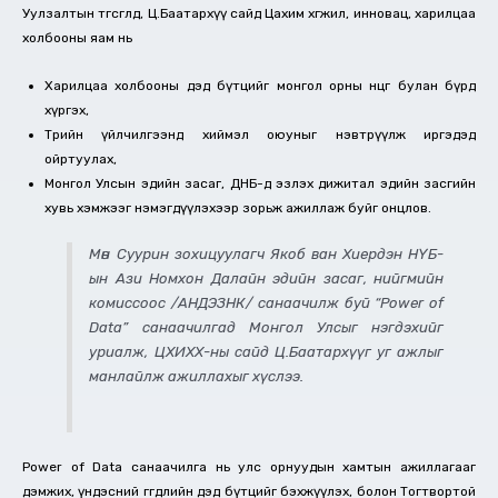
Уулзалтын төгсгөлд, Ц.Баатархүү сайд Цахим хөгжил, инновац, харилцаа
холбооны яам нь
Харилцаа холбооны дэд бүтцийг монгол орны өнцөг булан бүрд
хүргэх,
Төрийн үйлчилгээнд хиймэл оюуныг нэвтрүүлж иргэдэд
ойртуулах,
Монгол Улсын эдийн засаг, ДНБ-д эзлэх дижитал эдийн засгийн
хувь хэмжээг нэмэгдүүлэхээр зорьж ажиллаж буйг онцлов.
Мөн Суурин зохицуулагч Якоб ван Хиердэн НҮБ-
ын Ази Номхон Далайн эдийн засаг, нийгмийн
комиссоос /АНДЭЗНК/ санаачилж буй “Power of
Data” санаачилгад Монгол Улсыг нэгдэхийг
уриалж, ЦХИХХ-ны сайд Ц.Баатархүүг уг ажлыг
манлайлж ажиллахыг хүслээ.
Power of Data санаачилга нь улс орнуудын хамтын ажиллагааг
дэмжих, үндэсний өгөгдлийн дэд бүтцийг бэхжүүлэх, болон Тогтвортой