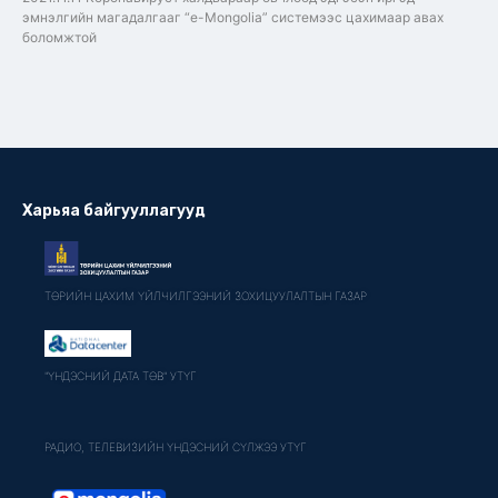
эмнэлгийн магадалгааг “e-Mongolia” системээс цахимаар авах
боломжтой
Харьяа байгууллагууд
ТӨРИЙН ЦАХИМ ҮЙЛЧИЛГЭЭНИЙ ЗОХИЦУУЛАЛТЫН ГАЗАР
"ҮНДЭСНИЙ ДАТА ТӨВ" УТҮГ
РАДИО, ТЕЛЕВИЗИЙН ҮНДЭСНИЙ СҮЛЖЭЭ УТҮГ