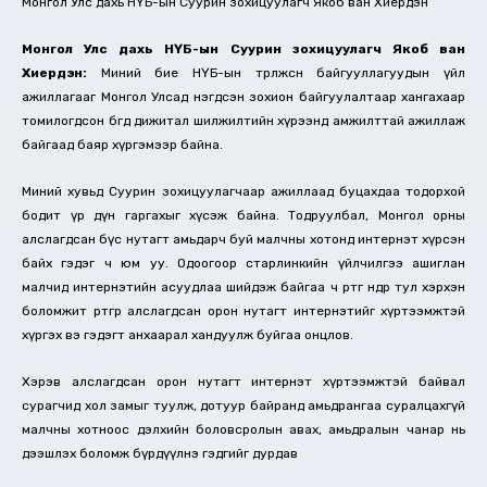
Монгол Улс дахь НҮБ-ын Суурин зохицуулагч Якоб ван Хиердэн
Монгол Улс дахь НҮБ-ын Суурин зохицуулагч Якоб ван
Хиердэн:
Миний бие НҮБ-ын төрөлжсөн байгууллагуудын үйл
ажиллагааг Монгол Улсад нэгдсэн зохион байгуулалтаар хангахаар
томилогдсон бөгөөд дижитал шилжилтийн хүрээнд амжилттай ажиллаж
байгаад баяр хүргэмээр байна.
Миний хувьд Суурин зохицуулагчаар ажиллаад буцахдаа тодорхой
бодит үр дүн гаргахыг хүсэж байна. Тодруулбал, Монгол орны
алслагдсан бүс нутагт амьдарч буй малчны хотонд интернэт хүрсэн
байх гэдэг ч юм уу. Одоогоор старлинкийн үйлчилгээ ашиглан
малчид интернэтийн асуудлаа шийдэж байгаа ч өртөг өндөр тул хэрхэн
боломжит өртгөөр алслагдсан орон нутагт интернэтийг хүртээмжтэй
хүргэх вэ гэдэгт анхаарал хандуулж буйгаа онцлов.
Хэрэв алслагдсан орон нутагт интернэт хүртээмжтэй байвал
сурагчид хол замыг туулж, дотуур байранд амьдрангаа суралцахгүй
малчны хотноос дэлхийн боловсролын авах, амьдралын чанар нь
дээшлэх боломж бүрдүүлнэ гэдгийг дурдав