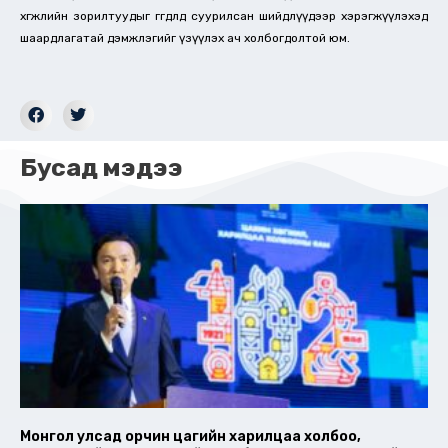
хөгжлийн зорилтуудыг өгөгдөлд суурилсан шийдлүүдээр хэрэгжүүлэхэд
шаардлагатай дэмжлэгийг үзүүлэх ач холбогдолтой юм.
Бусад мэдээ
Монгол улсад орчин цагийн харилцаа холбоо,