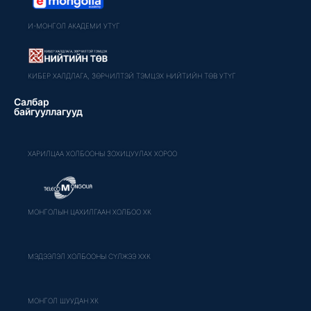
И-МОНГОЛ АКАДЕМИ УТҮГ
КИБЕР ХАЛДЛАГА, ЗӨРЧИЛТЭЙ ТЭМЦЭХ НИЙТИЙН ТӨВ УТҮГ
Салбар
байгууллагууд
ХАРИЛЦАА ХОЛБООНЫ ЗОХИЦУУЛАХ ХОРОО
МОНГОЛЫН ЦАХИЛГААН ХОЛБОО ХК
МЭДЭЭЛЭЛ ХОЛБООНЫ СҮЛЖЭЭ ХХК
МОНГОЛ ШУУДАН ХК