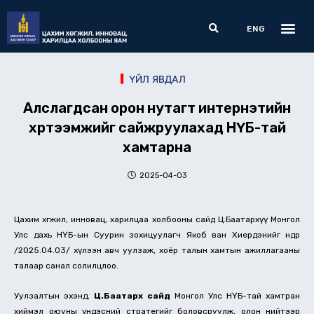
Skip
Me
Search
to
ENG
content
ҮЙЛ ЯВДАЛ
Алслагдсан орон нутагт интернэтийн
хүртээмжийг сайжруулахад НҮБ-тай
хамтарна
2025-04-03
Цахим хөгжил, инновац, харилцаа холбооны сайд Ц.Баатархүү Монгол
Улс дахь НҮБ-ын Суурин зохицуулагч Якоб ван Хиердэнийг өнөөдөр
/2025.04.03/ хүлээн авч уулзаж, хоёр талын хамтын ажиллагааны
талаар санал солилцлоо.
Уулзалтын эхэнд,
Ц.Баатархүү сайд
Монгол Улс НҮБ-тай хамтран
хиймэл оюуны үндэсний стратегийг боловсруулж, олон нийтээр