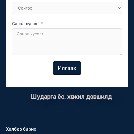
Санал хүсэлт
Илгээх
Шударга ёс, хөгжил дэвшилд
Холбоо барих