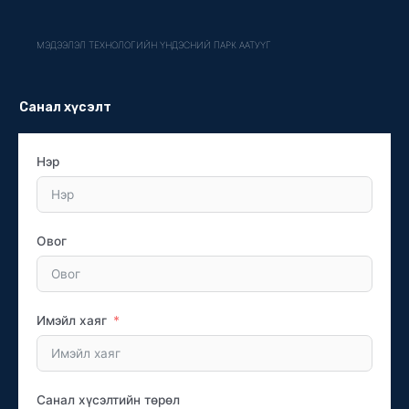
МЭДЭЭЛЭЛ ТЕХНОЛОГИЙН ҮНДЭСНИЙ ПАРК ААТУҮГ
Санал хүсэлт
Нэр
Овог
Имэйл хаяг
Санал хүсэлтийн төрөл